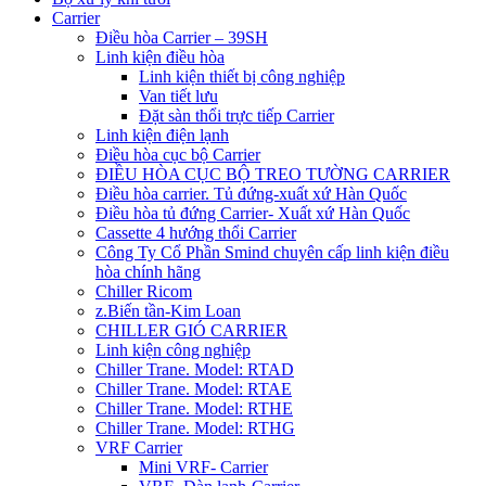
Carrier
Điều hòa Carrier – 39SH
Linh kiện điều hòa
Linh kiện thiết bị công nghiệp
Van tiết lưu
Đặt sàn thổi trực tiếp Carrier
Linh kiện điện lạnh
Điều hòa cục bộ Carrier
ĐIỀU HÒA CỤC BỘ TREO TƯỜNG CARRIER
Điều hòa carrier. Tủ đứng-xuất xứ Hàn Quốc
Điều hòa tủ đứng Carrier- Xuất xứ Hàn Quốc
Cassette 4 hướng thổi Carrier
Công Ty Cổ Phần Smind chuyên cấp linh kiện điều
hòa chính hãng
Chiller Ricom
z.Biến tần-Kim Loan
CHILLER GIÓ CARRIER
Linh kiện công nghiệp
Chiller Trane. Model: RTAD
Chiller Trane. Model: RTAE
Chiller Trane. Model: RTHE
Chiller Trane. Model: RTHG
VRF Carrier
Mini VRF- Carrier