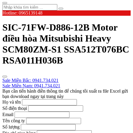
Hotline: 0965139148
SIC-71FW-D886-12B Motor
điều hòa Mitsubishi Heavy
SCM80ZM-S1 SSA512T076BC
RSA011H036B
Sale Miền Bắc: 0941.734.021
Sale Miền Nam: 0941.734.021
Bạn cần tiến hành điền thông tin để chúng tôi xuất ra file Excel gửi
bạn download ngay tại trang này
Họ và tên
Số điện thoại
Email
Tên công ty
Số lượng