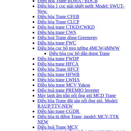
ĐIều hòa Trane BDHA / BDCB
Điều hòa 1 cục giải nhiệt nước Model: SWUT-
New.
Điều hòa Trane CFEB
Điều hòa Trane CLCP
Điều hoà trane CTKD/CWKD
Điều hòa trane CWS
Điều hoà Trane dòng Greenergy
Điều hòa trane FWC
Điều hòa cục bộ treo tường 4MCW/4MWW
Điều hòa cục bộ dân dụng Trane
Điều hòa trane FWDP
Điều hòa trane HFCA
Điều hòa Trane HFCF
Điều hòa trane HFWB
Điều hòa trane LWHA
ĐIều hòa trane MCV Yukon
Điều hoà trane PREMIO Inverter
Máy lạnh âm trần nối ống gió MCD Trane
Điều hòa Trane đặt sàn nối ống gió. Model:
RAUP/TTV-NEW
Điều hào trane CGDR
Điều hòa tủ đứng Trane, model: MCV-TTK
NEW
Điều hoà Trane MCV