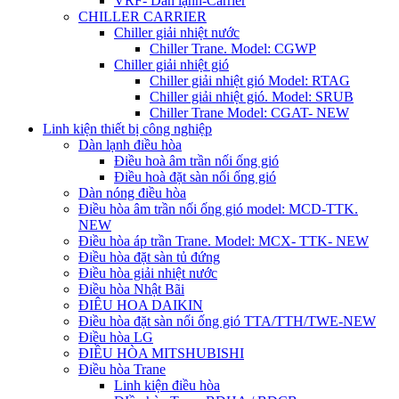
VRF- Dàn lạnh-Carrier
CHILLER CARRIER
Chiller giải nhiệt nước
Chiller Trane. Model: CGWP
Chiller giải nhiệt gió
Chiller giải nhiệt gió Model: RTAG
Chiller giải nhiệt gió. Model: SRUB
Chiller Trane Model: CGAT- NEW
Linh kiện thiết bị công nghiệp
Dàn lạnh điều hòa
Điều hoà âm trần nối ống gió
Điều hoà đặt sàn nối ống gió
Dàn nóng điều hòa
Điều hòa âm trần nối ống gió model: MCD-TTK.
NEW
Điều hòa áp trần Trane. Model: MCX- TTK- NEW
Điều hòa đặt sàn tủ đứng
Điều hòa giải nhiệt nước
Điều hòa Nhật Bãi
ĐIÊU HOA DAIKIN
Điều hòa đặt sàn nối ống gió TTA/TTH/TWE-NEW
Điều hòa LG
ĐIỀU HÒA MITSHUBISHI
Điều hòa Trane
Linh kiện điều hòa