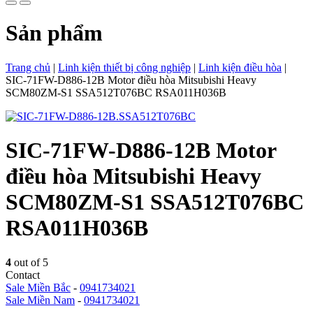
Sản phẩm
Trang chủ
|
Linh kiện thiết bị công nghiệp
|
Linh kiện điều hòa
|
SIC-71FW-D886-12B Motor điều hòa Mitsubishi Heavy
SCM80ZM-S1 SSA512T076BC RSA011H036B
SIC-71FW-D886-12B Motor
điều hòa Mitsubishi Heavy
SCM80ZM-S1 SSA512T076BC
RSA011H036B
4
out of 5
Contact
Sale Miền Bắc
-
0941734021
Sale Miền Nam
-
0941734021