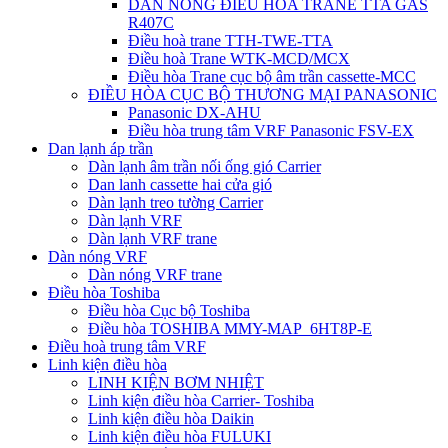
DÀN NÓNG ĐIỀU HÒA TRANE TTA GAS
R407C
Điều hoà trane TTH-TWE-TTA
Điều hoà Trane WTK-MCD/MCX
Điều hòa Trane cục bộ âm trần cassette-MCC
ĐIỀU HÒA CỤC BỘ THƯƠNG MẠI PANASONIC
Panasonic DX-AHU
Điều hòa trung tâm VRF Panasonic FSV-EX
Dan lạnh áp trần
Dàn lạnh âm trần nối ống gió Carrier
Dan lanh cassette hai cửa gió
Dàn lạnh treo tường Carrier
Dàn lạnh VRF
Dàn lạnh VRF trane
Dàn nóng VRF
Dàn nóng VRF trane
Điều hòa Toshiba
Điều hòa Cục bộ Toshiba
Điều hòa TOSHIBA MMY-MAP_6HT8P-E
Điều hoà trung tâm VRF
Linh kiện điều hòa
LINH KIỆN BƠM NHIỆT
Linh kiện điều hòa Carrier- Toshiba
Linh kiện điều hòa Daikin
Linh kiện điều hòa FULUKI