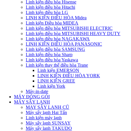
Linh kiện điều hòa Hisense
Linh kiện điều hòa Hitachi
Linh kiện điều hòa LG
LINH KIỆN ĐIỀU HÒA Midea
Linh kiện Điều hòa MIDEA
Linh kiện điều hòa MITSUBISHI ELECTRIC
Linh kiện điều hòa MITSUBISHI HEAVY DUTY
Linh kiện điều hòa NAGAKAWA
LINH KIỆN ĐIỀU HÒA PANASONIC
Linh kiện điều hòa SAMSUNG
Linh kiện điều hòa Sharp
Linh kiện điều hòa Yaskawa
Linh kiện thay thế điều hòa Trane
Linh kiện EMERSON
LINH KIỆN ĐIỀU HÒA YORK
LINH KIỆN GREE
Linh kiện York
Máy-in-date
MÁY ĐÓNG GÓI
MÁY SẤY LẠNH
MAY SÂY LANH CŨ
Máy sấy lạnh Hai Tấn
Linh kiện máy lạnh
Máy sấy lạnh SUNSAY
Máy sấy lanh TAKUDO