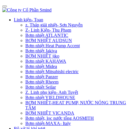
Linh kiện- Toan
z. Tháp giải nhiệt- Sơn Nguyễn
Z- Linh Kiện- Thu Phạm
Bơm nhiệt ATLANTIC
BƠM NHIỆT AUDSUN
Bơm nhiệt Heat Pump Accent
Bơm nhiệt Jakiva
BƠM NHIỆT jiko
Bơm nhiệt KAHAWA
Bơm nhiệt Midea
Bơm nhiệt Mitsubishi electric
Bơm nhiệt Panzer
Bơm nhiệt Rheem
Bơm nhiêt Seilar
Z. Linh phụ kiện- Anh Tuyết
Bơm nhiệt YIELDHOUSE
BƠM NHIÊT-HEAT PUMP, NƯỚC NÓNG TRUNG
TÂM
BƠM NHIỆT VICANDA
Bơm nhiệt, lọc nước tổng AOSMITH
Bơm nhiệt-MAXA- Italy
Bộ xử lý khí tươi