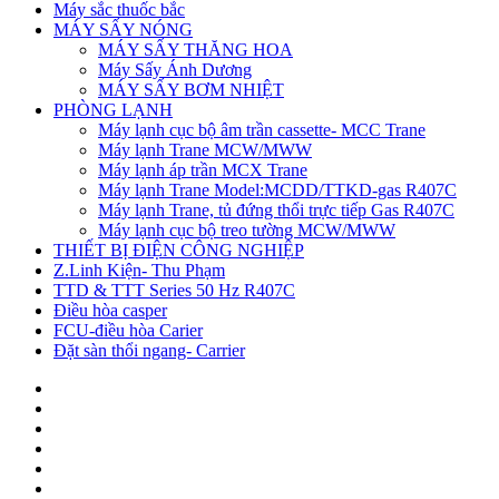
Máy sắc thuốc bắc
MÁY SẤY NÓNG
MÁY SẤY THĂNG HOA
Máy Sấy Ánh Dương
MÁY SẤY BƠM NHIỆT
PHÒNG LẠNH
Máy lạnh cục bộ âm trần cassette- MCC Trane
Máy lạnh Trane MCW/MWW
Máy lạnh áp trần MCX Trane
Máy lạnh Trane Model:MCDD/TTKD-gas R407C
Máy lạnh Trane, tủ đứng thổi trực tiếp Gas R407C
Máy lạnh cục bộ treo tường MCW/MWW
THIẾT BỊ ĐIỆN CÔNG NGHIỆP
Z.Linh Kiện- Thu Phạm
TTD & TTT Series 50 Hz R407C
Điều hòa casper
FCU-điều hòa Carier
Đặt sàn thổi ngang- Carrier