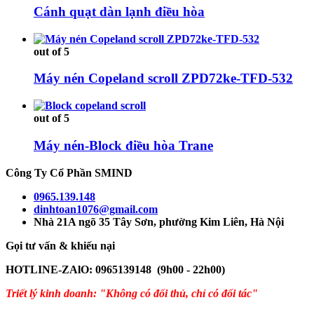
Cánh quạt dàn lạnh điều hòa
out of 5
Máy nén Copeland scroll ZPD72ke-TFD-532
out of 5
Máy nén-Block điều hòa Trane
Công Ty Cổ Phần SMIND
0965.139.148
dinhtoan1076@gmail.com
Nhà 21A ngõ 35 Tây Sơn, phường Kim Liên, Hà Nội
Gọi tư vấn & khiếu nại
HOTLINE-ZAlO: 0965139148 (9h00 - 22h00)
Triết lý kinh doanh: "Không có đối thủ, chỉ có đối tác"