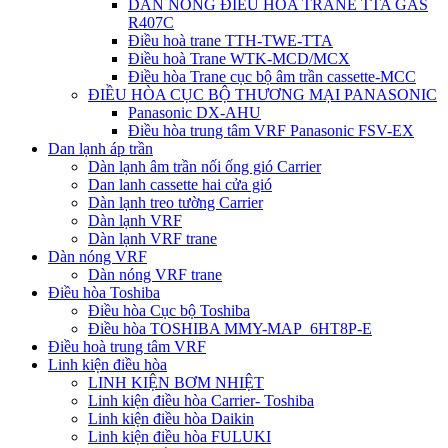
DÀN NÓNG ĐIỀU HÒA TRANE TTA GAS
R407C
Điều hoà trane TTH-TWE-TTA
Điều hoà Trane WTK-MCD/MCX
Điều hòa Trane cục bộ âm trần cassette-MCC
ĐIỀU HÒA CỤC BỘ THƯƠNG MẠI PANASONIC
Panasonic DX-AHU
Điều hòa trung tâm VRF Panasonic FSV-EX
Dan lạnh áp trần
Dàn lạnh âm trần nối ống gió Carrier
Dan lanh cassette hai cửa gió
Dàn lạnh treo tường Carrier
Dàn lạnh VRF
Dàn lạnh VRF trane
Dàn nóng VRF
Dàn nóng VRF trane
Điều hòa Toshiba
Điều hòa Cục bộ Toshiba
Điều hòa TOSHIBA MMY-MAP_6HT8P-E
Điều hoà trung tâm VRF
Linh kiện điều hòa
LINH KIỆN BƠM NHIỆT
Linh kiện điều hòa Carrier- Toshiba
Linh kiện điều hòa Daikin
Linh kiện điều hòa FULUKI