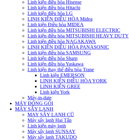
Linh kiện điều hòa Hisense
Linh kiện điều hòa Hitachi
Linh kiện điều hòa LG
LINH KIỆN ĐIỀU HÒA Midea
Linh kiện Điều hòa MIDEA
Linh kiện điều hòa MITSUBISHI ELECTRIC
Linh kiện điều hòa MITSUBISHI HEAVY DUTY
Linh kiện điều hòa NAGAKAWA
LINH KIỆN ĐIỀU HÒA PANASONIC
Linh kiện điều hòa SAMSUNG
Linh kiện điều hòa Sharp
Linh kiện điều hòa Yaskawa
Linh kiện thay thế điều hòa Trane
Linh kiện EMERSON
LINH KIỆN ĐIỀU HÒA YORK
LINH KIỆN GREE
Linh kiện York
Máy-in-date
MÁY ĐÓNG GÓI
MÁY SẤY LẠNH
MAY SÂY LANH CŨ
Máy sấy lạnh Hai Tấn
Linh kiện máy lạnh
Máy sấy lạnh SUNSAY
Máy sấy lanh TAKUDO