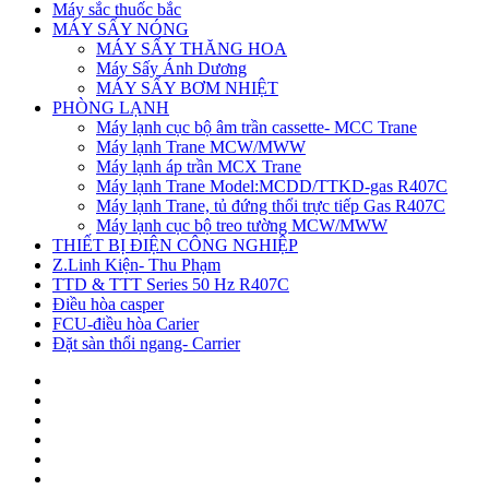
Máy sắc thuốc bắc
MÁY SẤY NÓNG
MÁY SẤY THĂNG HOA
Máy Sấy Ánh Dương
MÁY SẤY BƠM NHIỆT
PHÒNG LẠNH
Máy lạnh cục bộ âm trần cassette- MCC Trane
Máy lạnh Trane MCW/MWW
Máy lạnh áp trần MCX Trane
Máy lạnh Trane Model:MCDD/TTKD-gas R407C
Máy lạnh Trane, tủ đứng thổi trực tiếp Gas R407C
Máy lạnh cục bộ treo tường MCW/MWW
THIẾT BỊ ĐIỆN CÔNG NGHIỆP
Z.Linh Kiện- Thu Phạm
TTD & TTT Series 50 Hz R407C
Điều hòa casper
FCU-điều hòa Carier
Đặt sàn thổi ngang- Carrier