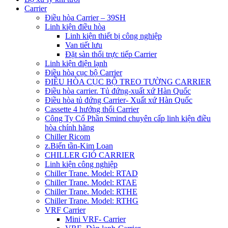
Carrier
Điều hòa Carrier – 39SH
Linh kiện điều hòa
Linh kiện thiết bị công nghiệp
Van tiết lưu
Đặt sàn thổi trực tiếp Carrier
Linh kiện điện lạnh
Điều hòa cục bộ Carrier
ĐIỀU HÒA CỤC BỘ TREO TƯỜNG CARRIER
Điều hòa carrier. Tủ đứng-xuất xứ Hàn Quốc
Điều hòa tủ đứng Carrier- Xuất xứ Hàn Quốc
Cassette 4 hướng thổi Carrier
Công Ty Cổ Phần Smind chuyên cấp linh kiện điều
hòa chính hãng
Chiller Ricom
z.Biến tần-Kim Loan
CHILLER GIÓ CARRIER
Linh kiện công nghiệp
Chiller Trane. Model: RTAD
Chiller Trane. Model: RTAE
Chiller Trane. Model: RTHE
Chiller Trane. Model: RTHG
VRF Carrier
Mini VRF- Carrier