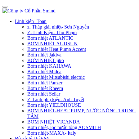
Linh kiện- Toan
z. Tháp giải nhiệt- Sơn Nguyễn
Z- Linh Kiện- Thu Phạm
Bơm nhiệt ATLANTIC
BƠM NHIỆT AUDSUN
Bơm nhiệt Heat Pump Accent
Bơm nhiệt Jakiva
BƠM NHIỆT jiko
Bơm nhiệt KAHAWA
Bơm nhiệt Midea
Bơm nhiệt Mitsubishi electric
Bơm nhiệt Panzer
Bơm nhiệt Rheem
Bơm nhiêt Seilar
Z. Linh phụ kiện- Anh Tuyết
Bơm nhiệt YIELDHOUSE
BƠM NHIÊT-HEAT PUMP, NƯỚC NÓNG TRUNG
TÂM
BƠM NHIỆT VICANDA
Bơm nhiệt, lọc nước tổng AOSMITH
Bơm nhiệt-MAXA- Italy
Bộ xử lý khí tươi