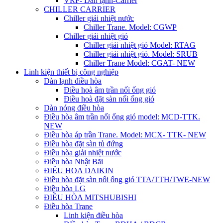
VRF- Dàn lạnh-Carrier
CHILLER CARRIER
Chiller giải nhiệt nước
Chiller Trane. Model: CGWP
Chiller giải nhiệt gió
Chiller giải nhiệt gió Model: RTAG
Chiller giải nhiệt gió. Model: SRUB
Chiller Trane Model: CGAT- NEW
Linh kiện thiết bị công nghiệp
Dàn lạnh điều hòa
Điều hoà âm trần nối ống gió
Điều hoà đặt sàn nối ống gió
Dàn nóng điều hòa
Điều hòa âm trần nối ống gió model: MCD-TTK.
NEW
Điều hòa áp trần Trane. Model: MCX- TTK- NEW
Điều hòa đặt sàn tủ đứng
Điều hòa giải nhiệt nước
Điều hòa Nhật Bãi
ĐIÊU HOA DAIKIN
Điều hòa đặt sàn nối ống gió TTA/TTH/TWE-NEW
Điều hòa LG
ĐIỀU HÒA MITSHUBISHI
Điều hòa Trane
Linh kiện điều hòa