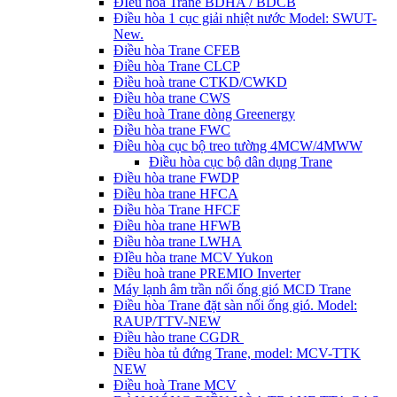
ĐIều hòa Trane BDHA / BDCB
Điều hòa 1 cục giải nhiệt nước Model: SWUT-
New.
Điều hòa Trane CFEB
Điều hòa Trane CLCP
Điều hoà trane CTKD/CWKD
Điều hòa trane CWS
Điều hoà Trane dòng Greenergy
Điều hòa trane FWC
Điều hòa cục bộ treo tường 4MCW/4MWW
Điều hòa cục bộ dân dụng Trane
Điều hòa trane FWDP
Điều hòa trane HFCA
Điều hòa Trane HFCF
Điều hòa trane HFWB
Điều hòa trane LWHA
ĐIều hòa trane MCV Yukon
Điều hoà trane PREMIO Inverter
Máy lạnh âm trần nối ống gió MCD Trane
Điều hòa Trane đặt sàn nối ống gió. Model:
RAUP/TTV-NEW
Điều hào trane CGDR
Điều hòa tủ đứng Trane, model: MCV-TTK
NEW
Điều hoà Trane MCV