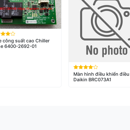
e công suất cao Chiller
of 5
ne 6400-2692-01
Màn hình điều khiển điều
out of 5
Daikin BRC073A1