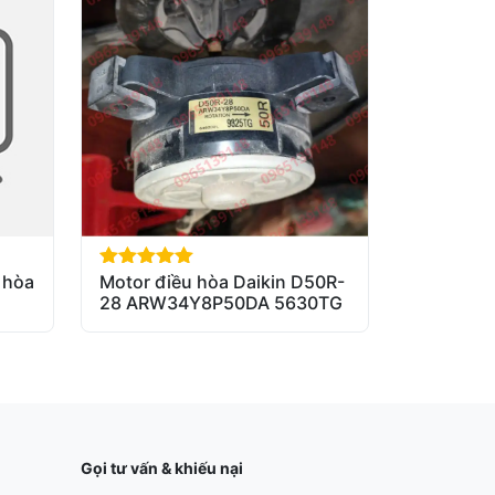
 hòa
Motor điều hòa Daikin D50R-
out of 5
28 ARW34Y8P50DA 5630TG
Gọi tư vấn & khiếu nại