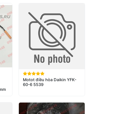
Motot điều hòa Daikin YFK-
out of 5
60-6 5539
0mm