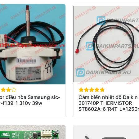
or điều hòa Samsung sic-
Cảm biến nhiệt độ Daikin
of 5
out of 5
v-f139-1 310v 39w
301740P THERMISTOR
ST8602A-6 ‘R4T’ L=125