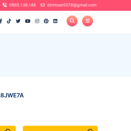
0965.139.148
dinhtoan1076@gmail.com
28JWE7A