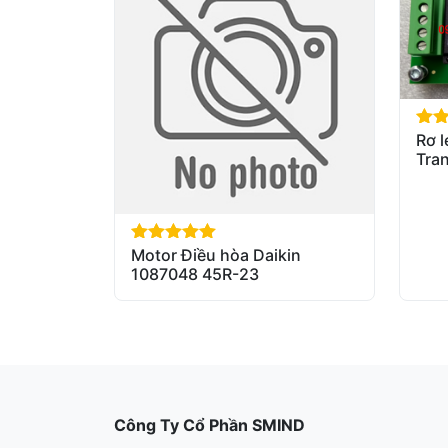
Rơ l
out 
Tra
Motor Điều hòa Daikin
out of 5
1087048 45R-23
Công Ty Cổ Phần SMIND