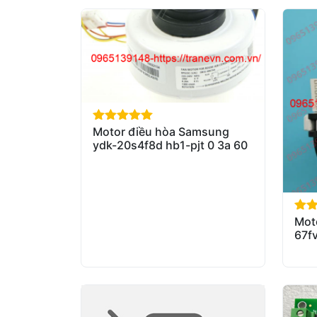
Motor điều hòa Samsung
out of 5
ydk-20s4f8d hb1-pjt 0 3a 60
Mot
out 
67f