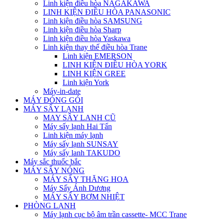
Linh kiện điều hòa NAGAKAWA
LINH KIỆN ĐIỀU HÒA PANASONIC
Linh kiện điều hòa SAMSUNG
Linh kiện điều hòa Sharp
Linh kiện điều hòa Yaskawa
Linh kiện thay thế điều hòa Trane
Linh kiện EMERSON
LINH KIỆN ĐIỀU HÒA YORK
LINH KIỆN GREE
Linh kiện York
Máy-in-date
MÁY ĐÓNG GÓI
MÁY SẤY LẠNH
MAY SÂY LANH CŨ
Máy sấy lạnh Hai Tấn
Linh kiện máy lạnh
Máy sấy lạnh SUNSAY
Máy sấy lanh TAKUDO
Máy sắc thuốc bắc
MÁY SẤY NÓNG
MÁY SẤY THĂNG HOA
Máy Sấy Ánh Dương
MÁY SẤY BƠM NHIỆT
PHÒNG LẠNH
Máy lạnh cục bộ âm trần cassette- MCC Trane