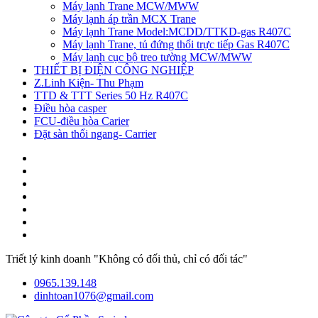
Máy lạnh Trane MCW/MWW
Máy lạnh áp trần MCX Trane
Máy lạnh Trane Model:MCDD/TTKD-gas R407C
Máy lạnh Trane, tủ đứng thổi trực tiếp Gas R407C
Máy lạnh cục bộ treo tường MCW/MWW
THIẾT BỊ ĐIỆN CÔNG NGHIỆP
Z.Linh Kiện- Thu Phạm
TTD & TTT Series 50 Hz R407C
Điều hòa casper
FCU-điều hòa Carier
Đặt sàn thổi ngang- Carrier
Triết lý kinh doanh "Không có đối thủ, chỉ có đối tác"
0965.139.148
dinhtoan1076@gmail.com