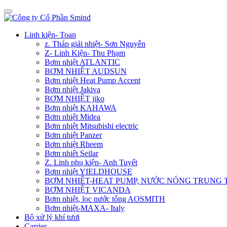
Linh kiện- Toan
z. Tháp giải nhiệt- Sơn Nguyễn
Z- Linh Kiện- Thu Phạm
Bơm nhiệt ATLANTIC
BƠM NHIỆT AUDSUN
Bơm nhiệt Heat Pump Accent
Bơm nhiệt Jakiva
BƠM NHIỆT jiko
Bơm nhiệt KAHAWA
Bơm nhiệt Midea
Bơm nhiệt Mitsubishi electric
Bơm nhiệt Panzer
Bơm nhiệt Rheem
Bơm nhiêt Seilar
Z. Linh phụ kiện- Anh Tuyết
Bơm nhiệt YIELDHOUSE
BƠM NHIÊT-HEAT PUMP, NƯỚC NÓNG TRUNG
BƠM NHIỆT VICANDA
Bơm nhiệt, lọc nước tổng AOSMITH
Bơm nhiệt-MAXA- Italy
Bộ xử lý khí tươi
Carrier