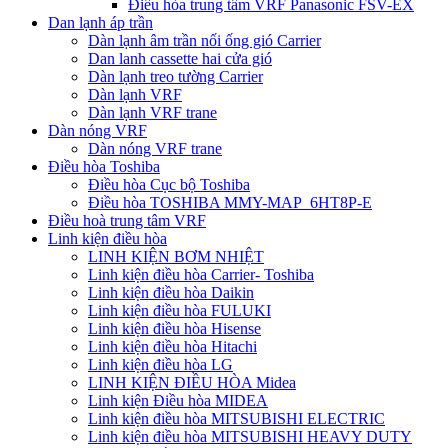
Điều hòa trung tâm VRF Panasonic FSV-EX
Dan lạnh áp trần
Dàn lạnh âm trần nối ống gió Carrier
Dan lanh cassette hai cửa gió
Dàn lạnh treo tường Carrier
Dàn lạnh VRF
Dàn lạnh VRF trane
Dàn nóng VRF
Dàn nóng VRF trane
Điều hòa Toshiba
Điều hòa Cục bộ Toshiba
Điều hòa TOSHIBA MMY-MAP_6HT8P-E
Điều hoà trung tâm VRF
Linh kiện điều hòa
LINH KIỆN BƠM NHIỆT
Linh kiện điều hòa Carrier- Toshiba
Linh kiện điều hòa Daikin
Linh kiện điều hòa FULUKI
Linh kiện điều hòa Hisense
Linh kiện điều hòa Hitachi
Linh kiện điều hòa LG
LINH KIỆN ĐIỀU HÒA Midea
Linh kiện Điều hòa MIDEA
Linh kiện điều hòa MITSUBISHI ELECTRIC
Linh kiện điều hòa MITSUBISHI HEAVY DUTY