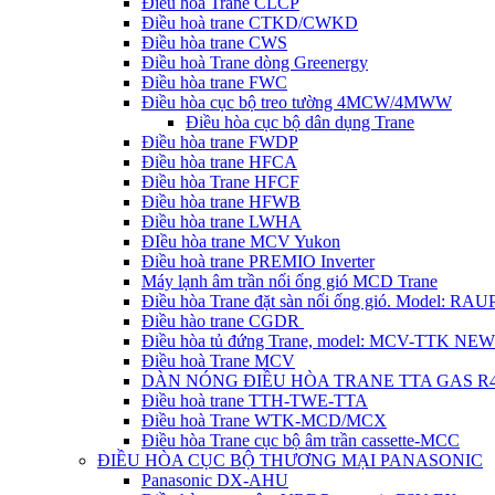
Điều hòa Trane CLCP
Điều hoà trane CTKD/CWKD
Điều hòa trane CWS
Điều hoà Trane dòng Greenergy
Điều hòa trane FWC
Điều hòa cục bộ treo tường 4MCW/4MWW
Điều hòa cục bộ dân dụng Trane
Điều hòa trane FWDP
Điều hòa trane HFCA
Điều hòa Trane HFCF
Điều hòa trane HFWB
Điều hòa trane LWHA
ĐIều hòa trane MCV Yukon
Điều hoà trane PREMIO Inverter
Máy lạnh âm trần nối ống gió MCD Trane
Điều hòa Trane đặt sàn nối ống gió. Model: R
Điều hào trane CGDR
Điều hòa tủ đứng Trane, model: MCV-TTK NEW
Điều hoà Trane MCV
DÀN NÓNG ĐIỀU HÒA TRANE TTA GAS R
Điều hoà trane TTH-TWE-TTA
Điều hoà Trane WTK-MCD/MCX
Điều hòa Trane cục bộ âm trần cassette-MCC
ĐIỀU HÒA CỤC BỘ THƯƠNG MẠI PANASONIC
Panasonic DX-AHU