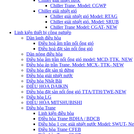
Chiller giải nhiệt nước
Chiller Trane. Model: CGWP
Chiller giải nhiệt gió
Chiller giải nhiệt gió Model: RTAG
Chiller giải nhiệt gió. Model: SRUB
Chiller Trane Model: CGAT- NEW
Linh kiện thiết bị công nghiệp
Dàn lạnh điều hòa
Điều hoà âm trần nối ống gió
Điều hoà đặt sàn nối ống gió
Dàn nóng điều hòa
Điều hòa âm trần nối ống gió model: MCD-TTK. NEW
Điều hòa áp trần Trane. Model: MCX- TTK- NEW
Điều hòa đặt sàn tủ đứng
Điều hòa giải nhiệt nước
Điều hòa Nhật Bãi
ĐIÊU HOA DAIKIN
Điều hòa đặt sàn nối ống gió TTA/TTH/TWE-NEW
Điều hòa LG
ĐIỀU HÒA MITSHUBISHI
Điều hòa Trane
Linh kiện điều hòa
ĐIều hòa Trane BDHA / BDCB
Điều hòa 1 cục giải nhiệt nước Model: SWUT- N
Điều hòa Trane CFEB