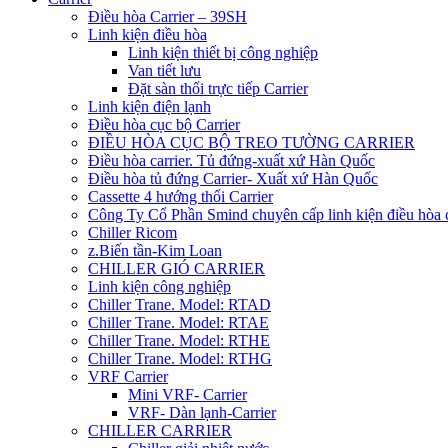
Điều hòa Carrier – 39SH
Linh kiện điều hòa
Linh kiện thiết bị công nghiệp
Van tiết lưu
Đặt sàn thổi trực tiếp Carrier
Linh kiện điện lạnh
Điều hòa cục bộ Carrier
ĐIỀU HÒA CỤC BỘ TREO TƯỜNG CARRIER
Điều hòa carrier. Tủ đứng-xuất xứ Hàn Quốc
Điều hòa tủ đứng Carrier- Xuất xứ Hàn Quốc
Cassette 4 hướng thổi Carrier
Công Ty Cổ Phần Smind chuyên cấp linh kiện điều hòa 
Chiller Ricom
z.Biến tần-Kim Loan
CHILLER GIÓ CARRIER
Linh kiện công nghiệp
Chiller Trane. Model: RTAD
Chiller Trane. Model: RTAE
Chiller Trane. Model: RTHE
Chiller Trane. Model: RTHG
VRF Carrier
Mini VRF- Carrier
VRF- Dàn lạnh-Carrier
CHILLER CARRIER