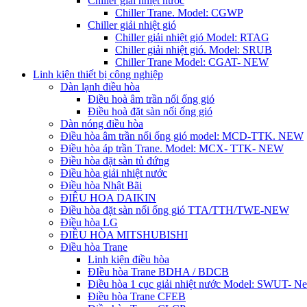
Chiller giải nhiệt nước
Chiller Trane. Model: CGWP
Chiller giải nhiệt gió
Chiller giải nhiệt gió Model: RTAG
Chiller giải nhiệt gió. Model: SRUB
Chiller Trane Model: CGAT- NEW
Linh kiện thiết bị công nghiệp
Dàn lạnh điều hòa
Điều hoà âm trần nối ống gió
Điều hoà đặt sàn nối ống gió
Dàn nóng điều hòa
Điều hòa âm trần nối ống gió model: MCD-TTK. NEW
Điều hòa áp trần Trane. Model: MCX- TTK- NEW
Điều hòa đặt sàn tủ đứng
Điều hòa giải nhiệt nước
Điều hòa Nhật Bãi
ĐIÊU HOA DAIKIN
Điều hòa đặt sàn nối ống gió TTA/TTH/TWE-NEW
Điều hòa LG
ĐIỀU HÒA MITSHUBISHI
Điều hòa Trane
Linh kiện điều hòa
ĐIều hòa Trane BDHA / BDCB
Điều hòa 1 cục giải nhiệt nước Model: SWUT- N
Điều hòa Trane CFEB