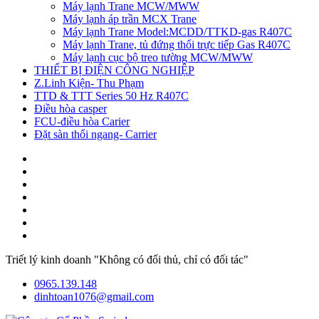
Máy lạnh Trane MCW/MWW
Máy lạnh áp trần MCX Trane
Máy lạnh Trane Model:MCDD/TTKD-gas R407C
Máy lạnh Trane, tủ đứng thổi trực tiếp Gas R407C
Máy lạnh cục bộ treo tường MCW/MWW
THIẾT BỊ ĐIỆN CÔNG NGHIỆP
Z.Linh Kiện- Thu Phạm
TTD & TTT Series 50 Hz R407C
Điều hòa casper
FCU-điều hòa Carier
Đặt sàn thổi ngang- Carrier
Triết lý kinh doanh "Không có đối thủ, chỉ có đối tác"
0965.139.148
dinhtoan1076@gmail.com