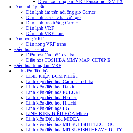
Điều hòa trung tâm VRF Panasonic FSV-EX
Dan lạnh áp trần
Dàn lạnh âm trần nối ống gió Carrier
Dan lanh cassette hai cửa gió
Dàn lạnh treo tường Carrier
Dàn lạnh VRF
Dàn lạnh VRF trane
Dàn nóng VRF
Dàn nóng VRF trane
Điều hòa Toshiba
Điều hòa Cục bộ Toshiba
Điều hòa TOSHIBA MMY-MAP_6HT8P-E
Điều hoà trung tâm VRF
Linh kiện điều hòa
LINH KIỆN BƠM NHIỆT
Linh kiện điều hòa Carrier- Toshiba
Linh kiện điều hòa Daikin
Linh kiện điều hòa FULUKI
Linh kiện điều hòa Hisense
Linh kiện điều hòa Hitachi
Linh kiện điều hòa LG
LINH KIỆN ĐIỀU HÒA Midea
Linh kiện Điều hòa MIDEA
Linh kiện điều hòa MITSUBISHI ELECTRIC
Linh kiện điều hòa MITSUBISHI HEAVY DUTY