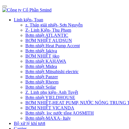
Linh kiện- Toan
z. Tháp giải nhiệt- Sơn Nguyễn
Z- Linh Kiện- Thu Phạm
Bơm nhiệt ATLANTIC
BƠM NHIỆT AUDSUN
Bơm nhiệt Heat Pump Accent
Bơm nhiệt Jakiva
BƠM NHIỆT jiko
Bơm nhiệt KAHAWA
Bơm nhiệt Midea
Bơm nhiệt Mitsubishi electric
Bơm nhiệt Panzer
Bơm nhiệt Rheem
Bơm nhiêt Seilar
Z. Linh phụ kiện- Anh Tuyết
Bơm nhiệt YIELDHOUSE
BƠM NHIÊT-HEAT PUMP, NƯỚC NÓNG TRUNG
BƠM NHIỆT VICANDA
Bơm nhiệt, lọc nước tổng AOSMITH
Bơm nhiệt-MAXA- Italy
Bộ xử lý khí tươi
Carrier