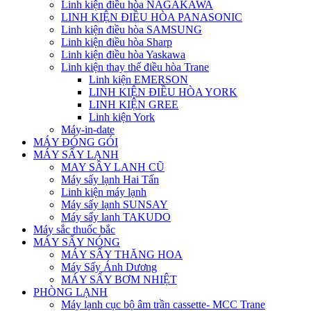
Linh kiện điều hòa NAGAKAWA
LINH KIỆN ĐIỀU HÒA PANASONIC
Linh kiện điều hòa SAMSUNG
Linh kiện điều hòa Sharp
Linh kiện điều hòa Yaskawa
Linh kiện thay thế điều hòa Trane
Linh kiện EMERSON
LINH KIỆN ĐIỀU HÒA YORK
LINH KIỆN GREE
Linh kiện York
Máy-in-date
MÁY ĐÓNG GÓI
MÁY SẤY LẠNH
MAY SÂY LANH CŨ
Máy sấy lạnh Hai Tấn
Linh kiện máy lạnh
Máy sấy lạnh SUNSAY
Máy sấy lanh TAKUDO
Máy sắc thuốc bắc
MÁY SẤY NÓNG
MÁY SẤY THĂNG HOA
Máy Sấy Ánh Dương
MÁY SẤY BƠM NHIỆT
PHÒNG LẠNH
Máy lạnh cục bộ âm trần cassette- MCC Trane