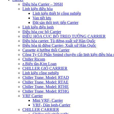
Điều hòa Carrier – 39SH
Linh kiện điều hòa
Linh kiện thiết bị công nghiệp
Van tiết lưu
Đặt sàn thổi trực tiếp Carrier
Linh kiện điện lạnh
Điều hòa cục bộ Carrier
ĐIỀU HÒA CỤC BỘ TREO TƯỜNG CARRIER
Điều hòa carrier. Tủ đứng-xuất xứ Hàn Quốc
Điều hòa tủ đứng Carrier- Xuất xứ Hàn Quốc
Cassette 4 hướng thổi Carrier
Công Ty Cổ Phần Smind chuyên cấp linh kiện điều hòa 
Chiller Ricom
z.Biến tần-Kim Loan
CHILLER GIÓ CARRIER
Linh kiện công nghiệp
Chiller Trane. Model: RTAD
Chiller Trane. Model: RTAE
Chiller Trane. Model: RTHE
Chiller Trane. Model: RTHG
VRF Carrier
Mini VRF- Carrier
VRF- Dàn lạnh-Carrier
CHILLER CARRIER