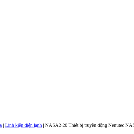
a
|
Linh kiện điện lạnh
|
NASA2-20 Thiết bị truyền động Nenutec N