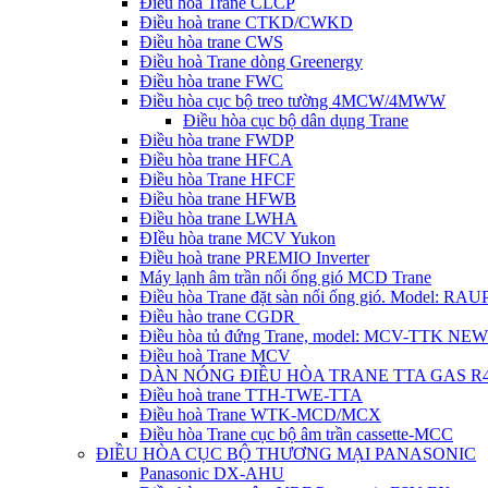
Điều hòa Trane CLCP
Điều hoà trane CTKD/CWKD
Điều hòa trane CWS
Điều hoà Trane dòng Greenergy
Điều hòa trane FWC
Điều hòa cục bộ treo tường 4MCW/4MWW
Điều hòa cục bộ dân dụng Trane
Điều hòa trane FWDP
Điều hòa trane HFCA
Điều hòa Trane HFCF
Điều hòa trane HFWB
Điều hòa trane LWHA
ĐIều hòa trane MCV Yukon
Điều hoà trane PREMIO Inverter
Máy lạnh âm trần nối ống gió MCD Trane
Điều hòa Trane đặt sàn nối ống gió. Model: R
Điều hào trane CGDR
Điều hòa tủ đứng Trane, model: MCV-TTK NEW
Điều hoà Trane MCV
DÀN NÓNG ĐIỀU HÒA TRANE TTA GAS R
Điều hoà trane TTH-TWE-TTA
Điều hoà Trane WTK-MCD/MCX
Điều hòa Trane cục bộ âm trần cassette-MCC
ĐIỀU HÒA CỤC BỘ THƯƠNG MẠI PANASONIC
Panasonic DX-AHU