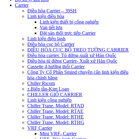
Carrier
Điều hòa Carrier – 39SH
Linh kiện điều hòa
Linh kiện thiết bị công nghiệp
Van tiết lưu
Đặt sàn thổi trực tiếp Carrier
Linh kiện điện lạnh
Điều hòa cục bộ Carrier
ĐIỀU HÒA CỤC BỘ TREO TƯỜNG CARRIER
Điều hòa carrier. Tủ đứng-xuất xứ Hàn Quốc
Điều hòa tủ đứng Carrier- Xuất xứ Hàn Quốc
Cassette 4 hướng thổi Carrier
Công Ty Cổ Phần Smind chuyên cấp linh kiện điều
hòa chính hãng
Chiller Ricom
z.Biến tần-Kim Loan
CHILLER GIÓ CARRIER
Linh kiện công nghiệp
Chiller Trane. Model: RTAD
Chiller Trane. Model: RTAE
Chiller Trane. Model: RTHE
Chiller Trane. Model: RTHG
VRF Carrier
Mini VRF- Carrier