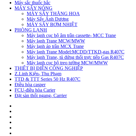
Máy sắc thuốc bắc
MÁY SẤY NÓNG
MÁY SẤY THĂNG HOA
Máy Sấy Ánh Dương
MÁY SẤY BƠM NHIỆT
PHÒNG LẠNH
Máy lạnh cục bộ âm trần cassette- MCC Trane
Máy lạnh Trane MCW/MWW
Máy lạnh áp trần MCX Trane
Máy lạnh Trane Model:MCDD/TTKD-gas R407C
Máy lạnh Trane, tủ đứng thổi trực tiếp Gas R407C
Máy lạnh cục bộ treo tường MCW/MWW
THIẾT BỊ ĐIỆN CÔNG NGHIỆP
Z.Linh Kiện- Thu Phạm
TTD & TTT Series 50 Hz R407C
Điều hòa casper
FCU-điều hòa Carier
Đặt sàn thổi ngang- Carrier