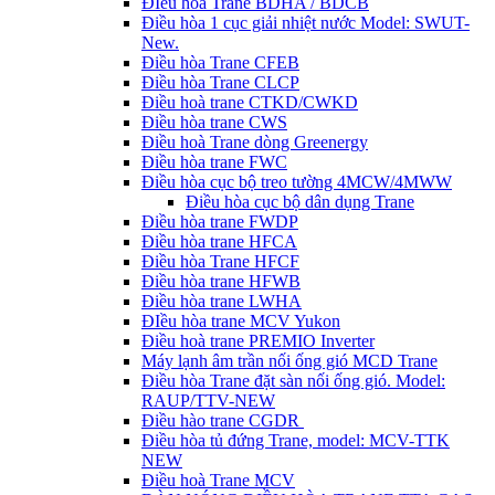
ĐIều hòa Trane BDHA / BDCB
Điều hòa 1 cục giải nhiệt nước Model: SWUT-
New.
Điều hòa Trane CFEB
Điều hòa Trane CLCP
Điều hoà trane CTKD/CWKD
Điều hòa trane CWS
Điều hoà Trane dòng Greenergy
Điều hòa trane FWC
Điều hòa cục bộ treo tường 4MCW/4MWW
Điều hòa cục bộ dân dụng Trane
Điều hòa trane FWDP
Điều hòa trane HFCA
Điều hòa Trane HFCF
Điều hòa trane HFWB
Điều hòa trane LWHA
ĐIều hòa trane MCV Yukon
Điều hoà trane PREMIO Inverter
Máy lạnh âm trần nối ống gió MCD Trane
Điều hòa Trane đặt sàn nối ống gió. Model:
RAUP/TTV-NEW
Điều hào trane CGDR
Điều hòa tủ đứng Trane, model: MCV-TTK
NEW
Điều hoà Trane MCV