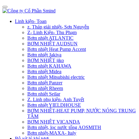
Linh kiện- Toan
z. Tháp giải nhiệt- Sơn Nguyễn
Z- Linh Kiện- Thu Phạm
Bơm nhiệt ATLANTIC
BƠM NHIỆT AUDSUN
Bơm nhiệt Heat Pump Accent
Bơm nhiệt Jakiva
BƠM NHIỆT jiko
Bơm nhiệt KAHAWA
Bơm nhiệt Midea
Bơm nhiệt Mitsubishi electric
Bơm nhiệt Panzer
Bơm nhiệt Rheem
Bơm nhiêt Seilar
Z. Linh phụ kiện- Anh Tuyết
Bơm nhiệt YIELDHOUSE
BƠM NHIÊT-HEAT PUMP, NƯỚC NÓNG TRUNG
TÂM
BƠM NHIỆT VICANDA
Bơm nhiệt, lọc nước tổng AOSMITH
Bơm nhiệt-MAXA- Italy
Bộ xử lý khí tươi