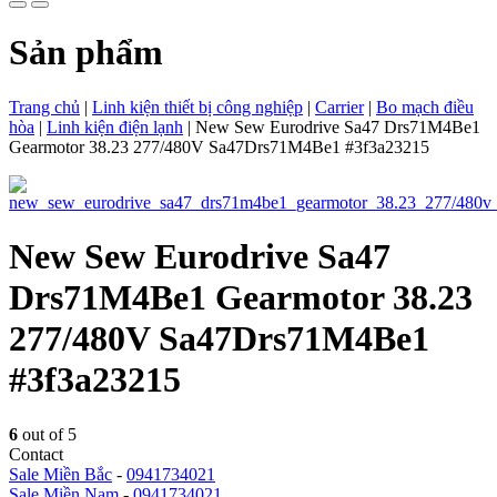
Sản phẩm
Trang chủ
|
Linh kiện thiết bị công nghiệp
|
Carrier
|
Bo mạch điều
hòa
|
Linh kiện điện lạnh
|
New Sew Eurodrive Sa47 Drs71M4Be1
Gearmotor 38.23 277/480V Sa47Drs71M4Be1 #3f3a23215
New Sew Eurodrive Sa47
Drs71M4Be1 Gearmotor 38.23
277/480V Sa47Drs71M4Be1
#3f3a23215
6
out of 5
Contact
Sale Miền Bắc
-
0941734021
Sale Miền Nam
-
0941734021