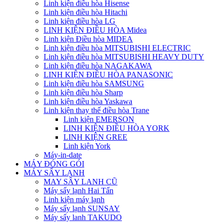
Linh kiện điều hòa Hisense
Linh kiện điều hòa Hitachi
Linh kiện điều hòa LG
LINH KIỆN ĐIỀU HÒA Midea
Linh kiện Điều hòa MIDEA
Linh kiện điều hòa MITSUBISHI ELECTRIC
Linh kiện điều hòa MITSUBISHI HEAVY DUTY
Linh kiện điều hòa NAGAKAWA
LINH KIỆN ĐIỀU HÒA PANASONIC
Linh kiện điều hòa SAMSUNG
Linh kiện điều hòa Sharp
Linh kiện điều hòa Yaskawa
Linh kiện thay thế điều hòa Trane
Linh kiện EMERSON
LINH KIỆN ĐIỀU HÒA YORK
LINH KIỆN GREE
Linh kiện York
Máy-in-date
MÁY ĐÓNG GÓI
MÁY SẤY LẠNH
MAY SÂY LANH CŨ
Máy sấy lạnh Hai Tấn
Linh kiện máy lạnh
Máy sấy lạnh SUNSAY
Máy sấy lanh TAKUDO