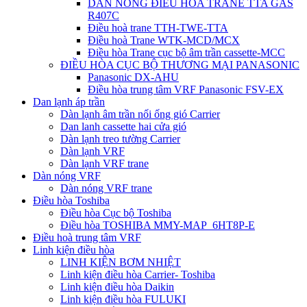
DÀN NÓNG ĐIỀU HÒA TRANE TTA GAS
R407C
Điều hoà trane TTH-TWE-TTA
Điều hoà Trane WTK-MCD/MCX
Điều hòa Trane cục bộ âm trần cassette-MCC
ĐIỀU HÒA CỤC BỘ THƯƠNG MẠI PANASONIC
Panasonic DX-AHU
Điều hòa trung tâm VRF Panasonic FSV-EX
Dan lạnh áp trần
Dàn lạnh âm trần nối ống gió Carrier
Dan lanh cassette hai cửa gió
Dàn lạnh treo tường Carrier
Dàn lạnh VRF
Dàn lạnh VRF trane
Dàn nóng VRF
Dàn nóng VRF trane
Điều hòa Toshiba
Điều hòa Cục bộ Toshiba
Điều hòa TOSHIBA MMY-MAP_6HT8P-E
Điều hoà trung tâm VRF
Linh kiện điều hòa
LINH KIỆN BƠM NHIỆT
Linh kiện điều hòa Carrier- Toshiba
Linh kiện điều hòa Daikin
Linh kiện điều hòa FULUKI