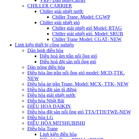
VRF- Dàn lạnh-Carrier
CHILLER CARRIER
Chiller giải nhiệt nước
Chiller Trane. Model: CGWP
Chiller giải nhiệt gió
Chiller giải nhiệt gió Model: RTAG
Chiller giải nhiệt gió. Model: SRUB
Chiller Trane Model: CGAT- NEW
Linh kiện thiết bị công nghiệp
Dàn lạnh điều hòa
Điều hoà âm trần nối ống gió
Điều hoà đặt sàn nối ống gió
Dàn nóng điều hòa
Điều hòa âm trần nối ống gió model: MCD-TTK.
NEW
Điều hòa áp trần Trane. Model: MCX- TTK- NEW
Điều hòa đặt sàn tủ đứng
Điều hòa giải nhiệt nước
Điều hòa Nhật Bãi
ĐIÊU HOA DAIKIN
Điều hòa đặt sàn nối ống gió TTA/TTH/TWE-NEW
Điều hòa LG
ĐIỀU HÒA MITSHUBISHI
Điều hòa Trane
Linh kiện điều hòa