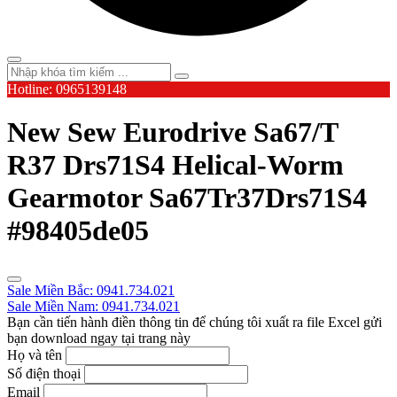
Hotline: 0965139148
New Sew Eurodrive Sa67/T
R37 Drs71S4 Helical-Worm
Gearmotor Sa67Tr37Drs71S4
#98405de05
Sale Miền Bắc: 0941.734.021
Sale Miền Nam: 0941.734.021
Bạn cần tiến hành điền thông tin để chúng tôi xuất ra file Excel gửi
bạn download ngay tại trang này
Họ và tên
Số điện thoại
Email