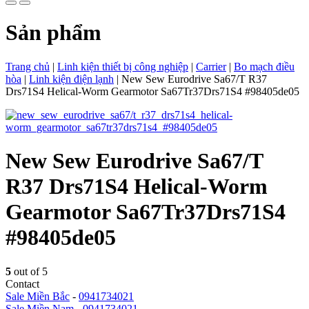
Sản phẩm
Trang chủ
|
Linh kiện thiết bị công nghiệp
|
Carrier
|
Bo mạch điều
hòa
|
Linh kiện điện lạnh
|
New Sew Eurodrive Sa67/T R37
Drs71S4 Helical-Worm Gearmotor Sa67Tr37Drs71S4 #98405de05
New Sew Eurodrive Sa67/T
R37 Drs71S4 Helical-Worm
Gearmotor Sa67Tr37Drs71S4
#98405de05
5
out of 5
Contact
Sale Miền Bắc
-
0941734021
Sale Miền Nam
-
0941734021