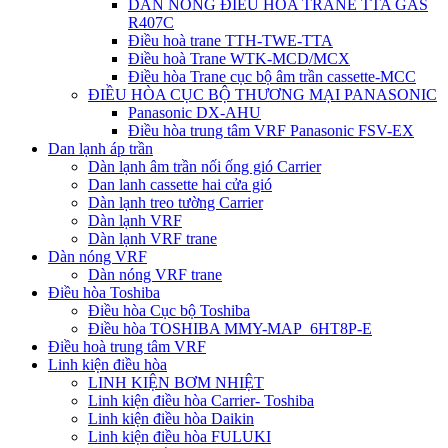
DÀN NÓNG ĐIỀU HÒA TRANE TTA GAS
R407C
Điều hoà trane TTH-TWE-TTA
Điều hoà Trane WTK-MCD/MCX
Điều hòa Trane cục bộ âm trần cassette-MCC
ĐIỀU HÒA CỤC BỘ THƯƠNG MẠI PANASONIC
Panasonic DX-AHU
Điều hòa trung tâm VRF Panasonic FSV-EX
Dan lạnh áp trần
Dàn lạnh âm trần nối ống gió Carrier
Dan lanh cassette hai cửa gió
Dàn lạnh treo tường Carrier
Dàn lạnh VRF
Dàn lạnh VRF trane
Dàn nóng VRF
Dàn nóng VRF trane
Điều hòa Toshiba
Điều hòa Cục bộ Toshiba
Điều hòa TOSHIBA MMY-MAP_6HT8P-E
Điều hoà trung tâm VRF
Linh kiện điều hòa
LINH KIỆN BƠM NHIỆT
Linh kiện điều hòa Carrier- Toshiba
Linh kiện điều hòa Daikin
Linh kiện điều hòa FULUKI