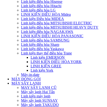
Linh kiện điều hòa Hisense
Linh kiện điều hòa Hitachi
Linh kiện điều hòa LG
LINH KIỆN ĐIỀU HÒA Midea
Linh kiện Điều hòa MIDEA
Linh kiện điều hòa MITSUBISHI ELECTRIC
Linh kiện điều hòa MITSUBISHI HEAVY DUTY
Linh kiện điều hòa NAGAKAWA
LINH KIỆN ĐIỀU HÒA PANASONIC
Linh kiện điều hòa SAMSUNG
Linh kiện điều hòa Sharp
Linh kiện điều hòa Yaskawa
Linh kiện thay thế điều hòa Trane
Linh kiện EMERSON
LINH KIỆN ĐIỀU HÒA YORK
LINH KIỆN GREE
Linh kiện York
Máy-in-date
MÁY ĐÓNG GÓI
MÁY SẤY LẠNH
MAY SÂY LANH CŨ
Máy sấy lạnh Hai Tấn
Linh kiện máy lạnh
Máy sấy lạnh SUNSAY
Máy sấy lanh TAKUDO