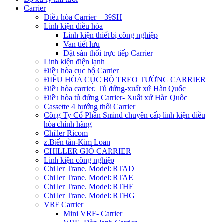
Carrier
Điều hòa Carrier – 39SH
Linh kiện điều hòa
Linh kiện thiết bị công nghiệp
Van tiết lưu
Đặt sàn thổi trực tiếp Carrier
Linh kiện điện lạnh
Điều hòa cục bộ Carrier
ĐIỀU HÒA CỤC BỘ TREO TƯỜNG CARRIER
Điều hòa carrier. Tủ đứng-xuất xứ Hàn Quốc
Điều hòa tủ đứng Carrier- Xuất xứ Hàn Quốc
Cassette 4 hướng thổi Carrier
Công Ty Cổ Phần Smind chuyên cấp linh kiện điều
hòa chính hãng
Chiller Ricom
z.Biến tần-Kim Loan
CHILLER GIÓ CARRIER
Linh kiện công nghiệp
Chiller Trane. Model: RTAD
Chiller Trane. Model: RTAE
Chiller Trane. Model: RTHE
Chiller Trane. Model: RTHG
VRF Carrier
Mini VRF- Carrier