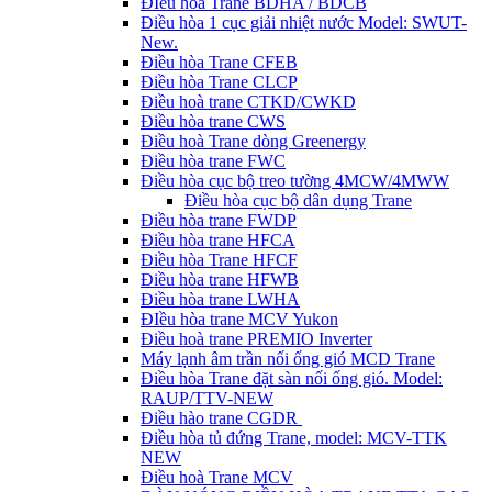
ĐIều hòa Trane BDHA / BDCB
Điều hòa 1 cục giải nhiệt nước Model: SWUT-
New.
Điều hòa Trane CFEB
Điều hòa Trane CLCP
Điều hoà trane CTKD/CWKD
Điều hòa trane CWS
Điều hoà Trane dòng Greenergy
Điều hòa trane FWC
Điều hòa cục bộ treo tường 4MCW/4MWW
Điều hòa cục bộ dân dụng Trane
Điều hòa trane FWDP
Điều hòa trane HFCA
Điều hòa Trane HFCF
Điều hòa trane HFWB
Điều hòa trane LWHA
ĐIều hòa trane MCV Yukon
Điều hoà trane PREMIO Inverter
Máy lạnh âm trần nối ống gió MCD Trane
Điều hòa Trane đặt sàn nối ống gió. Model:
RAUP/TTV-NEW
Điều hào trane CGDR
Điều hòa tủ đứng Trane, model: MCV-TTK
NEW
Điều hoà Trane MCV