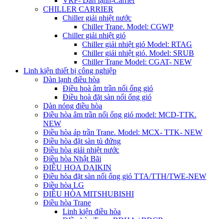
VRF- Dàn lạnh-Carrier
CHILLER CARRIER
Chiller giải nhiệt nước
Chiller Trane. Model: CGWP
Chiller giải nhiệt gió
Chiller giải nhiệt gió Model: RTAG
Chiller giải nhiệt gió. Model: SRUB
Chiller Trane Model: CGAT- NEW
Linh kiện thiết bị công nghiệp
Dàn lạnh điều hòa
Điều hoà âm trần nối ống gió
Điều hoà đặt sàn nối ống gió
Dàn nóng điều hòa
Điều hòa âm trần nối ống gió model: MCD-TTK.
NEW
Điều hòa áp trần Trane. Model: MCX- TTK- NEW
Điều hòa đặt sàn tủ đứng
Điều hòa giải nhiệt nước
Điều hòa Nhật Bãi
ĐIÊU HOA DAIKIN
Điều hòa đặt sàn nối ống gió TTA/TTH/TWE-NEW
Điều hòa LG
ĐIỀU HÒA MITSHUBISHI
Điều hòa Trane
Linh kiện điều hòa