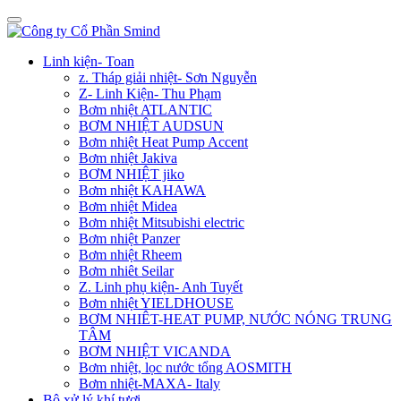
Linh kiện- Toan
z. Tháp giải nhiệt- Sơn Nguyễn
Z- Linh Kiện- Thu Phạm
Bơm nhiệt ATLANTIC
BƠM NHIỆT AUDSUN
Bơm nhiệt Heat Pump Accent
Bơm nhiệt Jakiva
BƠM NHIỆT jiko
Bơm nhiệt KAHAWA
Bơm nhiệt Midea
Bơm nhiệt Mitsubishi electric
Bơm nhiệt Panzer
Bơm nhiệt Rheem
Bơm nhiêt Seilar
Z. Linh phụ kiện- Anh Tuyết
Bơm nhiệt YIELDHOUSE
BƠM NHIÊT-HEAT PUMP, NƯỚC NÓNG TRUNG
TÂM
BƠM NHIỆT VICANDA
Bơm nhiệt, lọc nước tổng AOSMITH
Bơm nhiệt-MAXA- Italy
Bộ xử lý khí tươi