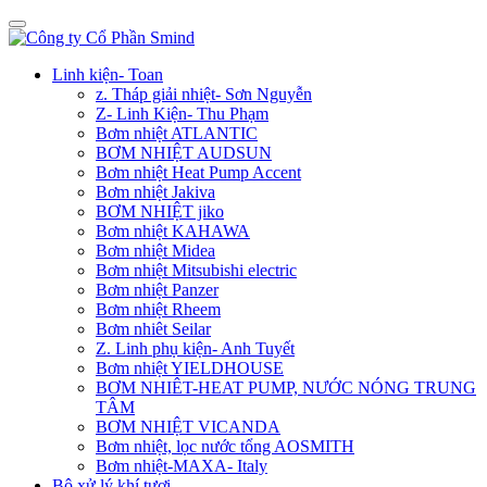
Linh kiện- Toan
z. Tháp giải nhiệt- Sơn Nguyễn
Z- Linh Kiện- Thu Phạm
Bơm nhiệt ATLANTIC
BƠM NHIỆT AUDSUN
Bơm nhiệt Heat Pump Accent
Bơm nhiệt Jakiva
BƠM NHIỆT jiko
Bơm nhiệt KAHAWA
Bơm nhiệt Midea
Bơm nhiệt Mitsubishi electric
Bơm nhiệt Panzer
Bơm nhiệt Rheem
Bơm nhiêt Seilar
Z. Linh phụ kiện- Anh Tuyết
Bơm nhiệt YIELDHOUSE
BƠM NHIÊT-HEAT PUMP, NƯỚC NÓNG TRUNG
TÂM
BƠM NHIỆT VICANDA
Bơm nhiệt, lọc nước tổng AOSMITH
Bơm nhiệt-MAXA- Italy
Bộ xử lý khí tươi