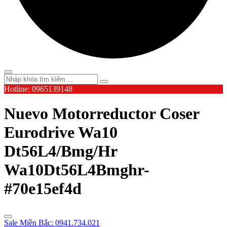
Hotline: 0965139148
Nuevo Motorreductor Coser
Eurodrive Wa10
Dt56L4/Bmg/Hr
Wa10Dt56L4Bmghr-
#70e15ef4d
Sale Miền Bắc: 0941.734.021