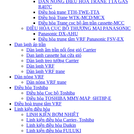
DÀN NÓNG ĐIỀU HÒA TRANE TTA GAS
R407C
Điều hoà trane TTH-TWE-TTA
Điều hoà Trane WTK-MCD/MCX
Điều hòa Trane cục bộ âm trần cassette-MCC
ĐIỀU HÒA CỤC BỘ THƯƠNG MẠI PANASONIC
Panasonic DX-AHU
Điều hòa trung tâm VRF Panasonic FSV-EX
Dan lạnh áp trần
Dàn lạnh âm trần nối ống gió Carrier
Dan lanh cassette hai cửa gió
Dàn lạnh treo tường Carrier
Dàn lạnh VRF
Dàn lạnh VRF trane
Dàn nóng VRF
Dàn nóng VRF trane
Điều hòa Toshiba
Điều hòa Cục bộ Toshiba
Điều hòa TOSHIBA MMY-MAP_6HT8P-E
Điều hoà trung tâm VRF
Linh kiện điều hòa
LINH KIỆN BƠM NHIỆT
Linh kiện điều hòa Carrier- Toshiba
Linh kiện điều hòa Daikin
Linh kiện điều hòa FULUKI