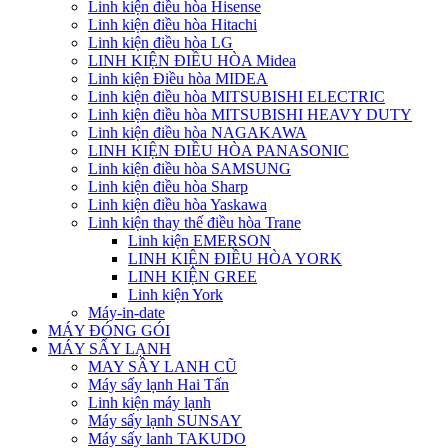
Linh kiện điều hòa Hisense
Linh kiện điều hòa Hitachi
Linh kiện điều hòa LG
LINH KIỆN ĐIỀU HÒA Midea
Linh kiện Điều hòa MIDEA
Linh kiện điều hòa MITSUBISHI ELECTRIC
Linh kiện điều hòa MITSUBISHI HEAVY DUTY
Linh kiện điều hòa NAGAKAWA
LINH KIỆN ĐIỀU HÒA PANASONIC
Linh kiện điều hòa SAMSUNG
Linh kiện điều hòa Sharp
Linh kiện điều hòa Yaskawa
Linh kiện thay thế điều hòa Trane
Linh kiện EMERSON
LINH KIỆN ĐIỀU HÒA YORK
LINH KIỆN GREE
Linh kiện York
Máy-in-date
MÁY ĐÓNG GÓI
MÁY SẤY LẠNH
MAY SÂY LANH CŨ
Máy sấy lạnh Hai Tấn
Linh kiện máy lạnh
Máy sấy lạnh SUNSAY
Máy sấy lanh TAKUDO