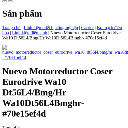
Sản phẩm
Trang chủ
|
Linh kiện thiết bị công nghiệp
|
Carrier
|
Bo mạch điều
hòa
|
Linh kiện điện lạnh
|
Nuevo Motorreductor Coser Eurodrive
Wa10 Dt56L4/Bmg/Hr Wa10Dt56L4Bmghr- #70e15ef4d
Nuevo Motorreductor Coser
Eurodrive Wa10
Dt56L4/Bmg/Hr
Wa10Dt56L4Bmghr-
#70e15ef4d
7
out of 5