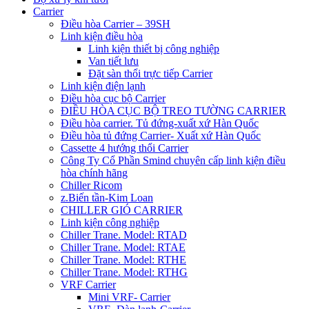
Carrier
Điều hòa Carrier – 39SH
Linh kiện điều hòa
Linh kiện thiết bị công nghiệp
Van tiết lưu
Đặt sàn thổi trực tiếp Carrier
Linh kiện điện lạnh
Điều hòa cục bộ Carrier
ĐIỀU HÒA CỤC BỘ TREO TƯỜNG CARRIER
Điều hòa carrier. Tủ đứng-xuất xứ Hàn Quốc
Điều hòa tủ đứng Carrier- Xuất xứ Hàn Quốc
Cassette 4 hướng thổi Carrier
Công Ty Cổ Phần Smind chuyên cấp linh kiện điều
hòa chính hãng
Chiller Ricom
z.Biến tần-Kim Loan
CHILLER GIÓ CARRIER
Linh kiện công nghiệp
Chiller Trane. Model: RTAD
Chiller Trane. Model: RTAE
Chiller Trane. Model: RTHE
Chiller Trane. Model: RTHG
VRF Carrier
Mini VRF- Carrier