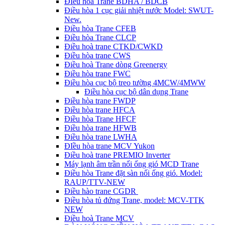
ĐIều hòa Trane BDHA / BDCB
Điều hòa 1 cục giải nhiệt nước Model: SWUT-
New.
Điều hòa Trane CFEB
Điều hòa Trane CLCP
Điều hoà trane CTKD/CWKD
Điều hòa trane CWS
Điều hoà Trane dòng Greenergy
Điều hòa trane FWC
Điều hòa cục bộ treo tường 4MCW/4MWW
Điều hòa cục bộ dân dụng Trane
Điều hòa trane FWDP
Điều hòa trane HFCA
Điều hòa Trane HFCF
Điều hòa trane HFWB
Điều hòa trane LWHA
ĐIều hòa trane MCV Yukon
Điều hoà trane PREMIO Inverter
Máy lạnh âm trần nối ống gió MCD Trane
Điều hòa Trane đặt sàn nối ống gió. Model:
RAUP/TTV-NEW
Điều hào trane CGDR
Điều hòa tủ đứng Trane, model: MCV-TTK
NEW
Điều hoà Trane MCV