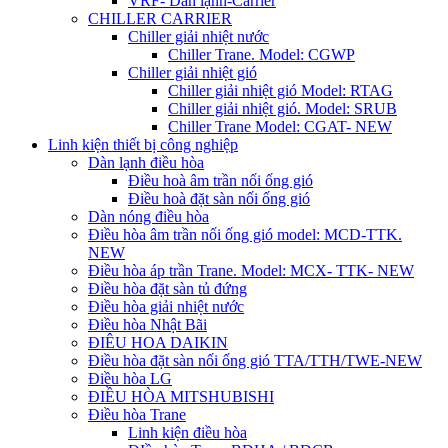
VRF- Dàn lạnh-Carrier
CHILLER CARRIER
Chiller giải nhiệt nước
Chiller Trane. Model: CGWP
Chiller giải nhiệt gió
Chiller giải nhiệt gió Model: RTAG
Chiller giải nhiệt gió. Model: SRUB
Chiller Trane Model: CGAT- NEW
Linh kiện thiết bị công nghiệp
Dàn lạnh điều hòa
Điều hoà âm trần nối ống gió
Điều hoà đặt sàn nối ống gió
Dàn nóng điều hòa
Điều hòa âm trần nối ống gió model: MCD-TTK.
NEW
Điều hòa áp trần Trane. Model: MCX- TTK- NEW
Điều hòa đặt sàn tủ đứng
Điều hòa giải nhiệt nước
Điều hòa Nhật Bãi
ĐIÊU HOA DAIKIN
Điều hòa đặt sàn nối ống gió TTA/TTH/TWE-NEW
Điều hòa LG
ĐIỀU HÒA MITSHUBISHI
Điều hòa Trane
Linh kiện điều hòa