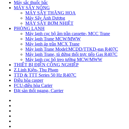
Máy sắc thuốc bắc
MÁY SẤY NÓNG
MÁY SẤY THĂNG HOA
Máy Sấy Ánh Dương
MÁY SẤY BƠM NHIỆT
PHÒNG LẠNH
Máy lạnh cục bộ âm trần cassette- MCC Trane
Máy lạnh Trane MCW/MWW
Máy lạnh áp trần MCX Trane
Máy lạnh Trane Model:MCDD/TTKD-gas R407C
Máy lạnh Trane, tủ đứng thổi trực tiếp Gas R407C
Máy lạnh cục bộ treo tường MCW/MWW
THIẾT BỊ ĐIỆN CÔNG NGHIỆP
Z.Linh Kiện- Thu Phạm
TTD & TTT Series 50 Hz R407C
Điều hòa casper
FCU-điều hòa Carier
Đặt sàn thổi ngang- Carrier