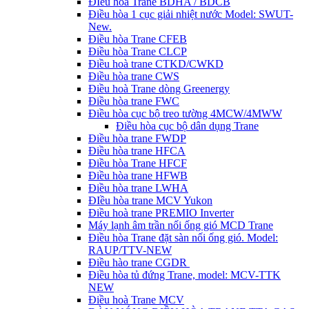
ĐIều hòa Trane BDHA / BDCB
Điều hòa 1 cục giải nhiệt nước Model: SWUT-
New.
Điều hòa Trane CFEB
Điều hòa Trane CLCP
Điều hoà trane CTKD/CWKD
Điều hòa trane CWS
Điều hoà Trane dòng Greenergy
Điều hòa trane FWC
Điều hòa cục bộ treo tường 4MCW/4MWW
Điều hòa cục bộ dân dụng Trane
Điều hòa trane FWDP
Điều hòa trane HFCA
Điều hòa Trane HFCF
Điều hòa trane HFWB
Điều hòa trane LWHA
ĐIều hòa trane MCV Yukon
Điều hoà trane PREMIO Inverter
Máy lạnh âm trần nối ống gió MCD Trane
Điều hòa Trane đặt sàn nối ống gió. Model:
RAUP/TTV-NEW
Điều hào trane CGDR
Điều hòa tủ đứng Trane, model: MCV-TTK
NEW
Điều hoà Trane MCV