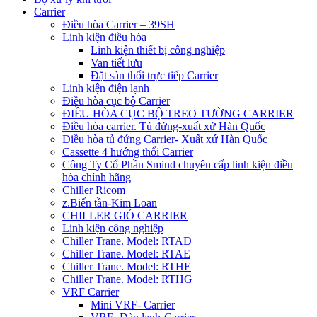
Carrier
Điều hòa Carrier – 39SH
Linh kiện điều hòa
Linh kiện thiết bị công nghiệp
Van tiết lưu
Đặt sàn thổi trực tiếp Carrier
Linh kiện điện lạnh
Điều hòa cục bộ Carrier
ĐIỀU HÒA CỤC BỘ TREO TƯỜNG CARRIER
Điều hòa carrier. Tủ đứng-xuất xứ Hàn Quốc
Điều hòa tủ đứng Carrier- Xuất xứ Hàn Quốc
Cassette 4 hướng thổi Carrier
Công Ty Cổ Phần Smind chuyên cấp linh kiện điều
hòa chính hãng
Chiller Ricom
z.Biến tần-Kim Loan
CHILLER GIÓ CARRIER
Linh kiện công nghiệp
Chiller Trane. Model: RTAD
Chiller Trane. Model: RTAE
Chiller Trane. Model: RTHE
Chiller Trane. Model: RTHG
VRF Carrier
Mini VRF- Carrier