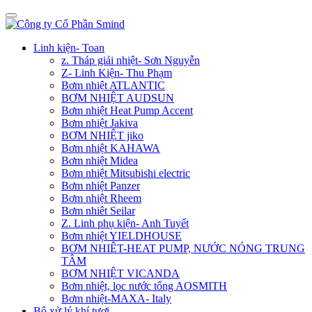
Linh kiện- Toan
z. Tháp giải nhiệt- Sơn Nguyễn
Z- Linh Kiện- Thu Phạm
Bơm nhiệt ATLANTIC
BƠM NHIỆT AUDSUN
Bơm nhiệt Heat Pump Accent
Bơm nhiệt Jakiva
BƠM NHIỆT jiko
Bơm nhiệt KAHAWA
Bơm nhiệt Midea
Bơm nhiệt Mitsubishi electric
Bơm nhiệt Panzer
Bơm nhiệt Rheem
Bơm nhiêt Seilar
Z. Linh phụ kiện- Anh Tuyết
Bơm nhiệt YIELDHOUSE
BƠM NHIÊT-HEAT PUMP, NƯỚC NÓNG TRUNG
TÂM
BƠM NHIỆT VICANDA
Bơm nhiệt, lọc nước tổng AOSMITH
Bơm nhiệt-MAXA- Italy
Bộ xử lý khí tươi