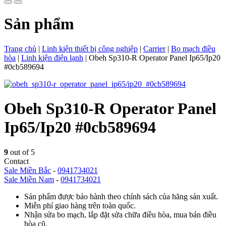
Sản phẩm
Trang chủ
|
Linh kiện thiết bị công nghiệp
|
Carrier
|
Bo mạch điều
hòa
|
Linh kiện điện lạnh
|
Obeh Sp310-R Operator Panel Ip65/Ip20
#0cb589694
Obeh Sp310-R Operator Panel
Ip65/Ip20 #0cb589694
9
out of 5
Contact
Sale Miền Bắc
-
0941734021
Sale Miền Nam
-
0941734021
Sản phẩm được bảo hành theo chính sách của hãng sản xuất.
Miễn phí giao hàng trên toàn quốc.
Nhận sửa bo mạch, lắp đặt sửa chữa điều hòa, mua bán điều
hòa cũ.