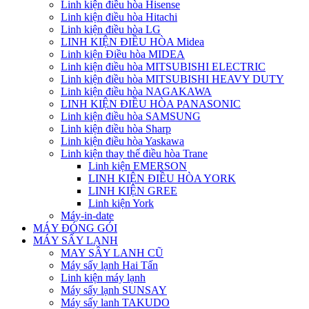
Linh kiện điều hòa Hisense
Linh kiện điều hòa Hitachi
Linh kiện điều hòa LG
LINH KIỆN ĐIỀU HÒA Midea
Linh kiện Điều hòa MIDEA
Linh kiện điều hòa MITSUBISHI ELECTRIC
Linh kiện điều hòa MITSUBISHI HEAVY DUTY
Linh kiện điều hòa NAGAKAWA
LINH KIỆN ĐIỀU HÒA PANASONIC
Linh kiện điều hòa SAMSUNG
Linh kiện điều hòa Sharp
Linh kiện điều hòa Yaskawa
Linh kiện thay thế điều hòa Trane
Linh kiện EMERSON
LINH KIỆN ĐIỀU HÒA YORK
LINH KIỆN GREE
Linh kiện York
Máy-in-date
MÁY ĐÓNG GÓI
MÁY SẤY LẠNH
MAY SÂY LANH CŨ
Máy sấy lạnh Hai Tấn
Linh kiện máy lạnh
Máy sấy lạnh SUNSAY
Máy sấy lanh TAKUDO