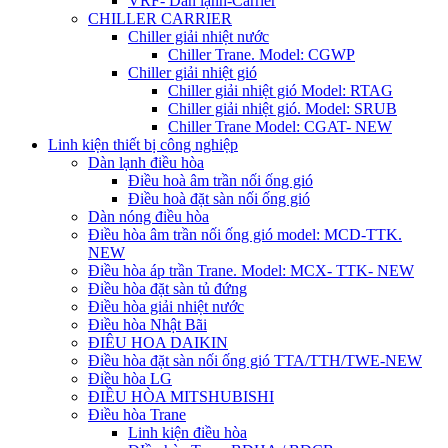
VRF- Dàn lạnh-Carrier
CHILLER CARRIER
Chiller giải nhiệt nước
Chiller Trane. Model: CGWP
Chiller giải nhiệt gió
Chiller giải nhiệt gió Model: RTAG
Chiller giải nhiệt gió. Model: SRUB
Chiller Trane Model: CGAT- NEW
Linh kiện thiết bị công nghiệp
Dàn lạnh điều hòa
Điều hoà âm trần nối ống gió
Điều hoà đặt sàn nối ống gió
Dàn nóng điều hòa
Điều hòa âm trần nối ống gió model: MCD-TTK.
NEW
Điều hòa áp trần Trane. Model: MCX- TTK- NEW
Điều hòa đặt sàn tủ đứng
Điều hòa giải nhiệt nước
Điều hòa Nhật Bãi
ĐIÊU HOA DAIKIN
Điều hòa đặt sàn nối ống gió TTA/TTH/TWE-NEW
Điều hòa LG
ĐIỀU HÒA MITSHUBISHI
Điều hòa Trane
Linh kiện điều hòa