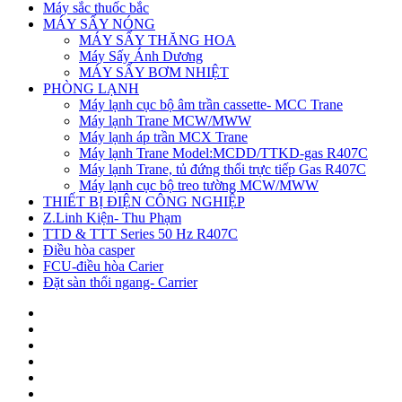
Máy sắc thuốc bắc
MÁY SẤY NÓNG
MÁY SẤY THĂNG HOA
Máy Sấy Ánh Dương
MÁY SẤY BƠM NHIỆT
PHÒNG LẠNH
Máy lạnh cục bộ âm trần cassette- MCC Trane
Máy lạnh Trane MCW/MWW
Máy lạnh áp trần MCX Trane
Máy lạnh Trane Model:MCDD/TTKD-gas R407C
Máy lạnh Trane, tủ đứng thổi trực tiếp Gas R407C
Máy lạnh cục bộ treo tường MCW/MWW
THIẾT BỊ ĐIỆN CÔNG NGHIỆP
Z.Linh Kiện- Thu Phạm
TTD & TTT Series 50 Hz R407C
Điều hòa casper
FCU-điều hòa Carier
Đặt sàn thổi ngang- Carrier