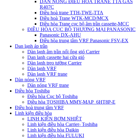
DÀN NÓNG ĐIỀU HÒA TRANE TTA GAS
R407C
Điều hoà trane TTH-TWE-TTA
Điều hoà Trane WTK-MCD/MCX
Điều hòa Trane cục bộ âm trần cassette-MCC
ĐIỀU HÒA CỤC BỘ THƯƠNG MẠI PANASONIC
Panasonic DX-AHU
Điều hòa trung tâm VRF Panasonic FSV-EX
Dan lạnh áp trần
Dàn lạnh âm trần nối ống gió Carrier
Dan lanh cassette hai cửa gió
Dàn lạnh treo tường Carrier
Dàn lạnh VRF
Dàn lạnh VRF trane
Dàn nóng VRF
Dàn nóng VRF trane
Điều hòa Toshiba
Điều hòa Cục bộ Toshiba
Điều hòa TOSHIBA MMY-MAP_6HT8P-E
Điều hoà trung tâm VRF
Linh kiện điều hòa
LINH KIỆN BƠM NHIỆT
Linh kiện điều hòa Carrier- Toshiba
Linh kiện điều hòa Daikin
Linh kiện điều hòa FULUKI