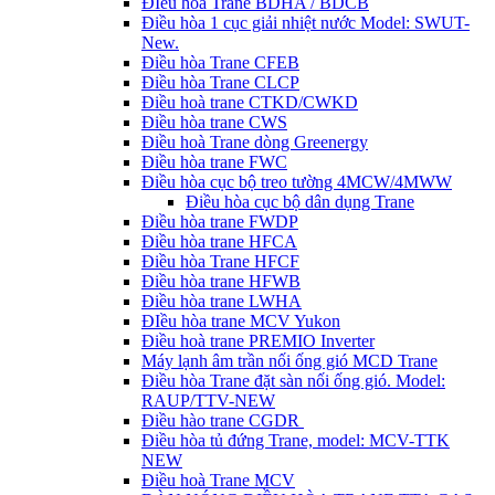
ĐIều hòa Trane BDHA / BDCB
Điều hòa 1 cục giải nhiệt nước Model: SWUT-
New.
Điều hòa Trane CFEB
Điều hòa Trane CLCP
Điều hoà trane CTKD/CWKD
Điều hòa trane CWS
Điều hoà Trane dòng Greenergy
Điều hòa trane FWC
Điều hòa cục bộ treo tường 4MCW/4MWW
Điều hòa cục bộ dân dụng Trane
Điều hòa trane FWDP
Điều hòa trane HFCA
Điều hòa Trane HFCF
Điều hòa trane HFWB
Điều hòa trane LWHA
ĐIều hòa trane MCV Yukon
Điều hoà trane PREMIO Inverter
Máy lạnh âm trần nối ống gió MCD Trane
Điều hòa Trane đặt sàn nối ống gió. Model:
RAUP/TTV-NEW
Điều hào trane CGDR
Điều hòa tủ đứng Trane, model: MCV-TTK
NEW
Điều hoà Trane MCV