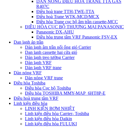
DÀN NÓNG ĐIỀU HÒA TRANE TTA GAS
R407C
Điều hoà trane TTH-TWE-TTA
Điều hoà Trane WTK-MCD/MCX
Điều hòa Trane cục bộ âm trần cassette-MCC
ĐIỀU HÒA CỤC BỘ THƯƠNG MẠI PANASONIC
Panasonic DX-AHU
Điều hòa trung tâm VRF Panasonic FSV-EX
Dan lạnh áp trần
Dàn lạnh âm trần nối ống gió Carrier
Dan lanh cassette hai cửa gió
Dàn lạnh treo tường Carrier
Dàn lạnh VRF
Dàn lạnh VRF trane
Dàn nóng VRF
Dàn nóng VRF trane
Điều hòa Toshiba
Điều hòa Cục bộ Toshiba
Điều hòa TOSHIBA MMY-MAP_6HT8P-E
Điều hoà trung tâm VRF
Linh kiện điều hòa
LINH KIỆN BƠM NHIỆT
Linh kiện điều hòa Carrier- Toshiba
Linh kiện điều hòa Daikin
Linh kiện điều hòa FULUKI