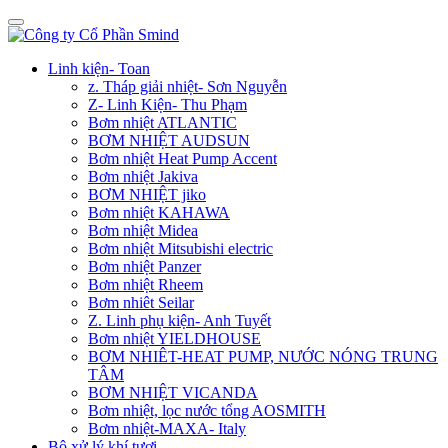
Linh kiện- Toan
z. Tháp giải nhiệt- Sơn Nguyễn
Z- Linh Kiện- Thu Phạm
Bơm nhiệt ATLANTIC
BƠM NHIỆT AUDSUN
Bơm nhiệt Heat Pump Accent
Bơm nhiệt Jakiva
BƠM NHIỆT jiko
Bơm nhiệt KAHAWA
Bơm nhiệt Midea
Bơm nhiệt Mitsubishi electric
Bơm nhiệt Panzer
Bơm nhiệt Rheem
Bơm nhiêt Seilar
Z. Linh phụ kiện- Anh Tuyết
Bơm nhiệt YIELDHOUSE
BƠM NHIÊT-HEAT PUMP, NƯỚC NÓNG TRUNG
TÂM
BƠM NHIỆT VICANDA
Bơm nhiệt, lọc nước tổng AOSMITH
Bơm nhiệt-MAXA- Italy
Bộ xử lý khí tươi