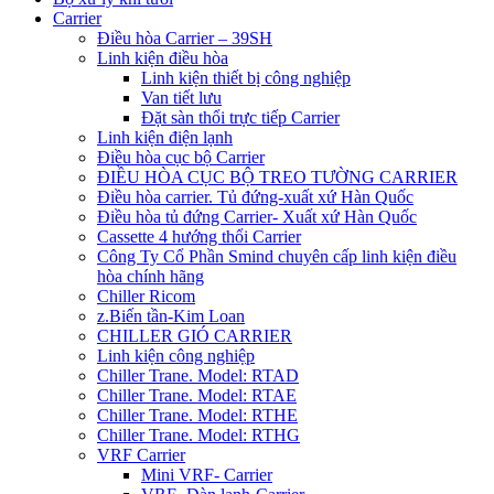
Carrier
Điều hòa Carrier – 39SH
Linh kiện điều hòa
Linh kiện thiết bị công nghiệp
Van tiết lưu
Đặt sàn thổi trực tiếp Carrier
Linh kiện điện lạnh
Điều hòa cục bộ Carrier
ĐIỀU HÒA CỤC BỘ TREO TƯỜNG CARRIER
Điều hòa carrier. Tủ đứng-xuất xứ Hàn Quốc
Điều hòa tủ đứng Carrier- Xuất xứ Hàn Quốc
Cassette 4 hướng thổi Carrier
Công Ty Cổ Phần Smind chuyên cấp linh kiện điều
hòa chính hãng
Chiller Ricom
z.Biến tần-Kim Loan
CHILLER GIÓ CARRIER
Linh kiện công nghiệp
Chiller Trane. Model: RTAD
Chiller Trane. Model: RTAE
Chiller Trane. Model: RTHE
Chiller Trane. Model: RTHG
VRF Carrier
Mini VRF- Carrier