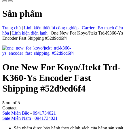
Sản phẩm
Trang chủ
|
Linh kiện thiết bị công nghiệp
|
Carrier
|
Bo mạch điều
hòa
|
Linh kiện điện lạnh
|
One New For Koyo/Jtekt Trd-K360-Ys
Encoder Fast Shipping #52d9cd6f4
One New For Koyo/Jtekt Trd-
K360-Ys Encoder Fast
Shipping #52d9cd6f4
5
out of 5
Contact
Sale Miền Bắc
-
0941734021
Sale Miền Nam
-
0941734021
Sản phẩm được bảo hành theo chính sách của hãng sản xuất.