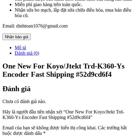
Miễn phí giao hàng trên toàn quốc.
Nhận sửa bo mạch, lắp đặt sửa chữa điều hòa, mua bán điều
hòa cũ.
Email: dinhtoan1076@gmail.com
Nhận báo giá
Mô tả
Đánh giá (0)
One New For Koyo/Jtekt Trd-K360-Ys
Encoder Fast Shipping #52d9cd6f4
Đánh giá
Chưa có đánh giá nào.
Hãy là người đầu tiên nhận xét “One New For Koyo/Jtekt Trd-
K360-Ys Encoder Fast Shipping #52d9cd6f4”
Email của bạn sẽ không được hiển thị công khai.
Các trường bắt
buộc được đánh dấu
*