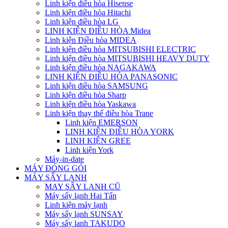
Linh kiện điều hòa Hisense
Linh kiện điều hòa Hitachi
Linh kiện điều hòa LG
LINH KIỆN ĐIỀU HÒA Midea
Linh kiện Điều hòa MIDEA
Linh kiện điều hòa MITSUBISHI ELECTRIC
Linh kiện điều hòa MITSUBISHI HEAVY DUTY
Linh kiện điều hòa NAGAKAWA
LINH KIỆN ĐIỀU HÒA PANASONIC
Linh kiện điều hòa SAMSUNG
Linh kiện điều hòa Sharp
Linh kiện điều hòa Yaskawa
Linh kiện thay thế điều hòa Trane
Linh kiện EMERSON
LINH KIỆN ĐIỀU HÒA YORK
LINH KIỆN GREE
Linh kiện York
Máy-in-date
MÁY ĐÓNG GÓI
MÁY SẤY LẠNH
MAY SÂY LANH CŨ
Máy sấy lạnh Hai Tấn
Linh kiện máy lạnh
Máy sấy lạnh SUNSAY
Máy sấy lanh TAKUDO