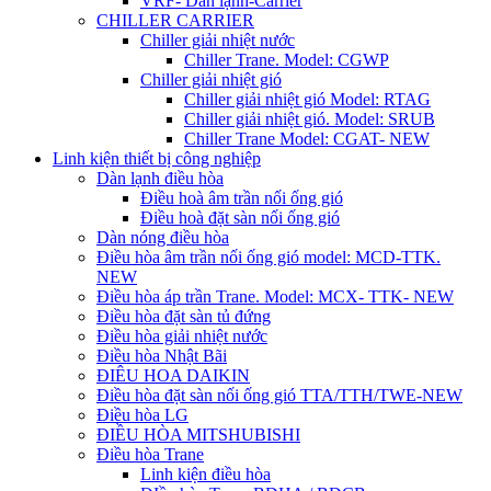
VRF- Dàn lạnh-Carrier
CHILLER CARRIER
Chiller giải nhiệt nước
Chiller Trane. Model: CGWP
Chiller giải nhiệt gió
Chiller giải nhiệt gió Model: RTAG
Chiller giải nhiệt gió. Model: SRUB
Chiller Trane Model: CGAT- NEW
Linh kiện thiết bị công nghiệp
Dàn lạnh điều hòa
Điều hoà âm trần nối ống gió
Điều hoà đặt sàn nối ống gió
Dàn nóng điều hòa
Điều hòa âm trần nối ống gió model: MCD-TTK.
NEW
Điều hòa áp trần Trane. Model: MCX- TTK- NEW
Điều hòa đặt sàn tủ đứng
Điều hòa giải nhiệt nước
Điều hòa Nhật Bãi
ĐIÊU HOA DAIKIN
Điều hòa đặt sàn nối ống gió TTA/TTH/TWE-NEW
Điều hòa LG
ĐIỀU HÒA MITSHUBISHI
Điều hòa Trane
Linh kiện điều hòa