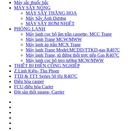
Máy sắc thuốc bắc
MÁY SẤY NÓNG
MÁY SẤY THĂNG HOA
Máy Sấy Ánh Dương
MÁY SẤY BƠM NHIỆT
PHÒNG LẠNH
Máy lạnh cục bộ âm trần cassette- MCC Trane
Máy lạnh Trane MCW/MWW
Máy lạnh áp trần MCX Trane
Máy lạnh Trane Model:MCDD/TTKD-gas R407C
Máy lạnh Trane, tủ đứng thổi trực tiếp Gas R407C
Máy lạnh cục bộ treo tường MCW/MWW
THIẾT BỊ ĐIỆN CÔNG NGHIỆP
Z.Linh Kiện- Thu Phạm
TTD & TTT Series 50 Hz R407C
Điều hòa casper
FCU-điều hòa Carier
Đặt sàn thổi ngang- Carrier