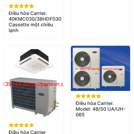
Điều hòa Carrier.
out of 5
40KMC030/38HDF030
Cassette một chiều
lạnh
Điều hòa Carrier.
out of 5
Model: 48/50 UA/UH-
065
Điều hòa Carrier
out of 5