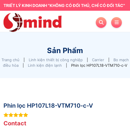
TRIẾT LÝ KINH DOANH "KHÔNG CÓ ĐỐI THỦ, CHỈ CÓ ĐỐI TÁC"
Sản Phẩm
Trang chủ
|
Linh kiện thiết bị công nghiệp
|
Carrier
|
Bo mạch
điều hòa
|
Linh kiện điện lạnh
|
Phin lọc HP107L18-VTM710-c-V
Phin lọc HP107L18-VTM710-c-V
7
out of 5
Contact