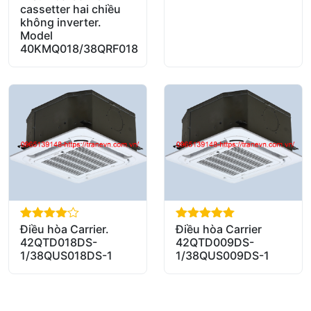
cassetter hai chiều
không inverter.
Model
40KMQ018/38QRF018
Điều hòa Carrier.
Điều hòa Carrier
out of 5
out of 5
42QTD018DS-
42QTD009DS-
1/38QUS018DS-1
1/38QUS009DS-1