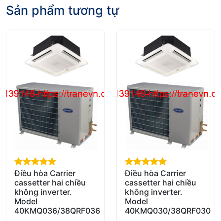
Sản phẩm tương tự
Điều hòa Carrier
Điều hòa Carrier
out of 5
out of 5
cassetter hai chiều
cassetter hai chiều
không inverter.
không inverter.
Model
Model
40KMQ036/38QRF036
40KMQ030/38QRF030