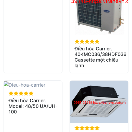
Điều hòa Carrier.
out of 5
40KMC036/38HDF036
Cassette một chiều
lạnh
Điều hòa Carrier.
out of 5
Model: 48/50 UA/UH-
100