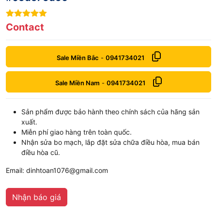
8
out of 5
Contact
Sale Miền Bắc
-
0941734021
Sale Miền Nam
-
0941734021
Sản phẩm được bảo hành theo chính sách của hãng sản
xuất.
Miễn phí giao hàng trên toàn quốc.
Nhận sửa bo mạch, lắp đặt sửa chữa điều hòa, mua bán
điều hòa cũ.
Email: dinhtoan1076@gmail.com
Nhận báo giá