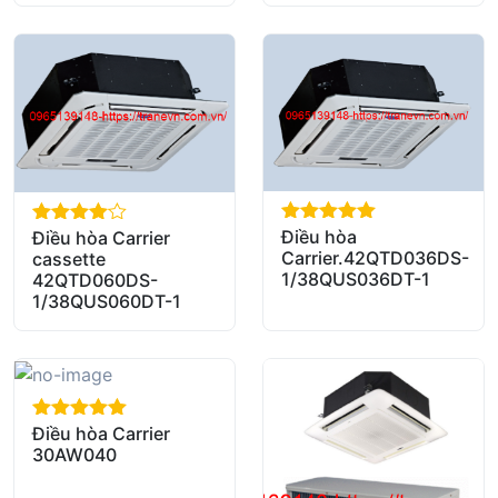
Điều hòa
out of 5
Điều hòa Carrier
out of 5
Carrier.42QTD036DS-
cassette
1/38QUS036DT-1
42QTD060DS-
1/38QUS060DT-1
Điều hòa Carrier
out of 5
30AW040