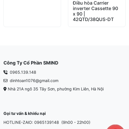
Điều hòa Carrier
out of 5
inverter Cassette 90
x 90 |
42QTD/38QUS-DT
Công Ty Cổ Phần SMIND
0965.139.148
dinhtoan1076@gmail.com
Nhà 21A ngõ 35 Tây Sơn, phường Kim Liên, Hà Nội
Gọi tư vấn & khiếu nại
HOTLINE-ZAlO: 0965139148 (9h00 - 22h00)