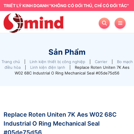
TRIẾT LÝ KINH DOANH "KHÔNG CÓ ĐỐI THỦ, CHỈ CÓ ĐỐI TÁC"
Sản Phẩm
Trang chủ
|
Linh kiện thiết bị công nghiệp
|
Carrier
|
Bo mạch
điều hòa
|
Linh kiện điện lạnh
|
Replace Roten Uniten 7K Aes
W02 68C Industrial O Ring Mechanical Seal #05de75d56
Replace Roten Uniten 7K Aes W02 68C
Industrial O Ring Mechanical Seal
#05de75d56