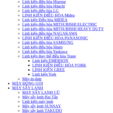
Linh kiện điều hòa Hisense
Linh kiện điều hòa Hitachi
Linh kiện điều hòa LG
LINH KIỆN ĐIỀU HÒA Midea
Linh kiện Điều hòa MIDEA
Linh kiện điều hòa MITSUBISHI ELECTRIC
Linh kiện điều hòa MITSUBISHI HEAVY DUTY
Linh kiện điều hòa NAGAKAWA
LINH KIỆN ĐIỀU HÒA PANASONIC
Linh kiện điều hòa SAMSUNG
Linh kiện điều hòa Sharp
Linh kiện điều hòa Yaskawa
Linh kiện thay thế điều hòa Trane
Linh kiện EMERSON
LINH KIỆN ĐIỀU HÒA YORK
LINH KIỆN GREE
Linh kiện York
Máy-in-date
MÁY ĐÓNG GÓI
MÁY SẤY LẠNH
MAY SÂY LANH CŨ
Máy sấy lạnh Hai Tấn
Linh kiện máy lạnh
Máy sấy lạnh SUNSAY
Máy sấy lanh TAKUDO