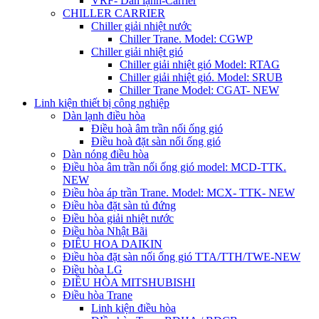
VRF- Dàn lạnh-Carrier
CHILLER CARRIER
Chiller giải nhiệt nước
Chiller Trane. Model: CGWP
Chiller giải nhiệt gió
Chiller giải nhiệt gió Model: RTAG
Chiller giải nhiệt gió. Model: SRUB
Chiller Trane Model: CGAT- NEW
Linh kiện thiết bị công nghiệp
Dàn lạnh điều hòa
Điều hoà âm trần nối ống gió
Điều hoà đặt sàn nối ống gió
Dàn nóng điều hòa
Điều hòa âm trần nối ống gió model: MCD-TTK.
NEW
Điều hòa áp trần Trane. Model: MCX- TTK- NEW
Điều hòa đặt sàn tủ đứng
Điều hòa giải nhiệt nước
Điều hòa Nhật Bãi
ĐIÊU HOA DAIKIN
Điều hòa đặt sàn nối ống gió TTA/TTH/TWE-NEW
Điều hòa LG
ĐIỀU HÒA MITSHUBISHI
Điều hòa Trane
Linh kiện điều hòa