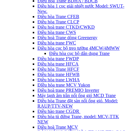
ĐIều hòa Trane BDHA / BDCB
Điều hòa 1 cục giải nhiệt nước Model: SWUT-
New.
Điều hòa Trane CFEB
Điều hòa Trane CLCP
Điều hoà trane CTKD/CWKD
Điều hòa trane CWS
Điều hoà Trane dòng Greenergy
Điều hòa trane FWC
Điều hòa cục bộ treo tường 4MCW/4MWW
Điều hòa cục bộ dân dụng Trane
Điều hòa trane FWDP
Điều hòa trane HFCA
Điều hòa Trane HFCF
Điều hòa trane HFWB
Điều hòa trane LWHA
ĐIều hòa trane MCV Yukon
Điều hoà trane PREMIO Inverter
Máy lạnh âm trần nối ống gió MCD Trane
Điều hòa Trane đặt sàn nối ống gió. Model:
RAUP/TTV-NEW
Điều hào trane CGDR
Điều hòa tủ đứng Trane, model: MCV-TTK
NEW
Điều hoà Trane MCV