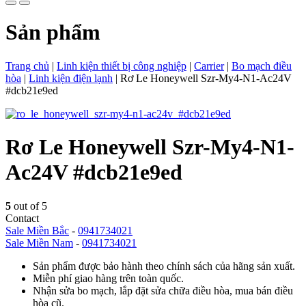
Sản phẩm
Trang chủ
|
Linh kiện thiết bị công nghiệp
|
Carrier
|
Bo mạch điều
hòa
|
Linh kiện điện lạnh
|
Rơ Le Honeywell Szr-My4-N1-Ac24V
#dcb21e9ed
Rơ Le Honeywell Szr-My4-N1-
Ac24V #dcb21e9ed
5
out of 5
Contact
Sale Miền Bắc
-
0941734021
Sale Miền Nam
-
0941734021
Sản phẩm được bảo hành theo chính sách của hãng sản xuất.
Miễn phí giao hàng trên toàn quốc.
Nhận sửa bo mạch, lắp đặt sửa chữa điều hòa, mua bán điều
hòa cũ.