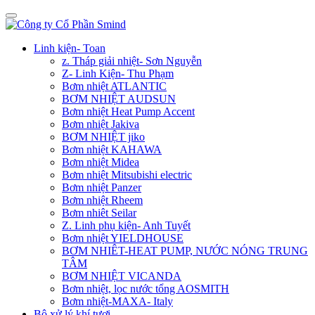
Linh kiện- Toan
z. Tháp giải nhiệt- Sơn Nguyễn
Z- Linh Kiện- Thu Phạm
Bơm nhiệt ATLANTIC
BƠM NHIỆT AUDSUN
Bơm nhiệt Heat Pump Accent
Bơm nhiệt Jakiva
BƠM NHIỆT jiko
Bơm nhiệt KAHAWA
Bơm nhiệt Midea
Bơm nhiệt Mitsubishi electric
Bơm nhiệt Panzer
Bơm nhiệt Rheem
Bơm nhiêt Seilar
Z. Linh phụ kiện- Anh Tuyết
Bơm nhiệt YIELDHOUSE
BƠM NHIÊT-HEAT PUMP, NƯỚC NÓNG TRUNG
TÂM
BƠM NHIỆT VICANDA
Bơm nhiệt, lọc nước tổng AOSMITH
Bơm nhiệt-MAXA- Italy
Bộ xử lý khí tươi