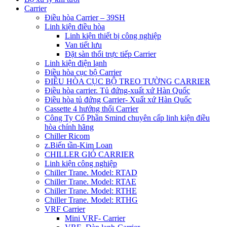
Carrier
Điều hòa Carrier – 39SH
Linh kiện điều hòa
Linh kiện thiết bị công nghiệp
Van tiết lưu
Đặt sàn thổi trực tiếp Carrier
Linh kiện điện lạnh
Điều hòa cục bộ Carrier
ĐIỀU HÒA CỤC BỘ TREO TƯỜNG CARRIER
Điều hòa carrier. Tủ đứng-xuất xứ Hàn Quốc
Điều hòa tủ đứng Carrier- Xuất xứ Hàn Quốc
Cassette 4 hướng thổi Carrier
Công Ty Cổ Phần Smind chuyên cấp linh kiện điều
hòa chính hãng
Chiller Ricom
z.Biến tần-Kim Loan
CHILLER GIÓ CARRIER
Linh kiện công nghiệp
Chiller Trane. Model: RTAD
Chiller Trane. Model: RTAE
Chiller Trane. Model: RTHE
Chiller Trane. Model: RTHG
VRF Carrier
Mini VRF- Carrier