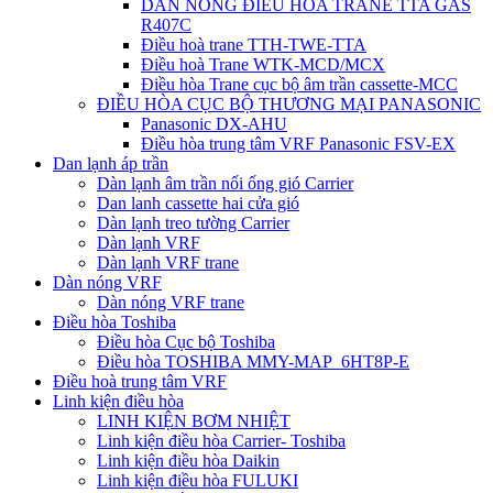
DÀN NÓNG ĐIỀU HÒA TRANE TTA GAS
R407C
Điều hoà trane TTH-TWE-TTA
Điều hoà Trane WTK-MCD/MCX
Điều hòa Trane cục bộ âm trần cassette-MCC
ĐIỀU HÒA CỤC BỘ THƯƠNG MẠI PANASONIC
Panasonic DX-AHU
Điều hòa trung tâm VRF Panasonic FSV-EX
Dan lạnh áp trần
Dàn lạnh âm trần nối ống gió Carrier
Dan lanh cassette hai cửa gió
Dàn lạnh treo tường Carrier
Dàn lạnh VRF
Dàn lạnh VRF trane
Dàn nóng VRF
Dàn nóng VRF trane
Điều hòa Toshiba
Điều hòa Cục bộ Toshiba
Điều hòa TOSHIBA MMY-MAP_6HT8P-E
Điều hoà trung tâm VRF
Linh kiện điều hòa
LINH KIỆN BƠM NHIỆT
Linh kiện điều hòa Carrier- Toshiba
Linh kiện điều hòa Daikin
Linh kiện điều hòa FULUKI