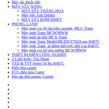
Máy sắc thuốc bắc
MÁY SẤY NÓNG
MÁY SẤY THĂNG HOA
Máy Sấy Ánh Dương
MÁY SẤY BƠM NHIỆT
PHÒNG LẠNH
Máy lạnh cục bộ âm trần cassette- MCC Trane
Máy lạnh Trane MCW/MWW
Máy lạnh áp trần MCX Trane
Máy lạnh Trane Model:MCDD/TTKD-gas R407C
Máy lạnh Trane, tủ đứng thổi trực tiếp Gas R407C
Máy lạnh cục bộ treo tường MCW/MWW
THIẾT BỊ ĐIỆN CÔNG NGHIỆP
Z.Linh Kiện- Thu Phạm
TTD & TTT Series 50 Hz R407C
Điều hòa casper
FCU-điều hòa Carier
Đặt sàn thổi ngang- Carrier