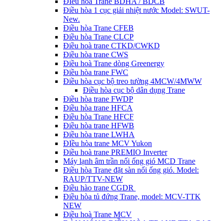
ĐIều hòa Trane BDHA / BDCB
Điều hòa 1 cục giải nhiệt nước Model: SWUT-
New.
Điều hòa Trane CFEB
Điều hòa Trane CLCP
Điều hoà trane CTKD/CWKD
Điều hòa trane CWS
Điều hoà Trane dòng Greenergy
Điều hòa trane FWC
Điều hòa cục bộ treo tường 4MCW/4MWW
Điều hòa cục bộ dân dụng Trane
Điều hòa trane FWDP
Điều hòa trane HFCA
Điều hòa Trane HFCF
Điều hòa trane HFWB
Điều hòa trane LWHA
ĐIều hòa trane MCV Yukon
Điều hoà trane PREMIO Inverter
Máy lạnh âm trần nối ống gió MCD Trane
Điều hòa Trane đặt sàn nối ống gió. Model:
RAUP/TTV-NEW
Điều hào trane CGDR
Điều hòa tủ đứng Trane, model: MCV-TTK
NEW
Điều hoà Trane MCV