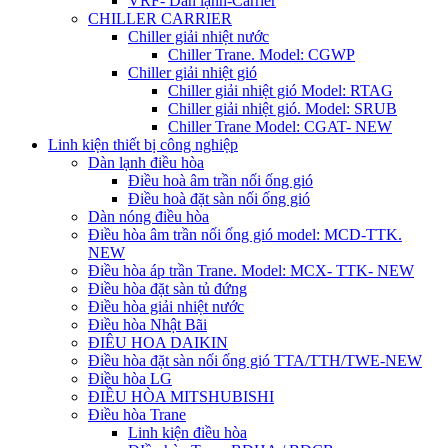
VRF- Dàn lạnh-Carrier
CHILLER CARRIER
Chiller giải nhiệt nước
Chiller Trane. Model: CGWP
Chiller giải nhiệt gió
Chiller giải nhiệt gió Model: RTAG
Chiller giải nhiệt gió. Model: SRUB
Chiller Trane Model: CGAT- NEW
Linh kiện thiết bị công nghiệp
Dàn lạnh điều hòa
Điều hoà âm trần nối ống gió
Điều hoà đặt sàn nối ống gió
Dàn nóng điều hòa
Điều hòa âm trần nối ống gió model: MCD-TTK.
NEW
Điều hòa áp trần Trane. Model: MCX- TTK- NEW
Điều hòa đặt sàn tủ đứng
Điều hòa giải nhiệt nước
Điều hòa Nhật Bãi
ĐIÊU HOA DAIKIN
Điều hòa đặt sàn nối ống gió TTA/TTH/TWE-NEW
Điều hòa LG
ĐIỀU HÒA MITSHUBISHI
Điều hòa Trane
Linh kiện điều hòa