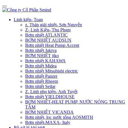
Linh kiện- Toan
z. Tháp giải nhiệt- Sơn Nguyễn
Z- Linh Kiện- Thu Phạm
Bơm nhiệt ATLANTIC
BƠM NHIỆT AUDSUN
Bơm nhiệt Heat Pump Accent
Bơm nhiệt Jakiva
BƠM NHIỆT jiko
Bơm nhiệt KAHAWA
Bơm nhiệt Midea
Bơm nhiệt Mitsubishi electric
Bơm nhiệt Panzer
Bơm nhiệt Rheem
Bơm nhiêt Seilar
Z. Linh phụ kiện- Anh Tuyết
Bơm nhiệt YIELDHOUSE
BƠM NHIÊT-HEAT PUMP, NƯỚC NÓNG TRUNG
TÂM
BƠM NHIỆT VICANDA
Bơm nhiệt, lọc nước tổng AOSMITH
Bơm nhiệt-MAXA- Italy
Bộ xử lý khí tươi