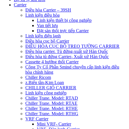
Carrier
Điều hòa Carrier – 39SH
Linh kiện điều hòa
Linh kiện thiết bị công nghiệp
Van tiết lưu
Đặt sàn thổi trực tiếp Carrier
Linh kiện điện lạnh
Điều hòa cục bộ Carrier
ĐIỀU HÒA CỤC BỘ TREO TƯỜNG CARRIER
Điều hòa carrier. Tủ đứng-xuất xứ Hàn Quốc
Điều hòa tủ đứng Carrier- Xuất xứ Hàn Quốc
Cassette 4 hướng thổi Carrier
Công Ty Cổ Phần Smind chuyên cấp linh kiện điều
hòa chính hãng
Chiller Ricom
z.Biến tần-Kim Loan
CHILLER GIÓ CARRIER
Linh kiện công nghiệp
Chiller Trane. Model: RTAD
Chiller Trane. Model: RTAE
Chiller Trane. Model: RTHE
Chiller Trane. Model: RTHG
VRF Carrier
Mini VRF- Carrier