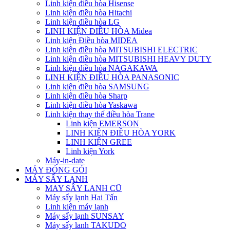
Linh kiện điều hòa Hisense
Linh kiện điều hòa Hitachi
Linh kiện điều hòa LG
LINH KIỆN ĐIỀU HÒA Midea
Linh kiện Điều hòa MIDEA
Linh kiện điều hòa MITSUBISHI ELECTRIC
Linh kiện điều hòa MITSUBISHI HEAVY DUTY
Linh kiện điều hòa NAGAKAWA
LINH KIỆN ĐIỀU HÒA PANASONIC
Linh kiện điều hòa SAMSUNG
Linh kiện điều hòa Sharp
Linh kiện điều hòa Yaskawa
Linh kiện thay thế điều hòa Trane
Linh kiện EMERSON
LINH KIỆN ĐIỀU HÒA YORK
LINH KIỆN GREE
Linh kiện York
Máy-in-date
MÁY ĐÓNG GÓI
MÁY SẤY LẠNH
MAY SÂY LANH CŨ
Máy sấy lạnh Hai Tấn
Linh kiện máy lạnh
Máy sấy lạnh SUNSAY
Máy sấy lanh TAKUDO