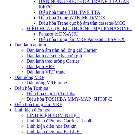
DÀN NÓNG ĐIỀU HÒA TRANE TTA GAS
R407C
Điều hoà trane TTH-TWE-TTA
Điều hoà Trane WTK-MCD/MCX
Điều hòa Trane cục bộ âm trần cassette-MCC
ĐIỀU HÒA CỤC BỘ THƯƠNG MẠI PANASONIC
Panasonic DX-AHU
Điều hòa trung tâm VRF Panasonic FSV-EX
Dan lạnh áp trần
Dàn lạnh âm trần nối ống gió Carrier
Dan lanh cassette hai cửa gió
Dàn lạnh treo tường Carrier
Dàn lạnh VRF
Dàn lạnh VRF trane
Dàn nóng VRF
Dàn nóng VRF trane
Điều hòa Toshiba
Điều hòa Cục bộ Toshiba
Điều hòa TOSHIBA MMY-MAP_6HT8P-E
Điều hoà trung tâm VRF
Linh kiện điều hòa
LINH KIỆN BƠM NHIỆT
Linh kiện điều hòa Carrier- Toshiba
Linh kiện điều hòa Daikin
Linh kiện điều hòa FULUKI