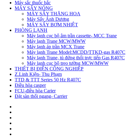
Máy sắc thuốc bắc
MÁY SẤY NÓNG
MÁY SẤY THĂNG HOA
Máy Sấy Ánh Dương
MÁY SẤY BƠM NHIỆT
PHÒNG LẠNH
Máy lạnh cục bộ âm trần cassette- MCC Trane
Máy lạnh Trane MCW/MWW
Máy lạnh áp trần MCX Trane
Máy lạnh Trane Model:MCDD/TTKD-gas R407C
Máy lạnh Trane, tủ đứng thổi trực tiếp Gas R407C
Máy lạnh cục bộ treo tường MCW/MWW
THIẾT BỊ ĐIỆN CÔNG NGHIỆP
Z.Linh Kiện- Thu Phạm
TTD & TTT Series 50 Hz R407C
Điều hòa casper
FCU-điều hòa Carier
Đặt sàn thổi ngang- Carrier