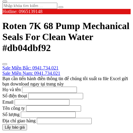
Hotline: 0965139148
Roten 7K 68 Pump Mechanical
Seals For Clean Water
#db04dbf92
Sale Miền Bắc: 0941.734.021
Sale Miền Nam: 0941.734.021
Bạn cần tiến hành điền thông tin để chúng tôi xuất ra file Excel gửi
bạn download ngay tại trang này
Họ và tên
Số điện thoại
Email
Tên công ty
Số lượng
Địa chỉ giao hàng