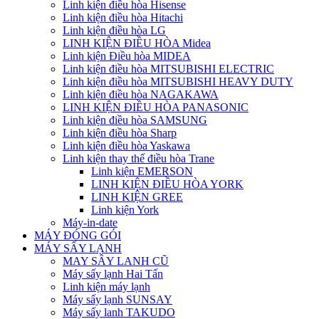
Linh kiện điều hòa Hisense
Linh kiện điều hòa Hitachi
Linh kiện điều hòa LG
LINH KIỆN ĐIỀU HÒA Midea
Linh kiện Điều hòa MIDEA
Linh kiện điều hòa MITSUBISHI ELECTRIC
Linh kiện điều hòa MITSUBISHI HEAVY DUTY
Linh kiện điều hòa NAGAKAWA
LINH KIỆN ĐIỀU HÒA PANASONIC
Linh kiện điều hòa SAMSUNG
Linh kiện điều hòa Sharp
Linh kiện điều hòa Yaskawa
Linh kiện thay thế điều hòa Trane
Linh kiện EMERSON
LINH KIỆN ĐIỀU HÒA YORK
LINH KIỆN GREE
Linh kiện York
Máy-in-date
MÁY ĐÓNG GÓI
MÁY SẤY LẠNH
MAY SÂY LANH CŨ
Máy sấy lạnh Hai Tấn
Linh kiện máy lạnh
Máy sấy lạnh SUNSAY
Máy sấy lanh TAKUDO