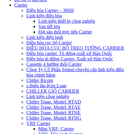
Carrier
Điều hòa Carrier – 39SH
Linh kiện điều hòa
Linh kiện thiết bị công nghiệp
Van tiết lưu
Đặt sàn thổi trực tiếp Carrier
Linh kiện điện lạnh
Điều hòa cục bộ Carrier
ĐIỀU HÒA CỤC BỘ TREO TƯỜNG CARRIER
Điều hòa carrier. Tủ đứng-xuất xứ Hàn Quốc
Điều hòa tủ đứng Carrier- Xuất xứ Hàn Quốc
Cassette 4 hướng thổi Carrier
Công Ty Cổ Phần Smind chuyên cấp linh kiện điều
hòa chính hãng
Chiller Ricom
z.Biến tần-Kim Loan
CHILLER GIÓ CARRIER
Linh kiện công nghiệp
Chiller Trane. Model: RTAD
Chiller Trane. Model: RTAE
Chiller Trane. Model: RTHE
Chiller Trane. Model: RTHG
VRF Carrier
Mini VRF- Carrier