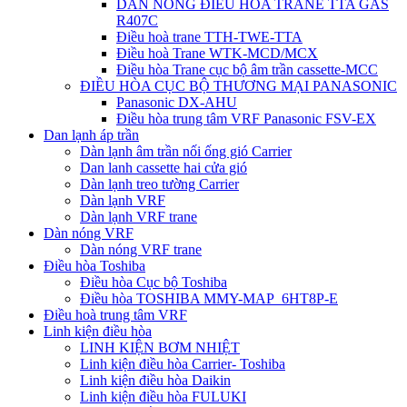
DÀN NÓNG ĐIỀU HÒA TRANE TTA GAS
R407C
Điều hoà trane TTH-TWE-TTA
Điều hoà Trane WTK-MCD/MCX
Điều hòa Trane cục bộ âm trần cassette-MCC
ĐIỀU HÒA CỤC BỘ THƯƠNG MẠI PANASONIC
Panasonic DX-AHU
Điều hòa trung tâm VRF Panasonic FSV-EX
Dan lạnh áp trần
Dàn lạnh âm trần nối ống gió Carrier
Dan lanh cassette hai cửa gió
Dàn lạnh treo tường Carrier
Dàn lạnh VRF
Dàn lạnh VRF trane
Dàn nóng VRF
Dàn nóng VRF trane
Điều hòa Toshiba
Điều hòa Cục bộ Toshiba
Điều hòa TOSHIBA MMY-MAP_6HT8P-E
Điều hoà trung tâm VRF
Linh kiện điều hòa
LINH KIỆN BƠM NHIỆT
Linh kiện điều hòa Carrier- Toshiba
Linh kiện điều hòa Daikin
Linh kiện điều hòa FULUKI