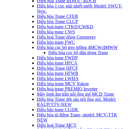
ĐIều hòa Trane BDHA / BDCB
Điều hòa 1 cục giải nhiệt nước Model: SWUT-
New.
Điều hòa Trane CFEB
Điều hòa Trane CLCP
Điều hoà trane CTKD/CWKD
Điều hòa trane CWS
Điều hoà Trane dòng Greenergy
Điều hòa trane FWC
Điều hòa cục bộ treo tường 4MCW/4MWW
Điều hòa cục bộ dân dụng Trane
Điều hòa trane FWDP
Điều hòa trane HFCA
Điều hòa Trane HFCF
Điều hòa trane HFWB
Điều hòa trane LWHA
ĐIều hòa trane MCV Yukon
Điều hoà trane PREMIO Inverter
Máy lạnh âm trần nối ống gió MCD Trane
Điều hòa Trane đặt sàn nối ống gió. Model:
RAUP/TTV-NEW
Điều hào trane CGDR
Điều hòa tủ đứng Trane, model: MCV-TTK
NEW
Điều hoà Trane MCV