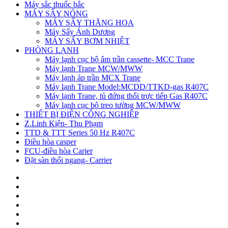
Máy sắc thuốc bắc
MÁY SẤY NÓNG
MÁY SẤY THĂNG HOA
Máy Sấy Ánh Dương
MÁY SẤY BƠM NHIỆT
PHÒNG LẠNH
Máy lạnh cục bộ âm trần cassette- MCC Trane
Máy lạnh Trane MCW/MWW
Máy lạnh áp trần MCX Trane
Máy lạnh Trane Model:MCDD/TTKD-gas R407C
Máy lạnh Trane, tủ đứng thổi trực tiếp Gas R407C
Máy lạnh cục bộ treo tường MCW/MWW
THIẾT BỊ ĐIỆN CÔNG NGHIỆP
Z.Linh Kiện- Thu Phạm
TTD & TTT Series 50 Hz R407C
Điều hòa casper
FCU-điều hòa Carier
Đặt sàn thổi ngang- Carrier