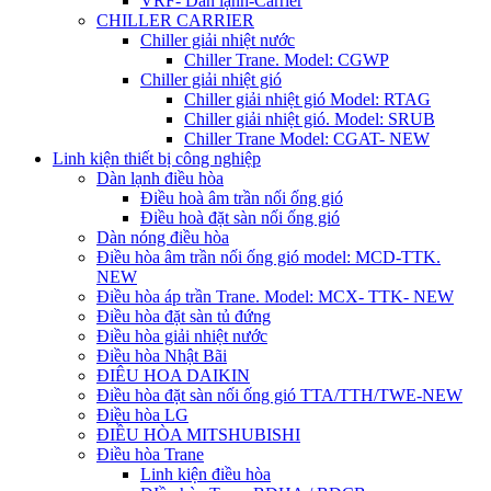
VRF- Dàn lạnh-Carrier
CHILLER CARRIER
Chiller giải nhiệt nước
Chiller Trane. Model: CGWP
Chiller giải nhiệt gió
Chiller giải nhiệt gió Model: RTAG
Chiller giải nhiệt gió. Model: SRUB
Chiller Trane Model: CGAT- NEW
Linh kiện thiết bị công nghiệp
Dàn lạnh điều hòa
Điều hoà âm trần nối ống gió
Điều hoà đặt sàn nối ống gió
Dàn nóng điều hòa
Điều hòa âm trần nối ống gió model: MCD-TTK.
NEW
Điều hòa áp trần Trane. Model: MCX- TTK- NEW
Điều hòa đặt sàn tủ đứng
Điều hòa giải nhiệt nước
Điều hòa Nhật Bãi
ĐIÊU HOA DAIKIN
Điều hòa đặt sàn nối ống gió TTA/TTH/TWE-NEW
Điều hòa LG
ĐIỀU HÒA MITSHUBISHI
Điều hòa Trane
Linh kiện điều hòa