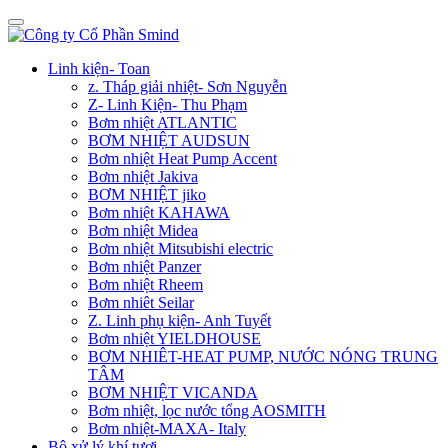
Linh kiện- Toan
z. Tháp giải nhiệt- Sơn Nguyễn
Z- Linh Kiện- Thu Phạm
Bơm nhiệt ATLANTIC
BƠM NHIỆT AUDSUN
Bơm nhiệt Heat Pump Accent
Bơm nhiệt Jakiva
BƠM NHIỆT jiko
Bơm nhiệt KAHAWA
Bơm nhiệt Midea
Bơm nhiệt Mitsubishi electric
Bơm nhiệt Panzer
Bơm nhiệt Rheem
Bơm nhiêt Seilar
Z. Linh phụ kiện- Anh Tuyết
Bơm nhiệt YIELDHOUSE
BƠM NHIÊT-HEAT PUMP, NƯỚC NÓNG TRUNG
TÂM
BƠM NHIỆT VICANDA
Bơm nhiệt, lọc nước tổng AOSMITH
Bơm nhiệt-MAXA- Italy
Bộ xử lý khí tươi