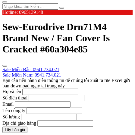
Hotline: 0965139148
Sew-Eurodrive Drn71M4
Brand New / Fan Cover Is
Cracked #60a304e85
Sale Miền Bắc: 0941.734.021
Sale Miền Nam: 0941.734.021
Bạn cần tiến hành điền thông tin để chúng tôi xuất ra file Excel gửi
bạn download ngay tại trang này
Họ và tên
Số điện thoại
Email
Tên công ty
Số lượng
Địa chỉ giao hàng