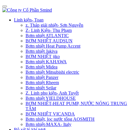
Linh kiện- Toan
z. Tháp giải nhiệt- Sơn Nguyễn
Z- Linh Kiện- Thu Phạm
Bơm nhiệt ATLANTIC
BƠM NHIỆT AUDSUN
Bơm nhiệt Heat Pump Accent
Bơm nhiệt Jakiva
BƠM NHIỆT jiko
Bơm nhiệt KAHAWA
Bơm nhiệt Midea
Bơm nhiệt Mitsubishi electric
Bơm nhiệt Panzer
Bơm nhiệt Rheem
Bơm nhiêt Seilar
Z. Linh phụ kiện- Anh Tuyết
Bơm nhiệt YIELDHOUSE
BƠM NHIÊT-HEAT PUMP, NƯỚC NÓNG TRUNG
TÂM
BƠM NHIỆT VICANDA
Bơm nhiệt, lọc nước tổng AOSMITH
Bơm nhiệt-MAXA- Italy
Bộ xử lý khí tươi