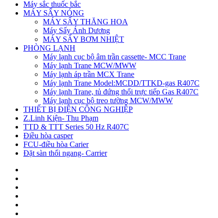
Máy sắc thuốc bắc
MÁY SẤY NÓNG
MÁY SẤY THĂNG HOA
Máy Sấy Ánh Dương
MÁY SẤY BƠM NHIỆT
PHÒNG LẠNH
Máy lạnh cục bộ âm trần cassette- MCC Trane
Máy lạnh Trane MCW/MWW
Máy lạnh áp trần MCX Trane
Máy lạnh Trane Model:MCDD/TTKD-gas R407C
Máy lạnh Trane, tủ đứng thổi trực tiếp Gas R407C
Máy lạnh cục bộ treo tường MCW/MWW
THIẾT BỊ ĐIỆN CÔNG NGHIỆP
Z.Linh Kiện- Thu Phạm
TTD & TTT Series 50 Hz R407C
Điều hòa casper
FCU-điều hòa Carier
Đặt sàn thổi ngang- Carrier