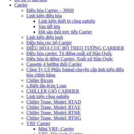
Carrier
Điều hòa Carrier – 39SH
Linh kiện điều hòa
Linh kiện thiết bị công nghiệp
Van tiết lưu
Đặt sàn thổi trực tiếp Carrier
Linh kiện điện lạnh
Điều hòa cục bộ Carrier
ĐIỀU HÒA CỤC BỘ TREO TƯỜNG CARRIER
Điều hòa carrier. Tủ đứng-xuất xứ Hàn Quốc
Điều hòa tủ đứng Carrier- Xuất xứ Hàn Quốc
Cassette 4 hướng thổi Carrier
Công Ty Cổ Phần Smind chuyên cấp linh kiện điều
hòa chính hãng
Chiller Ricom
z.Biến tần-Kim Loan
CHILLER GIÓ CARRIER
Linh kiện công nghiệp
Chiller Trane. Model: RTAD
Chiller Trane. Model: RTAE
Chiller Trane. Model: RTHE
Chiller Trane. Model: RTHG
VRF Carrier
Mini VRF- Carrier