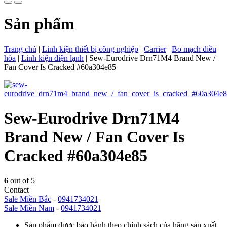
Sản phẩm
Trang chủ
|
Linh kiện thiết bị công nghiệp
|
Carrier
|
Bo mạch điều
hòa
|
Linh kiện điện lạnh
|
Sew-Eurodrive Drn71M4 Brand New /
Fan Cover Is Cracked #60a304e85
Sew-Eurodrive Drn71M4
Brand New / Fan Cover Is
Cracked #60a304e85
6
out of 5
Contact
Sale Miền Bắc
-
0941734021
Sale Miền Nam
-
0941734021
Sản phẩm được bảo hành theo chính sách của hãng sản xuất.