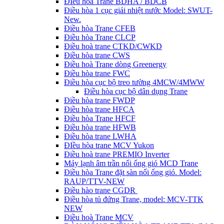
ĐIều hòa Trane BDHA / BDCB
Điều hòa 1 cục giải nhiệt nước Model: SWUT-
New.
Điều hòa Trane CFEB
Điều hòa Trane CLCP
Điều hoà trane CTKD/CWKD
Điều hòa trane CWS
Điều hoà Trane dòng Greenergy
Điều hòa trane FWC
Điều hòa cục bộ treo tường 4MCW/4MWW
Điều hòa cục bộ dân dụng Trane
Điều hòa trane FWDP
Điều hòa trane HFCA
Điều hòa Trane HFCF
Điều hòa trane HFWB
Điều hòa trane LWHA
ĐIều hòa trane MCV Yukon
Điều hoà trane PREMIO Inverter
Máy lạnh âm trần nối ống gió MCD Trane
Điều hòa Trane đặt sàn nối ống gió. Model:
RAUP/TTV-NEW
Điều hào trane CGDR
Điều hòa tủ đứng Trane, model: MCV-TTK
NEW
Điều hoà Trane MCV