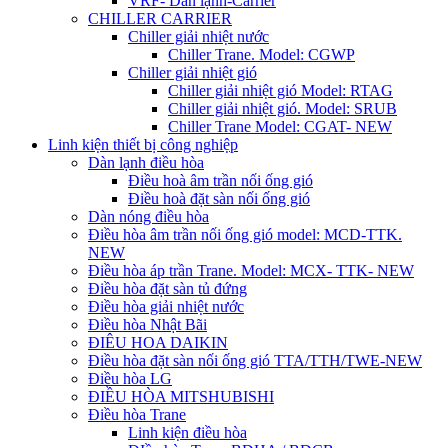
VRF- Dàn lạnh-Carrier
CHILLER CARRIER
Chiller giải nhiệt nước
Chiller Trane. Model: CGWP
Chiller giải nhiệt gió
Chiller giải nhiệt gió Model: RTAG
Chiller giải nhiệt gió. Model: SRUB
Chiller Trane Model: CGAT- NEW
Linh kiện thiết bị công nghiệp
Dàn lạnh điều hòa
Điều hoà âm trần nối ống gió
Điều hoà đặt sàn nối ống gió
Dàn nóng điều hòa
Điều hòa âm trần nối ống gió model: MCD-TTK.
NEW
Điều hòa áp trần Trane. Model: MCX- TTK- NEW
Điều hòa đặt sàn tủ đứng
Điều hòa giải nhiệt nước
Điều hòa Nhật Bãi
ĐIÊU HOA DAIKIN
Điều hòa đặt sàn nối ống gió TTA/TTH/TWE-NEW
Điều hòa LG
ĐIỀU HÒA MITSHUBISHI
Điều hòa Trane
Linh kiện điều hòa