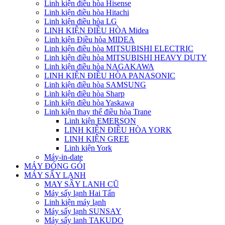
Linh kiện điều hòa Hisense
Linh kiện điều hòa Hitachi
Linh kiện điều hòa LG
LINH KIỆN ĐIỀU HÒA Midea
Linh kiện Điều hòa MIDEA
Linh kiện điều hòa MITSUBISHI ELECTRIC
Linh kiện điều hòa MITSUBISHI HEAVY DUTY
Linh kiện điều hòa NAGAKAWA
LINH KIỆN ĐIỀU HÒA PANASONIC
Linh kiện điều hòa SAMSUNG
Linh kiện điều hòa Sharp
Linh kiện điều hòa Yaskawa
Linh kiện thay thế điều hòa Trane
Linh kiện EMERSON
LINH KIỆN ĐIỀU HÒA YORK
LINH KIỆN GREE
Linh kiện York
Máy-in-date
MÁY ĐÓNG GÓI
MÁY SẤY LẠNH
MAY SÂY LANH CŨ
Máy sấy lạnh Hai Tấn
Linh kiện máy lạnh
Máy sấy lạnh SUNSAY
Máy sấy lanh TAKUDO