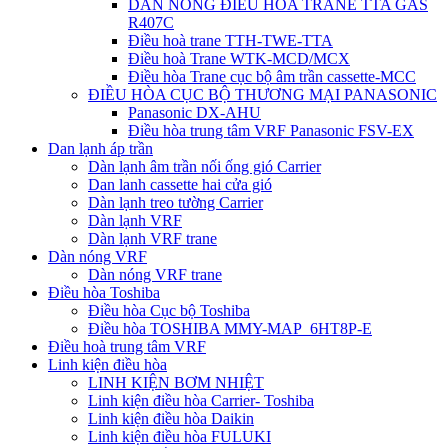
DÀN NÓNG ĐIỀU HÒA TRANE TTA GAS
R407C
Điều hoà trane TTH-TWE-TTA
Điều hoà Trane WTK-MCD/MCX
Điều hòa Trane cục bộ âm trần cassette-MCC
ĐIỀU HÒA CỤC BỘ THƯƠNG MẠI PANASONIC
Panasonic DX-AHU
Điều hòa trung tâm VRF Panasonic FSV-EX
Dan lạnh áp trần
Dàn lạnh âm trần nối ống gió Carrier
Dan lanh cassette hai cửa gió
Dàn lạnh treo tường Carrier
Dàn lạnh VRF
Dàn lạnh VRF trane
Dàn nóng VRF
Dàn nóng VRF trane
Điều hòa Toshiba
Điều hòa Cục bộ Toshiba
Điều hòa TOSHIBA MMY-MAP_6HT8P-E
Điều hoà trung tâm VRF
Linh kiện điều hòa
LINH KIỆN BƠM NHIỆT
Linh kiện điều hòa Carrier- Toshiba
Linh kiện điều hòa Daikin
Linh kiện điều hòa FULUKI