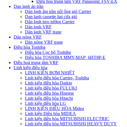
Điều hòa trung tâm VRF Panasonic FSV-EX
Dan lạnh áp trần
Dàn lạnh âm trần nối ống gió Carrier
Dan lanh cassette hai cửa gió
Dàn lạnh treo tường Carrier
Dàn lạnh VRF
Dàn lạnh VRF trane
Dàn nóng VRF
Dàn nóng VRF trane
Điều hòa Toshiba
Điều hòa Cục bộ Toshiba
Điều hòa TOSHIBA MMY-MAP_6HT8P-E
Điều hoà trung tâm VRF
Linh kiện điều hòa
LINH KIỆN BƠM NHIỆT
Linh kiện điều hòa Carrier- Toshiba
Linh kiện điều hòa Daikin
Linh kiện điều hòa FULUKI
Linh kiện điều hòa Hisense
Linh kiện điều hòa Hitachi
Linh kiện điều hòa LG
LINH KIỆN ĐIỀU HÒA Midea
Linh kiện Điều hòa MIDEA
Linh kiện điều hòa MITSUBISHI ELECTRIC
Linh kiện điều hòa MITSUBISHI HEAVY DUTY