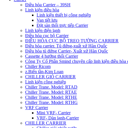
Điều hòa Carrier – 39SH
Linh kiện điều hòa
Linh kiện thiết bị công nghiệp
Van tiết lưu
Đặt sàn thổi trực tiếp Carrier
Linh kiện điện lạnh
Điều hòa cục bộ Carrier
ĐIỀU HÒA CỤC BỘ TREO TƯỜNG CARRIER
Điều hòa carrier. Tủ đứng-xuất xứ Hàn Quốc
Điều hòa tủ đứng Carrier- Xuất xứ Hàn Quốc
Cassette 4 hướng thổi Carrier
Công Ty Cổ Phần Smind chuyên cấp linh kiện điều hòa 
Chiller Ricom
z.Biến tần-Kim Loan
CHILLER GIÓ CARRIER
Linh kiện công nghiệp
Chiller Trane. Model: RTAD
Chiller Trane. Model: RTAE
Chiller Trane. Model: RTHE
Chiller Trane. Model: RTHG
VRF Carrier
Mini VRF- Carrier
VRF- Dàn lạnh-Carrier
CHILLER CARRIER