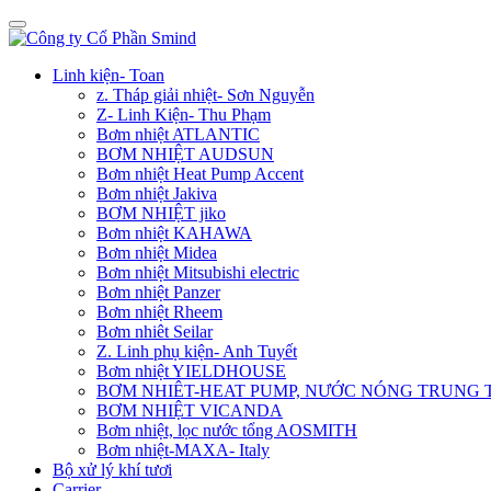
Linh kiện- Toan
z. Tháp giải nhiệt- Sơn Nguyễn
Z- Linh Kiện- Thu Phạm
Bơm nhiệt ATLANTIC
BƠM NHIỆT AUDSUN
Bơm nhiệt Heat Pump Accent
Bơm nhiệt Jakiva
BƠM NHIỆT jiko
Bơm nhiệt KAHAWA
Bơm nhiệt Midea
Bơm nhiệt Mitsubishi electric
Bơm nhiệt Panzer
Bơm nhiệt Rheem
Bơm nhiêt Seilar
Z. Linh phụ kiện- Anh Tuyết
Bơm nhiệt YIELDHOUSE
BƠM NHIÊT-HEAT PUMP, NƯỚC NÓNG TRUNG
BƠM NHIỆT VICANDA
Bơm nhiệt, lọc nước tổng AOSMITH
Bơm nhiệt-MAXA- Italy
Bộ xử lý khí tươi
Carrier