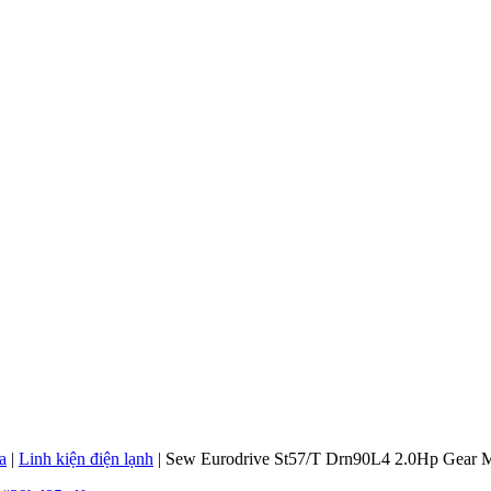
a
|
Linh kiện điện lạnh
|
Sew Eurodrive St57/T Drn90L4 2.0Hp Gear 