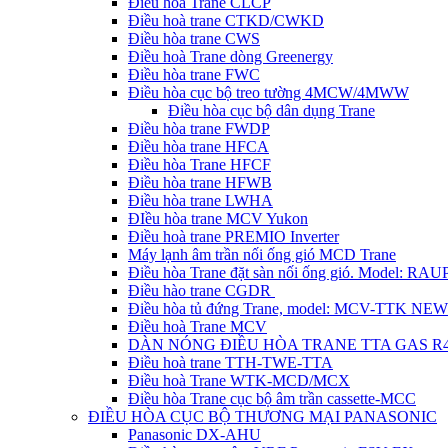
Điều hòa Trane CLCP
Điều hoà trane CTKD/CWKD
Điều hòa trane CWS
Điều hoà Trane dòng Greenergy
Điều hòa trane FWC
Điều hòa cục bộ treo tường 4MCW/4MWW
Điều hòa cục bộ dân dụng Trane
Điều hòa trane FWDP
Điều hòa trane HFCA
Điều hòa Trane HFCF
Điều hòa trane HFWB
Điều hòa trane LWHA
ĐIều hòa trane MCV Yukon
Điều hoà trane PREMIO Inverter
Máy lạnh âm trần nối ống gió MCD Trane
Điều hòa Trane đặt sàn nối ống gió. Model: R
Điều hào trane CGDR
Điều hòa tủ đứng Trane, model: MCV-TTK NEW
Điều hoà Trane MCV
DÀN NÓNG ĐIỀU HÒA TRANE TTA GAS R
Điều hoà trane TTH-TWE-TTA
Điều hoà Trane WTK-MCD/MCX
Điều hòa Trane cục bộ âm trần cassette-MCC
ĐIỀU HÒA CỤC BỘ THƯƠNG MẠI PANASONIC
Panasonic DX-AHU