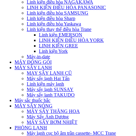
Linh kiện điều hòa NAGAKAWA
LINH KIỆN ĐIỀU HÒA PANASONIC
Linh kiện điều hòa SAMSUNG
Linh kiện điều hòa Sharp
Linh kiện điều hòa Yaskawa
Linh kiện thay thế điều hòa Trane
Linh kiện EMERSON
LINH KIỆN ĐIỀU HÒA YORK
LINH KIỆN GREE
Linh kiện York
Máy-in-date
MÁY ĐÓNG GÓI
MÁY SẤY LẠNH
MAY SÂY LANH CŨ
Máy sấy lạnh Hai Tấn
Linh kiện máy lạnh
Máy sấy lạnh SUNSAY
Máy sấy lanh TAKUDO
Máy sắc thuốc bắc
MÁY SẤY NÓNG
MÁY SẤY THĂNG HOA
Máy Sấy Ánh Dương
MÁY SẤY BƠM NHIỆT
PHÒNG LẠNH
Máy lạnh cục bộ âm trần cassette- MCC Trane