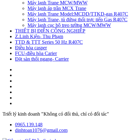
Máy lạnh Trane MCW/MWW
Máy lạnh áp trần MCX Trane
Máy lạnh Trane Model:MCDD/TTKD-gas R407C
Máy lạnh Trane, tủ đứng thổi trực tiếp Gas R407C
Máy lạnh cục bộ treo tường MCW/MWW
THIẾT BỊ ĐIỆN CÔNG NGHIỆP
Z.Linh Kiện- Thu Phạm
TTD & TTT Series 50 Hz R407C
Điều hòa casper
FCU-điều hòa Carier
Đặt sàn thổi ngang- Carrier
Triết lý kinh doanh "Không có đối thủ, chỉ có đối tác"
0965.139.148
dinhtoan1076@gmail.com