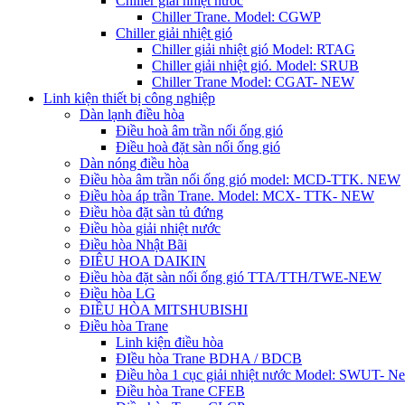
Chiller giải nhiệt nước
Chiller Trane. Model: CGWP
Chiller giải nhiệt gió
Chiller giải nhiệt gió Model: RTAG
Chiller giải nhiệt gió. Model: SRUB
Chiller Trane Model: CGAT- NEW
Linh kiện thiết bị công nghiệp
Dàn lạnh điều hòa
Điều hoà âm trần nối ống gió
Điều hoà đặt sàn nối ống gió
Dàn nóng điều hòa
Điều hòa âm trần nối ống gió model: MCD-TTK. NEW
Điều hòa áp trần Trane. Model: MCX- TTK- NEW
Điều hòa đặt sàn tủ đứng
Điều hòa giải nhiệt nước
Điều hòa Nhật Bãi
ĐIÊU HOA DAIKIN
Điều hòa đặt sàn nối ống gió TTA/TTH/TWE-NEW
Điều hòa LG
ĐIỀU HÒA MITSHUBISHI
Điều hòa Trane
Linh kiện điều hòa
ĐIều hòa Trane BDHA / BDCB
Điều hòa 1 cục giải nhiệt nước Model: SWUT- N
Điều hòa Trane CFEB