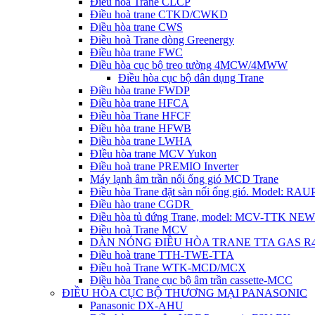
Điều hòa Trane CLCP
Điều hoà trane CTKD/CWKD
Điều hòa trane CWS
Điều hoà Trane dòng Greenergy
Điều hòa trane FWC
Điều hòa cục bộ treo tường 4MCW/4MWW
Điều hòa cục bộ dân dụng Trane
Điều hòa trane FWDP
Điều hòa trane HFCA
Điều hòa Trane HFCF
Điều hòa trane HFWB
Điều hòa trane LWHA
ĐIều hòa trane MCV Yukon
Điều hoà trane PREMIO Inverter
Máy lạnh âm trần nối ống gió MCD Trane
Điều hòa Trane đặt sàn nối ống gió. Model: R
Điều hào trane CGDR
Điều hòa tủ đứng Trane, model: MCV-TTK NEW
Điều hoà Trane MCV
DÀN NÓNG ĐIỀU HÒA TRANE TTA GAS R
Điều hoà trane TTH-TWE-TTA
Điều hoà Trane WTK-MCD/MCX
Điều hòa Trane cục bộ âm trần cassette-MCC
ĐIỀU HÒA CỤC BỘ THƯƠNG MẠI PANASONIC
Panasonic DX-AHU