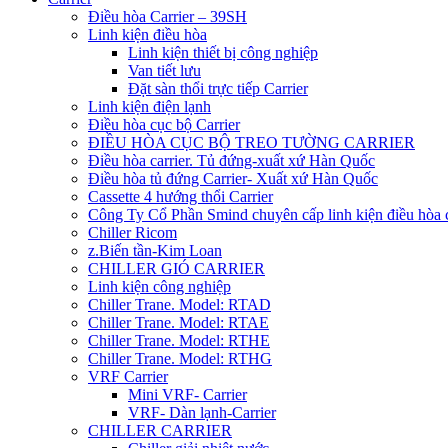
Điều hòa Carrier – 39SH
Linh kiện điều hòa
Linh kiện thiết bị công nghiệp
Van tiết lưu
Đặt sàn thổi trực tiếp Carrier
Linh kiện điện lạnh
Điều hòa cục bộ Carrier
ĐIỀU HÒA CỤC BỘ TREO TƯỜNG CARRIER
Điều hòa carrier. Tủ đứng-xuất xứ Hàn Quốc
Điều hòa tủ đứng Carrier- Xuất xứ Hàn Quốc
Cassette 4 hướng thổi Carrier
Công Ty Cổ Phần Smind chuyên cấp linh kiện điều hòa 
Chiller Ricom
z.Biến tần-Kim Loan
CHILLER GIÓ CARRIER
Linh kiện công nghiệp
Chiller Trane. Model: RTAD
Chiller Trane. Model: RTAE
Chiller Trane. Model: RTHE
Chiller Trane. Model: RTHG
VRF Carrier
Mini VRF- Carrier
VRF- Dàn lạnh-Carrier
CHILLER CARRIER