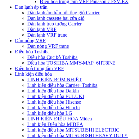
Điều hòa trung tâm VRF Panasonic FSV-EX
Dan lạnh áp trần
Dàn lạnh âm trần nối ống gió Carrier
Dan lanh cassette hai cửa gió
Dàn lạnh treo tường Carrier
Dàn lạnh VRF
Dàn lạnh VRF trane
Dàn nóng VRF
Dàn nóng VRF trane
Điều hòa Toshiba
Điều hòa Cục bộ Toshiba
Điều hòa TOSHIBA MMY-MAP_6HT8P-E
Điều hoà trung tâm VRF
Linh kiện điều hòa
LINH KIỆN BƠM NHIỆT
Linh kiện điều hòa Carrier- Toshiba
Linh kiện điều hòa Daikin
Linh kiện điều hòa FULUKI
Linh kiện điều hòa Hisense
Linh kiện điều hòa Hitachi
Linh kiện điều hòa LG
LINH KIỆN ĐIỀU HÒA Midea
Linh kiện Điều hòa MIDEA
Linh kiện điều hòa MITSUBISHI ELECTRIC
Linh kiện điều hòa MITSUBISHI HEAVY DUTY