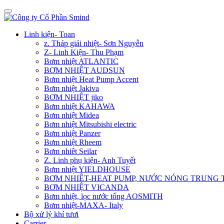
Linh kiện- Toan
z. Tháp giải nhiệt- Sơn Nguyễn
Z- Linh Kiện- Thu Phạm
Bơm nhiệt ATLANTIC
BƠM NHIỆT AUDSUN
Bơm nhiệt Heat Pump Accent
Bơm nhiệt Jakiva
BƠM NHIỆT jiko
Bơm nhiệt KAHAWA
Bơm nhiệt Midea
Bơm nhiệt Mitsubishi electric
Bơm nhiệt Panzer
Bơm nhiệt Rheem
Bơm nhiêt Seilar
Z. Linh phụ kiện- Anh Tuyết
Bơm nhiệt YIELDHOUSE
BƠM NHIÊT-HEAT PUMP, NƯỚC NÓNG TRUNG
BƠM NHIỆT VICANDA
Bơm nhiệt, lọc nước tổng AOSMITH
Bơm nhiệt-MAXA- Italy
Bộ xử lý khí tươi
Carrier