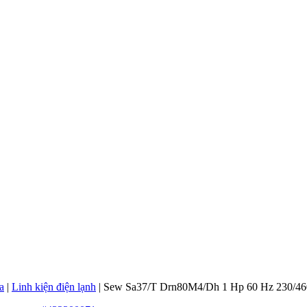
a
|
Linh kiện điện lạnh
|
Sew Sa37/T Drn80M4/Dh 1 Hp 60 Hz 230/46