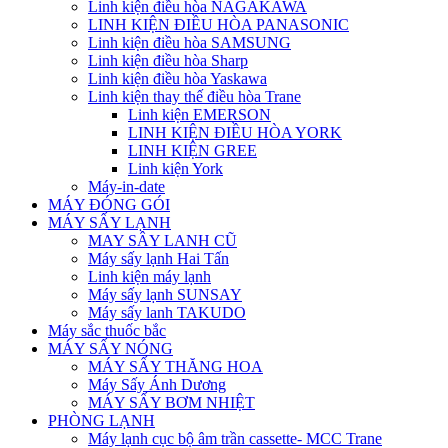
Linh kiện điều hòa NAGAKAWA
LINH KIỆN ĐIỀU HÒA PANASONIC
Linh kiện điều hòa SAMSUNG
Linh kiện điều hòa Sharp
Linh kiện điều hòa Yaskawa
Linh kiện thay thế điều hòa Trane
Linh kiện EMERSON
LINH KIỆN ĐIỀU HÒA YORK
LINH KIỆN GREE
Linh kiện York
Máy-in-date
MÁY ĐÓNG GÓI
MÁY SẤY LẠNH
MAY SÂY LANH CŨ
Máy sấy lạnh Hai Tấn
Linh kiện máy lạnh
Máy sấy lạnh SUNSAY
Máy sấy lanh TAKUDO
Máy sắc thuốc bắc
MÁY SẤY NÓNG
MÁY SẤY THĂNG HOA
Máy Sấy Ánh Dương
MÁY SẤY BƠM NHIỆT
PHÒNG LẠNH
Máy lạnh cục bộ âm trần cassette- MCC Trane