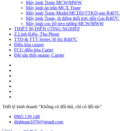
Máy lạnh Trane MCW/MWW
Máy lạnh áp trần MCX Trane
Máy lạnh Trane Model:MCDD/TTKD-gas R407C
Máy lạnh Trane, tủ đứng thổi trực tiếp Gas R407C
Máy lạnh cục bộ treo tường MCW/MWW
THIẾT BỊ ĐIỆN CÔNG NGHIỆP
Z.Linh Kiện- Thu Phạm
TTD & TTT Series 50 Hz R407C
Điều hòa casper
FCU-điều hòa Carier
Đặt sàn thổi ngang- Carrier
Triết lý kinh doanh "Không có đối thủ, chỉ có đối tác"
0965.139.148
dinhtoan1076@gmail.com