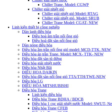
Chiller giải nhiệt nước
Chiller Trane. Model: CGWP
Chiller giải nhiệt gió
Chiller giải nhiệt gió Model: RTAG
Chiller giải nhiệt gió. Model: SRUB
Chiller Trane Model: CGAT- NEW
Linh kiện thiết bị công nghiệp
Dàn lạnh điều hòa
Điều hoà âm trần nối ống gió
Điều hoà đặt sàn nối ống gió
Dàn nóng điều hòa
Điều hòa âm trần nối ống gió model: MCD-TTK. NEW
Điều hòa áp trần Trane. Model: MCX- TTK- NEW
Điều hòa đặt sàn tủ đứng
Điều hòa giải nhiệt nước
Điều hòa Nhật Bãi
ĐIÊU HOA DAIKIN
Điều hòa đặt sàn nối ống gió TTA/TTH/TWE-NEW
Điều hòa LG
ĐIỀU HÒA MITSHUBISHI
Điều hòa Trane
Linh kiện điều hòa
ĐIều hòa Trane BDHA / BDCB
Điều hòa 1 cục giải nhiệt nước Model: SWUT- N
Điều hòa Trane CFEB