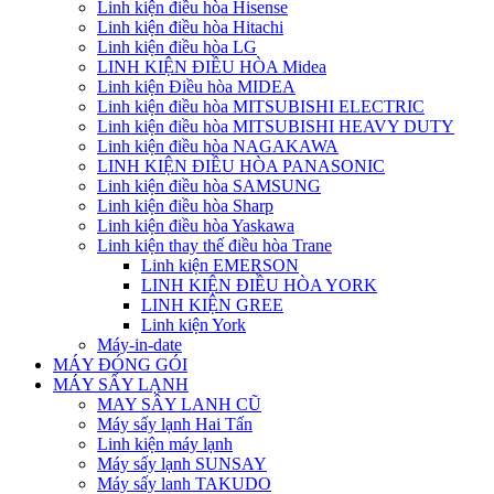
Linh kiện điều hòa Hisense
Linh kiện điều hòa Hitachi
Linh kiện điều hòa LG
LINH KIỆN ĐIỀU HÒA Midea
Linh kiện Điều hòa MIDEA
Linh kiện điều hòa MITSUBISHI ELECTRIC
Linh kiện điều hòa MITSUBISHI HEAVY DUTY
Linh kiện điều hòa NAGAKAWA
LINH KIỆN ĐIỀU HÒA PANASONIC
Linh kiện điều hòa SAMSUNG
Linh kiện điều hòa Sharp
Linh kiện điều hòa Yaskawa
Linh kiện thay thế điều hòa Trane
Linh kiện EMERSON
LINH KIỆN ĐIỀU HÒA YORK
LINH KIỆN GREE
Linh kiện York
Máy-in-date
MÁY ĐÓNG GÓI
MÁY SẤY LẠNH
MAY SÂY LANH CŨ
Máy sấy lạnh Hai Tấn
Linh kiện máy lạnh
Máy sấy lạnh SUNSAY
Máy sấy lanh TAKUDO