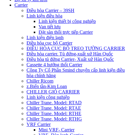
Carrier
Điều hòa Carrier – 39SH
Linh kiện điều hòa
Linh kiện thiết bị công nghiệp
Van tiết lưu
Đặt sàn thổi trực tiếp Carrier
Linh kiện điện lạnh
Điều hòa cục bộ Carrier
ĐIỀU HÒA CỤC BỘ TREO TƯỜNG CARRIER
Điều hòa carrier. Tủ đứng-xuất xứ Hàn Quốc
Điều hòa tủ đứng Carrier- Xuất xứ Hàn Quốc
Cassette 4 hướng thổi Carrier
Công Ty Cổ Phần Smind chuyên cấp linh kiện điều
hòa chính hãng
Chiller Ricom
z.Biến tần-Kim Loan
CHILLER GIÓ CARRIER
Linh kiện công nghiệp
Chiller Trane. Model: RTAD
Chiller Trane. Model: RTAE
Chiller Trane. Model: RTHE
Chiller Trane. Model: RTHG
VRF Carrier
Mini VRF- Carrier