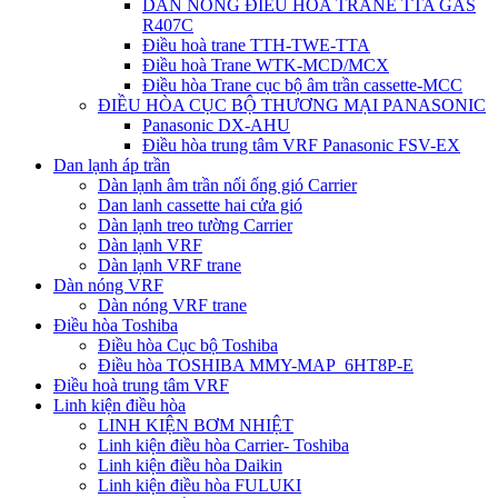
DÀN NÓNG ĐIỀU HÒA TRANE TTA GAS
R407C
Điều hoà trane TTH-TWE-TTA
Điều hoà Trane WTK-MCD/MCX
Điều hòa Trane cục bộ âm trần cassette-MCC
ĐIỀU HÒA CỤC BỘ THƯƠNG MẠI PANASONIC
Panasonic DX-AHU
Điều hòa trung tâm VRF Panasonic FSV-EX
Dan lạnh áp trần
Dàn lạnh âm trần nối ống gió Carrier
Dan lanh cassette hai cửa gió
Dàn lạnh treo tường Carrier
Dàn lạnh VRF
Dàn lạnh VRF trane
Dàn nóng VRF
Dàn nóng VRF trane
Điều hòa Toshiba
Điều hòa Cục bộ Toshiba
Điều hòa TOSHIBA MMY-MAP_6HT8P-E
Điều hoà trung tâm VRF
Linh kiện điều hòa
LINH KIỆN BƠM NHIỆT
Linh kiện điều hòa Carrier- Toshiba
Linh kiện điều hòa Daikin
Linh kiện điều hòa FULUKI