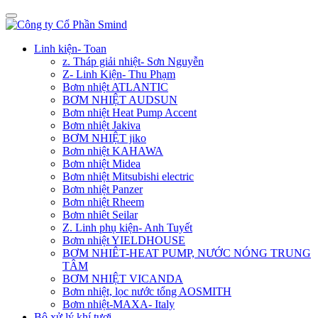
Linh kiện- Toan
z. Tháp giải nhiệt- Sơn Nguyễn
Z- Linh Kiện- Thu Phạm
Bơm nhiệt ATLANTIC
BƠM NHIỆT AUDSUN
Bơm nhiệt Heat Pump Accent
Bơm nhiệt Jakiva
BƠM NHIỆT jiko
Bơm nhiệt KAHAWA
Bơm nhiệt Midea
Bơm nhiệt Mitsubishi electric
Bơm nhiệt Panzer
Bơm nhiệt Rheem
Bơm nhiêt Seilar
Z. Linh phụ kiện- Anh Tuyết
Bơm nhiệt YIELDHOUSE
BƠM NHIÊT-HEAT PUMP, NƯỚC NÓNG TRUNG
TÂM
BƠM NHIỆT VICANDA
Bơm nhiệt, lọc nước tổng AOSMITH
Bơm nhiệt-MAXA- Italy
Bộ xử lý khí tươi