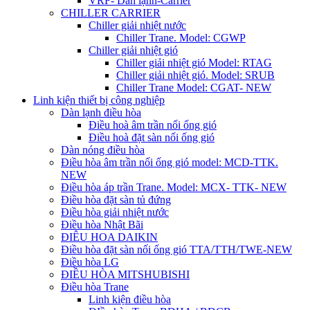
VRF- Dàn lạnh-Carrier
CHILLER CARRIER
Chiller giải nhiệt nước
Chiller Trane. Model: CGWP
Chiller giải nhiệt gió
Chiller giải nhiệt gió Model: RTAG
Chiller giải nhiệt gió. Model: SRUB
Chiller Trane Model: CGAT- NEW
Linh kiện thiết bị công nghiệp
Dàn lạnh điều hòa
Điều hoà âm trần nối ống gió
Điều hoà đặt sàn nối ống gió
Dàn nóng điều hòa
Điều hòa âm trần nối ống gió model: MCD-TTK.
NEW
Điều hòa áp trần Trane. Model: MCX- TTK- NEW
Điều hòa đặt sàn tủ đứng
Điều hòa giải nhiệt nước
Điều hòa Nhật Bãi
ĐIÊU HOA DAIKIN
Điều hòa đặt sàn nối ống gió TTA/TTH/TWE-NEW
Điều hòa LG
ĐIỀU HÒA MITSHUBISHI
Điều hòa Trane
Linh kiện điều hòa