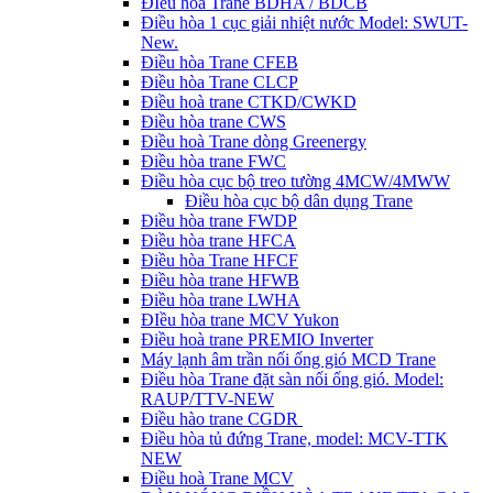
ĐIều hòa Trane BDHA / BDCB
Điều hòa 1 cục giải nhiệt nước Model: SWUT-
New.
Điều hòa Trane CFEB
Điều hòa Trane CLCP
Điều hoà trane CTKD/CWKD
Điều hòa trane CWS
Điều hoà Trane dòng Greenergy
Điều hòa trane FWC
Điều hòa cục bộ treo tường 4MCW/4MWW
Điều hòa cục bộ dân dụng Trane
Điều hòa trane FWDP
Điều hòa trane HFCA
Điều hòa Trane HFCF
Điều hòa trane HFWB
Điều hòa trane LWHA
ĐIều hòa trane MCV Yukon
Điều hoà trane PREMIO Inverter
Máy lạnh âm trần nối ống gió MCD Trane
Điều hòa Trane đặt sàn nối ống gió. Model:
RAUP/TTV-NEW
Điều hào trane CGDR
Điều hòa tủ đứng Trane, model: MCV-TTK
NEW
Điều hoà Trane MCV