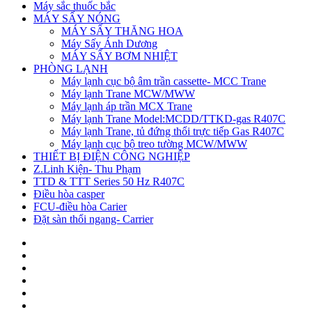
Máy sắc thuốc bắc
MÁY SẤY NÓNG
MÁY SẤY THĂNG HOA
Máy Sấy Ánh Dương
MÁY SẤY BƠM NHIỆT
PHÒNG LẠNH
Máy lạnh cục bộ âm trần cassette- MCC Trane
Máy lạnh Trane MCW/MWW
Máy lạnh áp trần MCX Trane
Máy lạnh Trane Model:MCDD/TTKD-gas R407C
Máy lạnh Trane, tủ đứng thổi trực tiếp Gas R407C
Máy lạnh cục bộ treo tường MCW/MWW
THIẾT BỊ ĐIỆN CÔNG NGHIỆP
Z.Linh Kiện- Thu Phạm
TTD & TTT Series 50 Hz R407C
Điều hòa casper
FCU-điều hòa Carier
Đặt sàn thổi ngang- Carrier