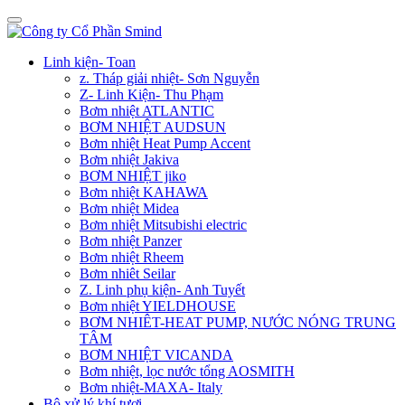
Linh kiện- Toan
z. Tháp giải nhiệt- Sơn Nguyễn
Z- Linh Kiện- Thu Phạm
Bơm nhiệt ATLANTIC
BƠM NHIỆT AUDSUN
Bơm nhiệt Heat Pump Accent
Bơm nhiệt Jakiva
BƠM NHIỆT jiko
Bơm nhiệt KAHAWA
Bơm nhiệt Midea
Bơm nhiệt Mitsubishi electric
Bơm nhiệt Panzer
Bơm nhiệt Rheem
Bơm nhiêt Seilar
Z. Linh phụ kiện- Anh Tuyết
Bơm nhiệt YIELDHOUSE
BƠM NHIÊT-HEAT PUMP, NƯỚC NÓNG TRUNG
TÂM
BƠM NHIỆT VICANDA
Bơm nhiệt, lọc nước tổng AOSMITH
Bơm nhiệt-MAXA- Italy
Bộ xử lý khí tươi