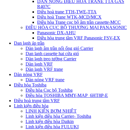
DÀN NÓNG ĐIỀU HÒA TRANE TTA GAS
R407C
Điều hoà trane TTH-TWE-TTA
Điều hoà Trane WTK-MCD/MCX
Điều hòa Trane cục bộ âm trần cassette-MCC
ĐIỀU HÒA CỤC BỘ THƯƠNG MẠI PANASONIC
Panasonic DX-AHU
Điều hòa trung tâm VRF Panasonic FSV-EX
Dan lạnh áp trần
Dàn lạnh âm trần nối ống gió Carrier
Dan lanh cassette hai cửa gió
Dàn lạnh treo tường Carrier
Dàn lạnh VRF
Dàn lạnh VRF trane
Dàn nóng VRF
Dàn nóng VRF trane
Điều hòa Toshiba
Điều hòa Cục bộ Toshiba
Điều hòa TOSHIBA MMY-MAP_6HT8P-E
Điều hoà trung tâm VRF
Linh kiện điều hòa
LINH KIỆN BƠM NHIỆT
Linh kiện điều hòa Carrier- Toshiba
Linh kiện điều hòa Daikin
Linh kiện điều hòa FULUKI