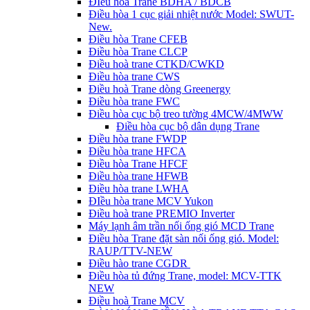
ĐIều hòa Trane BDHA / BDCB
Điều hòa 1 cục giải nhiệt nước Model: SWUT-
New.
Điều hòa Trane CFEB
Điều hòa Trane CLCP
Điều hoà trane CTKD/CWKD
Điều hòa trane CWS
Điều hoà Trane dòng Greenergy
Điều hòa trane FWC
Điều hòa cục bộ treo tường 4MCW/4MWW
Điều hòa cục bộ dân dụng Trane
Điều hòa trane FWDP
Điều hòa trane HFCA
Điều hòa Trane HFCF
Điều hòa trane HFWB
Điều hòa trane LWHA
ĐIều hòa trane MCV Yukon
Điều hoà trane PREMIO Inverter
Máy lạnh âm trần nối ống gió MCD Trane
Điều hòa Trane đặt sàn nối ống gió. Model:
RAUP/TTV-NEW
Điều hào trane CGDR
Điều hòa tủ đứng Trane, model: MCV-TTK
NEW
Điều hoà Trane MCV