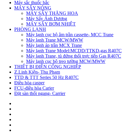
Máy sắc thuốc bắc
MÁY SẤY NÓNG
MÁY SẤY THĂNG HOA
Máy Sấy Ánh Dương
MÁY SẤY BƠM NHIỆT
PHÒNG LẠNH
Máy lạnh cục bộ âm trần cassette- MCC Trane
Máy lạnh Trane MCW/MWW
Máy lạnh áp trần MCX Trane
Máy lạnh Trane Model:MCDD/TTKD-gas R407C
Máy lạnh Trane, tủ đứng thổi trực tiếp Gas R407C
Máy lạnh cục bộ treo tường MCW/MWW
THIẾT BỊ ĐIỆN CÔNG NGHIỆP
Z.Linh Kiện- Thu Phạm
TTD & TTT Series 50 Hz R407C
Điều hòa casper
FCU-điều hòa Carier
Đặt sàn thổi ngang- Carrier