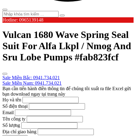
Hotline: 0965139148
Vulcan 1680 Wave Spring Seal
Suit For Alfa Lkpl / Nmog And
Sru Lobe Pumps #fab823fcf
Sale Miền Bắc: 0941.734.021
Sale Miền Nam: 0941.734.021
Bạn cần tiến hành điền thông tin để chúng tôi xuất ra file Excel gửi
bạn download ngay tại trang này
Họ và tên
Số điện thoại
Email
Tên công ty
Số lượng
Địa chỉ giao hàng