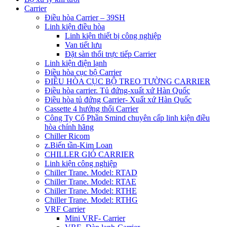
Carrier
Điều hòa Carrier – 39SH
Linh kiện điều hòa
Linh kiện thiết bị công nghiệp
Van tiết lưu
Đặt sàn thổi trực tiếp Carrier
Linh kiện điện lạnh
Điều hòa cục bộ Carrier
ĐIỀU HÒA CỤC BỘ TREO TƯỜNG CARRIER
Điều hòa carrier. Tủ đứng-xuất xứ Hàn Quốc
Điều hòa tủ đứng Carrier- Xuất xứ Hàn Quốc
Cassette 4 hướng thổi Carrier
Công Ty Cổ Phần Smind chuyên cấp linh kiện điều
hòa chính hãng
Chiller Ricom
z.Biến tần-Kim Loan
CHILLER GIÓ CARRIER
Linh kiện công nghiệp
Chiller Trane. Model: RTAD
Chiller Trane. Model: RTAE
Chiller Trane. Model: RTHE
Chiller Trane. Model: RTHG
VRF Carrier
Mini VRF- Carrier