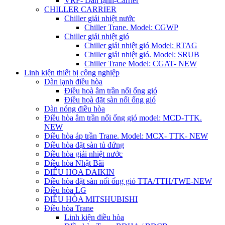
VRF- Dàn lạnh-Carrier
CHILLER CARRIER
Chiller giải nhiệt nước
Chiller Trane. Model: CGWP
Chiller giải nhiệt gió
Chiller giải nhiệt gió Model: RTAG
Chiller giải nhiệt gió. Model: SRUB
Chiller Trane Model: CGAT- NEW
Linh kiện thiết bị công nghiệp
Dàn lạnh điều hòa
Điều hoà âm trần nối ống gió
Điều hoà đặt sàn nối ống gió
Dàn nóng điều hòa
Điều hòa âm trần nối ống gió model: MCD-TTK.
NEW
Điều hòa áp trần Trane. Model: MCX- TTK- NEW
Điều hòa đặt sàn tủ đứng
Điều hòa giải nhiệt nước
Điều hòa Nhật Bãi
ĐIÊU HOA DAIKIN
Điều hòa đặt sàn nối ống gió TTA/TTH/TWE-NEW
Điều hòa LG
ĐIỀU HÒA MITSHUBISHI
Điều hòa Trane
Linh kiện điều hòa