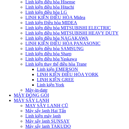
Linh kiện điều hòa Hisense
Linh kiện điều hòa Hitachi
Linh kiện điều hòa LG
LINH KIỆN ĐIỀU HÒA Midea
Linh kiện Điều hòa MIDEA
Linh kiện điều hòa MITSUBISHI ELECTRIC
Linh kiện điều hòa MITSUBISHI HEAVY DUTY
Linh kiện điều hòa NAGAKAWA
LINH KIỆN ĐIỀU HÒA PANASONIC
Linh kiện điều hòa SAMSUNG
Linh kiện điều hòa Sharp
Linh kiện điều hòa Yaskawa
Linh kiện thay thế điều hòa Trane
Linh kiện EMERSON
LINH KIỆN ĐIỀU HÒA YORK
LINH KIỆN GREE
Linh kiện York
Máy-in-date
MÁY ĐÓNG GÓI
MÁY SẤY LẠNH
MAY SÂY LANH CŨ
Máy sấy lạnh Hai Tấn
Linh kiện máy lạnh
Máy sấy lạnh SUNSAY
Máy sấy lanh TAKUDO