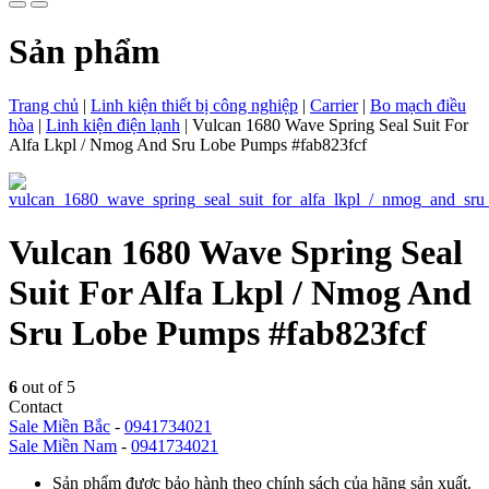
Sản phẩm
Trang chủ
|
Linh kiện thiết bị công nghiệp
|
Carrier
|
Bo mạch điều
hòa
|
Linh kiện điện lạnh
|
Vulcan 1680 Wave Spring Seal Suit For
Alfa Lkpl / Nmog And Sru Lobe Pumps #fab823fcf
Vulcan 1680 Wave Spring Seal
Suit For Alfa Lkpl / Nmog And
Sru Lobe Pumps #fab823fcf
6
out of 5
Contact
Sale Miền Bắc
-
0941734021
Sale Miền Nam
-
0941734021
Sản phẩm được bảo hành theo chính sách của hãng sản xuất.