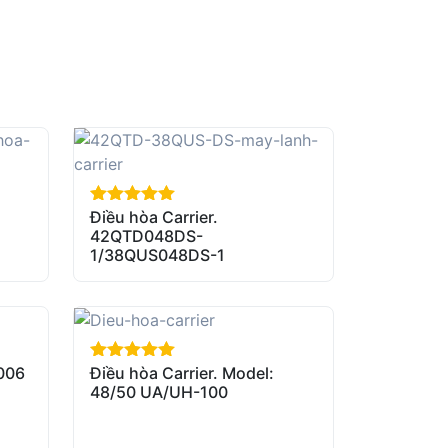
Điều hòa Carrier.
out of 5
42QTD048DS-
1/38QUS048DS-1
006
Điều hòa Carrier. Model:
out of 5
48/50 UA/UH-100