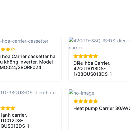
 hòa Carrier cassetter hai
of 5
u không inverter. Model
Điều hòa Carrier.
out of 5
MQ024/38QRF024
42QTD018DS-
1/38QUS018DS-1
Heat pump Carrier 30AW
out of 5
lạnh carrier.
of 5
TD012DS-
8QUS012DS-1