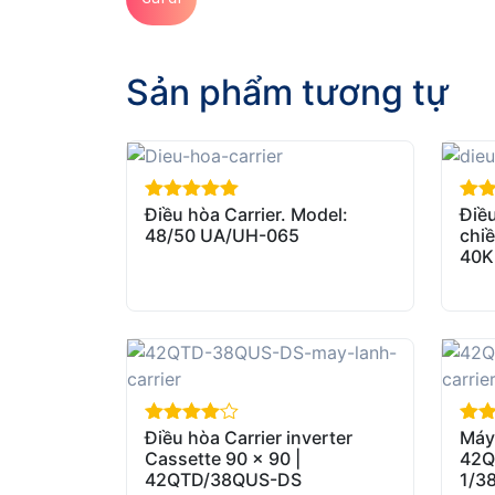
Sản phẩm tương tự
Điều hòa Carrier. Model:
Điều
out of 5
out 
48/50 UA/UH-065
chiề
40K
Điều hòa Carrier inverter
Máy 
out of 5
out 
Cassette 90 x 90 |
42Q
42QTD/38QUS-DS
1/3