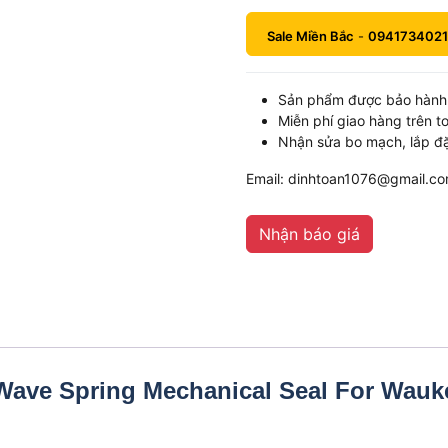
Sale Miền Bắc
-
0941734021
Sản phẩm được bảo hành 
Miễn phí giao hàng trên t
Nhận sửa bo mạch, lắp đặ
Email: dinhtoan1076@gmail.c
Nhận báo giá
ave Spring Mechanical Seal For Wauk