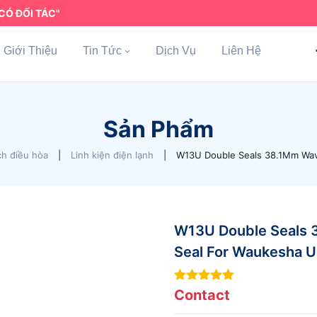
CÓ ĐỐI TÁC"
Giới Thiệu
Tin Tức
Dịch Vụ
Liên Hệ
Sản Phẩm
h điều hòa
|
Linh kiện điện lạnh
|
W13U Double Seals 38.1Mm Wav
W13U Double Seals 
Seal For Waukesha 
7
out of 5
Contact