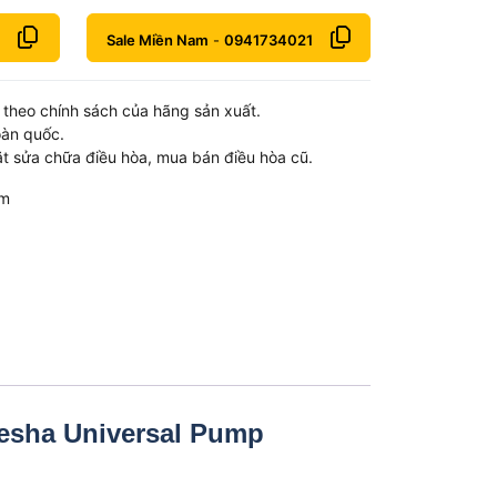
Sale Miền Nam
-
0941734021
theo chính sách của hãng sản xuất.
oàn quốc.
t sửa chữa điều hòa, mua bán điều hòa cũ.
om
esha Universal Pump