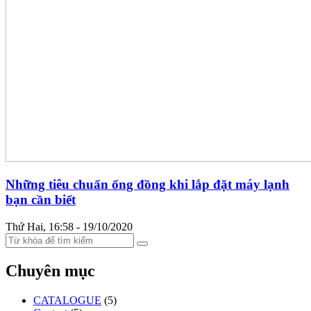
Những tiêu chuẩn ống đồng khi lắp đặt máy lạnh
bạn cần biết
Thứ Hai, 16:58 - 19/10/2020
Chuyên mục
CATALOGUE
(5)