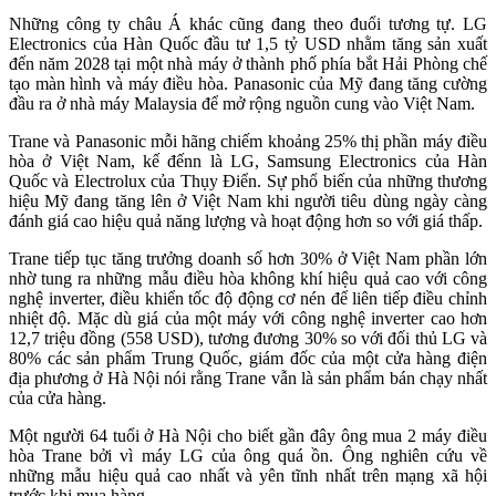
Những công ty châu Á khác cũng đang theo đuổi tương tự. LG
Electronics của Hàn Quốc đầu tư 1,5 tỷ USD nhằm tăng sản xuất
đến năm 2028 tại một nhà máy ở thành phố phía bắt Hải Phòng chế
tạo màn hình và máy điều hòa. Panasonic của Mỹ đang tăng cường
đầu ra ở nhà máy Malaysia để mở rộng nguồn cung vào Việt Nam.
Trane và Panasonic mỗi hãng chiếm khoảng 25% thị phần máy điều
hòa ở Việt Nam, kế đếnn là LG, Samsung Electronics của Hàn
Quốc và Electrolux của Thụy Điển. Sự phổ biến của những thương
hiệu Mỹ đang tăng lên ở Việt Nam khi người tiêu dùng ngày càng
đánh giá cao hiệu quả năng lượng và hoạt động hơn so với giá thấp.
Trane tiếp tục tăng trưởng doanh số hơn 30% ở Việt Nam phần lớn
nhờ tung ra những mẫu điều hòa không khí hiệu quả cao với công
nghệ inverter, điều khiển tốc độ động cơ nén để liên tiếp điều chỉnh
nhiệt độ. Mặc dù giá của một máy với công nghệ inverter cao hơn
12,7 triệu đồng (558 USD), tương đương 30% so với đối thủ LG và
80% các sản phẩm Trung Quốc, giám đốc của một cửa hàng điện
địa phương ở Hà Nội nói rằng Trane vẫn là sản phẩm bán chạy nhất
của cửa hàng.
Một người 64 tuổi ở Hà Nội cho biết gần đây ông mua 2 máy điều
hòa Trane bởi vì máy LG của ông quá ồn. Ông nghiên cứu về
những mẫu hiệu quả cao nhất và yên tĩnh nhất trên mạng xã hội
trước khi mua hàng.