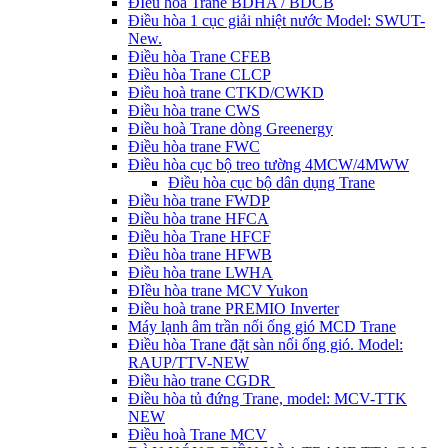
ĐIều hòa Trane BDHA / BDCB
Điều hòa 1 cục giải nhiệt nước Model: SWUT-
New.
Điều hòa Trane CFEB
Điều hòa Trane CLCP
Điều hoà trane CTKD/CWKD
Điều hòa trane CWS
Điều hoà Trane dòng Greenergy
Điều hòa trane FWC
Điều hòa cục bộ treo tường 4MCW/4MWW
Điều hòa cục bộ dân dụng Trane
Điều hòa trane FWDP
Điều hòa trane HFCA
Điều hòa Trane HFCF
Điều hòa trane HFWB
Điều hòa trane LWHA
ĐIều hòa trane MCV Yukon
Điều hoà trane PREMIO Inverter
Máy lạnh âm trần nối ống gió MCD Trane
Điều hòa Trane đặt sàn nối ống gió. Model:
RAUP/TTV-NEW
Điều hào trane CGDR
Điều hòa tủ đứng Trane, model: MCV-TTK
NEW
Điều hoà Trane MCV