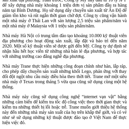
để xây dựng nhà máy khoảng 1 triệu đơn vị sản phẩm đầu ra hàng
năm tại Bình Dương. Họ sử dụng dây chuyền sản xuất từ Ấn Độ để
giảm tồn kho và rút ngắn thời gian chờ đợi. Công ty cũng vận hành
một nhà máy ở Thái Lan với sản lượng 2,5 triệu sản phẩm/năm và
một nhà máy ở Malaysia với 1 triệu sản phẩm/năm.
Nhà máy Hà Nội có trung tâm đào tạo khoảng 10.000 kỹ thuật viên
địa phương cho hoạt động sản xuất, lắp đặt và bảo trì đến năm
2020. Một số kỹ thuật viên sẽ được gửi đến Mỹ. Công ty dự định sẽ
nhận hầu hết học viên từ những nhà bán lẻ địa phương, và hợp tác
với những trường cao đẳng nghề địa phương.
Nhà máy Trane thực hiện những công đoạn chính như hàn, lắp ráp,
cho phép dây chuyền sản xuất những khối Lego, phản ứng với thay
đổi đột ngột nhu cầu máy điều hòa theo thời tiết. Trane mở một siêu
nhà máy ở Texas trong tháng 5 vừa qua cũng sử dụng cùng một hệ
thống.
Nhà máy này cũng sử dụng công nghệ “internet vạn vật” bằng
những cảm biến để kiểm tra tốc độ công việc theo thời gian thực và
kiểm tra những thiết bị lỗi hoặc trễ. Trane muốn giới thiệu hệ thống
này đến những nhà máy sản xuất của họ trên khắp thế giới, và có vẻ
như sẽ sử dụng những kỹ thuật được đào tạo ở Việt Nam để thực
hiện việc đó.