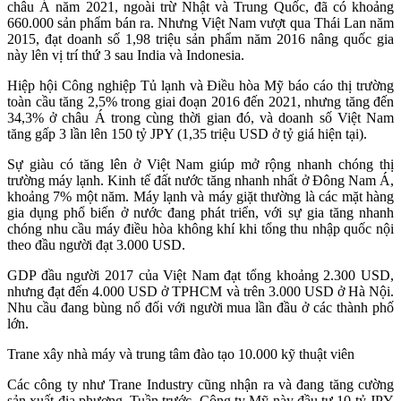
châu Á năm 2021, ngoài trừ Nhật và Trung Quốc, đã có khoảng
660.000 sản phẩm bán ra. Nhưng Việt Nam vượt qua Thái Lan năm
2015, đạt doanh số 1,98 triệu sản phẩm năm 2016 nâng quốc gia
này lên vị trí thứ 3 sau India và Indonesia.
Hiệp hội Công nghiệp Tủ lạnh và Điều hòa Mỹ báo cáo thị trường
toàn cầu tăng 2,5% trong giai đoạn 2016 đến 2021, nhưng tăng đến
34,3% ở châu Á trong cùng thời gian đó, và doanh số Việt Nam
tăng gấp 3 lần lên 150 tỷ JPY (1,35 triệu USD ở tỷ giá hiện tại).
Sự giàu có tăng lên ở Việt Nam giúp mở rộng nhanh chóng thị
trường máy lạnh. Kinh tế đất nước tăng nhanh nhất ở Đông Nam Á,
khoảng 7% một năm. Máy lạnh và máy giặt thường là các mặt hàng
gia dụng phổ biến ở nước đang phát triển, với sự gia tăng nhanh
chóng nhu cầu máy điều hòa không khí khi tổng thu nhập quốc nội
theo đầu người đạt 3.000 USD.
GDP đầu người 2017 của Việt Nam đạt tổng khoảng 2.300 USD,
nhưng đạt đến 4.000 USD ở TPHCM và trên 3.000 USD ở Hà Nội.
Nhu cầu đang bùng nổ đối với người mua lần đầu ở các thành phố
lớn.
Trane xây nhà máy và trung tâm đào tạo 10.000 kỹ thuật viên
Các công ty như Trane Industry cũng nhận ra và đang tăng cường
sản xuất địa phương. Tuần trước, Công ty Mỹ này đầu tư 10 tỷ JPY