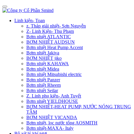
Linh kiện- Toan
z. Tháp giải nhiệt- Sơn Nguyễn
Z- Linh Kiện- Thu Phạm
Bơm nhiệt ATLANTIC
BƠM NHIỆT AUDSUN
Bơm nhiệt Heat Pump Accent
Bơm nhiệt Jakiva
BƠM NHIỆT jiko
Bơm nhiệt KAHAWA
Bơm nhiệt Midea
Bơm nhiệt Mitsubishi electric
Bơm nhiệt Panzer
Bơm nhiệt Rheem
Bơm nhiêt Seilar
Z. Linh phụ kiện- Anh Tuyết
Bơm nhiệt YIELDHOUSE
BƠM NHIÊT-HEAT PUMP, NƯỚC NÓNG TRUNG
TÂM
BƠM NHIỆT VICANDA
Bơm nhiệt, lọc nước tổng AOSMITH
Bơm nhiệt-MAXA- Italy
Bộ xử lý khí tươi