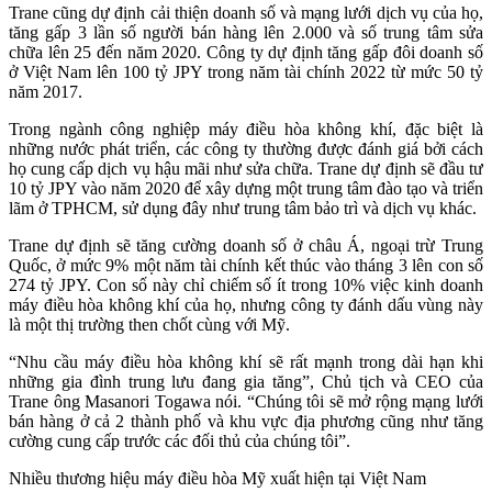
Trane cũng dự định cải thiện doanh số và mạng lưới dịch vụ của họ,
tăng gấp 3 lần số người bán hàng lên 2.000 và số trung tâm sửa
chữa lên 25 đến năm 2020. Công ty dự định tăng gấp đôi doanh số
ở Việt Nam lên 100 tỷ JPY trong năm tài chính 2022 từ mức 50 tỷ
năm 2017.
Trong ngành công nghiệp máy điều hòa không khí, đặc biệt là
những nước phát triển, các công ty thường được đánh giá bởi cách
họ cung cấp dịch vụ hậu mãi như sửa chữa. Trane dự định sẽ đầu tư
10 tỷ JPY vào năm 2020 để xây dựng một trung tâm đào tạo và triển
lãm ở TPHCM, sử dụng đây như trung tâm bảo trì và dịch vụ khác.
Trane dự định sẽ tăng cường doanh số ở châu Á, ngoại trừ Trung
Quốc, ở mức 9% một năm tài chính kết thúc vào tháng 3 lên con số
274 tỷ JPY. Con số này chỉ chiếm số ít trong 10% việc kinh doanh
máy điều hòa không khí của họ, nhưng công ty đánh dấu vùng này
là một thị trường then chốt cùng với Mỹ.
“Nhu cầu máy điều hòa không khí sẽ rất mạnh trong dài hạn khi
những gia đình trung lưu đang gia tăng”, Chủ tịch và CEO của
Trane ông Masanori Togawa nói. “Chúng tôi sẽ mở rộng mạng lưới
bán hàng ở cả 2 thành phố và khu vực địa phương cũng như tăng
cường cung cấp trước các đối thủ của chúng tôi”.
Nhiều thương hiệu máy điều hòa Mỹ xuất hiện tại Việt Nam