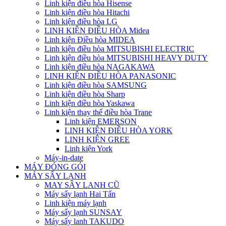
Linh kiện điều hòa Hisense
Linh kiện điều hòa Hitachi
Linh kiện điều hòa LG
LINH KIỆN ĐIỀU HÒA Midea
Linh kiện Điều hòa MIDEA
Linh kiện điều hòa MITSUBISHI ELECTRIC
Linh kiện điều hòa MITSUBISHI HEAVY DUTY
Linh kiện điều hòa NAGAKAWA
LINH KIỆN ĐIỀU HÒA PANASONIC
Linh kiện điều hòa SAMSUNG
Linh kiện điều hòa Sharp
Linh kiện điều hòa Yaskawa
Linh kiện thay thế điều hòa Trane
Linh kiện EMERSON
LINH KIỆN ĐIỀU HÒA YORK
LINH KIỆN GREE
Linh kiện York
Máy-in-date
MÁY ĐÓNG GÓI
MÁY SẤY LẠNH
MAY SÂY LANH CŨ
Máy sấy lạnh Hai Tấn
Linh kiện máy lạnh
Máy sấy lạnh SUNSAY
Máy sấy lanh TAKUDO