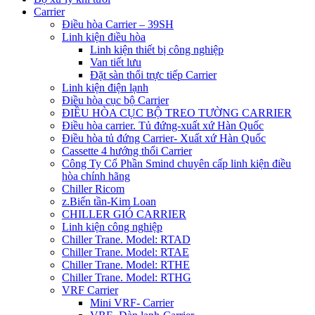
Carrier
Điều hòa Carrier – 39SH
Linh kiện điều hòa
Linh kiện thiết bị công nghiệp
Van tiết lưu
Đặt sàn thổi trực tiếp Carrier
Linh kiện điện lạnh
Điều hòa cục bộ Carrier
ĐIỀU HÒA CỤC BỘ TREO TƯỜNG CARRIER
Điều hòa carrier. Tủ đứng-xuất xứ Hàn Quốc
Điều hòa tủ đứng Carrier- Xuất xứ Hàn Quốc
Cassette 4 hướng thổi Carrier
Công Ty Cổ Phần Smind chuyên cấp linh kiện điều
hòa chính hãng
Chiller Ricom
z.Biến tần-Kim Loan
CHILLER GIÓ CARRIER
Linh kiện công nghiệp
Chiller Trane. Model: RTAD
Chiller Trane. Model: RTAE
Chiller Trane. Model: RTHE
Chiller Trane. Model: RTHG
VRF Carrier
Mini VRF- Carrier