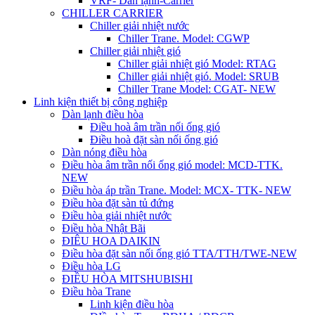
VRF- Dàn lạnh-Carrier
CHILLER CARRIER
Chiller giải nhiệt nước
Chiller Trane. Model: CGWP
Chiller giải nhiệt gió
Chiller giải nhiệt gió Model: RTAG
Chiller giải nhiệt gió. Model: SRUB
Chiller Trane Model: CGAT- NEW
Linh kiện thiết bị công nghiệp
Dàn lạnh điều hòa
Điều hoà âm trần nối ống gió
Điều hoà đặt sàn nối ống gió
Dàn nóng điều hòa
Điều hòa âm trần nối ống gió model: MCD-TTK.
NEW
Điều hòa áp trần Trane. Model: MCX- TTK- NEW
Điều hòa đặt sàn tủ đứng
Điều hòa giải nhiệt nước
Điều hòa Nhật Bãi
ĐIÊU HOA DAIKIN
Điều hòa đặt sàn nối ống gió TTA/TTH/TWE-NEW
Điều hòa LG
ĐIỀU HÒA MITSHUBISHI
Điều hòa Trane
Linh kiện điều hòa