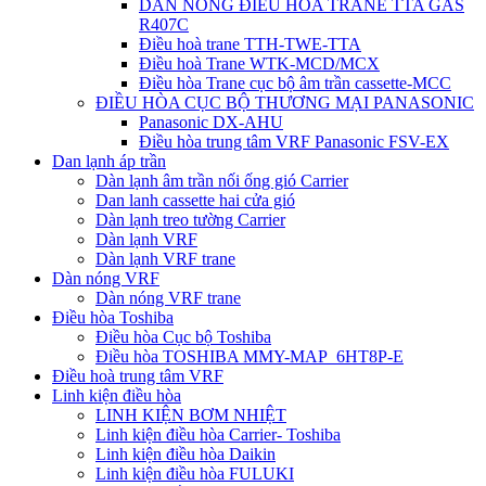
DÀN NÓNG ĐIỀU HÒA TRANE TTA GAS
R407C
Điều hoà trane TTH-TWE-TTA
Điều hoà Trane WTK-MCD/MCX
Điều hòa Trane cục bộ âm trần cassette-MCC
ĐIỀU HÒA CỤC BỘ THƯƠNG MẠI PANASONIC
Panasonic DX-AHU
Điều hòa trung tâm VRF Panasonic FSV-EX
Dan lạnh áp trần
Dàn lạnh âm trần nối ống gió Carrier
Dan lanh cassette hai cửa gió
Dàn lạnh treo tường Carrier
Dàn lạnh VRF
Dàn lạnh VRF trane
Dàn nóng VRF
Dàn nóng VRF trane
Điều hòa Toshiba
Điều hòa Cục bộ Toshiba
Điều hòa TOSHIBA MMY-MAP_6HT8P-E
Điều hoà trung tâm VRF
Linh kiện điều hòa
LINH KIỆN BƠM NHIỆT
Linh kiện điều hòa Carrier- Toshiba
Linh kiện điều hòa Daikin
Linh kiện điều hòa FULUKI