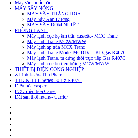
Máy sắc thuốc bắc
MÁY SẤY NÓNG
MÁY SẤY THĂNG HOA
Máy Sấy Ánh Dương
MÁY SẤY BƠM NHIỆT
PHÒNG LẠNH
Máy lạnh cục bộ âm trần cassette- MCC Trane
Máy lạnh Trane MCW/MWW
Máy lạnh áp trần MCX Trane
Máy lạnh Trane Model:MCDD/TTKD-gas R407C
Máy lạnh Trane, tủ đứng thổi trực tiếp Gas R407C
Máy lạnh cục bộ treo tường MCW/MWW
THIẾT BỊ ĐIỆN CÔNG NGHIỆP
Z.Linh Kiện- Thu Phạm
TTD & TTT Series 50 Hz R407C
Điều hòa casper
FCU-điều hòa Carier
Đặt sàn thổi ngang- Carrier