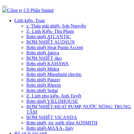
Linh kiện- Toan
z. Tháp giải nhiệt- Sơn Nguyễn
Z- Linh Kiện- Thu Phạm
Bơm nhiệt ATLANTIC
BƠM NHIỆT AUDSUN
Bơm nhiệt Heat Pump Accent
Bơm nhiệt Jakiva
BƠM NHIỆT jiko
Bơm nhiệt KAHAWA
Bơm nhiệt Midea
Bơm nhiệt Mitsubishi electric
Bơm nhiệt Panzer
Bơm nhiệt Rheem
Bơm nhiêt Seilar
Z. Linh phụ kiện- Anh Tuyết
Bơm nhiệt YIELDHOUSE
BƠM NHIÊT-HEAT PUMP, NƯỚC NÓNG TRUNG
TÂM
BƠM NHIỆT VICANDA
Bơm nhiệt, lọc nước tổng AOSMITH
Bơm nhiệt-MAXA- Italy
Bộ xử lý khí tươi