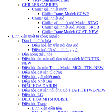
VRF- Dàn lạnh-Carrier
CHILLER CARRIER
Chiller giải nhiệt nước
Chiller Trane. Model: CGWP
Chiller giải nhiệt gió
Chiller giải nhiệt gió Model: RTAG
Chiller giải nhiệt gió. Model: SRUB
Chiller Trane Model: CGAT- NEW
Linh kiện thiết bị công nghiệp
Dàn lạnh điều hòa
Điều hoà âm trần nối ống gió
Điều hoà đặt sàn nối ống gió
Dàn nóng điều hòa
Điều hòa âm trần nối ống gió model: MCD-TTK.
NEW
Điều hòa áp trần Trane. Model: MCX- TTK- NEW
Điều hòa đặt sàn tủ đứng
Điều hòa giải nhiệt nước
Điều hòa Nhật Bãi
ĐIÊU HOA DAIKIN
Điều hòa đặt sàn nối ống gió TTA/TTH/TWE-NEW
Điều hòa LG
ĐIỀU HÒA MITSHUBISHI
Điều hòa Trane
Linh kiện điều hòa