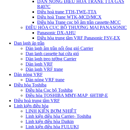
DÀN NÓNG ĐIỀU HÒA TRANE TTA GAS
R407C
Điều hoà trane TTH-TWE-TTA
Điều hoà Trane WTK-MCD/MCX
Điều hòa Trane cục bộ âm trần cassette-MCC
ĐIỀU HÒA CỤC BỘ THƯƠNG MẠI PANASONIC
Panasonic DX-AHU
Điều hòa trung tâm VRF Panasonic FSV-EX
Dan lạnh áp trần
Dàn lạnh âm trần nối ống gió Carrier
Dan lanh cassette hai cửa gió
Dàn lạnh treo tường Carrier
Dàn lạnh VRF
Dàn lạnh VRF trane
Dàn nóng VRF
Dàn nóng VRF trane
Điều hòa Toshiba
Điều hòa Cục bộ Toshiba
Điều hòa TOSHIBA MMY-MAP_6HT8P-E
Điều hoà trung tâm VRF
Linh kiện điều hòa
LINH KIỆN BƠM NHIỆT
Linh kiện điều hòa Carrier- Toshiba
Linh kiện điều hòa Daikin
Linh kiện điều hòa FULUKI