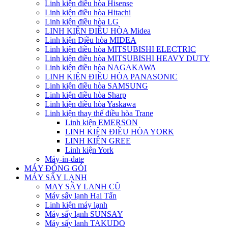
Linh kiện điều hòa Hisense
Linh kiện điều hòa Hitachi
Linh kiện điều hòa LG
LINH KIỆN ĐIỀU HÒA Midea
Linh kiện Điều hòa MIDEA
Linh kiện điều hòa MITSUBISHI ELECTRIC
Linh kiện điều hòa MITSUBISHI HEAVY DUTY
Linh kiện điều hòa NAGAKAWA
LINH KIỆN ĐIỀU HÒA PANASONIC
Linh kiện điều hòa SAMSUNG
Linh kiện điều hòa Sharp
Linh kiện điều hòa Yaskawa
Linh kiện thay thế điều hòa Trane
Linh kiện EMERSON
LINH KIỆN ĐIỀU HÒA YORK
LINH KIỆN GREE
Linh kiện York
Máy-in-date
MÁY ĐÓNG GÓI
MÁY SẤY LẠNH
MAY SÂY LANH CŨ
Máy sấy lạnh Hai Tấn
Linh kiện máy lạnh
Máy sấy lạnh SUNSAY
Máy sấy lanh TAKUDO