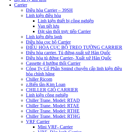
Carrier
Điều hòa Carrier – 39SH
Linh kiện điều hòa
Linh kiện thiết bị công nghiệp
Van tiết lưu
Đặt sàn thổi trực tiếp Carrier
Linh kiện điện lạnh
Điều hòa cục bộ Carrier
ĐIỀU HÒA CỤC BỘ TREO TƯỜNG CARRIER
Điều hòa carrier. Tủ đứng-xuất xứ Hàn Quốc
Điều hòa tủ đứng Carrier- Xuất xứ Hàn Quốc
Cassette 4 hướng thổi Carrier
Công Ty Cổ Phần Smind chuyên cấp linh kiện điều
hòa chính hãng
Chiller Ricom
z.Biến tần-Kim Loan
CHILLER GIÓ CARRIER
Linh kiện công nghiệp
Chiller Trane. Model: RTAD
Chiller Trane. Model: RTAE
Chiller Trane. Model: RTHE
Chiller Trane. Model: RTHG
VRF Carrier
Mini VRF- Carrier