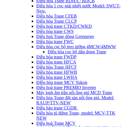
ĐIều hòa Trane BDHA / BDCB
Điều hòa 1 cục giải nhiệt nước Model: SWUT-
New.
Điều hòa Trane CFEB
Điều hòa Trane CLCP
Điều hoà trane CTKD/CWKD
Điều hòa trane CWS
Điều hoà Trane dòng Greenergy
Điều hòa trane FWC
Điều hòa cục bộ treo tường 4MCW/4MWW
Điều hòa cục bộ dân dụng Trane
Điều hòa trane FWDP
Điều hòa trane HFCA
Điều hòa Trane HFCF
Điều hòa trane HFWB
Điều hòa trane LWHA
ĐIều hòa trane MCV Yukon
Điều hoà trane PREMIO Inverter
Máy lạnh âm trần nối ống gió MCD Trane
Điều hòa Trane đặt sàn nối ống gió. Model:
RAUP/TTV-NEW
Điều hào trane CGDR
Điều hòa tủ đứng Trane, model: MCV-TTK
NEW
Điều hoà Trane MCV