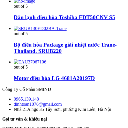
out of 5
Dàn lạnh điều hòa Toshiba FDT50CNV-S5
out of 5
Bộ điều hòa Package giải nhiệt nước Trane-
Thailand. SRUB220
out of 5
Motor điều hòa LG 4681A20197D
Công Ty Cổ Phần SMIND
0965.139.148
dinhtoan1076@gmail.com
Nhà 21A ngõ 35 Tây Sơn, phường Kim Liên, Hà Nội
Gọi tư vấn & khiếu nại