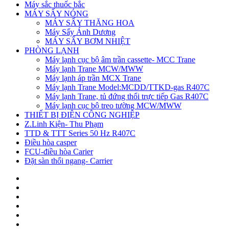
Máy sắc thuốc bắc
MÁY SẤY NÓNG
MÁY SẤY THĂNG HOA
Máy Sấy Ánh Dương
MÁY SẤY BƠM NHIỆT
PHÒNG LẠNH
Máy lạnh cục bộ âm trần cassette- MCC Trane
Máy lạnh Trane MCW/MWW
Máy lạnh áp trần MCX Trane
Máy lạnh Trane Model:MCDD/TTKD-gas R407C
Máy lạnh Trane, tủ đứng thổi trực tiếp Gas R407C
Máy lạnh cục bộ treo tường MCW/MWW
THIẾT BỊ ĐIỆN CÔNG NGHIỆP
Z.Linh Kiện- Thu Phạm
TTD & TTT Series 50 Hz R407C
Điều hòa casper
FCU-điều hòa Carier
Đặt sàn thổi ngang- Carrier