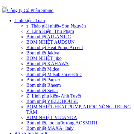
Linh kiện- Toan
z. Tháp giải nhiệt- Sơn Nguyễn
Z- Linh Kiện- Thu Phạm
Bơm nhiệt ATLANTIC
BƠM NHIỆT AUDSUN
Bơm nhiệt Heat Pump Accent
Bơm nhiệt Jakiva
BƠM NHIỆT jiko
Bơm nhiệt KAHAWA
Bơm nhiệt Midea
Bơm nhiệt Mitsubishi electric
Bơm nhiệt Panzer
Bơm nhiệt Rheem
Bơm nhiêt Seilar
Z. Linh phụ kiện- Anh Tuyết
Bơm nhiệt YIELDHOUSE
BƠM NHIÊT-HEAT PUMP, NƯỚC NÓNG TRUNG
TÂM
BƠM NHIỆT VICANDA
Bơm nhiệt, lọc nước tổng AOSMITH
Bơm nhiệt-MAXA- Italy
Bộ xử lý khí tươi