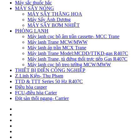
Máy sắc thuốc bắc
MÁY SẤY NÓNG
MÁY SẤY THĂNG HOA
Máy Sấy Ánh Dương
MÁY SẤY BƠM NHIỆT
PHÒNG LẠNH
Máy lạnh cục bộ âm trần cassette- MCC Trane
Máy lạnh Trane MCW/MWW
Máy lạnh áp trần MCX Trane
Máy lạnh Trane Model:MCDD/TTKD-gas R407C
Máy lạnh Trane, tủ đứng thổi trực tiếp Gas R407C
Máy lạnh cục bộ treo tường MCW/MWW
THIẾT BỊ ĐIỆN CÔNG NGHIỆP
Z.Linh Kiện- Thu Phạm
TTD & TTT Series 50 Hz R407C
Điều hòa casper
FCU-điều hòa Carier
Đặt sàn thổi ngang- Carrier