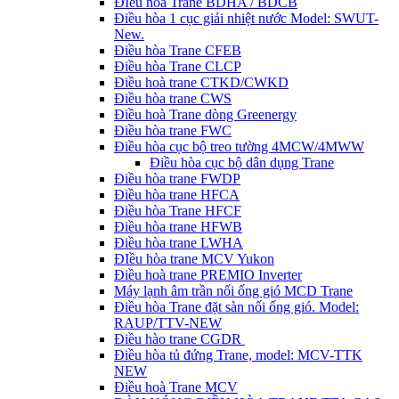
ĐIều hòa Trane BDHA / BDCB
Điều hòa 1 cục giải nhiệt nước Model: SWUT-
New.
Điều hòa Trane CFEB
Điều hòa Trane CLCP
Điều hoà trane CTKD/CWKD
Điều hòa trane CWS
Điều hoà Trane dòng Greenergy
Điều hòa trane FWC
Điều hòa cục bộ treo tường 4MCW/4MWW
Điều hòa cục bộ dân dụng Trane
Điều hòa trane FWDP
Điều hòa trane HFCA
Điều hòa Trane HFCF
Điều hòa trane HFWB
Điều hòa trane LWHA
ĐIều hòa trane MCV Yukon
Điều hoà trane PREMIO Inverter
Máy lạnh âm trần nối ống gió MCD Trane
Điều hòa Trane đặt sàn nối ống gió. Model:
RAUP/TTV-NEW
Điều hào trane CGDR
Điều hòa tủ đứng Trane, model: MCV-TTK
NEW
Điều hoà Trane MCV