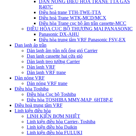
DÀN NÓNG ĐIỀU HÒA TRANE TTA GAS
R407C
Điều hoà trane TTH-TWE-TTA
Điều hoà Trane WTK-MCD/MCX
Điều hòa Trane cục bộ âm trần cassette-MCC
ĐIỀU HÒA CỤC BỘ THƯƠNG MẠI PANASONIC
Panasonic DX-AHU
Điều hòa trung tâm VRF Panasonic FSV-EX
Dan lạnh áp trần
Dàn lạnh âm trần nối ống gió Carrier
Dan lanh cassette hai cửa gió
Dàn lạnh treo tường Carrier
Dàn lạnh VRF
Dàn lạnh VRF trane
Dàn nóng VRF
Dàn nóng VRF trane
Điều hòa Toshiba
Điều hòa Cục bộ Toshiba
Điều hòa TOSHIBA MMY-MAP_6HT8P-E
Điều hoà trung tâm VRF
Linh kiện điều hòa
LINH KIỆN BƠM NHIỆT
Linh kiện điều hòa Carrier- Toshiba
Linh kiện điều hòa Daikin
Linh kiện điều hòa FULUKI