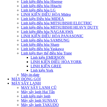
Linh kiện điều hòa Hisense
Linh kiện điều hòa Hitachi
Linh kiện điều hòa LG
LINH KIỆN ĐIỀU HÒA Midea
Linh kiện Điều hòa MIDEA
Linh kiện điều hòa MITSUBISHI ELECTRIC
Linh kiện điều hòa MITSUBISHI HEAVY DUTY
Linh kiện điều hòa NAGAKAWA
LINH KIỆN ĐIỀU HÒA PANASONIC
Linh kiện điều hòa SAMSUNG
Linh kiện điều hòa Sharp
Linh kiện điều hòa Yaskawa
Linh kiện thay thế điều hòa Trane
Linh kiện EMERSON
LINH KIỆN ĐIỀU HÒA YORK
LINH KIỆN GREE
Linh kiện York
Máy-in-date
MÁY ĐÓNG GÓI
MÁY SẤY LẠNH
MAY SÂY LANH CŨ
Máy sấy lạnh Hai Tấn
Linh kiện máy lạnh
Máy sấy lạnh SUNSAY
Máy sấy lanh TAKUDO