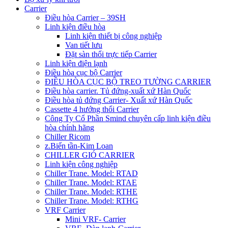
Carrier
Điều hòa Carrier – 39SH
Linh kiện điều hòa
Linh kiện thiết bị công nghiệp
Van tiết lưu
Đặt sàn thổi trực tiếp Carrier
Linh kiện điện lạnh
Điều hòa cục bộ Carrier
ĐIỀU HÒA CỤC BỘ TREO TƯỜNG CARRIER
Điều hòa carrier. Tủ đứng-xuất xứ Hàn Quốc
Điều hòa tủ đứng Carrier- Xuất xứ Hàn Quốc
Cassette 4 hướng thổi Carrier
Công Ty Cổ Phần Smind chuyên cấp linh kiện điều
hòa chính hãng
Chiller Ricom
z.Biến tần-Kim Loan
CHILLER GIÓ CARRIER
Linh kiện công nghiệp
Chiller Trane. Model: RTAD
Chiller Trane. Model: RTAE
Chiller Trane. Model: RTHE
Chiller Trane. Model: RTHG
VRF Carrier
Mini VRF- Carrier