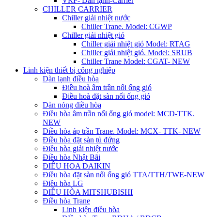
VRF- Dàn lạnh-Carrier
CHILLER CARRIER
Chiller giải nhiệt nước
Chiller Trane. Model: CGWP
Chiller giải nhiệt gió
Chiller giải nhiệt gió Model: RTAG
Chiller giải nhiệt gió. Model: SRUB
Chiller Trane Model: CGAT- NEW
Linh kiện thiết bị công nghiệp
Dàn lạnh điều hòa
Điều hoà âm trần nối ống gió
Điều hoà đặt sàn nối ống gió
Dàn nóng điều hòa
Điều hòa âm trần nối ống gió model: MCD-TTK.
NEW
Điều hòa áp trần Trane. Model: MCX- TTK- NEW
Điều hòa đặt sàn tủ đứng
Điều hòa giải nhiệt nước
Điều hòa Nhật Bãi
ĐIÊU HOA DAIKIN
Điều hòa đặt sàn nối ống gió TTA/TTH/TWE-NEW
Điều hòa LG
ĐIỀU HÒA MITSHUBISHI
Điều hòa Trane
Linh kiện điều hòa