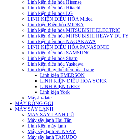
Linh kiện điều hòa Hisense
Linh kiện điều hòa Hitachi
Linh kiện điều hòa LG
LINH KIỆN ĐIỀU HÒA Midea
Linh kiện Điều hòa MIDEA
Linh kiện điều hòa MITSUBISHI ELECTRIC
Linh kiện điều hòa MITSUBISHI HEAVY DUTY
Linh kiện điều hòa NAGAKAWA
LINH KIỆN ĐIỀU HÒA PANASONIC
Linh kiện điều hòa SAMSUNG
Linh kiện điều hòa Sharp
Linh kiện điều hòa Yaskawa
Linh kiện thay thế điều hòa Trane
Linh kiện EMERSON
LINH KIỆN ĐIỀU HÒA YORK
LINH KIỆN GREE
Linh kiện York
Máy-in-date
MÁY ĐÓNG GÓI
MÁY SẤY LẠNH
MAY SÂY LANH CŨ
Máy sấy lạnh Hai Tấn
Linh kiện máy lạnh
Máy sấy lạnh SUNSAY
Máy sấy lanh TAKUDO