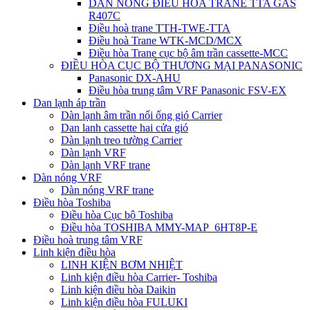
DÀN NÓNG ĐIỀU HÒA TRANE TTA GAS
R407C
Điều hoà trane TTH-TWE-TTA
Điều hoà Trane WTK-MCD/MCX
Điều hòa Trane cục bộ âm trần cassette-MCC
ĐIỀU HÒA CỤC BỘ THƯƠNG MẠI PANASONIC
Panasonic DX-AHU
Điều hòa trung tâm VRF Panasonic FSV-EX
Dan lạnh áp trần
Dàn lạnh âm trần nối ống gió Carrier
Dan lanh cassette hai cửa gió
Dàn lạnh treo tường Carrier
Dàn lạnh VRF
Dàn lạnh VRF trane
Dàn nóng VRF
Dàn nóng VRF trane
Điều hòa Toshiba
Điều hòa Cục bộ Toshiba
Điều hòa TOSHIBA MMY-MAP_6HT8P-E
Điều hoà trung tâm VRF
Linh kiện điều hòa
LINH KIỆN BƠM NHIỆT
Linh kiện điều hòa Carrier- Toshiba
Linh kiện điều hòa Daikin
Linh kiện điều hòa FULUKI