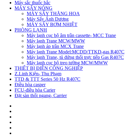
Máy sắc thuốc bắc
MÁY SẤY NÓNG
MÁY SẤY THĂNG HOA
Máy Sấy Ánh Dương
MÁY SẤY BƠM NHIỆT
PHÒNG LẠNH
Máy lạnh cục bộ âm trần cassette- MCC Trane
Máy lạnh Trane MCW/MWW
Máy lạnh áp trần MCX Trane
Máy lạnh Trane Model:MCDD/TTKD-gas R407C
Máy lạnh Trane, tủ đứng thổi trực tiếp Gas R407C
Máy lạnh cục bộ treo tường MCW/MWW
THIẾT BỊ ĐIỆN CÔNG NGHIỆP
Z.Linh Kiện- Thu Phạm
TTD & TTT Series 50 Hz R407C
Điều hòa casper
FCU-điều hòa Carier
Đặt sàn thổi ngang- Carrier