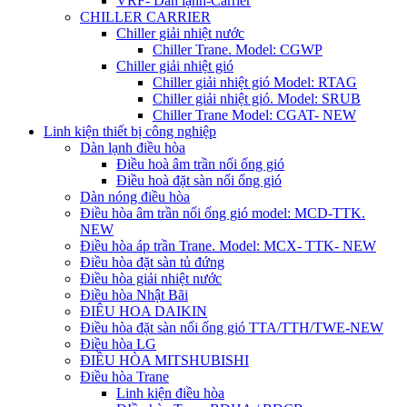
VRF- Dàn lạnh-Carrier
CHILLER CARRIER
Chiller giải nhiệt nước
Chiller Trane. Model: CGWP
Chiller giải nhiệt gió
Chiller giải nhiệt gió Model: RTAG
Chiller giải nhiệt gió. Model: SRUB
Chiller Trane Model: CGAT- NEW
Linh kiện thiết bị công nghiệp
Dàn lạnh điều hòa
Điều hoà âm trần nối ống gió
Điều hoà đặt sàn nối ống gió
Dàn nóng điều hòa
Điều hòa âm trần nối ống gió model: MCD-TTK.
NEW
Điều hòa áp trần Trane. Model: MCX- TTK- NEW
Điều hòa đặt sàn tủ đứng
Điều hòa giải nhiệt nước
Điều hòa Nhật Bãi
ĐIÊU HOA DAIKIN
Điều hòa đặt sàn nối ống gió TTA/TTH/TWE-NEW
Điều hòa LG
ĐIỀU HÒA MITSHUBISHI
Điều hòa Trane
Linh kiện điều hòa