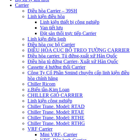
Carrier
Điều hòa Carrier – 39SH
Linh kiện điều hòa
Linh kiện thiết bị công nghiệp
Van tiết lưu
Đặt sàn thổi trực tiếp Carrier
Linh kiện điện lạnh
Điều hòa cục bộ Carrier
ĐIỀU HÒA CỤC BỘ TREO TƯỜNG CARRIER
Điều hòa carrier. Tủ đứng-xuất xứ Hàn Quốc
Điều hòa tủ đứng Carrier- Xuất xứ Hàn Quốc
Cassette 4 hướng thổi Carrier
Công Ty Cổ Phần Smind chuyên cấp linh kiện điều
hòa chính hãng
Chiller Ricom
z.Biến tần-Kim Loan
CHILLER GIÓ CARRIER
Linh kiện công nghiệp
Chiller Trane. Model: RTAD
Chiller Trane. Model: RTAE
Chiller Trane. Model: RTHE
Chiller Trane. Model: RTHG
VRF Carrier
Mini VRF- Carrier