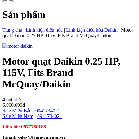
Sản phẩm
Trang chủ
|
Linh kiện điều hòa
|
Linh kiện điều hòa Daikin
|
Motor
quạt Daikin 0.25 HP, 115V, Fits Brand McQuay/Daikin
Motor quạt Daikin 0.25 HP,
115V, Fits Brand
McQuay/Daikin
4
out of 5
6.000.000
₫
Sale Miền Bắc
-
0941734021
Sale Miền Nam
-
0941734021
Liên hệ: 0977760186
Email: sales@tranevn.com.vn