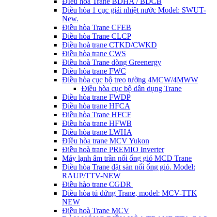
ĐIều hòa Trane BDHA / BDCB
Điều hòa 1 cục giải nhiệt nước Model: SWUT-
New.
Điều hòa Trane CFEB
Điều hòa Trane CLCP
Điều hoà trane CTKD/CWKD
Điều hòa trane CWS
Điều hoà Trane dòng Greenergy
Điều hòa trane FWC
Điều hòa cục bộ treo tường 4MCW/4MWW
Điều hòa cục bộ dân dụng Trane
Điều hòa trane FWDP
Điều hòa trane HFCA
Điều hòa Trane HFCF
Điều hòa trane HFWB
Điều hòa trane LWHA
ĐIều hòa trane MCV Yukon
Điều hoà trane PREMIO Inverter
Máy lạnh âm trần nối ống gió MCD Trane
Điều hòa Trane đặt sàn nối ống gió. Model:
RAUP/TTV-NEW
Điều hào trane CGDR
Điều hòa tủ đứng Trane, model: MCV-TTK
NEW
Điều hoà Trane MCV