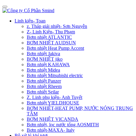
Linh kiện- Toan
z. Tháp giải nhiệt- Sơn Nguyễn
Z- Linh Kiện- Thu Phạm
Bơm nhiệt ATLANTIC
BƠM NHIỆT AUDSUN
Bơm nhiệt Heat Pump Accent
Bơm nhiệt Jakiva
BƠM NHIỆT jiko
Bơm nhiệt KAHAWA
Bơm nhiệt Midea
Bơm nhiệt Mitsubishi electric
Bơm nhiệt Panzer
Bơm nhiệt Rheem
Bơm nhiêt Seilar
Z. Linh phụ kiện- Anh Tuyết
Bơm nhiệt YIELDHOUSE
BƠM NHIÊT-HEAT PUMP, NƯỚC NÓNG TRUNG
TÂM
BƠM NHIỆT VICANDA
Bơm nhiệt, lọc nước tổng AOSMITH
Bơm nhiệt-MAXA- Italy
Bộ xử lý khí tươi