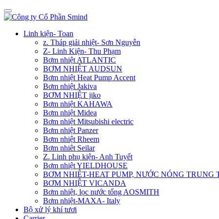
Linh kiện- Toan
z. Tháp giải nhiệt- Sơn Nguyễn
Z- Linh Kiện- Thu Phạm
Bơm nhiệt ATLANTIC
BƠM NHIỆT AUDSUN
Bơm nhiệt Heat Pump Accent
Bơm nhiệt Jakiva
BƠM NHIỆT jiko
Bơm nhiệt KAHAWA
Bơm nhiệt Midea
Bơm nhiệt Mitsubishi electric
Bơm nhiệt Panzer
Bơm nhiệt Rheem
Bơm nhiêt Seilar
Z. Linh phụ kiện- Anh Tuyết
Bơm nhiệt YIELDHOUSE
BƠM NHIÊT-HEAT PUMP, NƯỚC NÓNG TRUNG
BƠM NHIỆT VICANDA
Bơm nhiệt, lọc nước tổng AOSMITH
Bơm nhiệt-MAXA- Italy
Bộ xử lý khí tươi
Carrier