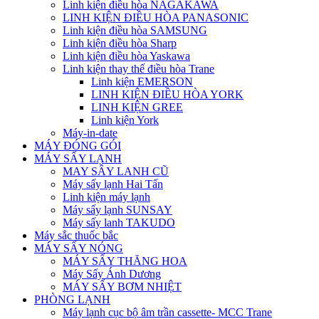
Linh kiện điều hòa NAGAKAWA
LINH KIỆN ĐIỀU HÒA PANASONIC
Linh kiện điều hòa SAMSUNG
Linh kiện điều hòa Sharp
Linh kiện điều hòa Yaskawa
Linh kiện thay thế điều hòa Trane
Linh kiện EMERSON
LINH KIỆN ĐIỀU HÒA YORK
LINH KIỆN GREE
Linh kiện York
Máy-in-date
MÁY ĐÓNG GÓI
MÁY SẤY LẠNH
MAY SÂY LANH CŨ
Máy sấy lạnh Hai Tấn
Linh kiện máy lạnh
Máy sấy lạnh SUNSAY
Máy sấy lanh TAKUDO
Máy sắc thuốc bắc
MÁY SẤY NÓNG
MÁY SẤY THĂNG HOA
Máy Sấy Ánh Dương
MÁY SẤY BƠM NHIỆT
PHÒNG LẠNH
Máy lạnh cục bộ âm trần cassette- MCC Trane