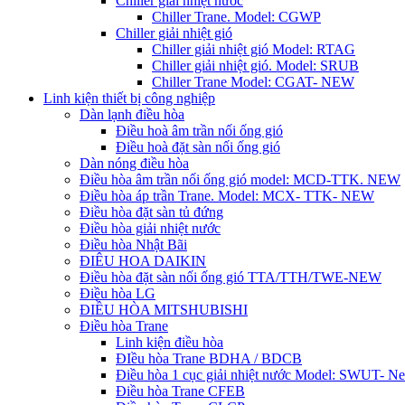
Chiller giải nhiệt nước
Chiller Trane. Model: CGWP
Chiller giải nhiệt gió
Chiller giải nhiệt gió Model: RTAG
Chiller giải nhiệt gió. Model: SRUB
Chiller Trane Model: CGAT- NEW
Linh kiện thiết bị công nghiệp
Dàn lạnh điều hòa
Điều hoà âm trần nối ống gió
Điều hoà đặt sàn nối ống gió
Dàn nóng điều hòa
Điều hòa âm trần nối ống gió model: MCD-TTK. NEW
Điều hòa áp trần Trane. Model: MCX- TTK- NEW
Điều hòa đặt sàn tủ đứng
Điều hòa giải nhiệt nước
Điều hòa Nhật Bãi
ĐIÊU HOA DAIKIN
Điều hòa đặt sàn nối ống gió TTA/TTH/TWE-NEW
Điều hòa LG
ĐIỀU HÒA MITSHUBISHI
Điều hòa Trane
Linh kiện điều hòa
ĐIều hòa Trane BDHA / BDCB
Điều hòa 1 cục giải nhiệt nước Model: SWUT- N
Điều hòa Trane CFEB