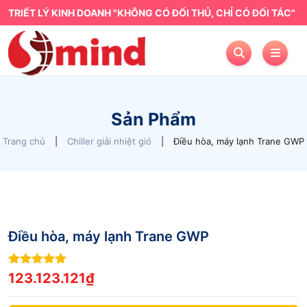
TRIẾT LÝ KINH DOANH "KHÔNG CÓ ĐỐI THỦ, CHỈ CÓ ĐỐI TÁC"
Sản Phẩm
Trang chủ
|
Chiller giải nhiệt gió
|
Điều hòa, máy lạnh Trane GWP
Điều hòa, máy lạnh Trane GWP
7
out of 5
123.123.121
₫