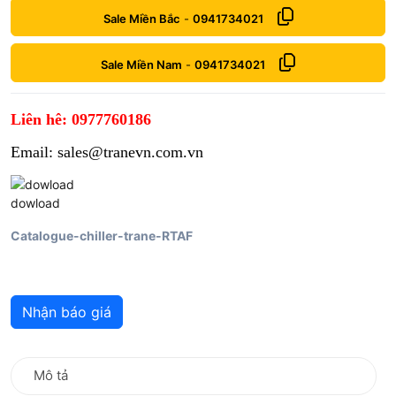
Sale Miền Bắc
-
0941734021
Sale Miền Nam
-
0941734021
Liên hê: 0977760186
Email: sales@tranevn.com.vn
dowload
Catalogue-chiller-trane-RTAF
Nhận báo giá
Mô tả