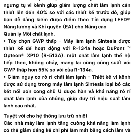
ngưng tụ vi kênh giúp giảm lượng chất làm lạnh cần
thiết lên đến 40% so với các thiết kế trước đó, giúp
bạn dễ dàng kiếm được điểm theo Tín dụng LEED®
Năng lượng và Khí quyển (EA) cho Nâng cao
Quản lý Môi chất lạnh.
• Tùy chọn GWP thấp – Máy làm lạnh Sintesis được
thiết kế để hoạt động với R-134a hoặc DuPont ™
Opteon® XP10 (R-513A), một chất làm lạnh thế hệ
tiếp theo, không cháy, mang lại cùng công suất với
GWP thấp hơn 55% so với của R-134a.
• Giảm nguy cơ rò rỉ chất làm lạnh – Thiết kế vi kênh
được sử dụng trong máy làm lạnh Sintesis loại bỏ các
kết nối uốn cong chữ U được hàn và khả năng rò rỉ
chất làm lạnh của chúng, giúp duy trì hiệu suất làm
lạnh cao nhất.
Tuyệt vời cho hệ thống lưu trữ nhiệt
Các nhà máy làm lạnh tăng cường khả năng làm lạnh
có thể giảm đáng kể chi phí làm mát bằng cách làm và