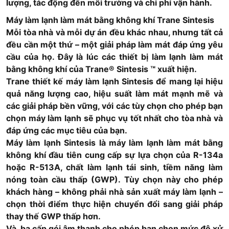
lượng, tác động đến môi trường và chi phí vận hành.
Máy làm lạnh làm mát bằng không khí Trane Sintesis
Mỗi tòa nhà và mỗi dự án đều khác nhau, nhưng tất cả
đều cần một thứ – một giải pháp làm mát đáp ứng yêu
cầu của họ. Đây là lúc các thiết bị làm lạnh làm mát
bằng không khí của Trane® Sintesis ™ xuất hiện.
Trane thiết kế máy làm lạnh Sintesis để mang lại hiệu
quả năng lượng cao, hiệu suất làm mát mạnh mẽ và
các giải pháp bền vững, với các tùy chọn cho phép bạn
chọn máy làm lạnh sẽ phục vụ tốt nhất cho tòa nhà và
đáp ứng các mục tiêu của bạn.
Máy làm lạnh Sintesis là máy làm lạnh làm mát bằng
không khí đầu tiên cung cấp sự lựa chọn của R-134a
hoặc R-513A, chất làm lạnh tái sinh, tiềm năng làm
nóng toàn cầu thấp (GWP). Tùy chọn này cho phép
khách hàng – không phải nhà sản xuất máy làm lạnh –
chọn thời điểm thực hiện chuyển đổi sang giải pháp
thay thế GWP thấp hơn.
Và, ba cấp gói âm thanh cho phép bạn chọn mức độ xử