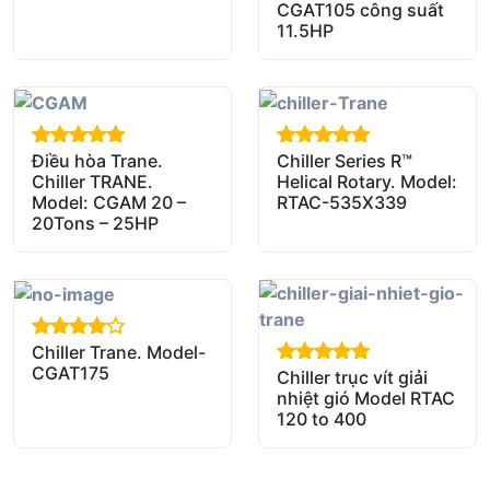
CGAT105 công suất
11.5HP
Điều hòa Trane.
Chiller Series R™
out of 5
out of 5
Chiller TRANE.
Helical Rotary. Model:
Model: CGAM 20 –
RTAC-535X339
20Tons – 25HP
Chiller Trane. Model-
out of 5
CGAT175
Chiller trục vít giải
out of 5
nhiệt gió Model RTAC
120 to 400