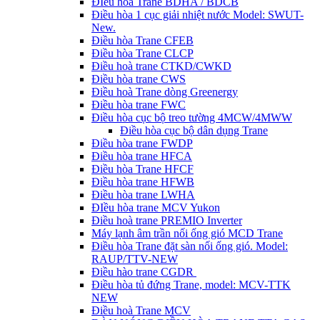
ĐIều hòa Trane BDHA / BDCB
Điều hòa 1 cục giải nhiệt nước Model: SWUT-
New.
Điều hòa Trane CFEB
Điều hòa Trane CLCP
Điều hoà trane CTKD/CWKD
Điều hòa trane CWS
Điều hoà Trane dòng Greenergy
Điều hòa trane FWC
Điều hòa cục bộ treo tường 4MCW/4MWW
Điều hòa cục bộ dân dụng Trane
Điều hòa trane FWDP
Điều hòa trane HFCA
Điều hòa Trane HFCF
Điều hòa trane HFWB
Điều hòa trane LWHA
ĐIều hòa trane MCV Yukon
Điều hoà trane PREMIO Inverter
Máy lạnh âm trần nối ống gió MCD Trane
Điều hòa Trane đặt sàn nối ống gió. Model:
RAUP/TTV-NEW
Điều hào trane CGDR
Điều hòa tủ đứng Trane, model: MCV-TTK
NEW
Điều hoà Trane MCV