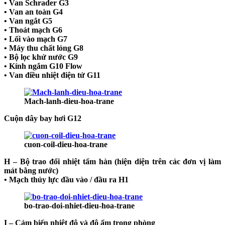
• Van Schrader G3
• Van an toàn G4
• Van ngắt G5
• Thoát mạch G6
• Lối vào mạch G7
• Máy thu chất lỏng G8
• Bộ lọc khử nước G9
• Kính ngắm G10 Flow
• Van điều nhiệt điện tử G11
Mach-lanh-dieu-hoa-trane
Cuộn dây bay hơi G12
cuon-coil-dieu-hoa-trane
H – Bộ trao đổi nhiệt tấm hàn (hiện diện trên các đơn vị làm
mát bằng nước)
• Mạch thủy lực đầu vào / đầu ra H1
bo-trao-doi-nhiet-dieu-hoa-trane
I – Cảm biến nhiệt độ và độ ẩm trong phòng