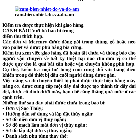
cam-bien-nhiet-do-va-do-am
Kiểm tra được thực hiện khi giao hàng
CẢNH BÁO! Vứt bỏ bao bì trong
điểm thu thích hợp.
Các đơn vị Mercury được đóng gói trong thùng gỗ hoặc neo
vào pallet và được phủ bằng bìa cứng.
Kiểm tra xem việc giao hàng đã hoàn tất chưa và thông báo cho
người vận chuyển về bất kỳ thiệt hại nào cho đơn vị có thể
được quy cho là quá bất cẩn hoặc vận chuyển không phù hợp.
Cụ thể, kiểm tra mọi hư hỏng cuối cùng đối với bảng điều
khiển trong đó thiết bị đầu cuối người dùng được gắn.
Việc nâng và di chuyển thiết bị phải được thực hiện bằng máy
nâng cơ, được cung cấp một dây đai được tạo thành từ dây đai
dệt, được cố định dưới máy, hạn chế căng thẳng quá mức ở các
cạnh trên.
Những thứ sau đây phải được chứa trong bao bì:
• Đơn vị Sao Thủy;
• Hướng dẫn sử dụng và lắp đặt thủy ngân;
• Sơ đồ điện đơn vị thủy ngân;
• Sơ đồ mạch làm mát đơn vị thủy ngân;
• Sơ đồ lắp đặt đơn vị thủy ngân;
• Danh sách phụ tùng thay thế;