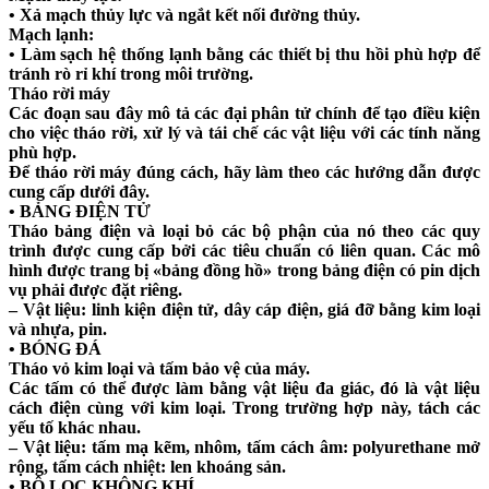
• Xả mạch thủy lực và ngắt kết nối đường thủy.
Mạch lạnh:
• Làm sạch hệ thống lạnh bằng các thiết bị thu hồi phù hợp để
tránh rò rỉ khí trong môi trường.
Tháo rời máy
Các đoạn sau đây mô tả các đại phân tử chính để tạo điều kiện
cho việc tháo rời, xử lý và tái chế các vật liệu với các tính năng
phù hợp.
Để tháo rời máy đúng cách, hãy làm theo các hướng dẫn được
cung cấp dưới đây.
• BẢNG ĐIỆN TỬ
Tháo bảng điện và loại bỏ các bộ phận của nó theo các quy
trình được cung cấp bởi các tiêu chuẩn có liên quan. Các mô
hình được trang bị «bảng đồng hồ» trong bảng điện có pin dịch
vụ phải được đặt riêng.
– Vật liệu: linh kiện điện tử, dây cáp điện, giá đỡ bằng kim loại
và nhựa, pin.
• BÓNG ĐÁ
Tháo vỏ kim loại và tấm bảo vệ của máy.
Các tấm có thể được làm bằng vật liệu đa giác, đó là vật liệu
cách điện cùng với kim loại. Trong trường hợp này, tách các
yếu tố khác nhau.
– Vật liệu: tấm mạ kẽm, nhôm, tấm cách âm: polyurethane mở
rộng, tấm cách nhiệt: len khoáng sản.
• BỘ LỌC KHÔNG KHÍ