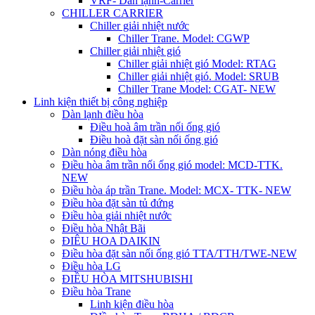
VRF- Dàn lạnh-Carrier
CHILLER CARRIER
Chiller giải nhiệt nước
Chiller Trane. Model: CGWP
Chiller giải nhiệt gió
Chiller giải nhiệt gió Model: RTAG
Chiller giải nhiệt gió. Model: SRUB
Chiller Trane Model: CGAT- NEW
Linh kiện thiết bị công nghiệp
Dàn lạnh điều hòa
Điều hoà âm trần nối ống gió
Điều hoà đặt sàn nối ống gió
Dàn nóng điều hòa
Điều hòa âm trần nối ống gió model: MCD-TTK.
NEW
Điều hòa áp trần Trane. Model: MCX- TTK- NEW
Điều hòa đặt sàn tủ đứng
Điều hòa giải nhiệt nước
Điều hòa Nhật Bãi
ĐIÊU HOA DAIKIN
Điều hòa đặt sàn nối ống gió TTA/TTH/TWE-NEW
Điều hòa LG
ĐIỀU HÒA MITSHUBISHI
Điều hòa Trane
Linh kiện điều hòa