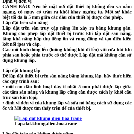
Định vị đơn vị
CẢNH BÁO! Nếu bề mặt nơi đặt thiết bị không đều và nằm
ngang, có nguy cơ tràn ra khỏi khay ngưng tụ. Một sự khác
biệt tối đa là 5 mm giữa các đầu của thiết bị được cho phép.
Lắp đặt trên sàn nâng
Lắp đặt trên sàn truy cập nâng lên xảy ra bằng khung gắn.
Khung cho phép lắp đặt thiết bị trước khi lắp đặt sàn nâng,
tăng khả năng hấp thụ tiếng ồn và rung động và tạo điều kiện
kết nối ipes và cáp.
Các mô hình dòng lên (luồng không khí đi lên) với cửa hút khí
phía sau hoặc phía trước có thể được Lắp đặt mà không cần sử
dụng khung lắp.
Lắp đặt khung lắp
Để lắp đặt thiết bị trên sàn nâng bằng khung lắp, hãy thực hiện
các quy trình sau:
• một con dấu linh hoạt dày ít nhất 5 mm phải được lắp giữa
các tấm sàn nâng và khung lắp cũng cần được cách ly khỏi cấu
trúc sàn kim loại;
• định vị đơn vị của khung lắp và sửa nó bằng cách sử dụng các
ốc vít M8 được tìm thấy trên đế của thiết bị.
Lap-dat-khung-dieu-hoa-trane
Lắp đặt trên sàn không được nâng