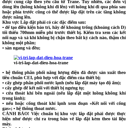
được cung cấp theo yêu cầu từ Trane. Tuy nhiên, các đơn vị
dòng lên (luồng không khí đi lên) với luồng khí đi qua phía sau
hoặc phía trước cũng có thể được lắp đặt trên các tầng không
được nâng lên.
Khu vực Lắp đặt phải có các đặc điểm sau:
• để tạo điều kiện bảo trì, hãy để khoảng trống (khoảng cách D)
tối thiểu 700mm miễn phí trước thiết bị. Kiểm tra xem các kết
nối nạp và xả khí không bị chặn theo bất kỳ cách nào, thậm chí
không một phần;
• sàn ngang và đều;
vi-tri-lap-dat-dieu-hoa-trane
• hệ thống phân phối năng lượng điện đã được sản xuất theo
tiêu chuẩn CEI, phù hợp với đặc điểm của thiết bị;
• cấy ghép phân phối nước lạnh (nếu lắp đặt máy tạo độ ẩm);
• cấy ghép để kết nối với thiết bị ngưng tụ;
• cửa thoát khí bên ngoài (nếu lắp đặt một luồng không khí
trong lành);
• nếu hoặc cống thoát khí lạnh xem đoạn «Kết nối với cống
gas»; • hệ thông thoat nươc.
CẢNH BÁO! Việc chuẩn bị khu vực lắp đặt phải được thực
hiện như được chỉ ra trong bản vẽ lắp đặt kèm theo tài liệu
máy.