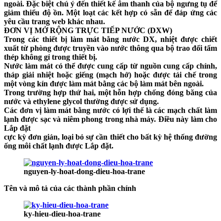
ngoài. Đặc biệt chú ý đến thiết kế âm thanh của bộ ngưng tụ để
giảm thiểu độ ồn. Một loạt các kết hợp có sẵn để đáp ứng các
yêu cầu trang web khác nhau.
ĐƠN VỊ MỞ RỘNG TRỰC TIẾP NƯỚC (DXW)
Trong các thiết bị làm mát bằng nước DX, nhiệt được chiết
xuất từ ​​phòng được truyền vào nước thông qua bộ trao đổi tấm
thép không gỉ trong thiết bị.
Nước làm mát có thể được cung cấp từ nguồn cung cấp chính,
tháp giải nhiệt hoặc giếng (mạch hở) hoặc được tái chế trong
một vòng kín được làm mát bằng các bộ làm mát bên ngoài.
Trong trường hợp thứ hai, một hỗn hợp chống đóng băng của
nước và ethylene glycol thường được sử dụng.
Các đơn vị làm mát bằng nước có lợi thế là các mạch chất làm
lạnh được sạc và niêm phong trong nhà máy. Điều này làm cho
Lắp đặt
cực kỳ đơn giản, loại bỏ sự cần thiết cho bất kỳ hệ thống đường
ống môi chất lạnh được Lắp đặt.
nguyen-ly-hoat-dong-dieu-hoa-trane
Tên và mô tả của các thành phần chính
ky-hieu-dieu-hoa-trane