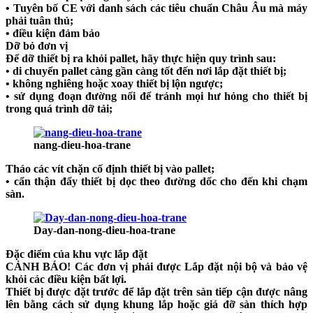
• Tuyên bố CE với danh sách các tiêu chuẩn Châu Âu mà máy
phải tuân thủ;
• điều kiện đảm bảo
Dỡ bỏ đơn vị
Để dỡ thiết bị ra khỏi pallet, hãy thực hiện quy trình sau:
• di chuyển pallet càng gần càng tốt đến nơi lắp đặt thiết bị;
• không nghiêng hoặc xoay thiết bị lộn ngược;
• sử dụng đoạn đường nối để tránh mọi hư hỏng cho thiết bị
trong quá trình dỡ tải;
nang-dieu-hoa-trane
Tháo các vít chặn cố định thiết bị vào pallet;
• cẩn thận đẩy thiết bị dọc theo đường dốc cho đến khi chạm
sàn.
Day-dan-nong-dieu-hoa-trane
Đặc điểm của khu vực lắp đặt
CẢNH BÁO!
Các đơn vị phải được Lắp đặt nội bộ và bảo vệ
khỏi các điều kiện bất lợi.
Thiết bị được đặt trước để lắp đặt trên sàn tiếp cận được nâng
lên bằng cách sử dụng khung lắp hoặc giá đỡ sàn thích hợp