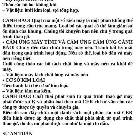
Tháo các bộ lọc không khí.
– Vật liệu: lưới kim loại, sợi tổng hợp.
CẢNH BÁO!
Quạt của một số kiểu máy là một phần không thể
thiếu trong cấu trúc mang. Loại bỏ các quạt có thể làm giảm sự
ổn định của khung. Chúng tôi khuyên bạn nên chú ý trong quá
trình tháo gỡ.
• CẢM ỨNG MÁY TÍNH VÀ CẢM ỨNG CẢM ỨNG CẢNH
BÁO!
Chú ý đến dầu chứa trong máy nén. Tránh bất kỳ mất
dầu trong quá trình hoạt động. Nếu có thể, loại bỏ dầu và máy
nén riêng biệt.
Cuối cùng tháo các bộ tách chất lỏng và máy nén ra khỏi đế
máy.
– Vật liệu: máy tách chất lỏng và máy nén
• CƠ SỞ KIM LOẠI
Tiến hành tái chế cơ sở kim loại.
– Vật liệu: tấm mạ kẽm.
CẢNH BÁO!
Chất thải phát sinh từ quá trình tháo gỡ máy
phải được xử lý và phân loại theo mã CER chỉ tư vấn cho các
công ty được ủy quyền và chuyên gia.
Biểu đồ sau đây chứa một danh sách một phần các mã CER
điển hình được áp dụng cho chất thải phát sinh từ quá trình
tháo gỡ, do đó, nó phải được coi như là một chỉ dẫn.
SỰ AN TOÀN