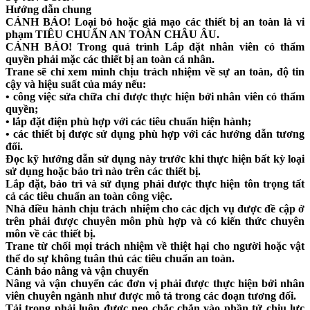
Hướng dẫn chung
CẢNH BÁO!
Loại bỏ hoặc giả mạo các thiết bị an toàn là vi
phạm TIÊU CHUẨN AN TOÀN CHÂU ÂU.
CẢNH BÁO!
Trong quá trình Lắp đặt nhân viên có thẩm
quyền phải mặc các thiết bị an toàn cá nhân.
Trane sẽ chỉ xem mình chịu trách nhiệm về sự an toàn, độ tin
cậy và hiệu suất của máy nếu:
• công việc sửa chữa chỉ được thực hiện bởi nhân viên có thẩm
quyền;
• lắp đặt điện phù hợp với các tiêu chuẩn hiện hành;
• các thiết bị được sử dụng phù hợp với các hướng dẫn tương
đối.
Đọc kỹ hướng dẫn sử dụng này trước khi thực hiện bất kỳ loại
sử dụng hoặc bảo trì nào trên các thiết bị.
Lắp đặt, bảo trì và sử dụng phải được thực hiện tôn trọng tất
cả các tiêu chuẩn an toàn công việc.
Nhà điều hành chịu trách nhiệm cho các dịch vụ được đề cập ở
trên phải được chuyên môn phù hợp và có kiến ​​thức chuyên
môn về các thiết bị.
Trane từ chối mọi trách nhiệm về thiệt hại cho người hoặc vật
thể do sự không tuân thủ các tiêu chuẩn an toàn.
Cảnh báo nâng và vận chuyển
Nâng và vận chuyển các đơn vị phải được thực hiện bởi nhân
viên chuyên ngành như được mô tả trong các đoạn tương đối.
Tải trọng phải luôn được neo chắc chắn vào phần tử chịu lực