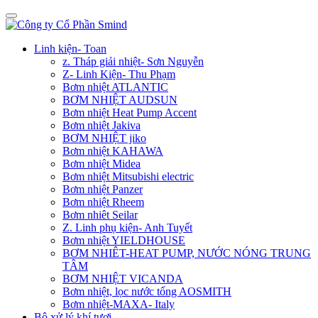
Linh kiện- Toan
z. Tháp giải nhiệt- Sơn Nguyễn
Z- Linh Kiện- Thu Phạm
Bơm nhiệt ATLANTIC
BƠM NHIỆT AUDSUN
Bơm nhiệt Heat Pump Accent
Bơm nhiệt Jakiva
BƠM NHIỆT jiko
Bơm nhiệt KAHAWA
Bơm nhiệt Midea
Bơm nhiệt Mitsubishi electric
Bơm nhiệt Panzer
Bơm nhiệt Rheem
Bơm nhiêt Seilar
Z. Linh phụ kiện- Anh Tuyết
Bơm nhiệt YIELDHOUSE
BƠM NHIÊT-HEAT PUMP, NƯỚC NÓNG TRUNG
TÂM
BƠM NHIỆT VICANDA
Bơm nhiệt, lọc nước tổng AOSMITH
Bơm nhiệt-MAXA- Italy
Bộ xử lý khí tươi