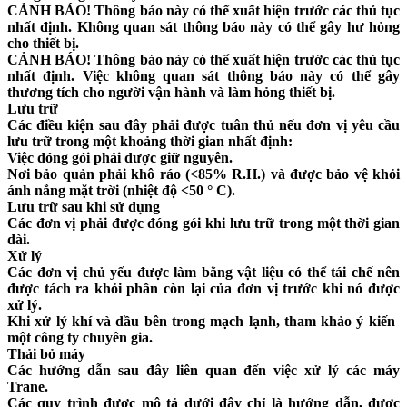
CẢNH BÁO!
Thông báo này có thể xuất hiện trước các thủ tục
nhất định. Không quan sát thông báo này có thể gây hư hỏng
cho thiết bị.
CẢNH BÁO!
Thông báo này có thể xuất hiện trước các thủ tục
nhất định. Việc không quan sát thông báo này có thể gây
thương tích cho người vận hành và làm hỏng thiết bị.
Lưu trữ
Các điều kiện sau đây phải được tuân thủ nếu đơn vị yêu cầu
lưu trữ trong một khoảng thời gian nhất định:
Việc đóng gói phải được giữ nguyên.
Nơi bảo quản phải khô ráo (<85% R.H.) và được bảo vệ khỏi
ánh nắng mặt trời (nhiệt độ <50 ° C).
Lưu trữ sau khi sử dụng
Các đơn vị phải được đóng gói khi lưu trữ trong một thời gian
dài.
Xử lý
Các đơn vị chủ yếu được làm bằng vật liệu có thể tái chế nên
được tách ra khỏi phần còn lại của đơn vị trước khi nó được
xử lý.
Khi xử lý khí và dầu bên trong mạch lạnh, tham khảo ý kiến ​​
một công ty chuyên gia.
Thải bỏ máy
Các hướng dẫn sau đây liên quan đến việc xử lý các máy
Trane.
Các quy trình được mô tả dưới đây chỉ là hướng dẫn, được