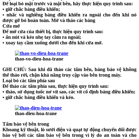
Để loại bỏ mặt trước và mặt bên, hãy thực hiện quy trình sau:
• giữ chắc bảng điều khiển;
• nhấc và nghiêng bảng điều khiển ra ngoài cho đến khi nó
được gỡ bỏ hoàn toàn. Mở và tháo các bảng
Cửa mở
Để mở cửa của thiết bị, thực hiện quy trình sau:
• ấn nút và kéo nhẹ tay cầm ra ngoài;
• xoay tay cầm xuống dưới cho đến khi cửa mở.
thao-vo-dieu-hoa-trane
GHI CHÚ:
Sau khi đã tháo các tấm bên, bảng bảo vệ không
thể tháo rời, chặn khả năng truy cập vào bên trong máy.
Loại bỏ các tấm phía sau
Để tháo các tấm phía sau, thực hiện quy trình sau:
• tháo, sử dụng tuốc nơ vít sao, các vít cố định bảng điều khiển;
• giữ chắc bảng điều khiển và kéo.
thao-dieu-hoa-trane
Tấm bảo vệ bên trong
Khoang kỹ thuật, lò sưởi điện và quạt tự động chuyển đổi được
bảo vệ bởi các tấm bảo vệ bên trong vì lý do an toàn và cho