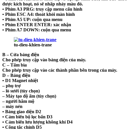
được kích hoạt, nó sẽ nhấp nháy màu đỏ.
• Phím A3 PRG: truy cập menu cấu hình
• Phím ESC A4: thoát khỏi màn hình
• Phím A5 UP: cuộn qua menu
• Phím ENTER ENTER: xác nhận
• Phím A7 DOWN: cuộn qua menu
tu-dieu-khien-trane
B – Cửa bảng điện
Cho phép truy cập vào bảng điện của máy.
C – Tấm bìa
Cho phép truy cập vào các thành phần bên trong của máy.
D – Bảng điện
• D1 Magnet nhiệt
– phụ trợ
– lò sưởi (tùy chọn)
– Máy tạo độ ẩm (tùy chọn)
– người hâm mộ
– máy nén
• Bảng giao diện D2
• Cảm biến bộ lọc bẩn D3
• Cảm biến lưu lượng không khí D4
• Công tắc chính D5