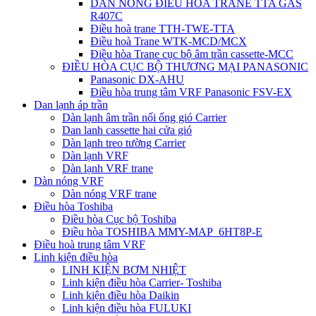
DÀN NÓNG ĐIỀU HÒA TRANE TTA GAS
R407C
Điều hoà trane TTH-TWE-TTA
Điều hoà Trane WTK-MCD/MCX
Điều hòa Trane cục bộ âm trần cassette-MCC
ĐIỀU HÒA CỤC BỘ THƯƠNG MẠI PANASONIC
Panasonic DX-AHU
Điều hòa trung tâm VRF Panasonic FSV-EX
Dan lạnh áp trần
Dàn lạnh âm trần nối ống gió Carrier
Dan lanh cassette hai cửa gió
Dàn lạnh treo tường Carrier
Dàn lạnh VRF
Dàn lạnh VRF trane
Dàn nóng VRF
Dàn nóng VRF trane
Điều hòa Toshiba
Điều hòa Cục bộ Toshiba
Điều hòa TOSHIBA MMY-MAP_6HT8P-E
Điều hoà trung tâm VRF
Linh kiện điều hòa
LINH KIỆN BƠM NHIỆT
Linh kiện điều hòa Carrier- Toshiba
Linh kiện điều hòa Daikin
Linh kiện điều hòa FULUKI