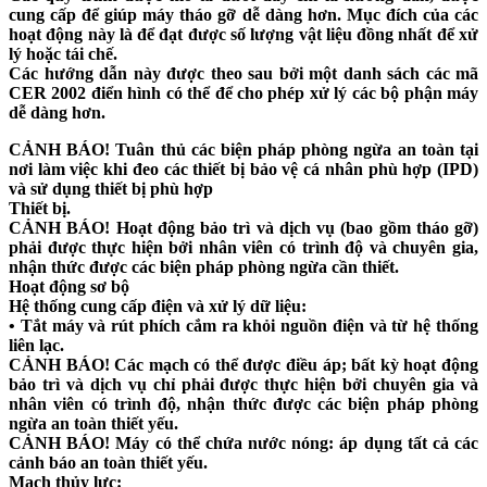
cung cấp để giúp máy tháo gỡ dễ dàng hơn. Mục đích của các
hoạt động này là để đạt được số lượng vật liệu đồng nhất để xử
lý hoặc tái chế.
Các hướng dẫn này được theo sau bởi một danh sách các mã
CER 2002 điển hình có thể để cho phép xử lý các bộ phận máy
dễ dàng hơn.
CẢNH BÁO!
Tuân thủ các biện pháp phòng ngừa an toàn tại
nơi làm việc khi đeo các thiết bị bảo vệ cá nhân phù hợp (IPD)
và sử dụng thiết bị phù hợp
Thiết bị.
CẢNH BÁO!
Hoạt động bảo trì và dịch vụ (bao gồm tháo gỡ)
phải được thực hiện bởi nhân viên có trình độ và chuyên gia,
nhận thức được các biện pháp phòng ngừa cần thiết.
Hoạt động sơ bộ
Hệ thống cung cấp điện và xử lý dữ liệu:
• Tắt máy và rút phích cắm ra khỏi nguồn điện và từ hệ thống
liên lạc.
CẢNH BÁO! Các mạch có thể được điều áp; bất kỳ hoạt động
bảo trì và dịch vụ chỉ phải được thực hiện bởi chuyên gia và
nhân viên có trình độ, nhận thức được các biện pháp phòng
ngừa an toàn thiết yếu.
CẢNH BÁO!
Máy có thể chứa nước nóng: áp dụng tất cả các
cảnh báo an toàn thiết yếu.
Mạch thủy lực: