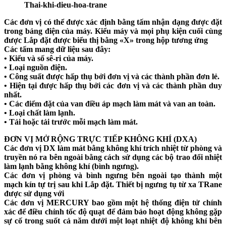
Thai-khi-dieu-hoa-trane
Các đơn vị có thể được xác định bằng tấm nhận dạng được đặt
trong bảng điện của máy. Kiểu máy và mọi phụ kiện cuối cùng
được Lắp đặt được biểu thị bằng «X» trong hộp tương ứng
Các tấm mang dữ liệu sau đây:
• Kiểu và số sê-ri của máy.
• Loại nguồn điện.
• Công suất được hấp thụ bởi đơn vị và các thành phần đơn lẻ.
• Hiện tại được hấp thụ bởi các đơn vị và các thành phần duy
nhất.
• Các điểm đặt của van điều áp mạch làm mát và van an toàn.
• Loại chất làm lạnh.
• Tải hoặc tải trước mỗi mạch làm mát.
ĐƠN VỊ MỞ RỘNG TRỰC TIẾP KHÔNG KHÍ (DXA)
Các đơn vị DX làm mát bằng không khí trích nhiệt từ phòng và
truyền nó ra bên ngoài bằng cách sử dụng các bộ trao đổi nhiệt
làm lạnh bằng không khí (bình ngưng).
Các đơn vị phòng và bình ngưng bên ngoài tạo thành một
mạch kín tự trị sau khi Lắp đặt. Thiết bị ngưng tụ từ xa TRane
được sử dụng với
Các đơn vị MERCURY bao gồm một hệ thống điện tử chính
xác để điều chỉnh tốc độ quạt để đảm bảo hoạt động không gặp
sự cố trong suốt cả năm dưới một loạt nhiệt độ không khí bên