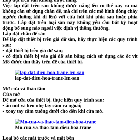
Việc lắp đặt trên sàn không được nâng lên có thể xảy ra mà
không cần sử dụng chân đế, mà chỉ trên các mô hình dòng chảy
ngược (luồng khí đi lên) với cửa hút khí phía sau hoặc phía
trước. Lắp đặt trên loại sàn này không yêu cầu bất kỳ hoạt
động bổ sung nào ngoài việc định vị thông thường.
Lắp đặt chân đế sàn
Để lắp đặt thiết bị trên giá đỡ sàn, hãy thực hiện các quy trình
sau:
• đặt thiết bị trên giá đỡ sàn;
• cố định thiết bị vào giá đỡ sàn bằng cách sử dụng các ốc vít
M8 được tìm thấy trên đế của thiết bị.
lap-dat-dieu-hoa-trane-len-san
Mở cửa và tháo tấm
Cửa mở
Để mở cửa của thiết bị, thực hiện quy trình sau:
• ấn nút và kéo nhẹ tay cầm ra ngoài;
• xoay tay cầm xuống dưới cho đến khi cửa mở.
Mo-cua-va-thao-tam-dieu-hoa-trane
Loại bỏ các mặt trước và mặt bên