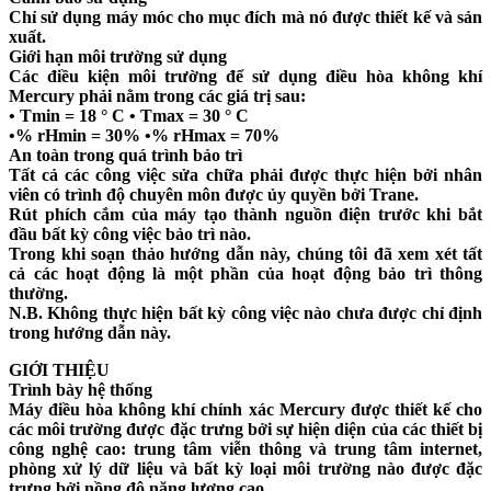
Chỉ sử dụng máy móc cho mục đích mà nó được thiết kế và sản
xuất.
Giới hạn môi trường sử dụng
Các điều kiện môi trường để sử dụng điều hòa không khí
Mercury phải nằm trong các giá trị sau:
• Tmin = 18 ° C • Tmax = 30 ° C
•% rHmin = 30% •% rHmax = 70%
An toàn trong quá trình bảo trì
Tất cả các công việc sửa chữa phải được thực hiện bởi nhân
viên có trình độ chuyên môn được ủy quyền bởi Trane.
Rút phích cắm của máy tạo thành nguồn điện trước khi bắt
đầu bất kỳ công việc bảo trì nào.
Trong khi soạn thảo hướng dẫn này, chúng tôi đã xem xét tất
cả các hoạt động là một phần của hoạt động bảo trì thông
thường.
N.B. Không thực hiện bất kỳ công việc nào chưa được chỉ định
trong hướng dẫn này.
GIỚI THIỆU
Trình bày hệ thống
Máy điều hòa không khí chính xác Mercury được thiết kế cho
các môi trường được đặc trưng bởi sự hiện diện của các thiết bị
công nghệ cao: trung tâm viễn thông và trung tâm internet,
phòng xử lý dữ liệu và bất kỳ loại môi trường nào được đặc
trưng bởi nồng độ năng lượng cao.