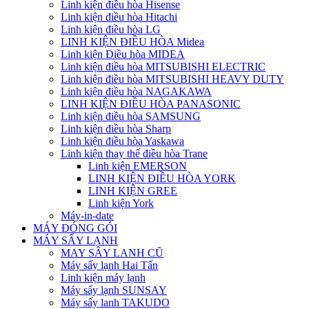
Linh kiện điều hòa Hisense
Linh kiện điều hòa Hitachi
Linh kiện điều hòa LG
LINH KIỆN ĐIỀU HÒA Midea
Linh kiện Điều hòa MIDEA
Linh kiện điều hòa MITSUBISHI ELECTRIC
Linh kiện điều hòa MITSUBISHI HEAVY DUTY
Linh kiện điều hòa NAGAKAWA
LINH KIỆN ĐIỀU HÒA PANASONIC
Linh kiện điều hòa SAMSUNG
Linh kiện điều hòa Sharp
Linh kiện điều hòa Yaskawa
Linh kiện thay thế điều hòa Trane
Linh kiện EMERSON
LINH KIỆN ĐIỀU HÒA YORK
LINH KIỆN GREE
Linh kiện York
Máy-in-date
MÁY ĐÓNG GÓI
MÁY SẤY LẠNH
MAY SÂY LANH CŨ
Máy sấy lạnh Hai Tấn
Linh kiện máy lạnh
Máy sấy lạnh SUNSAY
Máy sấy lanh TAKUDO