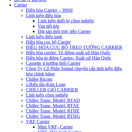
Carrier
Điều hòa Carrier – 39SH
Linh kiện điều hòa
Linh kiện thiết bị công nghiệp
Van tiết lưu
Đặt sàn thổi trực tiếp Carrier
Linh kiện điện lạnh
Điều hòa cục bộ Carrier
ĐIỀU HÒA CỤC BỘ TREO TƯỜNG CARRIER
Điều hòa carrier. Tủ đứng-xuất xứ Hàn Quốc
Điều hòa tủ đứng Carrier- Xuất xứ Hàn Quốc
Cassette 4 hướng thổi Carrier
Công Ty Cổ Phần Smind chuyên cấp linh kiện điều
hòa chính hãng
Chiller Ricom
z.Biến tần-Kim Loan
CHILLER GIÓ CARRIER
Linh kiện công nghiệp
Chiller Trane. Model: RTAD
Chiller Trane. Model: RTAE
Chiller Trane. Model: RTHE
Chiller Trane. Model: RTHG
VRF Carrier
Mini VRF- Carrier