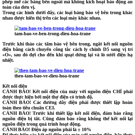
phép mở các bảng bên ngoài mà không kích hoạt báo động an
toàn của đơn vị.
Trong các hình dưới đây, các loại bảng bảo vệ bên trong khác
nhau được hiển thị trên các loại máy khác nhau.
tam-bao-ve-ben-trong-dieu-hoa-trane
Trước khi tháo các tấm bảo vệ bên trong, ngắt kết nối nguồn
điện bằng cách chuyển công tắc cách ly chính D5 sang vị trí
«O», sau đó đợi cho đến khi quạt dừng lại và lò sưởi điện hạ
nhiệt.
theo-tam-bao-ve-dieu-hoa-trane
Kết nối điện
CẢNH BÁO!
Kết nối điện của máy với nguồn điện CHỈ phải
được thực hiện bởi một thợ điện có trình độ.
CẢNH BÁO!
Các đường dây điện phải được thiết lập hoàn
toàn theo tiêu chuẩn CEI.
CẢNH BÁO!
Trước khi thiết lập kết nối điện, đảm bảo rằng
nguồn điện bị tắt. Cũng đảm bảo rằng không thể kết nối lại
nguồn điện trong quá trình hoạt động.
CẢNH BÁO!
Điện áp nguồn phải là ± 10%
Để thực hiện các kết nối điện của máy với nguồn điện, hãy thực