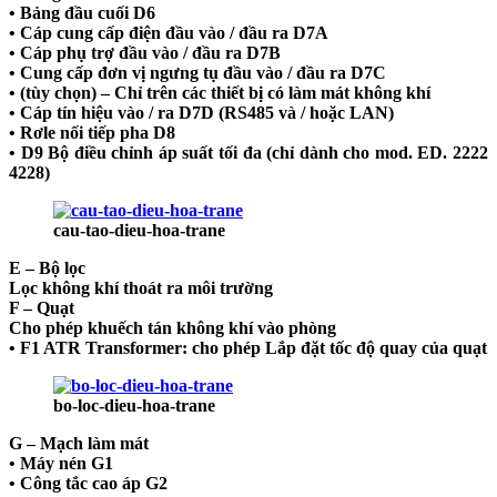
• Bảng đầu cuối D6
• Cáp cung cấp điện đầu vào / đầu ra D7A
• Cáp phụ trợ đầu vào / đầu ra D7B
• Cung cấp đơn vị ngưng tụ đầu vào / đầu ra D7C
• (tùy chọn) – Chỉ trên các thiết bị có làm mát không khí
• Cáp tín hiệu vào / ra D7D (RS485 và / hoặc LAN)
• Rơle nối tiếp pha D8
• D9 Bộ điều chỉnh áp suất tối đa (chỉ dành cho mod. ED. 2222
4228)
cau-tao-dieu-hoa-trane
E – Bộ lọc
Lọc không khí thoát ra môi trường
F – Quạt
Cho phép khuếch tán không khí vào phòng
• F1 ATR Transformer: cho phép Lắp đặt tốc độ quay của quạt
bo-loc-dieu-hoa-trane
G – Mạch làm mát
• Máy nén G1
• Công tắc cao áp G2