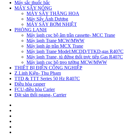
Máy sắc thuốc bắc
MÁY SẤY NÓNG
MÁY SẤY THĂNG HOA
Máy Sấy Ánh Dương
MÁY SẤY BƠM NHIỆT
PHÒNG LẠNH
Máy lạnh cục bộ âm trần cassette- MCC Trane
Máy lạnh Trane MCW/MWW
Máy lạnh áp trần MCX Trane
Máy lạnh Trane Model:MCDD/TTKD-gas R407C
Máy lạnh Trane, tủ đứng thổi trực tiếp Gas R407C
Máy lạnh cục bộ treo tường MCW/MWW
THIẾT BỊ ĐIỆN CÔNG NGHIỆP
Z.Linh Kiện- Thu Phạm
TTD & TTT Series 50 Hz R407C
Điều hòa casper
FCU-điều hòa Carier
Đặt sàn thổi ngang- Carrier