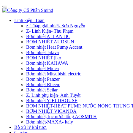
Linh kiện- Toan
z. Tháp giải nhiệt- Sơn Nguyễn
Z- Linh Kiện- Thu Phạm
Bơm nhiệt ATLANTIC
BƠM NHIỆT AUDSUN
Bơm nhiệt Heat Pump Accent
Bơm nhiệt Jakiva
BƠM NHIỆT jiko
Bơm nhiệt KAHAWA
Bơm nhiệt Midea
Bơm nhiệt Mitsubishi electric
Bơm nhiệt Panzer
Bơm nhiệt Rheem
Bơm nhiêt Seilar
Z. Linh phụ kiện- Anh Tuyết
Bơm nhiệt YIELDHOUSE
BƠM NHIÊT-HEAT PUMP, NƯỚC NÓNG TRUNG
BƠM NHIỆT VICANDA
Bơm nhiệt, lọc nước tổng AOSMITH
Bơm nhiệt-MAXA- Italy
Bộ xử lý khí tươi
Carrier