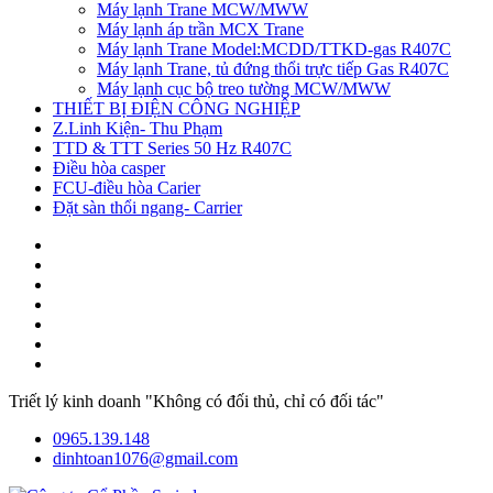
Máy lạnh Trane MCW/MWW
Máy lạnh áp trần MCX Trane
Máy lạnh Trane Model:MCDD/TTKD-gas R407C
Máy lạnh Trane, tủ đứng thổi trực tiếp Gas R407C
Máy lạnh cục bộ treo tường MCW/MWW
THIẾT BỊ ĐIỆN CÔNG NGHIỆP
Z.Linh Kiện- Thu Phạm
TTD & TTT Series 50 Hz R407C
Điều hòa casper
FCU-điều hòa Carier
Đặt sàn thổi ngang- Carrier
Triết lý kinh doanh "Không có đối thủ, chỉ có đối tác"
0965.139.148
dinhtoan1076@gmail.com