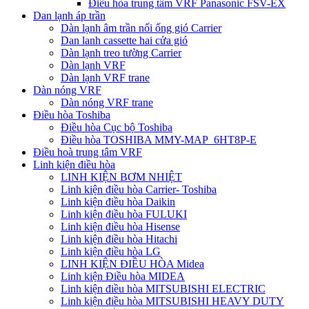
Điều hòa trung tâm VRF Panasonic FSV-EX
Dan lạnh áp trần
Dàn lạnh âm trần nối ống gió Carrier
Dan lanh cassette hai cửa gió
Dàn lạnh treo tường Carrier
Dàn lạnh VRF
Dàn lạnh VRF trane
Dàn nóng VRF
Dàn nóng VRF trane
Điều hòa Toshiba
Điều hòa Cục bộ Toshiba
Điều hòa TOSHIBA MMY-MAP_6HT8P-E
Điều hoà trung tâm VRF
Linh kiện điều hòa
LINH KIỆN BƠM NHIỆT
Linh kiện điều hòa Carrier- Toshiba
Linh kiện điều hòa Daikin
Linh kiện điều hòa FULUKI
Linh kiện điều hòa Hisense
Linh kiện điều hòa Hitachi
Linh kiện điều hòa LG
LINH KIỆN ĐIỀU HÒA Midea
Linh kiện Điều hòa MIDEA
Linh kiện điều hòa MITSUBISHI ELECTRIC
Linh kiện điều hòa MITSUBISHI HEAVY DUTY