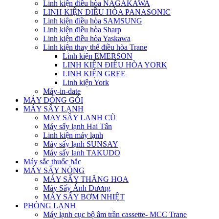
Linh kiện điều hòa NAGAKAWA
LINH KIỆN ĐIỀU HÒA PANASONIC
Linh kiện điều hòa SAMSUNG
Linh kiện điều hòa Sharp
Linh kiện điều hòa Yaskawa
Linh kiện thay thế điều hòa Trane
Linh kiện EMERSON
LINH KIỆN ĐIỀU HÒA YORK
LINH KIỆN GREE
Linh kiện York
Máy-in-date
MÁY ĐÓNG GÓI
MÁY SẤY LẠNH
MAY SÂY LANH CŨ
Máy sấy lạnh Hai Tấn
Linh kiện máy lạnh
Máy sấy lạnh SUNSAY
Máy sấy lanh TAKUDO
Máy sắc thuốc bắc
MÁY SẤY NÓNG
MÁY SẤY THĂNG HOA
Máy Sấy Ánh Dương
MÁY SẤY BƠM NHIỆT
PHÒNG LẠNH
Máy lạnh cục bộ âm trần cassette- MCC Trane