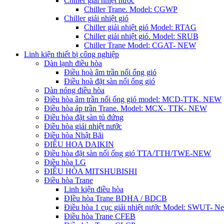
Chiller giải nhiệt nước
Chiller Trane. Model: CGWP
Chiller giải nhiệt gió
Chiller giải nhiệt gió Model: RTAG
Chiller giải nhiệt gió. Model: SRUB
Chiller Trane Model: CGAT- NEW
Linh kiện thiết bị công nghiệp
Dàn lạnh điều hòa
Điều hoà âm trần nối ống gió
Điều hoà đặt sàn nối ống gió
Dàn nóng điều hòa
Điều hòa âm trần nối ống gió model: MCD-TTK. NEW
Điều hòa áp trần Trane. Model: MCX- TTK- NEW
Điều hòa đặt sàn tủ đứng
Điều hòa giải nhiệt nước
Điều hòa Nhật Bãi
ĐIÊU HOA DAIKIN
Điều hòa đặt sàn nối ống gió TTA/TTH/TWE-NEW
Điều hòa LG
ĐIỀU HÒA MITSHUBISHI
Điều hòa Trane
Linh kiện điều hòa
ĐIều hòa Trane BDHA / BDCB
Điều hòa 1 cục giải nhiệt nước Model: SWUT- N
Điều hòa Trane CFEB