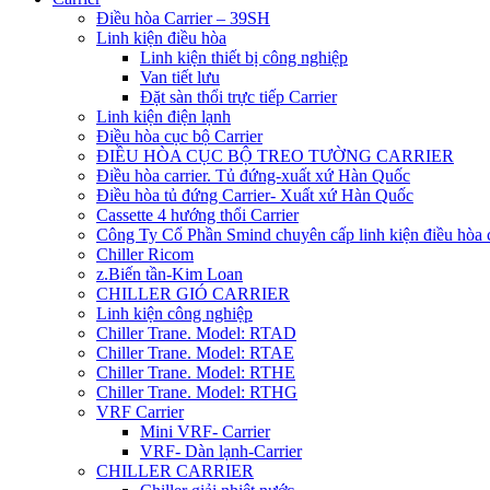
Điều hòa Carrier – 39SH
Linh kiện điều hòa
Linh kiện thiết bị công nghiệp
Van tiết lưu
Đặt sàn thổi trực tiếp Carrier
Linh kiện điện lạnh
Điều hòa cục bộ Carrier
ĐIỀU HÒA CỤC BỘ TREO TƯỜNG CARRIER
Điều hòa carrier. Tủ đứng-xuất xứ Hàn Quốc
Điều hòa tủ đứng Carrier- Xuất xứ Hàn Quốc
Cassette 4 hướng thổi Carrier
Công Ty Cổ Phần Smind chuyên cấp linh kiện điều hòa 
Chiller Ricom
z.Biến tần-Kim Loan
CHILLER GIÓ CARRIER
Linh kiện công nghiệp
Chiller Trane. Model: RTAD
Chiller Trane. Model: RTAE
Chiller Trane. Model: RTHE
Chiller Trane. Model: RTHG
VRF Carrier
Mini VRF- Carrier
VRF- Dàn lạnh-Carrier
CHILLER CARRIER