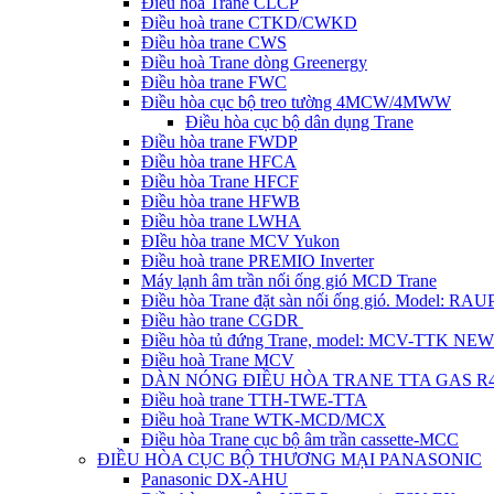
Điều hòa Trane CLCP
Điều hoà trane CTKD/CWKD
Điều hòa trane CWS
Điều hoà Trane dòng Greenergy
Điều hòa trane FWC
Điều hòa cục bộ treo tường 4MCW/4MWW
Điều hòa cục bộ dân dụng Trane
Điều hòa trane FWDP
Điều hòa trane HFCA
Điều hòa Trane HFCF
Điều hòa trane HFWB
Điều hòa trane LWHA
ĐIều hòa trane MCV Yukon
Điều hoà trane PREMIO Inverter
Máy lạnh âm trần nối ống gió MCD Trane
Điều hòa Trane đặt sàn nối ống gió. Model: R
Điều hào trane CGDR
Điều hòa tủ đứng Trane, model: MCV-TTK NEW
Điều hoà Trane MCV
DÀN NÓNG ĐIỀU HÒA TRANE TTA GAS R
Điều hoà trane TTH-TWE-TTA
Điều hoà Trane WTK-MCD/MCX
Điều hòa Trane cục bộ âm trần cassette-MCC
ĐIỀU HÒA CỤC BỘ THƯƠNG MẠI PANASONIC
Panasonic DX-AHU