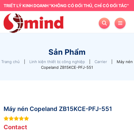
TRIẾT LÝ KINH DOANH "KHÔNG CÓ ĐỐI THỦ, CHỈ CÓ ĐỐI TÁC"
Sản Phẩm
Trang chủ
|
Linh kiện thiết bị công nghiệp
|
Carrier
|
Máy nén
Copeland ZB15KCE-PFJ-551
Máy nén Copeland ZB15KCE-PFJ-551
9
out of 5
Contact