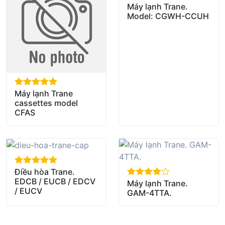
Máy lạnh Trane.
out of 5
Model: CGWH-CCUH
Máy lạnh Trane
out of 5
cassettes model
CFAS
Điều hòa Trane.
out of 5
EDCB / EUCB / EDCV
Máy lạnh Trane.
out of 5
/ EUCV
GAM-4TTA.