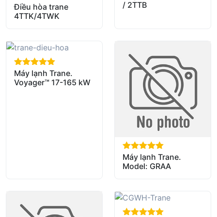
/ 2TTB
Điều hòa trane
out of 5
4TTK/4TWK
Máy lạnh Trane.
out of 5
Voyager™ 17-165 kW
Máy lạnh Trane.
out of 5
Model: GRAA