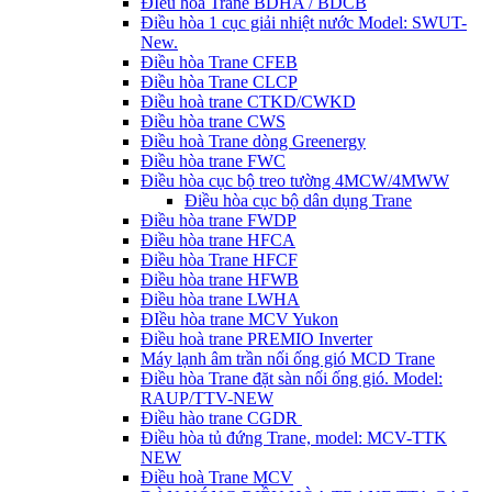
ĐIều hòa Trane BDHA / BDCB
Điều hòa 1 cục giải nhiệt nước Model: SWUT-
New.
Điều hòa Trane CFEB
Điều hòa Trane CLCP
Điều hoà trane CTKD/CWKD
Điều hòa trane CWS
Điều hoà Trane dòng Greenergy
Điều hòa trane FWC
Điều hòa cục bộ treo tường 4MCW/4MWW
Điều hòa cục bộ dân dụng Trane
Điều hòa trane FWDP
Điều hòa trane HFCA
Điều hòa Trane HFCF
Điều hòa trane HFWB
Điều hòa trane LWHA
ĐIều hòa trane MCV Yukon
Điều hoà trane PREMIO Inverter
Máy lạnh âm trần nối ống gió MCD Trane
Điều hòa Trane đặt sàn nối ống gió. Model:
RAUP/TTV-NEW
Điều hào trane CGDR
Điều hòa tủ đứng Trane, model: MCV-TTK
NEW
Điều hoà Trane MCV