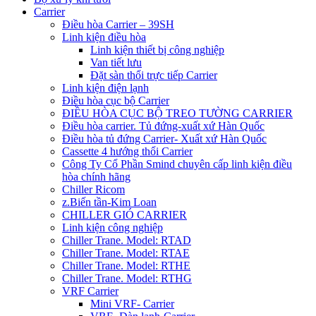
Carrier
Điều hòa Carrier – 39SH
Linh kiện điều hòa
Linh kiện thiết bị công nghiệp
Van tiết lưu
Đặt sàn thổi trực tiếp Carrier
Linh kiện điện lạnh
Điều hòa cục bộ Carrier
ĐIỀU HÒA CỤC BỘ TREO TƯỜNG CARRIER
Điều hòa carrier. Tủ đứng-xuất xứ Hàn Quốc
Điều hòa tủ đứng Carrier- Xuất xứ Hàn Quốc
Cassette 4 hướng thổi Carrier
Công Ty Cổ Phần Smind chuyên cấp linh kiện điều
hòa chính hãng
Chiller Ricom
z.Biến tần-Kim Loan
CHILLER GIÓ CARRIER
Linh kiện công nghiệp
Chiller Trane. Model: RTAD
Chiller Trane. Model: RTAE
Chiller Trane. Model: RTHE
Chiller Trane. Model: RTHG
VRF Carrier
Mini VRF- Carrier