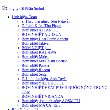
Linh kiện- Toan
z. Tháp giải nhiệt- Sơn Nguyễn
Z- Linh Kiện- Thu Phạm
Bơm nhiệt ATLANTIC
BƠM NHIỆT AUDSUN
Bơm nhiệt Heat Pump Accent
Bơm nhiệt Jakiva
BƠM NHIỆT jiko
Bơm nhiệt KAHAWA
Bơm nhiệt Midea
Bơm nhiệt Mitsubishi electric
Bơm nhiệt Panzer
Bơm nhiệt Rheem
Bơm nhiêt Seilar
Z. Linh phụ kiện- Anh Tuyết
Bơm nhiệt YIELDHOUSE
BƠM NHIÊT-HEAT PUMP, NƯỚC NÓNG TRUNG
TÂM
BƠM NHIỆT VICANDA
Bơm nhiệt, lọc nước tổng AOSMITH
Bơm nhiệt-MAXA- Italy
Bộ xử lý khí tươi