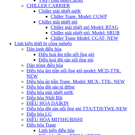
VRF- Dàn lạnh-Carrier
CHILLER CARRIER
Chiller giải nhiệt nước
Chiller Trane. Model: CGWP
Chiller giải nhiệt gió
Chiller giải nhiệt gió Model: RTAG
Chiller giải nhiệt gió. Model: SRUB
Chiller Trane Model: CGAT- NEW
Linh kiện thiết bị công nghiệp
Dàn lạnh điều hòa
Điều hoà âm trần nối ống gió
Điều hoà đặt sàn nối ống gió
Dàn nóng điều hòa
Điều hòa âm trần nối ống gió model: MCD-TTK.
NEW
Điều hòa áp trần Trane. Model: MCX- TTK- NEW
Điều hòa đặt sàn tủ đứng
Điều hòa giải nhiệt nước
Điều hòa Nhật Bãi
ĐIÊU HOA DAIKIN
Điều hòa đặt sàn nối ống gió TTA/TTH/TWE-NEW
Điều hòa LG
ĐIỀU HÒA MITSHUBISHI
Điều hòa Trane
Linh kiện điều hòa