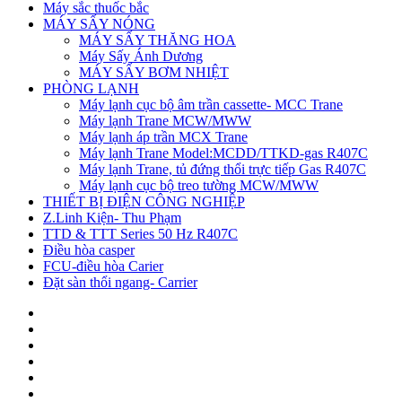
Máy sắc thuốc bắc
MÁY SẤY NÓNG
MÁY SẤY THĂNG HOA
Máy Sấy Ánh Dương
MÁY SẤY BƠM NHIỆT
PHÒNG LẠNH
Máy lạnh cục bộ âm trần cassette- MCC Trane
Máy lạnh Trane MCW/MWW
Máy lạnh áp trần MCX Trane
Máy lạnh Trane Model:MCDD/TTKD-gas R407C
Máy lạnh Trane, tủ đứng thổi trực tiếp Gas R407C
Máy lạnh cục bộ treo tường MCW/MWW
THIẾT BỊ ĐIỆN CÔNG NGHIỆP
Z.Linh Kiện- Thu Phạm
TTD & TTT Series 50 Hz R407C
Điều hòa casper
FCU-điều hòa Carier
Đặt sàn thổi ngang- Carrier