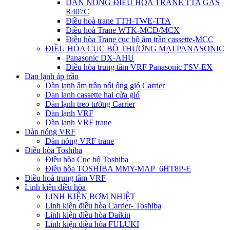
DÀN NÓNG ĐIỀU HÒA TRANE TTA GAS
R407C
Điều hoà trane TTH-TWE-TTA
Điều hoà Trane WTK-MCD/MCX
Điều hòa Trane cục bộ âm trần cassette-MCC
ĐIỀU HÒA CỤC BỘ THƯƠNG MẠI PANASONIC
Panasonic DX-AHU
Điều hòa trung tâm VRF Panasonic FSV-EX
Dan lạnh áp trần
Dàn lạnh âm trần nối ống gió Carrier
Dan lanh cassette hai cửa gió
Dàn lạnh treo tường Carrier
Dàn lạnh VRF
Dàn lạnh VRF trane
Dàn nóng VRF
Dàn nóng VRF trane
Điều hòa Toshiba
Điều hòa Cục bộ Toshiba
Điều hòa TOSHIBA MMY-MAP_6HT8P-E
Điều hoà trung tâm VRF
Linh kiện điều hòa
LINH KIỆN BƠM NHIỆT
Linh kiện điều hòa Carrier- Toshiba
Linh kiện điều hòa Daikin
Linh kiện điều hòa FULUKI