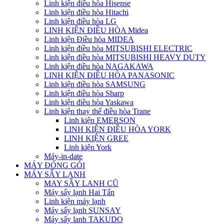
Linh kiện điều hòa Hisense
Linh kiện điều hòa Hitachi
Linh kiện điều hòa LG
LINH KIỆN ĐIỀU HÒA Midea
Linh kiện Điều hòa MIDEA
Linh kiện điều hòa MITSUBISHI ELECTRIC
Linh kiện điều hòa MITSUBISHI HEAVY DUTY
Linh kiện điều hòa NAGAKAWA
LINH KIỆN ĐIỀU HÒA PANASONIC
Linh kiện điều hòa SAMSUNG
Linh kiện điều hòa Sharp
Linh kiện điều hòa Yaskawa
Linh kiện thay thế điều hòa Trane
Linh kiện EMERSON
LINH KIỆN ĐIỀU HÒA YORK
LINH KIỆN GREE
Linh kiện York
Máy-in-date
MÁY ĐÓNG GÓI
MÁY SẤY LẠNH
MAY SÂY LANH CŨ
Máy sấy lạnh Hai Tấn
Linh kiện máy lạnh
Máy sấy lạnh SUNSAY
Máy sấy lanh TAKUDO