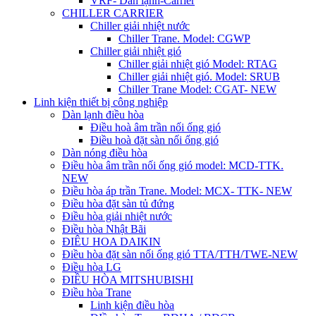
VRF- Dàn lạnh-Carrier
CHILLER CARRIER
Chiller giải nhiệt nước
Chiller Trane. Model: CGWP
Chiller giải nhiệt gió
Chiller giải nhiệt gió Model: RTAG
Chiller giải nhiệt gió. Model: SRUB
Chiller Trane Model: CGAT- NEW
Linh kiện thiết bị công nghiệp
Dàn lạnh điều hòa
Điều hoà âm trần nối ống gió
Điều hoà đặt sàn nối ống gió
Dàn nóng điều hòa
Điều hòa âm trần nối ống gió model: MCD-TTK.
NEW
Điều hòa áp trần Trane. Model: MCX- TTK- NEW
Điều hòa đặt sàn tủ đứng
Điều hòa giải nhiệt nước
Điều hòa Nhật Bãi
ĐIÊU HOA DAIKIN
Điều hòa đặt sàn nối ống gió TTA/TTH/TWE-NEW
Điều hòa LG
ĐIỀU HÒA MITSHUBISHI
Điều hòa Trane
Linh kiện điều hòa