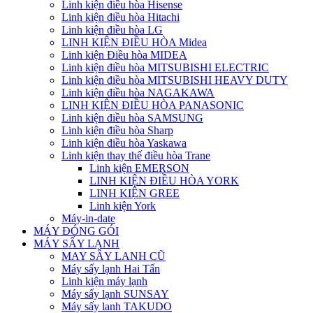
Linh kiện điều hòa Hisense
Linh kiện điều hòa Hitachi
Linh kiện điều hòa LG
LINH KIỆN ĐIỀU HÒA Midea
Linh kiện Điều hòa MIDEA
Linh kiện điều hòa MITSUBISHI ELECTRIC
Linh kiện điều hòa MITSUBISHI HEAVY DUTY
Linh kiện điều hòa NAGAKAWA
LINH KIỆN ĐIỀU HÒA PANASONIC
Linh kiện điều hòa SAMSUNG
Linh kiện điều hòa Sharp
Linh kiện điều hòa Yaskawa
Linh kiện thay thế điều hòa Trane
Linh kiện EMERSON
LINH KIỆN ĐIỀU HÒA YORK
LINH KIỆN GREE
Linh kiện York
Máy-in-date
MÁY ĐÓNG GÓI
MÁY SẤY LẠNH
MAY SÂY LANH CŨ
Máy sấy lạnh Hai Tấn
Linh kiện máy lạnh
Máy sấy lạnh SUNSAY
Máy sấy lanh TAKUDO