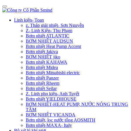
Linh kiện- Toan
z. Tháp giải nhiệt- Sơn Nguyễn
Z- Linh Kiện- Thu Phạm
Bơm nhiệt ATLANTIC
BƠM NHIỆT AUDSUN
Bơm nhiệt Heat Pump Accent
Bơm nhiệt Jakiva
BƠM NHIỆT jiko
Bơm nhiệt KAHAWA
Bơm nhiệt Midea
Bơm nhiệt Mitsubishi electric
Bơm nhiệt Panzer
Bơm nhiệt Rheem
Bơm nhiêt Seilar
Z. Linh phụ kiện- Anh Tuyết
Bơm nhiệt YIELDHOUSE
BƠM NHIÊT-HEAT PUMP, NƯỚC NÓNG TRUNG
TÂM
BƠM NHIỆT VICANDA
Bơm nhiệt, lọc nước tổng AOSMITH
Bơm nhiệt-MAXA- Italy
Bộ xử lý khí tươi