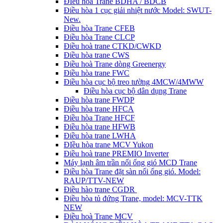
ĐIều hòa Trane BDHA / BDCB
Điều hòa 1 cục giải nhiệt nước Model: SWUT-
New.
Điều hòa Trane CFEB
Điều hòa Trane CLCP
Điều hoà trane CTKD/CWKD
Điều hòa trane CWS
Điều hoà Trane dòng Greenergy
Điều hòa trane FWC
Điều hòa cục bộ treo tường 4MCW/4MWW
Điều hòa cục bộ dân dụng Trane
Điều hòa trane FWDP
Điều hòa trane HFCA
Điều hòa Trane HFCF
Điều hòa trane HFWB
Điều hòa trane LWHA
ĐIều hòa trane MCV Yukon
Điều hoà trane PREMIO Inverter
Máy lạnh âm trần nối ống gió MCD Trane
Điều hòa Trane đặt sàn nối ống gió. Model:
RAUP/TTV-NEW
Điều hào trane CGDR
Điều hòa tủ đứng Trane, model: MCV-TTK
NEW
Điều hoà Trane MCV