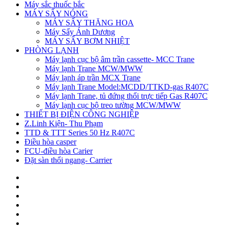
Máy sắc thuốc bắc
MÁY SẤY NÓNG
MÁY SẤY THĂNG HOA
Máy Sấy Ánh Dương
MÁY SẤY BƠM NHIỆT
PHÒNG LẠNH
Máy lạnh cục bộ âm trần cassette- MCC Trane
Máy lạnh Trane MCW/MWW
Máy lạnh áp trần MCX Trane
Máy lạnh Trane Model:MCDD/TTKD-gas R407C
Máy lạnh Trane, tủ đứng thổi trực tiếp Gas R407C
Máy lạnh cục bộ treo tường MCW/MWW
THIẾT BỊ ĐIỆN CÔNG NGHIỆP
Z.Linh Kiện- Thu Phạm
TTD & TTT Series 50 Hz R407C
Điều hòa casper
FCU-điều hòa Carier
Đặt sàn thổi ngang- Carrier