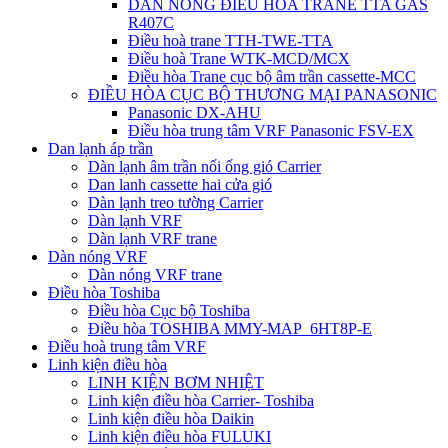
DÀN NÓNG ĐIỀU HÒA TRANE TTA GAS
R407C
Điều hoà trane TTH-TWE-TTA
Điều hoà Trane WTK-MCD/MCX
Điều hòa Trane cục bộ âm trần cassette-MCC
ĐIỀU HÒA CỤC BỘ THƯƠNG MẠI PANASONIC
Panasonic DX-AHU
Điều hòa trung tâm VRF Panasonic FSV-EX
Dan lạnh áp trần
Dàn lạnh âm trần nối ống gió Carrier
Dan lanh cassette hai cửa gió
Dàn lạnh treo tường Carrier
Dàn lạnh VRF
Dàn lạnh VRF trane
Dàn nóng VRF
Dàn nóng VRF trane
Điều hòa Toshiba
Điều hòa Cục bộ Toshiba
Điều hòa TOSHIBA MMY-MAP_6HT8P-E
Điều hoà trung tâm VRF
Linh kiện điều hòa
LINH KIỆN BƠM NHIỆT
Linh kiện điều hòa Carrier- Toshiba
Linh kiện điều hòa Daikin
Linh kiện điều hòa FULUKI