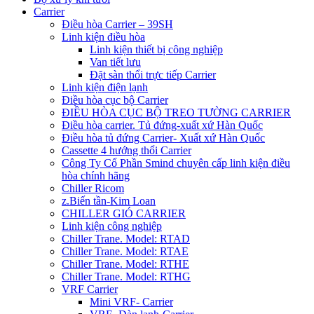
Carrier
Điều hòa Carrier – 39SH
Linh kiện điều hòa
Linh kiện thiết bị công nghiệp
Van tiết lưu
Đặt sàn thổi trực tiếp Carrier
Linh kiện điện lạnh
Điều hòa cục bộ Carrier
ĐIỀU HÒA CỤC BỘ TREO TƯỜNG CARRIER
Điều hòa carrier. Tủ đứng-xuất xứ Hàn Quốc
Điều hòa tủ đứng Carrier- Xuất xứ Hàn Quốc
Cassette 4 hướng thổi Carrier
Công Ty Cổ Phần Smind chuyên cấp linh kiện điều
hòa chính hãng
Chiller Ricom
z.Biến tần-Kim Loan
CHILLER GIÓ CARRIER
Linh kiện công nghiệp
Chiller Trane. Model: RTAD
Chiller Trane. Model: RTAE
Chiller Trane. Model: RTHE
Chiller Trane. Model: RTHG
VRF Carrier
Mini VRF- Carrier