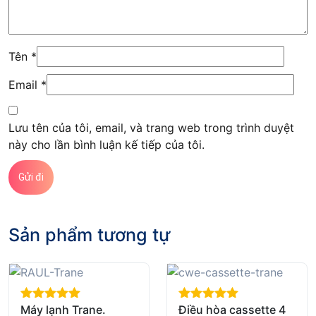
Tên
*
Email
*
Lưu tên của tôi, email, và trang web trong trình duyệt
này cho lần bình luận kế tiếp của tôi.
Sản phẩm tương tự
Máy lạnh Trane.
Điều hòa cassette 4
out of 5
out of 5