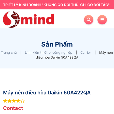
TRIẾT LÝ KINH DOANH "KHÔNG CÓ ĐỐI THỦ, CHỈ CÓ ĐỐI TÁC"
Sản Phẩm
Trang chủ
|
Linh kiện thiết bị công nghiệp
|
Carrier
|
Máy nén
điều hòa Daikin 50A422QA
Máy nén điều hòa Daikin 50A422QA
4
out of
Contact
5