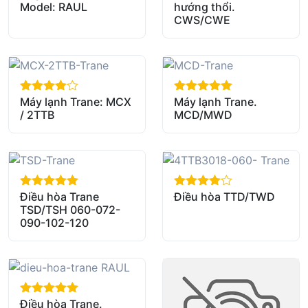
Model: RAUL
hướng thổi.
CWS/CWE
Máy lạnh Trane: MCX
Máy lạnh Trane.
out of 5
out of 5
/ 2TTB
MCD/MWD
Điều hòa Trane
Điều hòa TTD/TWD
out of 5
out of 5
TSD/TSH 060-072-
090-102-120
Điều hòa Trane.
out of 5