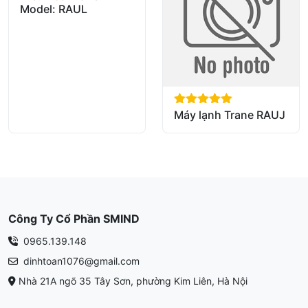
Model: RAUL
Máy lạnh Trane RAUJ
out of 5
Công Ty Cổ Phần SMIND
0965.139.148
dinhtoan1076@gmail.com
Nhà 21A ngõ 35 Tây Sơn, phường Kim Liên, Hà Nội