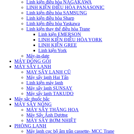
Linh kiện điều hòa NAGAKAWA
LINH KIỆN ĐIỀU HÒA PANASONIC
Linh kiện điều hòa SAMSUNG
Linh kiện điều hòa Sharp
Linh kiện điều hòa Yaskawa
Linh kiện thay thế điều hòa Trane
Linh kiện EMERSON
LINH KIỆN ĐIỀU HÒA YORK
LINH KIỆN GREE
Linh kiện York
Máy-in-date
MÁY ĐÓNG GÓI
MÁY SẤY LẠNH
MAY SÂY LANH CŨ
Máy sấy lạnh Hai Tấn
Linh kiện máy lạnh
Máy sấy lạnh SUNSAY
Máy sấy lanh TAKUDO
Máy sắc thuốc bắc
MÁY SẤY NÓNG
MÁY SẤY THĂNG HOA
Máy Sấy Ánh Dương
MÁY SẤY BƠM NHIỆT
PHÒNG LẠNH
Máy lạnh cục bộ âm trần cassette- MCC Trane