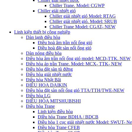
Chiller giải nhiệt nước
Chiller Trane. Model: CGWP
Chiller giải nhiệt gió
Chiller giải nhiệt gió Model: RTAG
Chiller giải nhiệt gió. Model: SRUB
Chiller Trane Model: CGAT- NEW
Linh kiện thiết bị công nghiệp
Dàn lạnh điều hòa
Điều hoà âm trần nối ống gió
Điều hoà đặt sàn nối ống gió
Dàn nóng điều hòa
Điều hòa âm trần nối ống gió model: MCD-TTK. NEW
Điều hòa áp trần Trane. Model: MCX- TTK- NEW
Điều hòa đặt sàn tủ đứng
Điều hòa giải nhiệt nước
Điều hòa Nhật Bãi
ĐIÊU HOA DAIKIN
Điều hòa đặt sàn nối ống gió TTA/TTH/TWE-NEW
Điều hòa LG
ĐIỀU HÒA MITSHUBISHI
Điều hòa Trane
Linh kiện điều hòa
ĐIều hòa Trane BDHA / BDCB
Điều hòa 1 cục giải nhiệt nước Model: SWUT- N
Điều hòa Trane CFEB