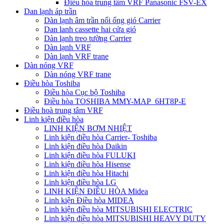
Điều hòa trung tâm VRF Panasonic FSV-EX
Dan lạnh áp trần
Dàn lạnh âm trần nối ống gió Carrier
Dan lanh cassette hai cửa gió
Dàn lạnh treo tường Carrier
Dàn lạnh VRF
Dàn lạnh VRF trane
Dàn nóng VRF
Dàn nóng VRF trane
Điều hòa Toshiba
Điều hòa Cục bộ Toshiba
Điều hòa TOSHIBA MMY-MAP_6HT8P-E
Điều hoà trung tâm VRF
Linh kiện điều hòa
LINH KIỆN BƠM NHIỆT
Linh kiện điều hòa Carrier- Toshiba
Linh kiện điều hòa Daikin
Linh kiện điều hòa FULUKI
Linh kiện điều hòa Hisense
Linh kiện điều hòa Hitachi
Linh kiện điều hòa LG
LINH KIỆN ĐIỀU HÒA Midea
Linh kiện Điều hòa MIDEA
Linh kiện điều hòa MITSUBISHI ELECTRIC
Linh kiện điều hòa MITSUBISHI HEAVY DUTY