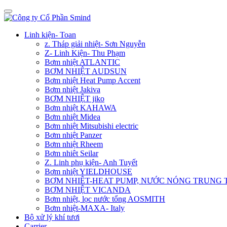
Linh kiện- Toan
z. Tháp giải nhiệt- Sơn Nguyễn
Z- Linh Kiện- Thu Phạm
Bơm nhiệt ATLANTIC
BƠM NHIỆT AUDSUN
Bơm nhiệt Heat Pump Accent
Bơm nhiệt Jakiva
BƠM NHIỆT jiko
Bơm nhiệt KAHAWA
Bơm nhiệt Midea
Bơm nhiệt Mitsubishi electric
Bơm nhiệt Panzer
Bơm nhiệt Rheem
Bơm nhiêt Seilar
Z. Linh phụ kiện- Anh Tuyết
Bơm nhiệt YIELDHOUSE
BƠM NHIÊT-HEAT PUMP, NƯỚC NÓNG TRUNG
BƠM NHIỆT VICANDA
Bơm nhiệt, lọc nước tổng AOSMITH
Bơm nhiệt-MAXA- Italy
Bộ xử lý khí tươi
Carrier