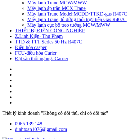
Máy lạnh Trane MCW/MWW
Máy lạnh áp trần MCX Trane
Máy lạnh Trane Model:MCDD/TTKD-gas R407C
Máy lạnh Trane, tủ đứng thổi trực tiếp Gas R407C
Máy lạnh cục bộ treo tường MCW/MWW
THIẾT BỊ ĐIỆN CÔNG NGHIỆP
Z.Linh Kiện- Thu Phạm
TTD & TTT Series 50 Hz R407C
Điều hòa casper
FCU-điều hòa Carier
Đặt sàn thổi ngang- Carrier
Triết lý kinh doanh "Không có đối thủ, chỉ có đối tác"
0965.139.148
dinhtoan1076@gmail.com