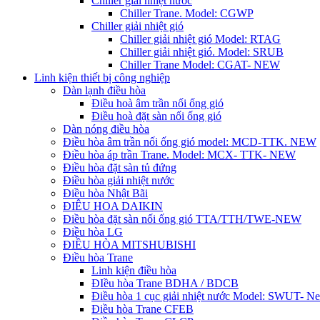
Chiller giải nhiệt nước
Chiller Trane. Model: CGWP
Chiller giải nhiệt gió
Chiller giải nhiệt gió Model: RTAG
Chiller giải nhiệt gió. Model: SRUB
Chiller Trane Model: CGAT- NEW
Linh kiện thiết bị công nghiệp
Dàn lạnh điều hòa
Điều hoà âm trần nối ống gió
Điều hoà đặt sàn nối ống gió
Dàn nóng điều hòa
Điều hòa âm trần nối ống gió model: MCD-TTK. NEW
Điều hòa áp trần Trane. Model: MCX- TTK- NEW
Điều hòa đặt sàn tủ đứng
Điều hòa giải nhiệt nước
Điều hòa Nhật Bãi
ĐIÊU HOA DAIKIN
Điều hòa đặt sàn nối ống gió TTA/TTH/TWE-NEW
Điều hòa LG
ĐIỀU HÒA MITSHUBISHI
Điều hòa Trane
Linh kiện điều hòa
ĐIều hòa Trane BDHA / BDCB
Điều hòa 1 cục giải nhiệt nước Model: SWUT- N
Điều hòa Trane CFEB