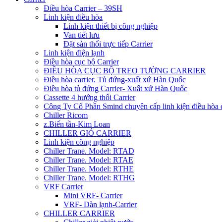
Điều hòa Carrier – 39SH
Linh kiện điều hòa
Linh kiện thiết bị công nghiệp
Van tiết lưu
Đặt sàn thổi trực tiếp Carrier
Linh kiện điện lạnh
Điều hòa cục bộ Carrier
ĐIỀU HÒA CỤC BỘ TREO TƯỜNG CARRIER
Điều hòa carrier. Tủ đứng-xuất xứ Hàn Quốc
Điều hòa tủ đứng Carrier- Xuất xứ Hàn Quốc
Cassette 4 hướng thổi Carrier
Công Ty Cổ Phần Smind chuyên cấp linh kiện điều hòa 
Chiller Ricom
z.Biến tần-Kim Loan
CHILLER GIÓ CARRIER
Linh kiện công nghiệp
Chiller Trane. Model: RTAD
Chiller Trane. Model: RTAE
Chiller Trane. Model: RTHE
Chiller Trane. Model: RTHG
VRF Carrier
Mini VRF- Carrier
VRF- Dàn lạnh-Carrier
CHILLER CARRIER