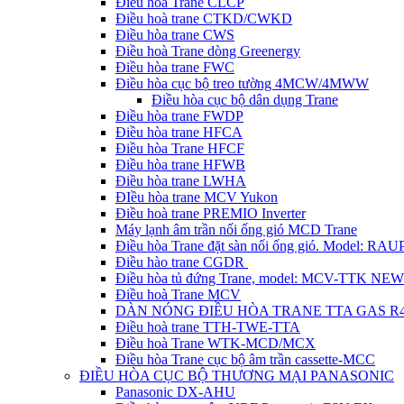
Điều hòa Trane CLCP
Điều hoà trane CTKD/CWKD
Điều hòa trane CWS
Điều hoà Trane dòng Greenergy
Điều hòa trane FWC
Điều hòa cục bộ treo tường 4MCW/4MWW
Điều hòa cục bộ dân dụng Trane
Điều hòa trane FWDP
Điều hòa trane HFCA
Điều hòa Trane HFCF
Điều hòa trane HFWB
Điều hòa trane LWHA
ĐIều hòa trane MCV Yukon
Điều hoà trane PREMIO Inverter
Máy lạnh âm trần nối ống gió MCD Trane
Điều hòa Trane đặt sàn nối ống gió. Model: R
Điều hào trane CGDR
Điều hòa tủ đứng Trane, model: MCV-TTK NEW
Điều hoà Trane MCV
DÀN NÓNG ĐIỀU HÒA TRANE TTA GAS R
Điều hoà trane TTH-TWE-TTA
Điều hoà Trane WTK-MCD/MCX
Điều hòa Trane cục bộ âm trần cassette-MCC
ĐIỀU HÒA CỤC BỘ THƯƠNG MẠI PANASONIC
Panasonic DX-AHU