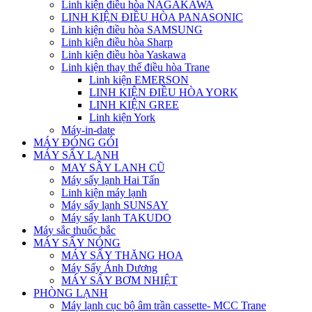
Linh kiện điều hòa NAGAKAWA
LINH KIỆN ĐIỀU HÒA PANASONIC
Linh kiện điều hòa SAMSUNG
Linh kiện điều hòa Sharp
Linh kiện điều hòa Yaskawa
Linh kiện thay thế điều hòa Trane
Linh kiện EMERSON
LINH KIỆN ĐIỀU HÒA YORK
LINH KIỆN GREE
Linh kiện York
Máy-in-date
MÁY ĐÓNG GÓI
MÁY SẤY LẠNH
MAY SÂY LANH CŨ
Máy sấy lạnh Hai Tấn
Linh kiện máy lạnh
Máy sấy lạnh SUNSAY
Máy sấy lanh TAKUDO
Máy sắc thuốc bắc
MÁY SẤY NÓNG
MÁY SẤY THĂNG HOA
Máy Sấy Ánh Dương
MÁY SẤY BƠM NHIỆT
PHÒNG LẠNH
Máy lạnh cục bộ âm trần cassette- MCC Trane