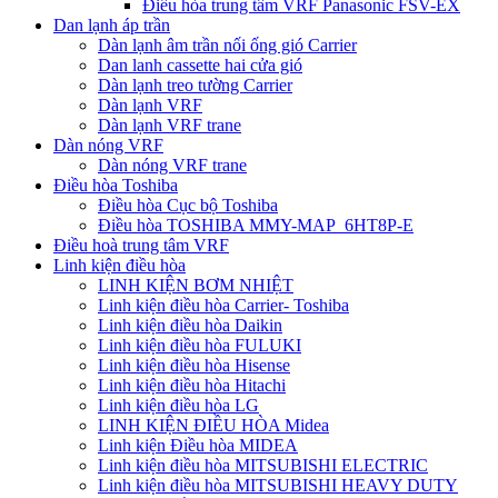
Điều hòa trung tâm VRF Panasonic FSV-EX
Dan lạnh áp trần
Dàn lạnh âm trần nối ống gió Carrier
Dan lanh cassette hai cửa gió
Dàn lạnh treo tường Carrier
Dàn lạnh VRF
Dàn lạnh VRF trane
Dàn nóng VRF
Dàn nóng VRF trane
Điều hòa Toshiba
Điều hòa Cục bộ Toshiba
Điều hòa TOSHIBA MMY-MAP_6HT8P-E
Điều hoà trung tâm VRF
Linh kiện điều hòa
LINH KIỆN BƠM NHIỆT
Linh kiện điều hòa Carrier- Toshiba
Linh kiện điều hòa Daikin
Linh kiện điều hòa FULUKI
Linh kiện điều hòa Hisense
Linh kiện điều hòa Hitachi
Linh kiện điều hòa LG
LINH KIỆN ĐIỀU HÒA Midea
Linh kiện Điều hòa MIDEA
Linh kiện điều hòa MITSUBISHI ELECTRIC
Linh kiện điều hòa MITSUBISHI HEAVY DUTY