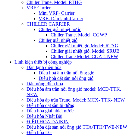
Chiller Trane. Model: RTHG
VRF Carrier
Mini VRF- Carrier
VRF- Dàn lạnh-Carrier
CHILLER CARRIER
Chiller giải nhiệt nước
Chiller Trane. Model: CGWP
Chiller giải nhiệt gió
Chiller giải nhiệt gió Model: RTAG
Chiller giải nhiệt gió. Model: SRUB
Chiller Trane Model: CGAT- NEW
Linh kiện thiết bị công nghiệp
Dàn lạnh điều hòa
Điều hoà âm trần nối ống gió
Điều hoà đặt sàn nối ống gió
Dàn nóng điều hòa
Điều hòa âm trần nối ống gió model: MCD-TTK.
NEW
Điều hòa áp trần Trane. Model: MCX- TTK- NEW
Điều hòa đặt sàn tủ đứng
Điều hòa giải nhiệt nước
Điều hòa Nhật Bãi
ĐIÊU HOA DAIKIN
Điều hòa đặt sàn nối ống gió TTA/TTH/TWE-NEW
Điều hòa LG