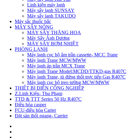
Linh kiện máy lạnh
Máy sấy lạnh SUNSAY
Máy sấy lanh TAKUDO
Máy sắc thuốc bắc
MÁY SẤY NÓNG
MÁY SẤY THĂNG HOA
Máy Sấy Ánh Dương
MÁY SẤY BƠM NHIỆT
PHÒNG LẠNH
Máy lạnh cục bộ âm trần cassette- MCC Trane
Máy lạnh Trane MCW/MWW
Máy lạnh áp trần MCX Trane
Máy lạnh Trane Model:MCDD/TTKD-gas R407C
Máy lạnh Trane, tủ đứng thổi trực tiếp Gas R407C
Máy lạnh cục bộ treo tường MCW/MWW
THIẾT BỊ ĐIỆN CÔNG NGHIỆP
Z.Linh Kiện- Thu Phạm
TTD & TTT Series 50 Hz R407C
Điều hòa casper
FCU-điều hòa Carier
Đặt sàn thổi ngang- Carrier