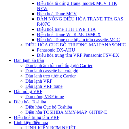
Điều hòa tủ đứng Trane, model: MCV-TTK
NEW
Điều hoà Trane MCV
DÀN NÓNG ĐIỀU HÒA TRANE TTA GAS
R407C
Điều hoà trane TTH-TWE-TTA
Điều hoà Trane WTK-MCD/MCX
Điều hòa Trane cục bộ âm trần cassette-MCC
ĐIỀU HÒA CỤC BỘ THƯƠNG MẠI PANASONIC
Panasonic DX-AHU
Điều hòa trung tâm VRF Panasonic FSV-EX
Dan lạnh áp trần
Dàn lạnh âm trần nối ống gió Carrier
Dan lanh cassette hai cửa gió
Dàn lạnh treo tường Carrier
Dàn lạnh VRF
Dàn lạnh VRF trane
Dàn nóng VRF
Dàn nóng VRF trane
Điều hòa Toshiba
Điều hòa Cục bộ Toshiba
Điều hòa TOSHIBA MMY-MAP_6HT8P-E
Điều hoà trung tâm VRF
Linh kiện điều hòa
LINH KIỆN BƠM NHIỆT