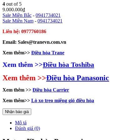
4
out of 5
9.000.000
₫
Sale Miền Bắc
-
0941734021
Sale Miền Nam
-
0941734021
Liên hệ: 0977760186
Email: Sales@tranevn.com.vn
Xem thêm>>
Điều hòa Trane
Xem thêm >>
Điều hòa Toshiba
Xem thêm >>
Điều hòa Panasonic
Xem thêm >>
Điều hòa Carrier
Xem thêm>>
Lò xo treo miệng gió điều hòa
Nhận báo giá
Mô tả
Đánh giá (0)