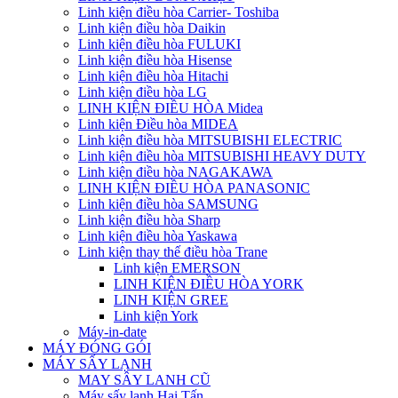
Linh kiện điều hòa Carrier- Toshiba
Linh kiện điều hòa Daikin
Linh kiện điều hòa FULUKI
Linh kiện điều hòa Hisense
Linh kiện điều hòa Hitachi
Linh kiện điều hòa LG
LINH KIỆN ĐIỀU HÒA Midea
Linh kiện Điều hòa MIDEA
Linh kiện điều hòa MITSUBISHI ELECTRIC
Linh kiện điều hòa MITSUBISHI HEAVY DUTY
Linh kiện điều hòa NAGAKAWA
LINH KIỆN ĐIỀU HÒA PANASONIC
Linh kiện điều hòa SAMSUNG
Linh kiện điều hòa Sharp
Linh kiện điều hòa Yaskawa
Linh kiện thay thế điều hòa Trane
Linh kiện EMERSON
LINH KIỆN ĐIỀU HÒA YORK
LINH KIỆN GREE
Linh kiện York
Máy-in-date
MÁY ĐÓNG GÓI
MÁY SẤY LẠNH
MAY SÂY LANH CŨ
Máy sấy lạnh Hai Tấn