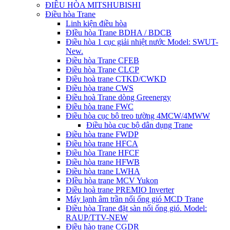
ĐIỀU HÒA MITSHUBISHI
Điều hòa Trane
Linh kiện điều hòa
ĐIều hòa Trane BDHA / BDCB
Điều hòa 1 cục giải nhiệt nước Model: SWUT-
New.
Điều hòa Trane CFEB
Điều hòa Trane CLCP
Điều hoà trane CTKD/CWKD
Điều hòa trane CWS
Điều hoà Trane dòng Greenergy
Điều hòa trane FWC
Điều hòa cục bộ treo tường 4MCW/4MWW
Điều hòa cục bộ dân dụng Trane
Điều hòa trane FWDP
Điều hòa trane HFCA
Điều hòa Trane HFCF
Điều hòa trane HFWB
Điều hòa trane LWHA
ĐIều hòa trane MCV Yukon
Điều hoà trane PREMIO Inverter
Máy lạnh âm trần nối ống gió MCD Trane
Điều hòa Trane đặt sàn nối ống gió. Model:
RAUP/TTV-NEW
Điều hào trane CGDR