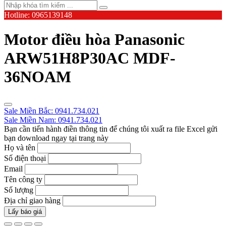
Hotline: 0965139148
Motor điều hòa Panasonic
ARW51H8P30AC MDF-
36NOAM
Sale Miền Bắc: 0941.734.021
Sale Miền Nam: 0941.734.021
Bạn cần tiến hành điền thông tin để chúng tôi xuất ra file Excel gửi
bạn download ngay tại trang này
Họ và tên
Số điện thoại
Email
Tên công ty
Số lượng
Địa chỉ giao hàng