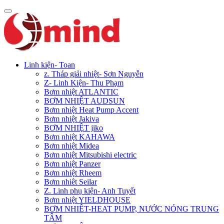
Linh kiện- Toan
z. Tháp giải nhiệt- Sơn Nguyễn
Z- Linh Kiện- Thu Phạm
Bơm nhiệt ATLANTIC
BƠM NHIỆT AUDSUN
Bơm nhiệt Heat Pump Accent
Bơm nhiệt Jakiva
BƠM NHIỆT jiko
Bơm nhiệt KAHAWA
Bơm nhiệt Midea
Bơm nhiệt Mitsubishi electric
Bơm nhiệt Panzer
Bơm nhiệt Rheem
Bơm nhiêt Seilar
Z. Linh phụ kiện- Anh Tuyết
Bơm nhiệt YIELDHOUSE
BƠM NHIÊT-HEAT PUMP, NƯỚC NÓNG TRUNG
TÂM