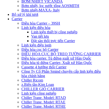
BƠM NHIỆT VICANDA
Bơm nhiệt, lọc nước tổng AOSMITH
Bơm nhiệt-MAXA- Italy
Bộ xử lý khí tươi
Carrier
Điều hòa Carrier – 39SH
Linh kiện điều hòa
Linh kiện thiết bị công nghiệp
Van tiết lưu
Đặt sàn thổi trực tiếp Carrier
Linh kiện điện lạnh
Điều hòa cục bộ Carrier
ĐIỀU HÒA CỤC BỘ TREO TƯỜNG CARRIER
Điều hòa carrier. Tủ đứng-xuất xứ Hàn Quốc
Điều hòa tủ đứng Carrier- Xuất xứ Hàn Quốc
Cassette 4 hướng thổi Carrier
Công Ty Cổ Phần Smind chuyên cấp linh kiện điều
hòa chính hãng
Chiller Ricom
z.Biến tần-Kim Loan
CHILLER GIÓ CARRIER
Linh kiện công nghiệp
Chiller Trane. Model: RTAD
Chiller Trane. Model: RTAE
Chiller Trane. Model: RTHE