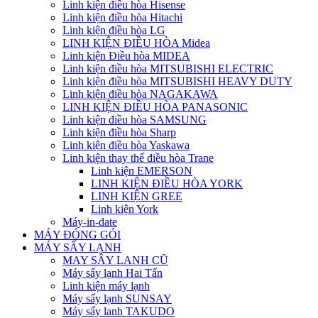
Linh kiện điều hòa Hisense
Linh kiện điều hòa Hitachi
Linh kiện điều hòa LG
LINH KIỆN ĐIỀU HÒA Midea
Linh kiện Điều hòa MIDEA
Linh kiện điều hòa MITSUBISHI ELECTRIC
Linh kiện điều hòa MITSUBISHI HEAVY DUTY
Linh kiện điều hòa NAGAKAWA
LINH KIỆN ĐIỀU HÒA PANASONIC
Linh kiện điều hòa SAMSUNG
Linh kiện điều hòa Sharp
Linh kiện điều hòa Yaskawa
Linh kiện thay thế điều hòa Trane
Linh kiện EMERSON
LINH KIỆN ĐIỀU HÒA YORK
LINH KIỆN GREE
Linh kiện York
Máy-in-date
MÁY ĐÓNG GÓI
MÁY SẤY LẠNH
MAY SÂY LANH CŨ
Máy sấy lạnh Hai Tấn
Linh kiện máy lạnh
Máy sấy lạnh SUNSAY
Máy sấy lanh TAKUDO