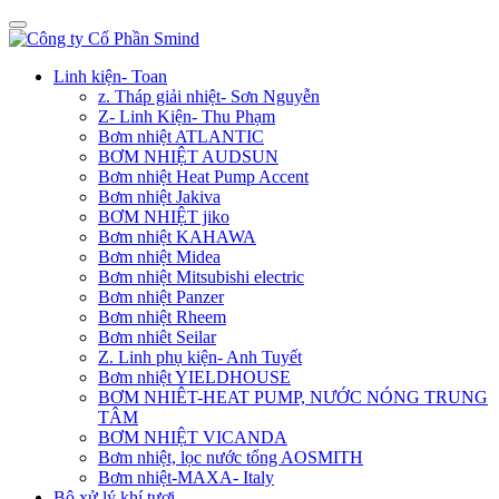
Linh kiện- Toan
z. Tháp giải nhiệt- Sơn Nguyễn
Z- Linh Kiện- Thu Phạm
Bơm nhiệt ATLANTIC
BƠM NHIỆT AUDSUN
Bơm nhiệt Heat Pump Accent
Bơm nhiệt Jakiva
BƠM NHIỆT jiko
Bơm nhiệt KAHAWA
Bơm nhiệt Midea
Bơm nhiệt Mitsubishi electric
Bơm nhiệt Panzer
Bơm nhiệt Rheem
Bơm nhiêt Seilar
Z. Linh phụ kiện- Anh Tuyết
Bơm nhiệt YIELDHOUSE
BƠM NHIÊT-HEAT PUMP, NƯỚC NÓNG TRUNG
TÂM
BƠM NHIỆT VICANDA
Bơm nhiệt, lọc nước tổng AOSMITH
Bơm nhiệt-MAXA- Italy
Bộ xử lý khí tươi