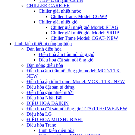
VRF- Dàn lạnh-Carrier
CHILLER CARRIER
Chiller giải nhiệt nước
Chiller Trane. Model: CGWP
Chiller giải nhiệt gió
Chiller giải nhiệt gió Model: RTAG
Chiller giải nhiệt gió. Model: SRUB
Chiller Trane Model: CGAT- NEW
Linh kiện thiết bị công nghiệp
Dàn lạnh điều hòa
Điều hoà âm trần nối ống gió
Điều hoà đặt sàn nối ống gió
Dàn nóng điều hòa
Điều hòa âm trần nối ống gió model: MCD-TTK.
NEW
Điều hòa áp trần Trane. Model: MCX- TTK- NEW
Điều hòa đặt sàn tủ đứng
Điều hòa giải nhiệt nước
Điều hòa Nhật Bãi
ĐIÊU HOA DAIKIN
Điều hòa đặt sàn nối ống gió TTA/TTH/TWE-NEW
Điều hòa LG
ĐIỀU HÒA MITSHUBISHI
Điều hòa Trane
Linh kiện điều hòa