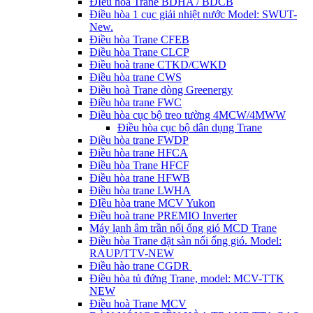
ĐIều hòa Trane BDHA / BDCB
Điều hòa 1 cục giải nhiệt nước Model: SWUT-
New.
Điều hòa Trane CFEB
Điều hòa Trane CLCP
Điều hoà trane CTKD/CWKD
Điều hòa trane CWS
Điều hoà Trane dòng Greenergy
Điều hòa trane FWC
Điều hòa cục bộ treo tường 4MCW/4MWW
Điều hòa cục bộ dân dụng Trane
Điều hòa trane FWDP
Điều hòa trane HFCA
Điều hòa Trane HFCF
Điều hòa trane HFWB
Điều hòa trane LWHA
ĐIều hòa trane MCV Yukon
Điều hoà trane PREMIO Inverter
Máy lạnh âm trần nối ống gió MCD Trane
Điều hòa Trane đặt sàn nối ống gió. Model:
RAUP/TTV-NEW
Điều hào trane CGDR
Điều hòa tủ đứng Trane, model: MCV-TTK
NEW
Điều hoà Trane MCV