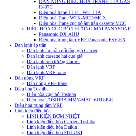
DÀN NÓNG ĐIỀU HÒA TRANE TTA GAS
R407C
Điều hoà trane TTH-TWE-TTA
Điều hoà Trane WTK-MCD/MCX
Điều hòa Trane cục bộ âm trần cassette-MCC
ĐIỀU HÒA CỤC BỘ THƯƠNG MẠI PANASONIC
Panasonic DX-AHU
Điều hòa trung tâm VRF Panasonic FSV-EX
Dan lạnh áp trần
Dàn lạnh âm trần nối ống gió Carrier
Dan lanh cassette hai cửa gió
Dàn lạnh treo tường Carrier
Dàn lạnh VRF
Dàn lạnh VRF trane
Dàn nóng VRF
Dàn nóng VRF trane
Điều hòa Toshiba
Điều hòa Cục bộ Toshiba
Điều hòa TOSHIBA MMY-MAP_6HT8P-E
Điều hoà trung tâm VRF
Linh kiện điều hòa
LINH KIỆN BƠM NHIỆT
Linh kiện điều hòa Carrier- Toshiba
Linh kiện điều hòa Daikin
Linh kiện điều hòa FULUKI