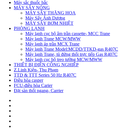
Máy sắc thuốc bắc
MÁY SẤY NÓNG
MÁY SẤY THĂNG HOA
Máy Sấy Ánh Dương
MÁY SẤY BƠM NHIỆT
PHÒNG LẠNH
Máy lạnh cục bộ âm trần cassette- MCC Trane
Máy lạnh Trane MCW/MWW
Máy lạnh áp trần MCX Trane
Máy lạnh Trane Model:MCDD/TTKD-gas R407C
Máy lạnh Trane, tủ đứng thổi trực tiếp Gas R407C
Máy lạnh cục bộ treo tường MCW/MWW
THIẾT BỊ ĐIỆN CÔNG NGHIỆP
Z.Linh Kiện- Thu Phạm
TTD & TTT Series 50 Hz R407C
Điều hòa casper
FCU-điều hòa Carier
Đặt sàn thổi ngang- Carrier