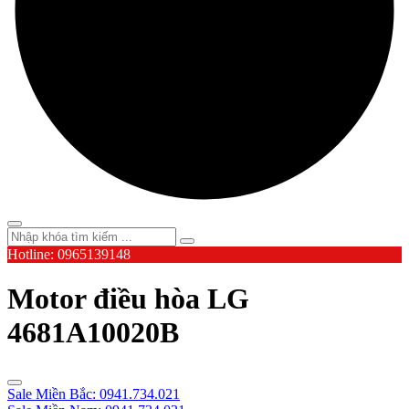
Hotline: 0965139148
Motor điều hòa LG
4681A10020B
Sale Miền Bắc: 0941.734.021