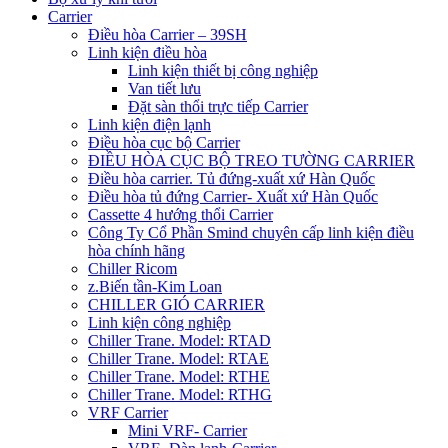
Carrier
Điều hòa Carrier – 39SH
Linh kiện điều hòa
Linh kiện thiết bị công nghiệp
Van tiết lưu
Đặt sàn thổi trực tiếp Carrier
Linh kiện điện lạnh
Điều hòa cục bộ Carrier
ĐIỀU HÒA CỤC BỘ TREO TƯỜNG CARRIER
Điều hòa carrier. Tủ đứng-xuất xứ Hàn Quốc
Điều hòa tủ đứng Carrier- Xuất xứ Hàn Quốc
Cassette 4 hướng thổi Carrier
Công Ty Cổ Phần Smind chuyên cấp linh kiện điều
hòa chính hãng
Chiller Ricom
z.Biến tần-Kim Loan
CHILLER GIÓ CARRIER
Linh kiện công nghiệp
Chiller Trane. Model: RTAD
Chiller Trane. Model: RTAE
Chiller Trane. Model: RTHE
Chiller Trane. Model: RTHG
VRF Carrier
Mini VRF- Carrier