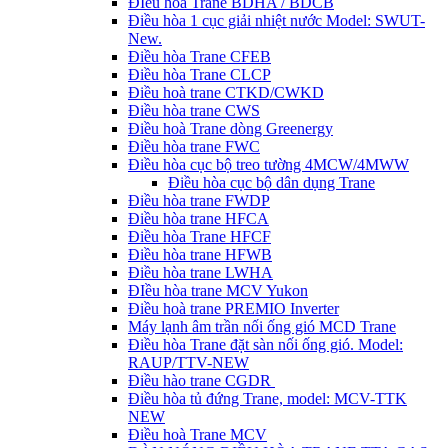
ĐIều hòa Trane BDHA / BDCB
Điều hòa 1 cục giải nhiệt nước Model: SWUT-
New.
Điều hòa Trane CFEB
Điều hòa Trane CLCP
Điều hoà trane CTKD/CWKD
Điều hòa trane CWS
Điều hoà Trane dòng Greenergy
Điều hòa trane FWC
Điều hòa cục bộ treo tường 4MCW/4MWW
Điều hòa cục bộ dân dụng Trane
Điều hòa trane FWDP
Điều hòa trane HFCA
Điều hòa Trane HFCF
Điều hòa trane HFWB
Điều hòa trane LWHA
ĐIều hòa trane MCV Yukon
Điều hoà trane PREMIO Inverter
Máy lạnh âm trần nối ống gió MCD Trane
Điều hòa Trane đặt sàn nối ống gió. Model:
RAUP/TTV-NEW
Điều hào trane CGDR
Điều hòa tủ đứng Trane, model: MCV-TTK
NEW
Điều hoà Trane MCV