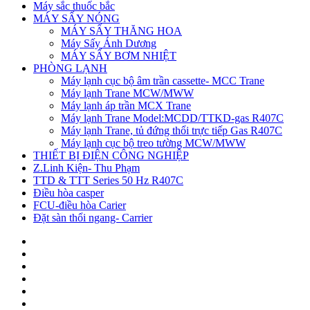
Máy sắc thuốc bắc
MÁY SẤY NÓNG
MÁY SẤY THĂNG HOA
Máy Sấy Ánh Dương
MÁY SẤY BƠM NHIỆT
PHÒNG LẠNH
Máy lạnh cục bộ âm trần cassette- MCC Trane
Máy lạnh Trane MCW/MWW
Máy lạnh áp trần MCX Trane
Máy lạnh Trane Model:MCDD/TTKD-gas R407C
Máy lạnh Trane, tủ đứng thổi trực tiếp Gas R407C
Máy lạnh cục bộ treo tường MCW/MWW
THIẾT BỊ ĐIỆN CÔNG NGHIỆP
Z.Linh Kiện- Thu Phạm
TTD & TTT Series 50 Hz R407C
Điều hòa casper
FCU-điều hòa Carier
Đặt sàn thổi ngang- Carrier