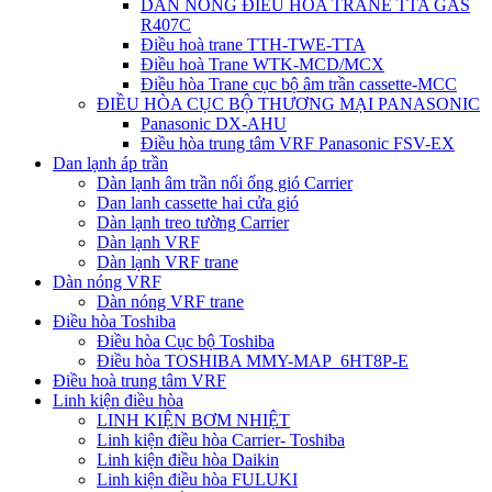
DÀN NÓNG ĐIỀU HÒA TRANE TTA GAS
R407C
Điều hoà trane TTH-TWE-TTA
Điều hoà Trane WTK-MCD/MCX
Điều hòa Trane cục bộ âm trần cassette-MCC
ĐIỀU HÒA CỤC BỘ THƯƠNG MẠI PANASONIC
Panasonic DX-AHU
Điều hòa trung tâm VRF Panasonic FSV-EX
Dan lạnh áp trần
Dàn lạnh âm trần nối ống gió Carrier
Dan lanh cassette hai cửa gió
Dàn lạnh treo tường Carrier
Dàn lạnh VRF
Dàn lạnh VRF trane
Dàn nóng VRF
Dàn nóng VRF trane
Điều hòa Toshiba
Điều hòa Cục bộ Toshiba
Điều hòa TOSHIBA MMY-MAP_6HT8P-E
Điều hoà trung tâm VRF
Linh kiện điều hòa
LINH KIỆN BƠM NHIỆT
Linh kiện điều hòa Carrier- Toshiba
Linh kiện điều hòa Daikin
Linh kiện điều hòa FULUKI