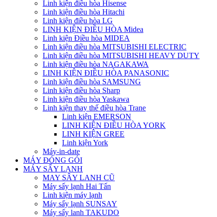
Linh kiện điều hòa Hisense
Linh kiện điều hòa Hitachi
Linh kiện điều hòa LG
LINH KIỆN ĐIỀU HÒA Midea
Linh kiện Điều hòa MIDEA
Linh kiện điều hòa MITSUBISHI ELECTRIC
Linh kiện điều hòa MITSUBISHI HEAVY DUTY
Linh kiện điều hòa NAGAKAWA
LINH KIỆN ĐIỀU HÒA PANASONIC
Linh kiện điều hòa SAMSUNG
Linh kiện điều hòa Sharp
Linh kiện điều hòa Yaskawa
Linh kiện thay thế điều hòa Trane
Linh kiện EMERSON
LINH KIỆN ĐIỀU HÒA YORK
LINH KIỆN GREE
Linh kiện York
Máy-in-date
MÁY ĐÓNG GÓI
MÁY SẤY LẠNH
MAY SÂY LANH CŨ
Máy sấy lạnh Hai Tấn
Linh kiện máy lạnh
Máy sấy lạnh SUNSAY
Máy sấy lanh TAKUDO