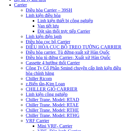
Carrier
Điều hòa Carrier – 39SH
Linh kiện điều hòa
Linh kiện thiết bị công nghiệp
Van tiết lưu
Đặt sàn thổi trực tiếp Carrier
Linh kiện điện lạnh
Điều hòa cục bộ Carrier
ĐIỀU HÒA CỤC BỘ TREO TƯỜNG CARRIER
Điều hòa carrier. Tủ đứng-xuất xứ Hàn Quốc
Điều hòa tủ đứng Carrier- Xuất xứ Hàn Quốc
Cassette 4 hướng thổi Carrier
Công Ty Cổ Phần Smind chuyên cấp linh kiện điều
hòa chính hãng
Chiller Ricom
z.Biến tần-Kim Loan
CHILLER GIÓ CARRIER
Linh kiện công nghiệp
Chiller Trane. Model: RTAD
Chiller Trane. Model: RTAE
Chiller Trane. Model: RTHE
Chiller Trane. Model: RTHG
VRF Carrier
Mini VRF- Carrier