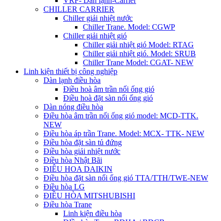
VRF- Dàn lạnh-Carrier
CHILLER CARRIER
Chiller giải nhiệt nước
Chiller Trane. Model: CGWP
Chiller giải nhiệt gió
Chiller giải nhiệt gió Model: RTAG
Chiller giải nhiệt gió. Model: SRUB
Chiller Trane Model: CGAT- NEW
Linh kiện thiết bị công nghiệp
Dàn lạnh điều hòa
Điều hoà âm trần nối ống gió
Điều hoà đặt sàn nối ống gió
Dàn nóng điều hòa
Điều hòa âm trần nối ống gió model: MCD-TTK.
NEW
Điều hòa áp trần Trane. Model: MCX- TTK- NEW
Điều hòa đặt sàn tủ đứng
Điều hòa giải nhiệt nước
Điều hòa Nhật Bãi
ĐIÊU HOA DAIKIN
Điều hòa đặt sàn nối ống gió TTA/TTH/TWE-NEW
Điều hòa LG
ĐIỀU HÒA MITSHUBISHI
Điều hòa Trane
Linh kiện điều hòa