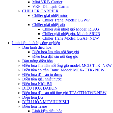
Mini VRF- Carrier
VRF- Dàn lạnh-Carrier
CHILLER CARRIER
Chiller giải nhiệt nước
Chiller Trane. Model: CGWP
Chiller giải nhiệt gió
Chiller giải nhiệt gió Model: RTAG
Chiller giải nhiệt gió. Model: SRUB
Chiller Trane Model: CGAT- NEW
Linh kiện thiết bị công nghiệp
Dàn lạnh điều hòa
Điều hoà âm trần nối ống gió
Điều hoà đặt sàn nối ống gió
Dàn nóng điều hòa
Điều hòa âm trần nối ống gió model: MCD-TTK. NEW
Điều hòa áp trần Trane. Model: MCX- TTK- NEW
Điều hòa đặt sàn tủ đứng
Điều hòa giải nhiệt nước
Điều hòa Nhật Bãi
ĐIÊU HOA DAIKIN
Điều hòa đặt sàn nối ống gió TTA/TTH/TWE-NEW
Điều hòa LG
ĐIỀU HÒA MITSHUBISHI
Điều hòa Trane
Linh kiện điều hòa