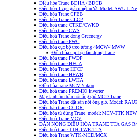
ĐIều hòa Trane BDHA / BDCB
Điều hòa 1 cục giải nhiệt nước Model: SWUT- N
Điều hòa Trane CFEB
Điều hòa Trane CLCP
Điều hoà trane CTKD/CWKD
Điều hòa trane CWS
Điều hoà Trane dòng Greenergy
Điều hòa trane FWC
Điều hòa cục bộ treo tường 4MCW/4MWW
Điều hòa cục bộ dân dụng Trane
Điều hòa trane FWDP
Điều hòa trane HFCA
Điều hòa Trane HFCF
Điều hòa trane HFWB
Điều hòa trane LWHA
ĐIều hòa trane MCV Yukon
Điều hoà trane PREMIO Inverter
Máy lạnh âm trần nối ống gió MCD Trane
Điều hòa Trane đặt sàn nối ống gió. Model: R
Điều hào trane CGDR
Điều hòa tủ đứng Trane, model: MCV-TTK NEW
Điều hoà Trane MCV
DÀN NÓNG ĐIỀU HÒA TRANE TTA GAS R
Điều hoà trane TTH-TWE-TTA
Điều hoà Trane WTK-MCD/MCX