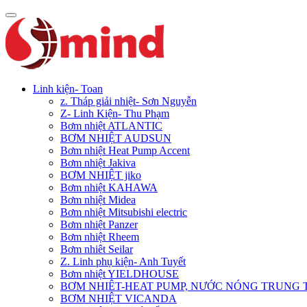
Linh kiện- Toan
z. Tháp giải nhiệt- Sơn Nguyễn
Z- Linh Kiện- Thu Phạm
Bơm nhiệt ATLANTIC
BƠM NHIỆT AUDSUN
Bơm nhiệt Heat Pump Accent
Bơm nhiệt Jakiva
BƠM NHIỆT jiko
Bơm nhiệt KAHAWA
Bơm nhiệt Midea
Bơm nhiệt Mitsubishi electric
Bơm nhiệt Panzer
Bơm nhiệt Rheem
Bơm nhiêt Seilar
Z. Linh phụ kiện- Anh Tuyết
Bơm nhiệt YIELDHOUSE
BƠM NHIÊT-HEAT PUMP, NƯỚC NÓNG TRUNG
BƠM NHIỆT VICANDA