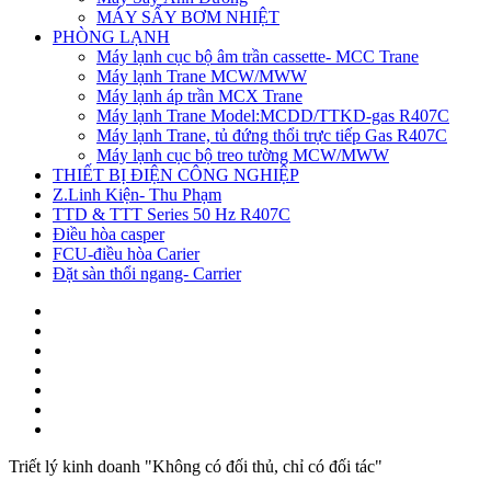
MÁY SẤY BƠM NHIỆT
PHÒNG LẠNH
Máy lạnh cục bộ âm trần cassette- MCC Trane
Máy lạnh Trane MCW/MWW
Máy lạnh áp trần MCX Trane
Máy lạnh Trane Model:MCDD/TTKD-gas R407C
Máy lạnh Trane, tủ đứng thổi trực tiếp Gas R407C
Máy lạnh cục bộ treo tường MCW/MWW
THIẾT BỊ ĐIỆN CÔNG NGHIỆP
Z.Linh Kiện- Thu Phạm
TTD & TTT Series 50 Hz R407C
Điều hòa casper
FCU-điều hòa Carier
Đặt sàn thổi ngang- Carrier
Triết lý kinh doanh "Không có đối thủ, chỉ có đối tác"