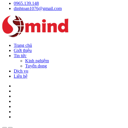
0965.139.148
dinhtoan1076@gmail.com
Trang chủ
Giới thiệu
Tin tức
Kinh nghiệm
Tuyển dụng
Dịch vụ
Liên hệ