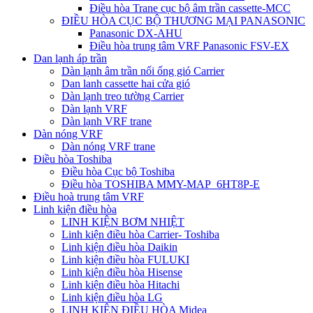
Điều hòa Trane cục bộ âm trần cassette-MCC
ĐIỀU HÒA CỤC BỘ THƯƠNG MẠI PANASONIC
Panasonic DX-AHU
Điều hòa trung tâm VRF Panasonic FSV-EX
Dan lạnh áp trần
Dàn lạnh âm trần nối ống gió Carrier
Dan lanh cassette hai cửa gió
Dàn lạnh treo tường Carrier
Dàn lạnh VRF
Dàn lạnh VRF trane
Dàn nóng VRF
Dàn nóng VRF trane
Điều hòa Toshiba
Điều hòa Cục bộ Toshiba
Điều hòa TOSHIBA MMY-MAP_6HT8P-E
Điều hoà trung tâm VRF
Linh kiện điều hòa
LINH KIỆN BƠM NHIỆT
Linh kiện điều hòa Carrier- Toshiba
Linh kiện điều hòa Daikin
Linh kiện điều hòa FULUKI
Linh kiện điều hòa Hisense
Linh kiện điều hòa Hitachi
Linh kiện điều hòa LG
LINH KIỆN ĐIỀU HÒA Midea