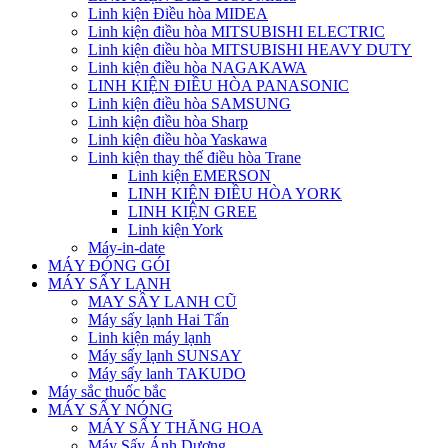
Linh kiện Điều hòa MIDEA
Linh kiện điều hòa MITSUBISHI ELECTRIC
Linh kiện điều hòa MITSUBISHI HEAVY DUTY
Linh kiện điều hòa NAGAKAWA
LINH KIỆN ĐIỀU HÒA PANASONIC
Linh kiện điều hòa SAMSUNG
Linh kiện điều hòa Sharp
Linh kiện điều hòa Yaskawa
Linh kiện thay thế điều hòa Trane
Linh kiện EMERSON
LINH KIỆN ĐIỀU HÒA YORK
LINH KIỆN GREE
Linh kiện York
Máy-in-date
MÁY ĐÓNG GÓI
MÁY SẤY LẠNH
MAY SÂY LANH CŨ
Máy sấy lạnh Hai Tấn
Linh kiện máy lạnh
Máy sấy lạnh SUNSAY
Máy sấy lanh TAKUDO
Máy sắc thuốc bắc
MÁY SẤY NÓNG
MÁY SẤY THĂNG HOA
Máy Sấy Ánh Dương