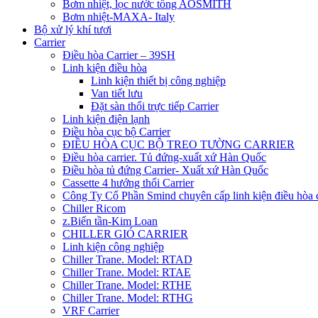
Bơm nhiệt, lọc nước tổng AOSMITH
Bơm nhiệt-MAXA- Italy
Bộ xử lý khí tươi
Carrier
Điều hòa Carrier – 39SH
Linh kiện điều hòa
Linh kiện thiết bị công nghiệp
Van tiết lưu
Đặt sàn thổi trực tiếp Carrier
Linh kiện điện lạnh
Điều hòa cục bộ Carrier
ĐIỀU HÒA CỤC BỘ TREO TƯỜNG CARRIER
Điều hòa carrier. Tủ đứng-xuất xứ Hàn Quốc
Điều hòa tủ đứng Carrier- Xuất xứ Hàn Quốc
Cassette 4 hướng thổi Carrier
Công Ty Cổ Phần Smind chuyên cấp linh kiện điều hòa 
Chiller Ricom
z.Biến tần-Kim Loan
CHILLER GIÓ CARRIER
Linh kiện công nghiệp
Chiller Trane. Model: RTAD
Chiller Trane. Model: RTAE
Chiller Trane. Model: RTHE
Chiller Trane. Model: RTHG
VRF Carrier