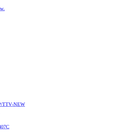
ew.
AUP/TTV-NEW
407C