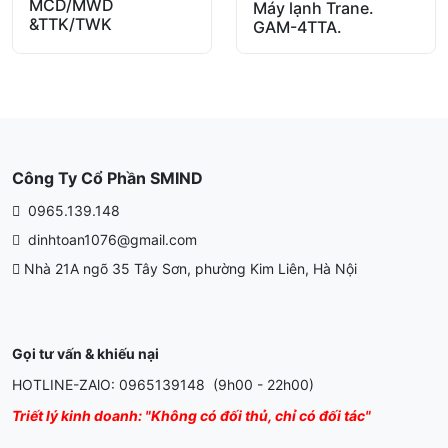
MCD/MWD
out of 5
Máy lạnh Trane.
&TTK/TWK
GAM-4TTA.
Công Ty Cổ Phần SMIND
0965.139.148
dinhtoan1076@gmail.com
Nhà 21A ngõ 35 Tây Sơn, phường Kim Liên, Hà Nội
Gọi tư vấn & khiếu nại
HOTLINE-ZAlO: 0965139148 (9h00 - 22h00)
Triết lý kinh doanh: "Không có đối thủ, chỉ có đối tác"