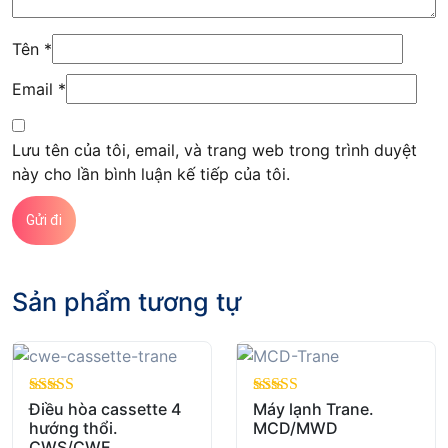
Tên
*
Email
*
Lưu tên của tôi, email, và trang web trong trình duyệt
này cho lần bình luận kế tiếp của tôi.
Sản phẩm tương tự
out of 5
Điều hòa cassette 4
out of 5
Máy lạnh Trane.
hướng thổi.
MCD/MWD
CWS/CWE