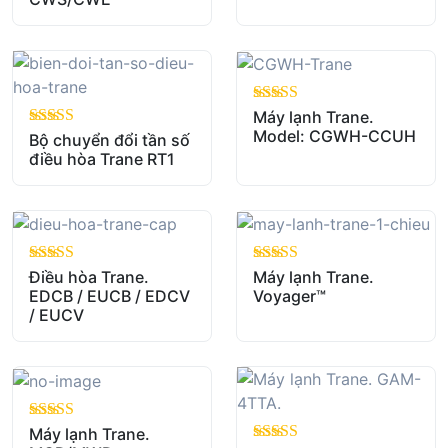
out of 5
Máy lạnh Trane.
Model: CGWH-CCUH
out of 5
Bộ chuyển đổi tần số
điều hòa Trane RT1
out of 5
Điều hòa Trane.
out of 5
Máy lạnh Trane.
EDCB / EUCB / EDCV
Voyager™
/ EUCV
out of 5
Máy lạnh Trane.