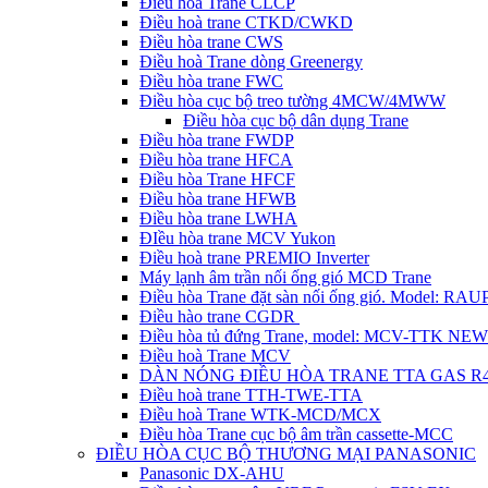
Điều hòa Trane CLCP
Điều hoà trane CTKD/CWKD
Điều hòa trane CWS
Điều hoà Trane dòng Greenergy
Điều hòa trane FWC
Điều hòa cục bộ treo tường 4MCW/4MWW
Điều hòa cục bộ dân dụng Trane
Điều hòa trane FWDP
Điều hòa trane HFCA
Điều hòa Trane HFCF
Điều hòa trane HFWB
Điều hòa trane LWHA
ĐIều hòa trane MCV Yukon
Điều hoà trane PREMIO Inverter
Máy lạnh âm trần nối ống gió MCD Trane
Điều hòa Trane đặt sàn nối ống gió. Model: R
Điều hào trane CGDR
Điều hòa tủ đứng Trane, model: MCV-TTK NEW
Điều hoà Trane MCV
DÀN NÓNG ĐIỀU HÒA TRANE TTA GAS R
Điều hoà trane TTH-TWE-TTA
Điều hoà Trane WTK-MCD/MCX
Điều hòa Trane cục bộ âm trần cassette-MCC
ĐIỀU HÒA CỤC BỘ THƯƠNG MẠI PANASONIC
Panasonic DX-AHU