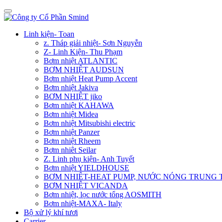
Linh kiện- Toan
z. Tháp giải nhiệt- Sơn Nguyễn
Z- Linh Kiện- Thu Phạm
Bơm nhiệt ATLANTIC
BƠM NHIỆT AUDSUN
Bơm nhiệt Heat Pump Accent
Bơm nhiệt Jakiva
BƠM NHIỆT jiko
Bơm nhiệt KAHAWA
Bơm nhiệt Midea
Bơm nhiệt Mitsubishi electric
Bơm nhiệt Panzer
Bơm nhiệt Rheem
Bơm nhiêt Seilar
Z. Linh phụ kiện- Anh Tuyết
Bơm nhiệt YIELDHOUSE
BƠM NHIÊT-HEAT PUMP, NƯỚC NÓNG TRUNG
BƠM NHIỆT VICANDA
Bơm nhiệt, lọc nước tổng AOSMITH
Bơm nhiệt-MAXA- Italy
Bộ xử lý khí tươi
Carrier