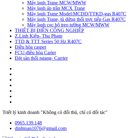
Máy lạnh Trane MCW/MWW
Máy lạnh áp trần MCX Trane
Máy lạnh Trane Model:MCDD/TTKD-gas R407C
Máy lạnh Trane, tủ đứng thổi trực tiếp Gas R407C
Máy lạnh cục bộ treo tường MCW/MWW
THIẾT BỊ ĐIỆN CÔNG NGHIỆP
Z.Linh Kiện- Thu Phạm
TTD & TTT Series 50 Hz R407C
Điều hòa casper
FCU-điều hòa Carier
Đặt sàn thổi ngang- Carrier
Triết lý kinh doanh "Không có đối thủ, chỉ có đối tác"
0965.139.148
dinhtoan1076@gmail.com