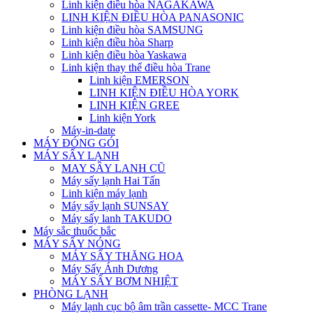
Linh kiện điều hòa NAGAKAWA
LINH KIỆN ĐIỀU HÒA PANASONIC
Linh kiện điều hòa SAMSUNG
Linh kiện điều hòa Sharp
Linh kiện điều hòa Yaskawa
Linh kiện thay thế điều hòa Trane
Linh kiện EMERSON
LINH KIỆN ĐIỀU HÒA YORK
LINH KIỆN GREE
Linh kiện York
Máy-in-date
MÁY ĐÓNG GÓI
MÁY SẤY LẠNH
MAY SÂY LANH CŨ
Máy sấy lạnh Hai Tấn
Linh kiện máy lạnh
Máy sấy lạnh SUNSAY
Máy sấy lanh TAKUDO
Máy sắc thuốc bắc
MÁY SẤY NÓNG
MÁY SẤY THĂNG HOA
Máy Sấy Ánh Dương
MÁY SẤY BƠM NHIỆT
PHÒNG LẠNH
Máy lạnh cục bộ âm trần cassette- MCC Trane