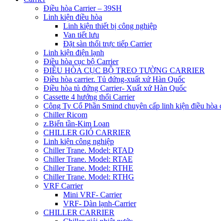
Điều hòa Carrier – 39SH
Linh kiện điều hòa
Linh kiện thiết bị công nghiệp
Van tiết lưu
Đặt sàn thổi trực tiếp Carrier
Linh kiện điện lạnh
Điều hòa cục bộ Carrier
ĐIỀU HÒA CỤC BỘ TREO TƯỜNG CARRIER
Điều hòa carrier. Tủ đứng-xuất xứ Hàn Quốc
Điều hòa tủ đứng Carrier- Xuất xứ Hàn Quốc
Cassette 4 hướng thổi Carrier
Công Ty Cổ Phần Smind chuyên cấp linh kiện điều hòa 
Chiller Ricom
z.Biến tần-Kim Loan
CHILLER GIÓ CARRIER
Linh kiện công nghiệp
Chiller Trane. Model: RTAD
Chiller Trane. Model: RTAE
Chiller Trane. Model: RTHE
Chiller Trane. Model: RTHG
VRF Carrier
Mini VRF- Carrier
VRF- Dàn lạnh-Carrier
CHILLER CARRIER