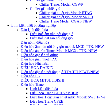
Chiller giải nhiệt nước
Chiller Trane. Model: CGWP
Chiller giải nhiệt gió
Chiller giải nhiệt gió Model: RTAG
Chiller giải nhiệt gió. Model: SRUB
Chiller Trane Model: CGAT- NEW
Linh kiện thiết bị công nghiệp
Dàn lạnh điều hòa
Điều hoà âm trần nối ống gió
Điều hoà đặt sàn nối ống gió
Dàn nóng điều hòa
Điều hòa âm trần nối ống gió model: MCD-TTK. NEW
Điều hòa áp trần Trane. Model: MCX- TTK- NEW
Điều hòa đặt sàn tủ đứng
Điều hòa giải nhiệt nước
Điều hòa Nhật Bãi
ĐIÊU HOA DAIKIN
Điều hòa đặt sàn nối ống gió TTA/TTH/TWE-NEW
Điều hòa LG
ĐIỀU HÒA MITSHUBISHI
Điều hòa Trane
Linh kiện điều hòa
ĐIều hòa Trane BDHA / BDCB
Điều hòa 1 cục giải nhiệt nước Model: SWUT- N
Điều hòa Trane CFEB