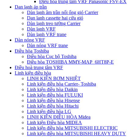
Điều hòa trung tâm VRF Panasonic FSV-EX
Dan lạnh áp trần
Dàn lạnh âm trần nối ống gió Carrier
Dan lanh cassette hai cửa gió
Dàn lạnh treo tường Carrier
Dàn lạnh VRF
Dàn lạnh VRF trane
Dàn nóng VRF
Dàn nóng VRF trane
Điều hòa Toshiba
Điều hòa Cục bộ Toshiba
Điều hòa TOSHIBA MMY-MAP_6HT8P-E
Điều hoà trung tâm VRF
Linh kiện điều hòa
LINH KIỆN BƠM NHIỆT
Linh kiện điều hòa Carrier- Toshiba
Linh kiện điều hòa Daikin
Linh kiện điều hòa FULUKI
Linh kiện điều hòa Hisense
Linh kiện điều hòa Hitachi
Linh kiện điều hòa LG
LINH KIỆN ĐIỀU HÒA Midea
Linh kiện Điều hòa MIDEA
Linh kiện điều hòa MITSUBISHI ELECTRIC
Linh kiện điều hòa MITSUBISHI HEAVY DUTY