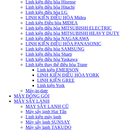
Linh kiện điều hòa Hisense
Linh kiện điều hòa Hitachi
Linh kiện điều hòa LG
LINH KIỆN ĐIỀU HÒA Midea
Linh kiện Điều hòa MIDEA
Linh kiện điều hòa MITSUBISHI ELECTRIC
Linh kiện điều hòa MITSUBISHI HEAVY DUTY
Linh kiện điều hòa NAGAKAWA
LINH KIỆN ĐIỀU HÒA PANASONIC
Linh kiện điều hòa SAMSUNG
Linh kiện điều hòa Sharp
Linh kiện điều hòa Yaskawa
Linh kiện thay thế điều hòa Trane
Linh kiện EMERSON
LINH KIỆN ĐIỀU HÒA YORK
LINH KIỆN GREE
Linh kiện York
Máy-in-date
MÁY ĐÓNG GÓI
MÁY SẤY LẠNH
MAY SÂY LANH CŨ
Máy sấy lạnh Hai Tấn
Linh kiện máy lạnh
Máy sấy lạnh SUNSAY
Máy sấy lanh TAKUDO