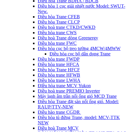
ĐIều hòa Trane BDHA / BDCB
Điều hòa 1 cục giải nhiệt nước Model: SWUT-
New.
Điều hòa Trane CFEB
Điều hòa Trane CLCP
Điều hoà trane CTKD/CWKD
Điều hòa trane CWS
Điều hoà Trane dòng Greenergy
Điều hòa trane FWC
Điều hòa cục bộ treo tường 4MCW/4MWW
Điều hòa cục bộ dân dụng Trane
Điều hòa trane FWDP
Điều hòa trane HFCA
Điều hòa Trane HFCF
Điều hòa trane HFWB
Điều hòa trane LWHA
ĐIều hòa trane MCV Yukon
Điều hoà trane PREMIO Inverter
Máy lạnh âm trần nối ống gió MCD Trane
Điều hòa Trane đặt sàn nối ống gió. Model:
RAUP/TTV-NEW
Điều hào trane CGDR
Điều hòa tủ đứng Trane, model: MCV-TTK
NEW
Điều hoà Trane MCV