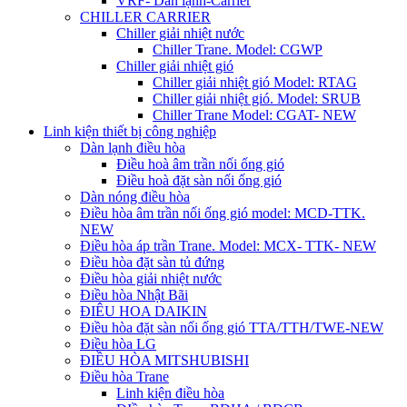
VRF- Dàn lạnh-Carrier
CHILLER CARRIER
Chiller giải nhiệt nước
Chiller Trane. Model: CGWP
Chiller giải nhiệt gió
Chiller giải nhiệt gió Model: RTAG
Chiller giải nhiệt gió. Model: SRUB
Chiller Trane Model: CGAT- NEW
Linh kiện thiết bị công nghiệp
Dàn lạnh điều hòa
Điều hoà âm trần nối ống gió
Điều hoà đặt sàn nối ống gió
Dàn nóng điều hòa
Điều hòa âm trần nối ống gió model: MCD-TTK.
NEW
Điều hòa áp trần Trane. Model: MCX- TTK- NEW
Điều hòa đặt sàn tủ đứng
Điều hòa giải nhiệt nước
Điều hòa Nhật Bãi
ĐIÊU HOA DAIKIN
Điều hòa đặt sàn nối ống gió TTA/TTH/TWE-NEW
Điều hòa LG
ĐIỀU HÒA MITSHUBISHI
Điều hòa Trane
Linh kiện điều hòa