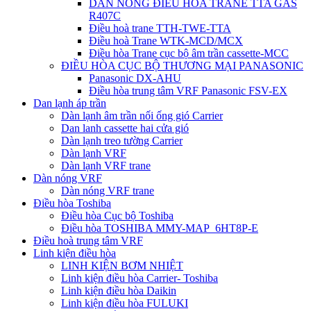
DÀN NÓNG ĐIỀU HÒA TRANE TTA GAS
R407C
Điều hoà trane TTH-TWE-TTA
Điều hoà Trane WTK-MCD/MCX
Điều hòa Trane cục bộ âm trần cassette-MCC
ĐIỀU HÒA CỤC BỘ THƯƠNG MẠI PANASONIC
Panasonic DX-AHU
Điều hòa trung tâm VRF Panasonic FSV-EX
Dan lạnh áp trần
Dàn lạnh âm trần nối ống gió Carrier
Dan lanh cassette hai cửa gió
Dàn lạnh treo tường Carrier
Dàn lạnh VRF
Dàn lạnh VRF trane
Dàn nóng VRF
Dàn nóng VRF trane
Điều hòa Toshiba
Điều hòa Cục bộ Toshiba
Điều hòa TOSHIBA MMY-MAP_6HT8P-E
Điều hoà trung tâm VRF
Linh kiện điều hòa
LINH KIỆN BƠM NHIỆT
Linh kiện điều hòa Carrier- Toshiba
Linh kiện điều hòa Daikin
Linh kiện điều hòa FULUKI