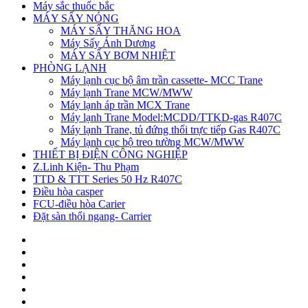
Máy sắc thuốc bắc
MÁY SẤY NÓNG
MÁY SẤY THĂNG HOA
Máy Sấy Ánh Dương
MÁY SẤY BƠM NHIỆT
PHÒNG LẠNH
Máy lạnh cục bộ âm trần cassette- MCC Trane
Máy lạnh Trane MCW/MWW
Máy lạnh áp trần MCX Trane
Máy lạnh Trane Model:MCDD/TTKD-gas R407C
Máy lạnh Trane, tủ đứng thổi trực tiếp Gas R407C
Máy lạnh cục bộ treo tường MCW/MWW
THIẾT BỊ ĐIỆN CÔNG NGHIỆP
Z.Linh Kiện- Thu Phạm
TTD & TTT Series 50 Hz R407C
Điều hòa casper
FCU-điều hòa Carier
Đặt sàn thổi ngang- Carrier