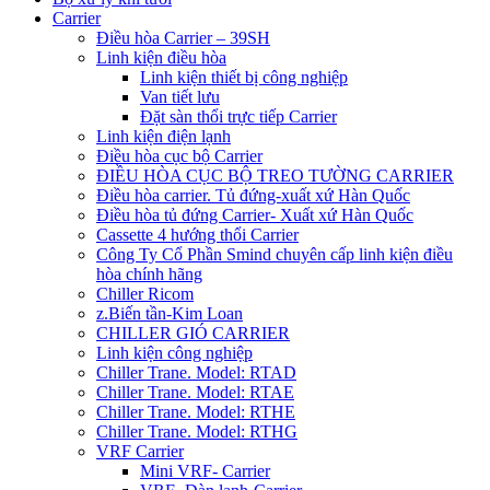
Carrier
Điều hòa Carrier – 39SH
Linh kiện điều hòa
Linh kiện thiết bị công nghiệp
Van tiết lưu
Đặt sàn thổi trực tiếp Carrier
Linh kiện điện lạnh
Điều hòa cục bộ Carrier
ĐIỀU HÒA CỤC BỘ TREO TƯỜNG CARRIER
Điều hòa carrier. Tủ đứng-xuất xứ Hàn Quốc
Điều hòa tủ đứng Carrier- Xuất xứ Hàn Quốc
Cassette 4 hướng thổi Carrier
Công Ty Cổ Phần Smind chuyên cấp linh kiện điều
hòa chính hãng
Chiller Ricom
z.Biến tần-Kim Loan
CHILLER GIÓ CARRIER
Linh kiện công nghiệp
Chiller Trane. Model: RTAD
Chiller Trane. Model: RTAE
Chiller Trane. Model: RTHE
Chiller Trane. Model: RTHG
VRF Carrier
Mini VRF- Carrier