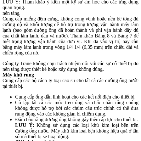
LƯU Ý: Tham khảo ý kiến ​​một kỹ sư âm học cho các ứng dụng
quan trọng.
nền tảng
Cung cấp miếng đệm cứng, không cong vênh hoặc nền bê tông đủ
cường độ và khối lượng để hỗ trợ trọng lượng vận hành máy làm
lạnh (bao gồm đường ống đã hoàn thành và phí vận hành đầy đủ
của chất làm lạnh, dầu và nước). Tham khảo Bảng 8 và Bảng 7 để
biết trọng lượng vận hành của đơn vị. Khi đã vào vị trí, hãy cân
bằng máy làm lạnh trong vòng 1/4 1/4 (6,35 mm) trên chiều dài và
chiều rộng của nó.
Công ty Trane không chịu trách nhiệm đối với các sự cố thiết bị do
nền tảng được thiết kế hoặc xây dựng không đúng.
Máy khử rung
Cung cấp các bộ cách ly loại cao su cho tất cả các đường ống nước
tại thiết bị.
Cung cấp ống dẫn linh hoạt cho các kết nối điện cho thiết bị.
Cô lập tất cả các móc treo ống và chắc chắn rằng chúng
không được hỗ trợ bởi các chùm cấu trúc chính có thể đưa
rung động vào các không gian bị chiếm dụng.
Đảm bảo rằng đường ống không gây thêm áp lực cho thiết bị.
LƯU Ý:
Không sử dụng các loại khử kim loại bện trên
đường ống nước. Máy khử kim loại bện không hiệu quả ở tần
số mà thiết bị sẽ hoạt động.