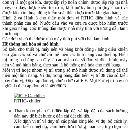
đơn vị là một gói kín, được lắp ráp hoàn chỉnh, được lắp ráp tại nhà
máy, có dây, được kiểm tra rò rỉ, khử nước, tính phí (tùy chọn) và
được kiểm tra hoạt động kiểm soát thích hợp trước khi giao hàng.
Hình 2 và Hình 3 cho thấy một đơn vị RTHC điển hình và các
thành phần của nó. Nước đầu vào và cửa ra được bảo hiểm trước
khi giao hàng. Các thùng dầu được nhà máy tính với lượng dầu lạnh
thích hợp.
Các đơn vị có thể được nhà máy tính phí với chất làm lạnh.
Hệ thống mã hóa số mô hình
Số kiểu cho thiết bị, máy nén và bảng khởi động / bảng điều khiển
bao gồm các số và chữ cái thể hiện các tính năng của thiết bị. Hiển
thị trong ba bảng sau đây là các mẫu của số đơn vị điển hình, máy
nén và mô hình bảng, theo sau là hệ thống mã hóa cho mỗi bảng.
Mỗi vị trí hoặc nhóm vị trí, trong số mô hình được sử dụng để thể
hiện một tính năng. Ví dụ, trong bảng đầu tiên, vị trí 08 của số kiểu
máy đơn vị, Điện áp đơn vị, chứa chữ cái F F. Một F ở vị trí này có
nghĩa là điện áp đơn vị là 460/60/3.
RTHC- chiller
Tham khảo phần Cơ điện lắp đặt và lắp đặt của sách hướng
dẫn này để biết hướng dẫn cài đặt chi tiết.
Xác định vị trí và duy trì các phần lỏng lẻo, ví dụ: bộ cách ly,
cảm biến nhiệt độ, cảm biến lưu lượng hoặc các tùy chọn cài