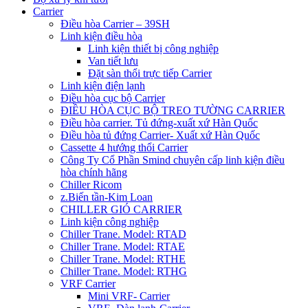
Carrier
Điều hòa Carrier – 39SH
Linh kiện điều hòa
Linh kiện thiết bị công nghiệp
Van tiết lưu
Đặt sàn thổi trực tiếp Carrier
Linh kiện điện lạnh
Điều hòa cục bộ Carrier
ĐIỀU HÒA CỤC BỘ TREO TƯỜNG CARRIER
Điều hòa carrier. Tủ đứng-xuất xứ Hàn Quốc
Điều hòa tủ đứng Carrier- Xuất xứ Hàn Quốc
Cassette 4 hướng thổi Carrier
Công Ty Cổ Phần Smind chuyên cấp linh kiện điều
hòa chính hãng
Chiller Ricom
z.Biến tần-Kim Loan
CHILLER GIÓ CARRIER
Linh kiện công nghiệp
Chiller Trane. Model: RTAD
Chiller Trane. Model: RTAE
Chiller Trane. Model: RTHE
Chiller Trane. Model: RTHG
VRF Carrier
Mini VRF- Carrier