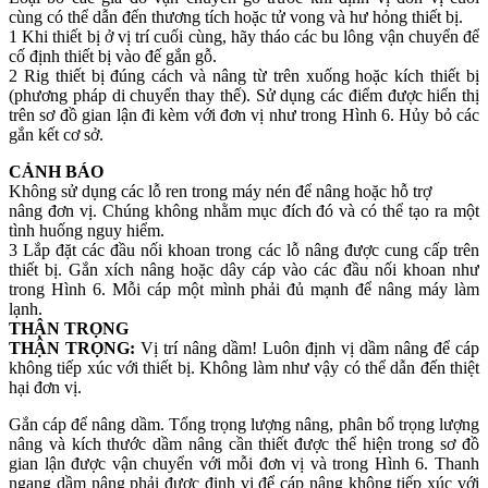
cùng có thể dẫn đến thương tích hoặc tử vong và hư hỏng thiết bị.
1 Khi thiết bị ở vị trí cuối cùng, hãy tháo các bu lông vận chuyển để
cố định thiết bị vào đế gắn gỗ.
2 Rig thiết bị đúng cách và nâng từ trên xuống hoặc kích thiết bị
(phương pháp di chuyển thay thế). Sử dụng các điểm được hiển thị
trên sơ đồ gian lận đi kèm với đơn vị như trong Hình 6. Hủy bỏ các
gắn kết cơ sở.
CẢNH BÁO
Không sử dụng các lỗ ren trong máy nén để nâng hoặc hỗ trợ
nâng đơn vị. Chúng không nhằm mục đích đó và có thể tạo ra một
tình huống nguy hiểm.
3 Lắp đặt các đầu nối khoan trong các lỗ nâng được cung cấp trên
thiết bị. Gắn xích nâng hoặc dây cáp vào các đầu nối khoan như
trong Hình 6. Mỗi cáp một mình phải đủ mạnh để nâng máy làm
lạnh.
THẬN TRỌNG
THẬN TRỌNG:
Vị trí nâng dầm! Luôn định vị dầm nâng để cáp
không tiếp xúc với thiết bị. Không làm như vậy có thể dẫn đến thiệt
hại đơn vị.
Gắn cáp để nâng dầm. Tổng trọng lượng nâng, phân bổ trọng lượng
nâng và kích thước dầm nâng cần thiết được thể hiện trong sơ đồ
gian lận được vận chuyển với mỗi đơn vị và trong Hình 6. Thanh
ngang dầm nâng phải được định vị để cáp nâng không tiếp xúc với