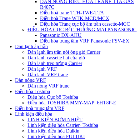
DÀN NÓNG ĐIỀU HÒA TRANE TTA GAS
R407C
Điều hoà trane TTH-TWE-TTA
Điều hoà Trane WTK-MCD/MCX
Điều hòa Trane cục bộ âm trần cassette-MCC
ĐIỀU HÒA CỤC BỘ THƯƠNG MẠI PANASONIC
Panasonic DX-AHU
Điều hòa trung tâm VRF Panasonic FSV-EX
Dan lạnh áp trần
Dàn lạnh âm trần nối ống gió Carrier
Dan lanh cassette hai cửa gió
Dàn lạnh treo tường Carrier
Dàn lạnh VRF
Dàn lạnh VRF trane
Dàn nóng VRF
Dàn nóng VRF trane
Điều hòa Toshiba
Điều hòa Cục bộ Toshiba
Điều hòa TOSHIBA MMY-MAP_6HT8P-E
Điều hoà trung tâm VRF
Linh kiện điều hòa
LINH KIỆN BƠM NHIỆT
Linh kiện điều hòa Carrier- Toshiba
Linh kiện điều hòa Daikin
Linh kiện điều hòa FULUKI