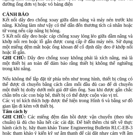
đường ống đơn vị hoặc vỏ bảng điện
CẢNH BÁO
Kết nối dây đeo chống xoay giữa dầm nâng và máy nén trước khi
nâng. Không làm như vậy có thể dẫn đến thương tích cá nhân hoặc
tử vong nếu cáp nâng bị hỏng.
5 Kết nối dây đeo hoặc cáp chống xoay lỏng lẻo giữa dầm nâng và
khớp nối ren hoặc lỗ gắn được cung cấp ở đầu máy nén. Sử dụng
một miếng đệm mắt hoặc ống khoan để cố định dây đeo ở khớp nối
hoặc lỗ gắn.
GHI CHÚ:
Dây đeo chống xoay không phải là xích nâng, mà là
một thiết bị an toàn để đảm bảo rằng thiết bị không thể nghiêng
trong khi nâng.
Nếu không thể lắp đặt từ phía trên như trong hình, thiết bị cũng có
thể được di chuyển bằng cách cắm mỗi đầu đủ cao để di chuyển
một thiết bị dolly dưới mỗi giá đỡ tấm ống. Sau khi được gắn chắc
chắn trên các con búp bê, thiết bị có thể được cuộn vào vị trí.
Các vị trí kích thích hợp được thể hiện trong Hình 6 và bằng sơ đồ
gian lận đi kèm với thiết bị.
Tấm cách ly
GHI CHÚ:
Các miếng đệm đàn hồi được vận chuyển (theo tiêu
chuẩn) là đủ cho hầu hết các cài đặt. Để biết thêm chi tiết về thực
hành cách ly, hãy tham khảo Trane Engineering Bulletin RLC-EB-3
hoặc tham khảo ý kiến kỹ sư âm thanh để cài đặt nhạy cảm với âm