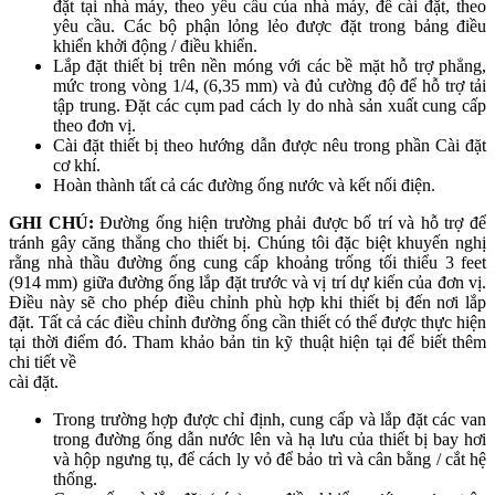
đặt tại nhà máy, theo yêu cầu của nhà máy, để cài đặt, theo
yêu cầu. Các bộ phận lỏng lẻo được đặt trong bảng điều
khiển khởi động / điều khiển.
Lắp đặt thiết bị trên nền móng với các bề mặt hỗ trợ phẳng,
mức trong vòng 1/4, (6,35 mm) và đủ cường độ để hỗ trợ tải
tập trung. Đặt các cụm pad cách ly do nhà sản xuất cung cấp
theo đơn vị.
Cài đặt thiết bị theo hướng dẫn được nêu trong phần Cài đặt
cơ khí.
Hoàn thành tất cả các đường ống nước và kết nối điện.
GHI CHÚ:
Đường ống hiện trường phải được bố trí và hỗ trợ để
tránh gây căng thẳng cho thiết bị. Chúng tôi đặc biệt khuyến nghị
rằng nhà thầu đường ống cung cấp khoảng trống tối thiểu 3 feet
(914 mm) giữa đường ống lắp đặt trước và vị trí dự kiến ​​của đơn vị.
Điều này sẽ cho phép điều chỉnh phù hợp khi thiết bị đến nơi lắp
đặt. Tất cả các điều chỉnh đường ống cần thiết có thể được thực hiện
tại thời điểm đó. Tham khảo bản tin kỹ thuật hiện tại để biết thêm
chi tiết về
cài đặt.
Trong trường hợp được chỉ định, cung cấp và lắp đặt các van
trong đường ống dẫn nước lên và hạ lưu của thiết bị bay hơi
và hộp ngưng tụ, để cách ly vỏ để bảo trì và cân bằng / cắt hệ
thống.