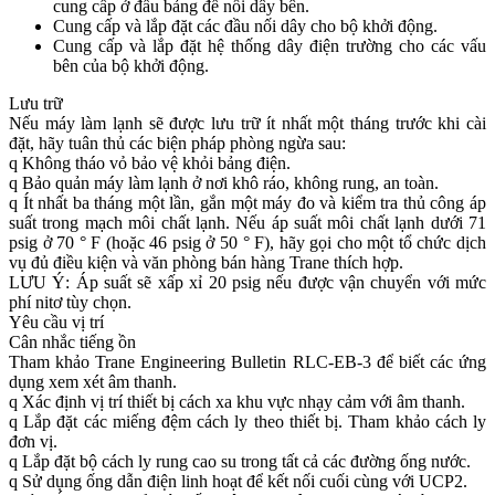
cung cấp ở đầu bảng để nối dây bên.
Cung cấp và lắp đặt các đầu nối dây cho bộ khởi động.
Cung cấp và lắp đặt hệ thống dây điện trường cho các vấu
bên của bộ khởi động.
Lưu trữ
Nếu máy làm lạnh sẽ được lưu trữ ít nhất một tháng trước khi cài
đặt, hãy tuân thủ các biện pháp phòng ngừa sau:
q Không tháo vỏ bảo vệ khỏi bảng điện.
q Bảo quản máy làm lạnh ở nơi khô ráo, không rung, an toàn.
q Ít nhất ba tháng một lần, gắn một máy đo và kiểm tra thủ công áp
suất trong mạch môi chất lạnh. Nếu áp suất môi chất lạnh dưới 71
psig ở 70 ° F (hoặc 46 psig ở 50 ° F), hãy gọi cho một tổ chức dịch
vụ đủ điều kiện và văn phòng bán hàng Trane thích hợp.
LƯU Ý: Áp suất sẽ xấp xỉ 20 psig nếu được vận chuyển với mức
phí nitơ tùy chọn.
Yêu cầu vị trí
Cân nhắc tiếng ồn
Tham khảo Trane Engineering Bulletin RLC-EB-3 để biết các ứng
dụng xem xét âm thanh.
q Xác định vị trí thiết bị cách xa khu vực nhạy cảm với âm thanh.
q Lắp đặt các miếng đệm cách ly theo thiết bị. Tham khảo cách ly
đơn vị.
q Lắp đặt bộ cách ly rung cao su trong tất cả các đường ống nước.
q Sử dụng ống dẫn điện linh hoạt để kết nối cuối cùng với UCP2.