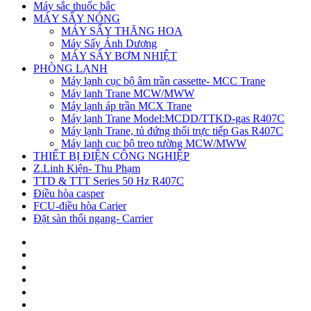
Máy sắc thuốc bắc
MÁY SẤY NÓNG
MÁY SẤY THĂNG HOA
Máy Sấy Ánh Dương
MÁY SẤY BƠM NHIỆT
PHÒNG LẠNH
Máy lạnh cục bộ âm trần cassette- MCC Trane
Máy lạnh Trane MCW/MWW
Máy lạnh áp trần MCX Trane
Máy lạnh Trane Model:MCDD/TTKD-gas R407C
Máy lạnh Trane, tủ đứng thổi trực tiếp Gas R407C
Máy lạnh cục bộ treo tường MCW/MWW
THIẾT BỊ ĐIỆN CÔNG NGHIỆP
Z.Linh Kiện- Thu Phạm
TTD & TTT Series 50 Hz R407C
Điều hòa casper
FCU-điều hòa Carier
Đặt sàn thổi ngang- Carrier