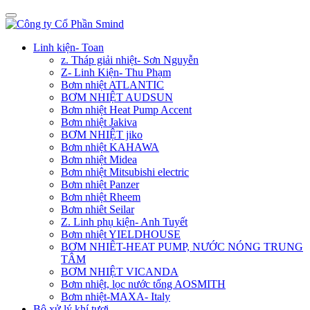
Linh kiện- Toan
z. Tháp giải nhiệt- Sơn Nguyễn
Z- Linh Kiện- Thu Phạm
Bơm nhiệt ATLANTIC
BƠM NHIỆT AUDSUN
Bơm nhiệt Heat Pump Accent
Bơm nhiệt Jakiva
BƠM NHIỆT jiko
Bơm nhiệt KAHAWA
Bơm nhiệt Midea
Bơm nhiệt Mitsubishi electric
Bơm nhiệt Panzer
Bơm nhiệt Rheem
Bơm nhiêt Seilar
Z. Linh phụ kiện- Anh Tuyết
Bơm nhiệt YIELDHOUSE
BƠM NHIÊT-HEAT PUMP, NƯỚC NÓNG TRUNG
TÂM
BƠM NHIỆT VICANDA
Bơm nhiệt, lọc nước tổng AOSMITH
Bơm nhiệt-MAXA- Italy
Bộ xử lý khí tươi