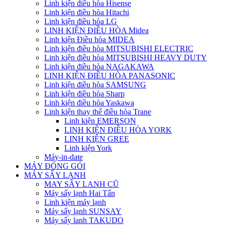
Linh kiện điều hòa Hisense
Linh kiện điều hòa Hitachi
Linh kiện điều hòa LG
LINH KIỆN ĐIỀU HÒA Midea
Linh kiện Điều hòa MIDEA
Linh kiện điều hòa MITSUBISHI ELECTRIC
Linh kiện điều hòa MITSUBISHI HEAVY DUTY
Linh kiện điều hòa NAGAKAWA
LINH KIỆN ĐIỀU HÒA PANASONIC
Linh kiện điều hòa SAMSUNG
Linh kiện điều hòa Sharp
Linh kiện điều hòa Yaskawa
Linh kiện thay thế điều hòa Trane
Linh kiện EMERSON
LINH KIỆN ĐIỀU HÒA YORK
LINH KIỆN GREE
Linh kiện York
Máy-in-date
MÁY ĐÓNG GÓI
MÁY SẤY LẠNH
MAY SÂY LANH CŨ
Máy sấy lạnh Hai Tấn
Linh kiện máy lạnh
Máy sấy lạnh SUNSAY
Máy sấy lanh TAKUDO