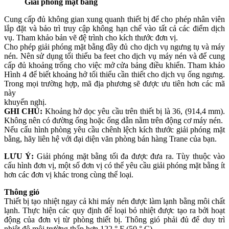
Giải phóng mặt bằng
Cung cấp đủ không gian xung quanh thiết bị để cho phép nhân viên
lắp đặt và bảo trì truy cập không hạn chế vào tất cả các điểm dịch
vụ. Tham khảo bản vẽ đệ trình cho kích thước đơn vị.
Cho phép giải phóng mặt bằng đầy đủ cho dịch vụ ngưng tụ và máy
nén. Nên sử dụng tối thiểu ba feet cho dịch vụ máy nén và để cung
cấp đủ khoảng trống cho việc mở cửa bảng điều khiển. Tham khảo
Hình 4 để biết khoảng hở tối thiểu cần thiết cho dịch vụ ống ngưng.
Trong mọi trường hợp, mã địa phương sẽ được ưu tiên hơn các mã
này
khuyến nghị.
GHI CHÚ:
Khoảng hở dọc yêu cầu trên thiết bị là 36, (914,4 mm).
Không nên có đường ống hoặc ống dẫn nằm trên động cơ máy nén.
Nếu cấu hình phòng yêu cầu chênh lệch kích thước giải phóng mặt
bằng, hãy liên hệ với đại diện văn phòng bán hàng Trane của bạn.
LƯU Ý:
Giải phóng mặt bằng tối đa được đưa ra. Tùy thuộc vào
cấu hình đơn vị, một số đơn vị có thể yêu cầu giải phóng mặt bằng ít
hơn các đơn vị khác trong cùng thể loại.
Thông gió
Thiết bị tạo nhiệt ngay cả khi máy nén được làm lạnh bằng môi chất
lạnh. Thực hiện các quy định để loại bỏ nhiệt được tạo ra bởi hoạt
động của đơn vị từ phòng thiết bị. Thông gió phải đủ để duy trì
nhiệt độ môi trường thấp hơn 122 ° F (50 ° C).