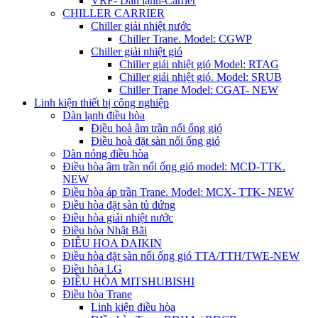
VRF- Dàn lạnh-Carrier
CHILLER CARRIER
Chiller giải nhiệt nước
Chiller Trane. Model: CGWP
Chiller giải nhiệt gió
Chiller giải nhiệt gió Model: RTAG
Chiller giải nhiệt gió. Model: SRUB
Chiller Trane Model: CGAT- NEW
Linh kiện thiết bị công nghiệp
Dàn lạnh điều hòa
Điều hoà âm trần nối ống gió
Điều hoà đặt sàn nối ống gió
Dàn nóng điều hòa
Điều hòa âm trần nối ống gió model: MCD-TTK.
NEW
Điều hòa áp trần Trane. Model: MCX- TTK- NEW
Điều hòa đặt sàn tủ đứng
Điều hòa giải nhiệt nước
Điều hòa Nhật Bãi
ĐIÊU HOA DAIKIN
Điều hòa đặt sàn nối ống gió TTA/TTH/TWE-NEW
Điều hòa LG
ĐIỀU HÒA MITSHUBISHI
Điều hòa Trane
Linh kiện điều hòa