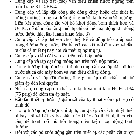
Cung cấp và lắp đặt (các) van điều khiển nước ngưng trên
mỗi Trane RLC-EB-4.
Cung cấp và lắp đặt công tắc dòng chảy hoặc các thiết bị
tương đương trong cả đường ống nước lạnh và nước ngưng.
Liên kết từng công tắc với bộ khởi động bơm thích hợp và
UCP2, để đảm bảo rằng thiết bị chỉ có thể hoạt động khi dòng
nước được thiết lập (tham khảo Mục 3).
Cung cấp và lắp đặt vòi cho nhiệt kế và đồng hồ đo áp suất
trong đường ống nước, liền kề với các kết nối đầu vào và đầu
ra của cả thiết bị bay hơi và thiết bị ngưng tụ.
Cung cấp và lắp đặt van xả trên mỗi hộp nước.
Cung cấp và lắp đặt ống thông hơi trên mỗi hộp nước.
Trong trường hợp được chỉ định, cung cấp và lắp đặt bộ lọc
trước tất cả các máy bơm và van điều chế tự động.
Cung cấp và lắp đặt đường ống giảm áp môi chất lạnh từ
giảm áp đến khí quyển.
Nếu cần, cung cấp đủ chất làm lạnh và nitơ khô HCFC-134
(75 psig) để kiểm tra áp suất.
Bắt đầu thiết bị dưới sự giám sát của kỹ thuật viên dịch vụ có
trình độ.
Trong trường hợp được chỉ định, cung cấp và cách nhiệt thiết
bị bay hơi và bất kỳ bộ phận nào khác của thiết bị, theo yêu
cầu, để tránh đổ mồ hôi trong điều kiện hoạt động bình
thường.
Đối với các bộ khởi động gắn trên thiết bị, các phần cắt được