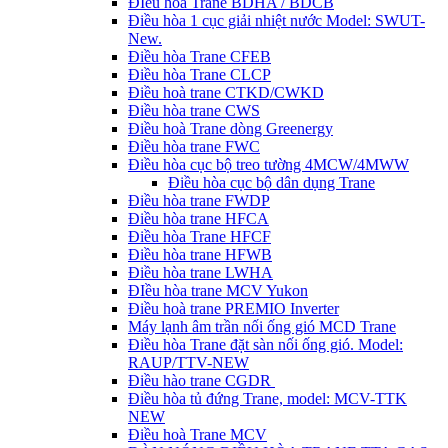
ĐIều hòa Trane BDHA / BDCB
Điều hòa 1 cục giải nhiệt nước Model: SWUT-
New.
Điều hòa Trane CFEB
Điều hòa Trane CLCP
Điều hoà trane CTKD/CWKD
Điều hòa trane CWS
Điều hoà Trane dòng Greenergy
Điều hòa trane FWC
Điều hòa cục bộ treo tường 4MCW/4MWW
Điều hòa cục bộ dân dụng Trane
Điều hòa trane FWDP
Điều hòa trane HFCA
Điều hòa Trane HFCF
Điều hòa trane HFWB
Điều hòa trane LWHA
ĐIều hòa trane MCV Yukon
Điều hoà trane PREMIO Inverter
Máy lạnh âm trần nối ống gió MCD Trane
Điều hòa Trane đặt sàn nối ống gió. Model:
RAUP/TTV-NEW
Điều hào trane CGDR
Điều hòa tủ đứng Trane, model: MCV-TTK
NEW
Điều hoà Trane MCV