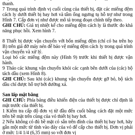
thanh.
7 Trong quá trình định vị cuối cùng của thiết bị, đặt các miếng đệm
cách ly dưới thiết bị bay hơi và tấm ống ngưng tụ hỗ trợ như trong
Hình 7. Cấp đơn vị như được mô tả trong đoạn chính tiếp theo.
GHI CHÚ:
Giá trị nhiệt kế cho miếng đệm cách ly là thước đo khả
năng phục hồi. Xem hình 7.
8 Thiết bị được vận chuyển với bốn miếng đệm (chỉ có ba trên họ
B) trên giá đỡ máy nén để bảo vệ miếng đệm cách ly trong quá trình
vận chuyển và xử lý.
Loại bỏ các miếng đệm này (Hình 9) trước khi thiết bị được vận
hành.
9 Tháo các khung vận chuyển khỏi các cạnh bên dưới của (các) bộ
tách dầu (xem Hình 8).
GHI CHÚ:
Sau khi (các) khung vận chuyển được gỡ bỏ, bộ tách
dầu chỉ được hỗ trợ bởi đường xả.
San lấp mặt bằng
GHI CHÚ:
Phía bảng điều khiển điện của thiết bị được chỉ định là
mặt trước của thiết bị.
1 Kiểm tra cấp độ đơn vị từ đầu đến cuối bằng cách đặt một mức
trên bề mặt trên cùng của vỏ thiết bị bay hơi.
2 Nếu không có đủ bề mặt có sẵn trên đỉnh của thiết bị bay hơi, hãy
gắn một mức từ tính vào đáy của vỏ để cấp cho thiết bị. Đơn vị phải
ở mức 1/4 1/4 (6,35 mm) so với đơn vị