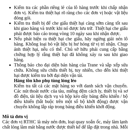
Kiểm tra các phần riêng lẻ của lô hàng trước khi chấp nhận
đơn vị. Kiểm tra thiệt hại rõ ràng cho các đơn vị hoặc vật liệu
đóng gói.
Kiểm tra thiết bị để che giấu thiệt hại càng sớm càng tốt sau
khi giao hàng và trước khi nó được lưu trữ. Thiệt hại che giấu
phải được báo cáo trong vòng 10 ngày sau khi nhận được.
Nếu phát hiện ra thiệt hại che giấu, hãy ngừng giải nén lô
hàng. Không loại bỏ vật liệu bị hư hỏng từ vị trí nhận. Chụp
ảnh thiệt hại, nếu có thể. Chủ sở hữu phải cung cấp bằng
chứng hợp lý rằng thiệt hại đã không xảy ra sau khi giao
hàng.
Thông báo cho đại diện bán hàng của Trane và sắp xếp sửa
chữa. Không sửa chữa thiết bị, tuy nhiên, cho đến khi thiệt
hại được kiểm tra bởi đại diện vận tải.
Hàng tồn kho phụ tùng lỏng lẻo
Kiểm tra tất cả các mặt hàng so với danh sách vận chuyển.
Các nút thoát nước của tàu, miếng đệm cách ly, thiết bị và sơ
đồ điện, tài liệu dịch vụ và hộp kéo dây bảng điều khiển / bộ
điều khiển (bắt buộc trên một số bộ khởi động) được vận
chuyển không lắp ráp trong bảng điều khiển khởi động.
Mô tả đơn vị
Các đơn vị RTHC là máy nén đơn, loại quay xoắn ốc, máy làm lạnh
chất lỏng làm mát bằng nước được thiết kế để lắp đặt trong nhà. Mỗi