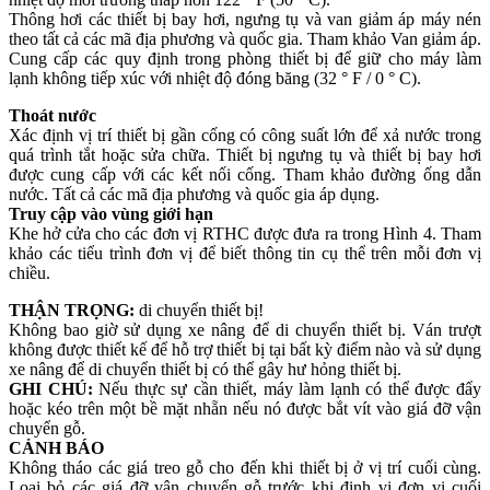
Thông hơi các thiết bị bay hơi, ngưng tụ và van giảm áp máy nén
theo tất cả các mã địa phương và quốc gia. Tham khảo Van giảm áp.
Cung cấp các quy định trong phòng thiết bị để giữ cho máy làm
lạnh không tiếp xúc với nhiệt độ đóng băng (32 ° F / 0 ° C).
Thoát nước
Xác định vị trí thiết bị gần cống có công suất lớn để xả nước trong
quá trình tắt hoặc sửa chữa. Thiết bị ngưng tụ và thiết bị bay hơi
được cung cấp với các kết nối cống. Tham khảo đường ống dẫn
nước. Tất cả các mã địa phương và quốc gia áp dụng.
Truy cập vào vùng giới hạn
Khe hở cửa cho các đơn vị RTHC được đưa ra trong Hình 4. Tham
khảo các tiểu trình đơn vị để biết thông tin cụ thể trên mỗi đơn vị
chiều.
THẬN TRỌNG:
di chuyển thiết bị!
Không bao giờ sử dụng xe nâng để di chuyển thiết bị. Ván trượt
không được thiết kế để hỗ trợ thiết bị tại bất kỳ điểm nào và sử dụng
xe nâng để di chuyển thiết bị có thể gây hư hỏng thiết bị.
GHI CHÚ:
Nếu thực sự cần thiết, máy làm lạnh có thể được đẩy
hoặc kéo trên một bề mặt nhẵn nếu nó được bắt vít vào giá đỡ vận
chuyển gỗ.
CẢNH BÁO
Không tháo các giá treo gỗ cho đến khi thiết bị ở vị trí cuối cùng.
Loại bỏ các giá đỡ vận chuyển gỗ trước khi định vị đơn vị cuối