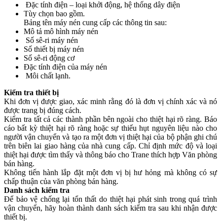
Đặc tính điện – loại khởi động, hệ thống dây điện
Tùy chọn bao gồm.
Bảng tên máy nén cung cấp các thông tin sau:
Mô tả mô hình máy nén
Số sê-ri máy nén
Số thiết bị máy nén
Số sê-ri động cơ
Đặc tính điện của máy nén
Môi chất lạnh.
Kiểm tra thiết bị
Khi đơn vị được giao, xác minh rằng đó là đơn vị chính xác và nó
được trang bị đúng cách.
Kiểm tra tất cả các thành phần bên ngoài cho thiệt hại rõ ràng. Báo
cáo bất kỳ thiệt hại rõ ràng hoặc sự thiếu hụt nguyên liệu nào cho
người vận chuyển và tạo ra một đơn vị thiệt hại của bộ phận ghi chú
trên biên lai giao hàng của nhà cung cấp. Chỉ định mức độ và loại
thiệt hại được tìm thấy và thông báo cho Trane thích hợp Văn phòng
bán hàng.
Không tiến hành lắp đặt một đơn vị bị hư hỏng mà không có sự
chấp thuận của văn phòng bán hàng.
Danh sách kiểm tra
Để bảo vệ chống lại tổn thất do thiệt hại phát sinh trong quá trình
vận chuyển, hãy hoàn thành danh sách kiểm tra sau khi nhận được
thiết bị.