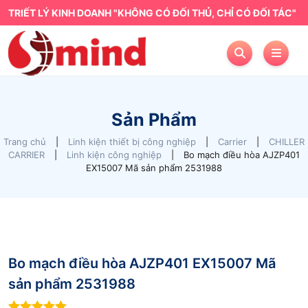
TRIẾT LÝ KINH DOANH "KHÔNG CÓ ĐỐI THỦ, CHỈ CÓ ĐỐI TÁC"
Sản Phẩm
Trang chủ
|
Linh kiện thiết bị công nghiệp
|
Carrier
|
CHILLER
CARRIER
|
Linh kiện công nghiệp
|
Bo mạch điều hòa AJZP401
EX15007 Mã sản phẩm 2531988
Bo mạch điều hòa AJZP401 EX15007 Mã
sản phẩm 2531988