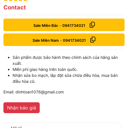
5
out of 5
Contact
Sale Miền Bắc
-
0941734021
Sale Miền Nam
-
0941734021
Sản phẩm được bảo hành theo chính sách của hãng sản
xuất.
Miễn phí giao hàng trên toàn quốc.
Nhận sửa bo mạch, lắp đặt sửa chữa điều hòa, mua bán
điều hòa cũ.
Email: dinhtoan1076@gmail.com
Nhận báo giá