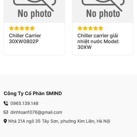
Chiller Carrier
Chiller carrier giải
out of 5
out of 5
30XW0802P
nhiệt nước Model:
30XW
Công Ty Cổ Phần SMIND
0965.139.148
dinhtoan1076@gmail.com
Nhà 21A ngõ 35 Tây Sơn, phường Kim Liên, Hà Nội