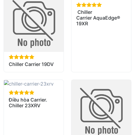
Chiller
out of 5
Carrier AquaEdge®
19XR
Chiller Carrier 19DV
out of 5
Điều hòa Carrier.
out of 5
Chiller 23XRV