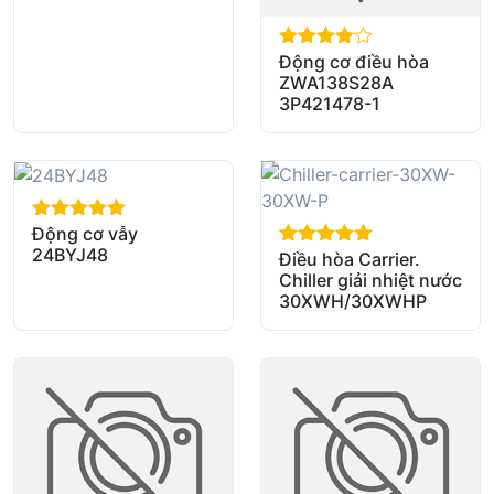
Động cơ điều hòa
out of 5
ZWA138S28A
3P421478-1
Động cơ vẫy
out of 5
24BYJ48
Điều hòa Carrier.
out of 5
Chiller giải nhiệt nước
30XWH/30XWHP