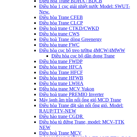
ĐIều hòa Trane BDHA / BDCB
Điều hòa 1 cục giải nhiệt nước Model: SWUT-
New.
Điều hòa Trane CFEB
Điều hòa Trane CLCP
Điều hoà trane CTKD/CWKD
Điều hòa trane CWS
Điều hoà Trane dòng Greenergy
Điều hòa trane FWC
Điều hòa cục bộ treo tường 4MCW/4MWW
Điều hòa cục bộ dân dụng Trane
Điều hòa trane FWDP
Điều hòa trane HFCA
Điều hòa Trane HFCF
Điều hòa trane HFWB
Điều hòa trane LWHA
ĐIều hòa trane MCV Yukon
Điều hoà trane PREMIO Inverter
Máy lạnh âm trần nối ống gió MCD Trane
Điều hòa Trane đặt sàn nối ống gió. Model:
RAUP/TTV-NEW
Điều hào trane CGDR
Điều hòa tủ đứng Trane, model: MCV-TTK
NEW
Điều hoà Trane MCV