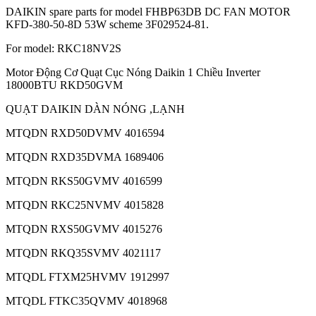
DAIKIN spare parts for model FHBP63DB DC FAN MOTOR
KFD-380-50-8D 53W scheme 3F029524-81.
For model: RKC18NV2S
Motor Động Cơ Quạt Cục Nóng Daikin 1 Chiều Inverter
18000BTU RKD50GVM
QUẠT DAIKIN DÀN NÓNG ,LẠNH
MTQDN RXD50DVMV 4016594
MTQDN RXD35DVMA 1689406
MTQDN RKS50GVMV 4016599
MTQDN RKC25NVMV 4015828
MTQDN RXS50GVMV 4015276
MTQDN RKQ35SVMV 4021117
MTQDL FTXM25HVMV 1912997
MTQDL FTKC35QVMV 4018968