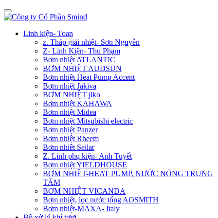
Linh kiện- Toan
z. Tháp giải nhiệt- Sơn Nguyễn
Z- Linh Kiện- Thu Phạm
Bơm nhiệt ATLANTIC
BƠM NHIỆT AUDSUN
Bơm nhiệt Heat Pump Accent
Bơm nhiệt Jakiva
BƠM NHIỆT jiko
Bơm nhiệt KAHAWA
Bơm nhiệt Midea
Bơm nhiệt Mitsubishi electric
Bơm nhiệt Panzer
Bơm nhiệt Rheem
Bơm nhiêt Seilar
Z. Linh phụ kiện- Anh Tuyết
Bơm nhiệt YIELDHOUSE
BƠM NHIÊT-HEAT PUMP, NƯỚC NÓNG TRUNG
TÂM
BƠM NHIỆT VICANDA
Bơm nhiệt, lọc nước tổng AOSMITH
Bơm nhiệt-MAXA- Italy
Bộ xử lý khí tươi