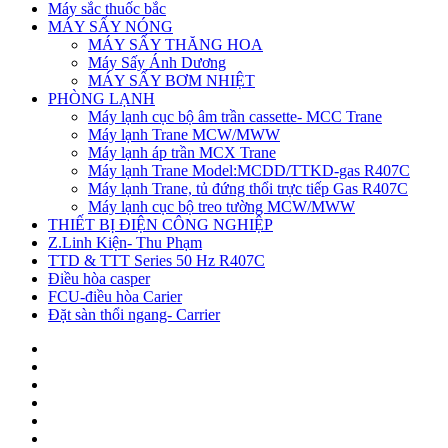
Máy sắc thuốc bắc
MÁY SẤY NÓNG
MÁY SẤY THĂNG HOA
Máy Sấy Ánh Dương
MÁY SẤY BƠM NHIỆT
PHÒNG LẠNH
Máy lạnh cục bộ âm trần cassette- MCC Trane
Máy lạnh Trane MCW/MWW
Máy lạnh áp trần MCX Trane
Máy lạnh Trane Model:MCDD/TTKD-gas R407C
Máy lạnh Trane, tủ đứng thổi trực tiếp Gas R407C
Máy lạnh cục bộ treo tường MCW/MWW
THIẾT BỊ ĐIỆN CÔNG NGHIỆP
Z.Linh Kiện- Thu Phạm
TTD & TTT Series 50 Hz R407C
Điều hòa casper
FCU-điều hòa Carier
Đặt sàn thổi ngang- Carrier