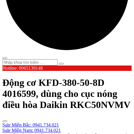
Hotline: 0965139148
Động cơ KFD-380-50-8D
4016599, dùng cho cục nóng
điều hòa Daikin RKC50NVMV
Sale Miền Bắc: 0941.734.021
Sale Miền Nam: 0941.734.021