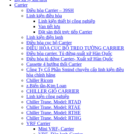
Carrier
Điều hòa Carrier – 39SH
Linh kiện điều hòa
Linh kiện thiết bị công nghiệp
Van tiết lưu
Đặt sàn thổi trực tiếp Carrier
Linh kiện điện lạnh
Điều hòa cục bộ Carrier
ĐIỀU HÒA CỤC BỘ TREO TƯỜNG CARRIER
Điều hòa carrier. Tủ đứng-xuất xứ Hàn Quốc
Điều hòa tủ đứng Carrier- Xuất xứ Hàn Quốc
Cassette 4 hướng thổi Carrier
Công Ty Cổ Phần Smind chuyên cấp linh kiện điều
hòa chính hãng
Chiller Ricom
z.Biến tần-Kim Loan
CHILLER GIÓ CARRIER
Linh kiện công nghiệp
Chiller Trane. Model: RTAD
Chiller Trane. Model: RTAE
Chiller Trane. Model: RTHE
Chiller Trane. Model: RTHG
VRF Carrier
Mini VRF- Carrier