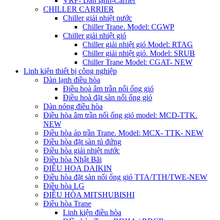
VRF- Dàn lạnh-Carrier
CHILLER CARRIER
Chiller giải nhiệt nước
Chiller Trane. Model: CGWP
Chiller giải nhiệt gió
Chiller giải nhiệt gió Model: RTAG
Chiller giải nhiệt gió. Model: SRUB
Chiller Trane Model: CGAT- NEW
Linh kiện thiết bị công nghiệp
Dàn lạnh điều hòa
Điều hoà âm trần nối ống gió
Điều hoà đặt sàn nối ống gió
Dàn nóng điều hòa
Điều hòa âm trần nối ống gió model: MCD-TTK.
NEW
Điều hòa áp trần Trane. Model: MCX- TTK- NEW
Điều hòa đặt sàn tủ đứng
Điều hòa giải nhiệt nước
Điều hòa Nhật Bãi
ĐIÊU HOA DAIKIN
Điều hòa đặt sàn nối ống gió TTA/TTH/TWE-NEW
Điều hòa LG
ĐIỀU HÒA MITSHUBISHI
Điều hòa Trane
Linh kiện điều hòa