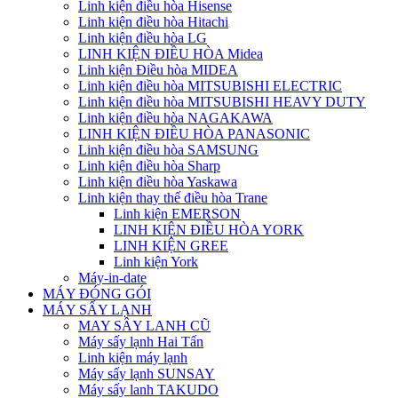
Linh kiện điều hòa Hisense
Linh kiện điều hòa Hitachi
Linh kiện điều hòa LG
LINH KIỆN ĐIỀU HÒA Midea
Linh kiện Điều hòa MIDEA
Linh kiện điều hòa MITSUBISHI ELECTRIC
Linh kiện điều hòa MITSUBISHI HEAVY DUTY
Linh kiện điều hòa NAGAKAWA
LINH KIỆN ĐIỀU HÒA PANASONIC
Linh kiện điều hòa SAMSUNG
Linh kiện điều hòa Sharp
Linh kiện điều hòa Yaskawa
Linh kiện thay thế điều hòa Trane
Linh kiện EMERSON
LINH KIỆN ĐIỀU HÒA YORK
LINH KIỆN GREE
Linh kiện York
Máy-in-date
MÁY ĐÓNG GÓI
MÁY SẤY LẠNH
MAY SÂY LANH CŨ
Máy sấy lạnh Hai Tấn
Linh kiện máy lạnh
Máy sấy lạnh SUNSAY
Máy sấy lanh TAKUDO