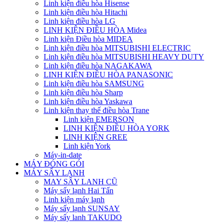
Linh kiện điều hòa Hisense
Linh kiện điều hòa Hitachi
Linh kiện điều hòa LG
LINH KIỆN ĐIỀU HÒA Midea
Linh kiện Điều hòa MIDEA
Linh kiện điều hòa MITSUBISHI ELECTRIC
Linh kiện điều hòa MITSUBISHI HEAVY DUTY
Linh kiện điều hòa NAGAKAWA
LINH KIỆN ĐIỀU HÒA PANASONIC
Linh kiện điều hòa SAMSUNG
Linh kiện điều hòa Sharp
Linh kiện điều hòa Yaskawa
Linh kiện thay thế điều hòa Trane
Linh kiện EMERSON
LINH KIỆN ĐIỀU HÒA YORK
LINH KIỆN GREE
Linh kiện York
Máy-in-date
MÁY ĐÓNG GÓI
MÁY SẤY LẠNH
MAY SÂY LANH CŨ
Máy sấy lạnh Hai Tấn
Linh kiện máy lạnh
Máy sấy lạnh SUNSAY
Máy sấy lanh TAKUDO