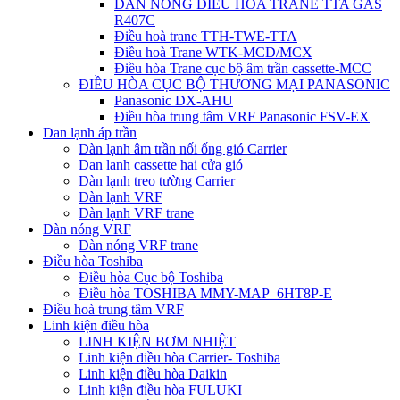
DÀN NÓNG ĐIỀU HÒA TRANE TTA GAS
R407C
Điều hoà trane TTH-TWE-TTA
Điều hoà Trane WTK-MCD/MCX
Điều hòa Trane cục bộ âm trần cassette-MCC
ĐIỀU HÒA CỤC BỘ THƯƠNG MẠI PANASONIC
Panasonic DX-AHU
Điều hòa trung tâm VRF Panasonic FSV-EX
Dan lạnh áp trần
Dàn lạnh âm trần nối ống gió Carrier
Dan lanh cassette hai cửa gió
Dàn lạnh treo tường Carrier
Dàn lạnh VRF
Dàn lạnh VRF trane
Dàn nóng VRF
Dàn nóng VRF trane
Điều hòa Toshiba
Điều hòa Cục bộ Toshiba
Điều hòa TOSHIBA MMY-MAP_6HT8P-E
Điều hoà trung tâm VRF
Linh kiện điều hòa
LINH KIỆN BƠM NHIỆT
Linh kiện điều hòa Carrier- Toshiba
Linh kiện điều hòa Daikin
Linh kiện điều hòa FULUKI