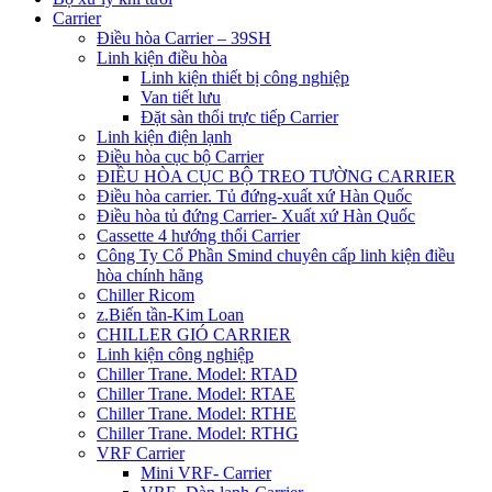
Carrier
Điều hòa Carrier – 39SH
Linh kiện điều hòa
Linh kiện thiết bị công nghiệp
Van tiết lưu
Đặt sàn thổi trực tiếp Carrier
Linh kiện điện lạnh
Điều hòa cục bộ Carrier
ĐIỀU HÒA CỤC BỘ TREO TƯỜNG CARRIER
Điều hòa carrier. Tủ đứng-xuất xứ Hàn Quốc
Điều hòa tủ đứng Carrier- Xuất xứ Hàn Quốc
Cassette 4 hướng thổi Carrier
Công Ty Cổ Phần Smind chuyên cấp linh kiện điều
hòa chính hãng
Chiller Ricom
z.Biến tần-Kim Loan
CHILLER GIÓ CARRIER
Linh kiện công nghiệp
Chiller Trane. Model: RTAD
Chiller Trane. Model: RTAE
Chiller Trane. Model: RTHE
Chiller Trane. Model: RTHG
VRF Carrier
Mini VRF- Carrier