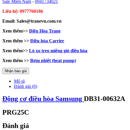
Sale Miền Nam
-
0941734021
Liên hệ: 0977760186
Email: Sales@tranevn.com.vn
Xem thêm>>
Điều Hòa Trane
Xem thêm >>
Điều hòa Carrier
Xem thêm>>
Lò xo treo miệng gió điều hòa
Xem thêm >>
Bơm nhiệt (heat pump)
Nhận báo giá
Mô tả
Đánh giá (0)
Động cơ điều hòa Samsung
DB31-00632A
PRG25C
Đánh giá