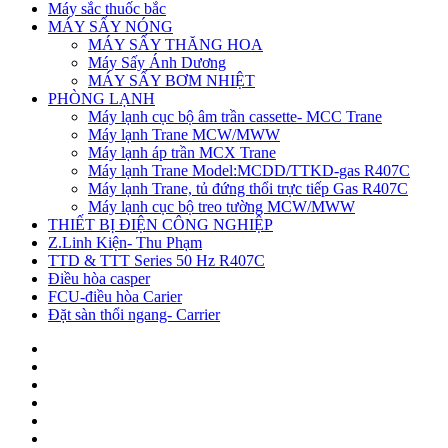
Máy sắc thuốc bắc
MÁY SẤY NÓNG
MÁY SẤY THĂNG HOA
Máy Sấy Ánh Dương
MÁY SẤY BƠM NHIỆT
PHÒNG LẠNH
Máy lạnh cục bộ âm trần cassette- MCC Trane
Máy lạnh Trane MCW/MWW
Máy lạnh áp trần MCX Trane
Máy lạnh Trane Model:MCDD/TTKD-gas R407C
Máy lạnh Trane, tủ đứng thổi trực tiếp Gas R407C
Máy lạnh cục bộ treo tường MCW/MWW
THIẾT BỊ ĐIỆN CÔNG NGHIỆP
Z.Linh Kiện- Thu Phạm
TTD & TTT Series 50 Hz R407C
Điều hòa casper
FCU-điều hòa Carier
Đặt sàn thổi ngang- Carrier