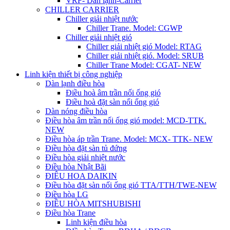
VRF- Dàn lạnh-Carrier
CHILLER CARRIER
Chiller giải nhiệt nước
Chiller Trane. Model: CGWP
Chiller giải nhiệt gió
Chiller giải nhiệt gió Model: RTAG
Chiller giải nhiệt gió. Model: SRUB
Chiller Trane Model: CGAT- NEW
Linh kiện thiết bị công nghiệp
Dàn lạnh điều hòa
Điều hoà âm trần nối ống gió
Điều hoà đặt sàn nối ống gió
Dàn nóng điều hòa
Điều hòa âm trần nối ống gió model: MCD-TTK.
NEW
Điều hòa áp trần Trane. Model: MCX- TTK- NEW
Điều hòa đặt sàn tủ đứng
Điều hòa giải nhiệt nước
Điều hòa Nhật Bãi
ĐIÊU HOA DAIKIN
Điều hòa đặt sàn nối ống gió TTA/TTH/TWE-NEW
Điều hòa LG
ĐIỀU HÒA MITSHUBISHI
Điều hòa Trane
Linh kiện điều hòa