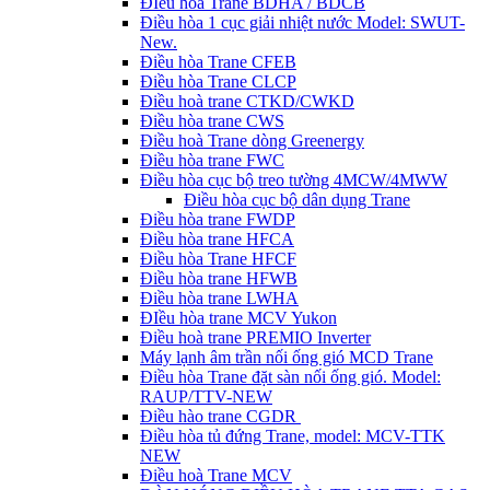
ĐIều hòa Trane BDHA / BDCB
Điều hòa 1 cục giải nhiệt nước Model: SWUT-
New.
Điều hòa Trane CFEB
Điều hòa Trane CLCP
Điều hoà trane CTKD/CWKD
Điều hòa trane CWS
Điều hoà Trane dòng Greenergy
Điều hòa trane FWC
Điều hòa cục bộ treo tường 4MCW/4MWW
Điều hòa cục bộ dân dụng Trane
Điều hòa trane FWDP
Điều hòa trane HFCA
Điều hòa Trane HFCF
Điều hòa trane HFWB
Điều hòa trane LWHA
ĐIều hòa trane MCV Yukon
Điều hoà trane PREMIO Inverter
Máy lạnh âm trần nối ống gió MCD Trane
Điều hòa Trane đặt sàn nối ống gió. Model:
RAUP/TTV-NEW
Điều hào trane CGDR
Điều hòa tủ đứng Trane, model: MCV-TTK
NEW
Điều hoà Trane MCV