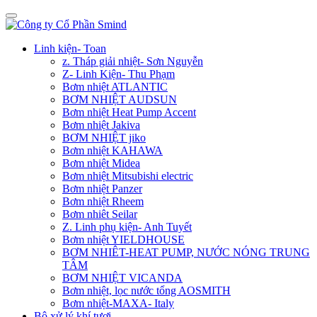
Linh kiện- Toan
z. Tháp giải nhiệt- Sơn Nguyễn
Z- Linh Kiện- Thu Phạm
Bơm nhiệt ATLANTIC
BƠM NHIỆT AUDSUN
Bơm nhiệt Heat Pump Accent
Bơm nhiệt Jakiva
BƠM NHIỆT jiko
Bơm nhiệt KAHAWA
Bơm nhiệt Midea
Bơm nhiệt Mitsubishi electric
Bơm nhiệt Panzer
Bơm nhiệt Rheem
Bơm nhiêt Seilar
Z. Linh phụ kiện- Anh Tuyết
Bơm nhiệt YIELDHOUSE
BƠM NHIÊT-HEAT PUMP, NƯỚC NÓNG TRUNG
TÂM
BƠM NHIỆT VICANDA
Bơm nhiệt, lọc nước tổng AOSMITH
Bơm nhiệt-MAXA- Italy
Bộ xử lý khí tươi