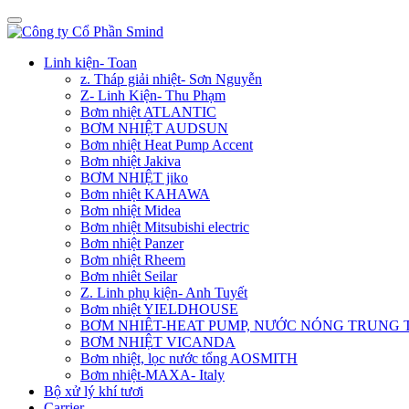
Linh kiện- Toan
z. Tháp giải nhiệt- Sơn Nguyễn
Z- Linh Kiện- Thu Phạm
Bơm nhiệt ATLANTIC
BƠM NHIỆT AUDSUN
Bơm nhiệt Heat Pump Accent
Bơm nhiệt Jakiva
BƠM NHIỆT jiko
Bơm nhiệt KAHAWA
Bơm nhiệt Midea
Bơm nhiệt Mitsubishi electric
Bơm nhiệt Panzer
Bơm nhiệt Rheem
Bơm nhiêt Seilar
Z. Linh phụ kiện- Anh Tuyết
Bơm nhiệt YIELDHOUSE
BƠM NHIÊT-HEAT PUMP, NƯỚC NÓNG TRUNG
BƠM NHIỆT VICANDA
Bơm nhiệt, lọc nước tổng AOSMITH
Bơm nhiệt-MAXA- Italy
Bộ xử lý khí tươi
Carrier