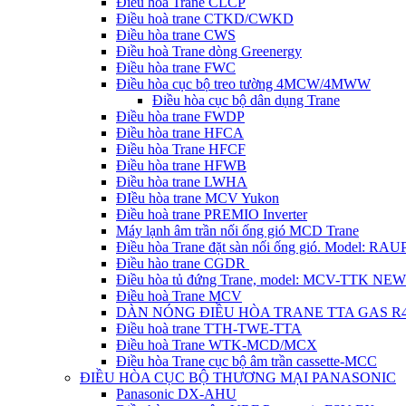
Điều hòa Trane CLCP
Điều hoà trane CTKD/CWKD
Điều hòa trane CWS
Điều hoà Trane dòng Greenergy
Điều hòa trane FWC
Điều hòa cục bộ treo tường 4MCW/4MWW
Điều hòa cục bộ dân dụng Trane
Điều hòa trane FWDP
Điều hòa trane HFCA
Điều hòa Trane HFCF
Điều hòa trane HFWB
Điều hòa trane LWHA
ĐIều hòa trane MCV Yukon
Điều hoà trane PREMIO Inverter
Máy lạnh âm trần nối ống gió MCD Trane
Điều hòa Trane đặt sàn nối ống gió. Model: R
Điều hào trane CGDR
Điều hòa tủ đứng Trane, model: MCV-TTK NEW
Điều hoà Trane MCV
DÀN NÓNG ĐIỀU HÒA TRANE TTA GAS R
Điều hoà trane TTH-TWE-TTA
Điều hoà Trane WTK-MCD/MCX
Điều hòa Trane cục bộ âm trần cassette-MCC
ĐIỀU HÒA CỤC BỘ THƯƠNG MẠI PANASONIC
Panasonic DX-AHU