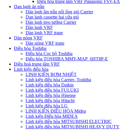
Điều hòa trung tâm VRF Panasonic FSV-EX
Dan lạnh áp trần
Dàn lạnh âm trần nối ống gió Carrier
Dan lanh cassette hai cửa gió
Dàn lạnh treo tường Carrier
Dàn lạnh VRF
Dàn lạnh VRF trane
Dàn nóng VRF
Dàn nóng VRF trane
Điều hòa Toshiba
Điều hòa Cục bộ Toshiba
Điều hòa TOSHIBA MMY-MAP_6HT8P-E
Điều hoà trung tâm VRF
Linh kiện điều hòa
LINH KIỆN BƠM NHIỆT
Linh kiện điều hòa Carrier- Toshiba
Linh kiện điều hòa Daikin
Linh kiện điều hòa FULUKI
Linh kiện điều hòa Hisense
Linh kiện điều hòa Hitachi
Linh kiện điều hòa LG
LINH KIỆN ĐIỀU HÒA Midea
Linh kiện Điều hòa MIDEA
Linh kiện điều hòa MITSUBISHI ELECTRIC
Linh kiện điều hòa MITSUBISHI HEAVY DUTY