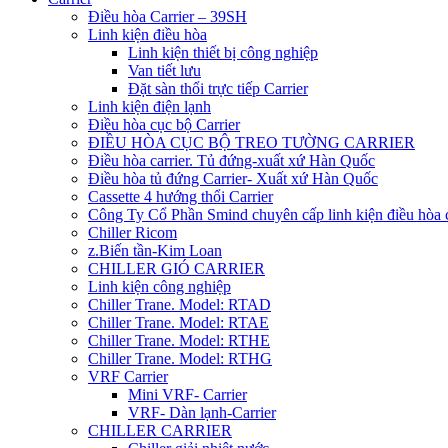
Điều hòa Carrier – 39SH
Linh kiện điều hòa
Linh kiện thiết bị công nghiệp
Van tiết lưu
Đặt sàn thổi trực tiếp Carrier
Linh kiện điện lạnh
Điều hòa cục bộ Carrier
ĐIỀU HÒA CỤC BỘ TREO TƯỜNG CARRIER
Điều hòa carrier. Tủ đứng-xuất xứ Hàn Quốc
Điều hòa tủ đứng Carrier- Xuất xứ Hàn Quốc
Cassette 4 hướng thổi Carrier
Công Ty Cổ Phần Smind chuyên cấp linh kiện điều hòa 
Chiller Ricom
z.Biến tần-Kim Loan
CHILLER GIÓ CARRIER
Linh kiện công nghiệp
Chiller Trane. Model: RTAD
Chiller Trane. Model: RTAE
Chiller Trane. Model: RTHE
Chiller Trane. Model: RTHG
VRF Carrier
Mini VRF- Carrier
VRF- Dàn lạnh-Carrier
CHILLER CARRIER