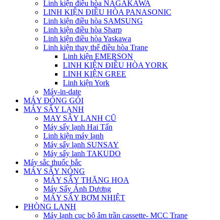
Linh kiện điều hòa NAGAKAWA
LINH KIỆN ĐIỀU HÒA PANASONIC
Linh kiện điều hòa SAMSUNG
Linh kiện điều hòa Sharp
Linh kiện điều hòa Yaskawa
Linh kiện thay thế điều hòa Trane
Linh kiện EMERSON
LINH KIỆN ĐIỀU HÒA YORK
LINH KIỆN GREE
Linh kiện York
Máy-in-date
MÁY ĐÓNG GÓI
MÁY SẤY LẠNH
MAY SÂY LANH CŨ
Máy sấy lạnh Hai Tấn
Linh kiện máy lạnh
Máy sấy lạnh SUNSAY
Máy sấy lanh TAKUDO
Máy sắc thuốc bắc
MÁY SẤY NÓNG
MÁY SẤY THĂNG HOA
Máy Sấy Ánh Dương
MÁY SẤY BƠM NHIỆT
PHÒNG LẠNH
Máy lạnh cục bộ âm trần cassette- MCC Trane