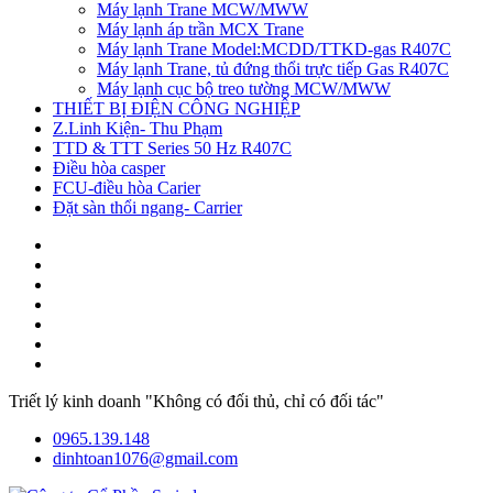
Máy lạnh Trane MCW/MWW
Máy lạnh áp trần MCX Trane
Máy lạnh Trane Model:MCDD/TTKD-gas R407C
Máy lạnh Trane, tủ đứng thổi trực tiếp Gas R407C
Máy lạnh cục bộ treo tường MCW/MWW
THIẾT BỊ ĐIỆN CÔNG NGHIỆP
Z.Linh Kiện- Thu Phạm
TTD & TTT Series 50 Hz R407C
Điều hòa casper
FCU-điều hòa Carier
Đặt sàn thổi ngang- Carrier
Triết lý kinh doanh "Không có đối thủ, chỉ có đối tác"
0965.139.148
dinhtoan1076@gmail.com