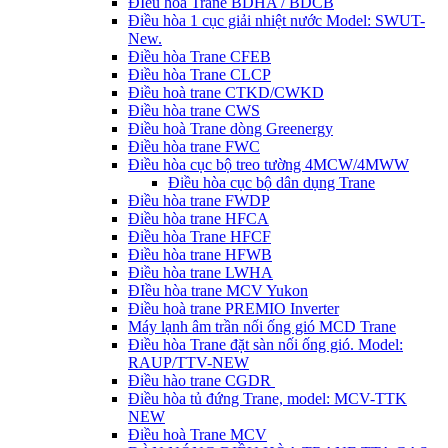
ĐIều hòa Trane BDHA / BDCB
Điều hòa 1 cục giải nhiệt nước Model: SWUT-
New.
Điều hòa Trane CFEB
Điều hòa Trane CLCP
Điều hoà trane CTKD/CWKD
Điều hòa trane CWS
Điều hoà Trane dòng Greenergy
Điều hòa trane FWC
Điều hòa cục bộ treo tường 4MCW/4MWW
Điều hòa cục bộ dân dụng Trane
Điều hòa trane FWDP
Điều hòa trane HFCA
Điều hòa Trane HFCF
Điều hòa trane HFWB
Điều hòa trane LWHA
ĐIều hòa trane MCV Yukon
Điều hoà trane PREMIO Inverter
Máy lạnh âm trần nối ống gió MCD Trane
Điều hòa Trane đặt sàn nối ống gió. Model:
RAUP/TTV-NEW
Điều hào trane CGDR
Điều hòa tủ đứng Trane, model: MCV-TTK
NEW
Điều hoà Trane MCV