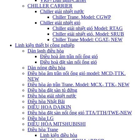
VRF- Dàn lạnh-Carrier
CHILLER CARRIER
Chiller giải nhiệt nước
Chiller Trane. Model: CGWP
Chiller giải nhiệt gió
Chiller giải nhiệt gió Model: RTAG
Chiller giải nhiệt gió. Model: SRUB
Chiller Trane Model: CGAT- NEW
Linh kiện thiết bị công nghiệp
Dàn lạnh điều hòa
Điều hoà âm trần nối ống gió
Điều hoà đặt sàn nối ống gió
Dàn nóng điều hòa
Điều hòa âm trần nối ống gió model: MCD-TTK.
NEW
Điều hòa áp trần Trane. Model: MCX- TTK- NEW
Điều hòa đặt sàn tủ đứng
Điều hòa giải nhiệt nước
Điều hòa Nhật Bãi
ĐIÊU HOA DAIKIN
Điều hòa đặt sàn nối ống gió TTA/TTH/TWE-NEW
Điều hòa LG
ĐIỀU HÒA MITSHUBISHI
Điều hòa Trane
Linh kiện điều hòa