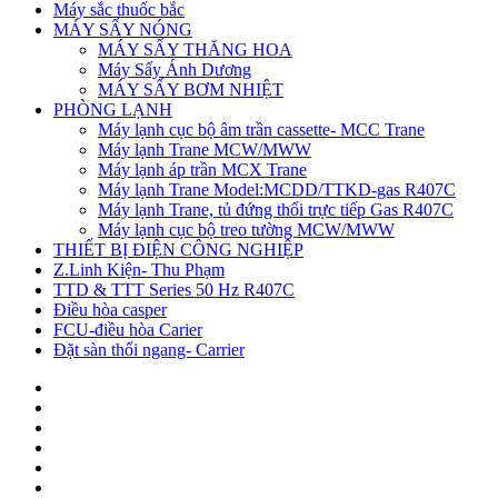
Máy sắc thuốc bắc
MÁY SẤY NÓNG
MÁY SẤY THĂNG HOA
Máy Sấy Ánh Dương
MÁY SẤY BƠM NHIỆT
PHÒNG LẠNH
Máy lạnh cục bộ âm trần cassette- MCC Trane
Máy lạnh Trane MCW/MWW
Máy lạnh áp trần MCX Trane
Máy lạnh Trane Model:MCDD/TTKD-gas R407C
Máy lạnh Trane, tủ đứng thổi trực tiếp Gas R407C
Máy lạnh cục bộ treo tường MCW/MWW
THIẾT BỊ ĐIỆN CÔNG NGHIỆP
Z.Linh Kiện- Thu Phạm
TTD & TTT Series 50 Hz R407C
Điều hòa casper
FCU-điều hòa Carier
Đặt sàn thổi ngang- Carrier