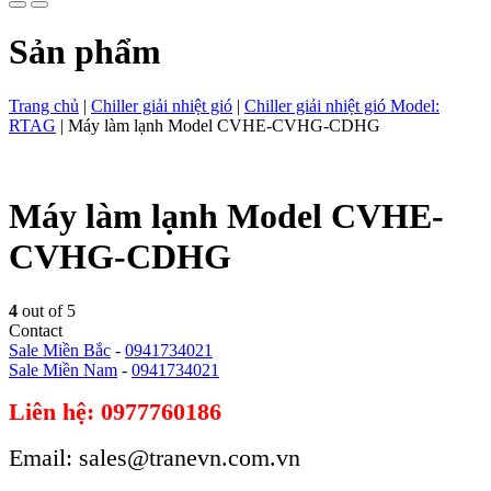
Sản phẩm
Trang chủ
|
Chiller giải nhiệt gió
|
Chiller giải nhiệt gió Model:
RTAG
|
Máy làm lạnh Model CVHE-CVHG-CDHG
Máy làm lạnh Model CVHE-
CVHG-CDHG
4
out of 5
Contact
Sale Miền Bắc
-
0941734021
Sale Miền Nam
-
0941734021
Liên hệ: 0977760186
Email: sales@tranevn.com.vn