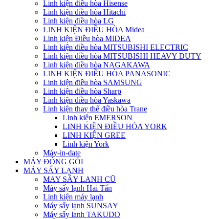
Linh kiện điều hòa Hisense
Linh kiện điều hòa Hitachi
Linh kiện điều hòa LG
LINH KIỆN ĐIỀU HÒA Midea
Linh kiện Điều hòa MIDEA
Linh kiện điều hòa MITSUBISHI ELECTRIC
Linh kiện điều hòa MITSUBISHI HEAVY DUTY
Linh kiện điều hòa NAGAKAWA
LINH KIỆN ĐIỀU HÒA PANASONIC
Linh kiện điều hòa SAMSUNG
Linh kiện điều hòa Sharp
Linh kiện điều hòa Yaskawa
Linh kiện thay thế điều hòa Trane
Linh kiện EMERSON
LINH KIỆN ĐIỀU HÒA YORK
LINH KIỆN GREE
Linh kiện York
Máy-in-date
MÁY ĐÓNG GÓI
MÁY SẤY LẠNH
MAY SÂY LANH CŨ
Máy sấy lạnh Hai Tấn
Linh kiện máy lạnh
Máy sấy lạnh SUNSAY
Máy sấy lanh TAKUDO