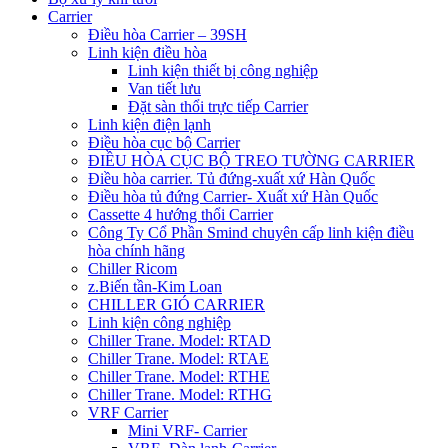
Carrier
Điều hòa Carrier – 39SH
Linh kiện điều hòa
Linh kiện thiết bị công nghiệp
Van tiết lưu
Đặt sàn thổi trực tiếp Carrier
Linh kiện điện lạnh
Điều hòa cục bộ Carrier
ĐIỀU HÒA CỤC BỘ TREO TƯỜNG CARRIER
Điều hòa carrier. Tủ đứng-xuất xứ Hàn Quốc
Điều hòa tủ đứng Carrier- Xuất xứ Hàn Quốc
Cassette 4 hướng thổi Carrier
Công Ty Cổ Phần Smind chuyên cấp linh kiện điều
hòa chính hãng
Chiller Ricom
z.Biến tần-Kim Loan
CHILLER GIÓ CARRIER
Linh kiện công nghiệp
Chiller Trane. Model: RTAD
Chiller Trane. Model: RTAE
Chiller Trane. Model: RTHE
Chiller Trane. Model: RTHG
VRF Carrier
Mini VRF- Carrier