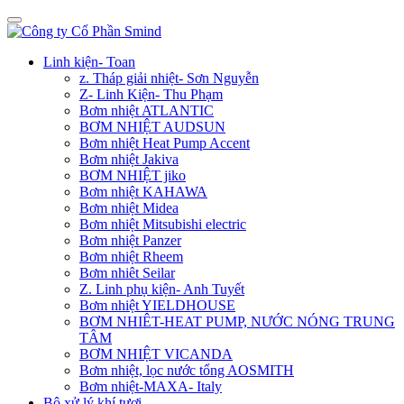
Linh kiện- Toan
z. Tháp giải nhiệt- Sơn Nguyễn
Z- Linh Kiện- Thu Phạm
Bơm nhiệt ATLANTIC
BƠM NHIỆT AUDSUN
Bơm nhiệt Heat Pump Accent
Bơm nhiệt Jakiva
BƠM NHIỆT jiko
Bơm nhiệt KAHAWA
Bơm nhiệt Midea
Bơm nhiệt Mitsubishi electric
Bơm nhiệt Panzer
Bơm nhiệt Rheem
Bơm nhiêt Seilar
Z. Linh phụ kiện- Anh Tuyết
Bơm nhiệt YIELDHOUSE
BƠM NHIÊT-HEAT PUMP, NƯỚC NÓNG TRUNG
TÂM
BƠM NHIỆT VICANDA
Bơm nhiệt, lọc nước tổng AOSMITH
Bơm nhiệt-MAXA- Italy
Bộ xử lý khí tươi