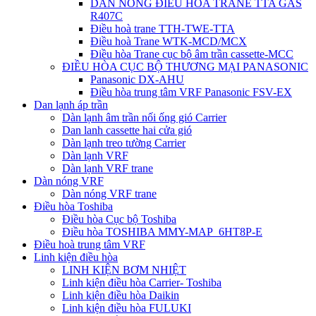
DÀN NÓNG ĐIỀU HÒA TRANE TTA GAS
R407C
Điều hoà trane TTH-TWE-TTA
Điều hoà Trane WTK-MCD/MCX
Điều hòa Trane cục bộ âm trần cassette-MCC
ĐIỀU HÒA CỤC BỘ THƯƠNG MẠI PANASONIC
Panasonic DX-AHU
Điều hòa trung tâm VRF Panasonic FSV-EX
Dan lạnh áp trần
Dàn lạnh âm trần nối ống gió Carrier
Dan lanh cassette hai cửa gió
Dàn lạnh treo tường Carrier
Dàn lạnh VRF
Dàn lạnh VRF trane
Dàn nóng VRF
Dàn nóng VRF trane
Điều hòa Toshiba
Điều hòa Cục bộ Toshiba
Điều hòa TOSHIBA MMY-MAP_6HT8P-E
Điều hoà trung tâm VRF
Linh kiện điều hòa
LINH KIỆN BƠM NHIỆT
Linh kiện điều hòa Carrier- Toshiba
Linh kiện điều hòa Daikin
Linh kiện điều hòa FULUKI