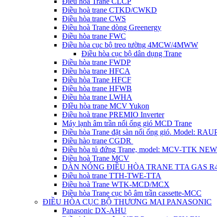
Điều hòa Trane CLCP
Điều hoà trane CTKD/CWKD
Điều hòa trane CWS
Điều hoà Trane dòng Greenergy
Điều hòa trane FWC
Điều hòa cục bộ treo tường 4MCW/4MWW
Điều hòa cục bộ dân dụng Trane
Điều hòa trane FWDP
Điều hòa trane HFCA
Điều hòa Trane HFCF
Điều hòa trane HFWB
Điều hòa trane LWHA
ĐIều hòa trane MCV Yukon
Điều hoà trane PREMIO Inverter
Máy lạnh âm trần nối ống gió MCD Trane
Điều hòa Trane đặt sàn nối ống gió. Model: R
Điều hào trane CGDR
Điều hòa tủ đứng Trane, model: MCV-TTK NEW
Điều hoà Trane MCV
DÀN NÓNG ĐIỀU HÒA TRANE TTA GAS R
Điều hoà trane TTH-TWE-TTA
Điều hoà Trane WTK-MCD/MCX
Điều hòa Trane cục bộ âm trần cassette-MCC
ĐIỀU HÒA CỤC BỘ THƯƠNG MẠI PANASONIC
Panasonic DX-AHU