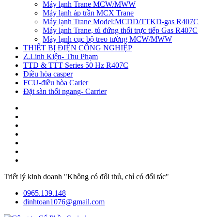
Máy lạnh Trane MCW/MWW
Máy lạnh áp trần MCX Trane
Máy lạnh Trane Model:MCDD/TTKD-gas R407C
Máy lạnh Trane, tủ đứng thổi trực tiếp Gas R407C
Máy lạnh cục bộ treo tường MCW/MWW
THIẾT BỊ ĐIỆN CÔNG NGHIỆP
Z.Linh Kiện- Thu Phạm
TTD & TTT Series 50 Hz R407C
Điều hòa casper
FCU-điều hòa Carier
Đặt sàn thổi ngang- Carrier
Triết lý kinh doanh "Không có đối thủ, chỉ có đối tác"
0965.139.148
dinhtoan1076@gmail.com