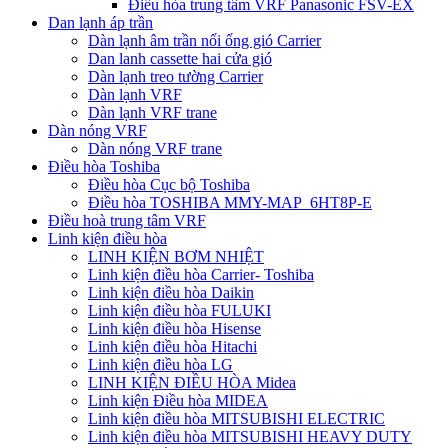
Điều hòa trung tâm VRF Panasonic FSV-EX
Dan lạnh áp trần
Dàn lạnh âm trần nối ống gió Carrier
Dan lanh cassette hai cửa gió
Dàn lạnh treo tường Carrier
Dàn lạnh VRF
Dàn lạnh VRF trane
Dàn nóng VRF
Dàn nóng VRF trane
Điều hòa Toshiba
Điều hòa Cục bộ Toshiba
Điều hòa TOSHIBA MMY-MAP_6HT8P-E
Điều hoà trung tâm VRF
Linh kiện điều hòa
LINH KIỆN BƠM NHIỆT
Linh kiện điều hòa Carrier- Toshiba
Linh kiện điều hòa Daikin
Linh kiện điều hòa FULUKI
Linh kiện điều hòa Hisense
Linh kiện điều hòa Hitachi
Linh kiện điều hòa LG
LINH KIỆN ĐIỀU HÒA Midea
Linh kiện Điều hòa MIDEA
Linh kiện điều hòa MITSUBISHI ELECTRIC
Linh kiện điều hòa MITSUBISHI HEAVY DUTY