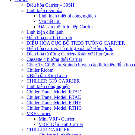
Điều hòa Carrier – 39SH
Linh kiện điều hòa
Linh kiện thiết bị công nghiệp
Van tiết lưu
Đặt sàn thổi trực tiếp Carrier
Linh kiện điện lạnh
Điều hòa cục bộ Carrier
ĐIỀU HÒA CỤC BỘ TREO TƯỜNG CARRIER
Điều hòa carrier. Tủ đứng-xuất xứ Hàn Quốc
Điều hòa tủ đứng Carrier- Xuất xứ Hàn Quốc
Cassette 4 hướng thổi Carrier
Công Ty Cổ Phần Smind chuyên cấp linh kiện điều hòa 
Chiller Ricom
z.Biến tần-Kim Loan
CHILLER GIÓ CARRIER
Linh kiện công nghiệp
Chiller Trane. Model: RTAD
Chiller Trane. Model: RTAE
Chiller Trane. Model: RTHE
Chiller Trane. Model: RTHG
VRF Carrier
Mini VRF- Carrier
VRF- Dàn lạnh-Carrier
CHILLER CARRIER