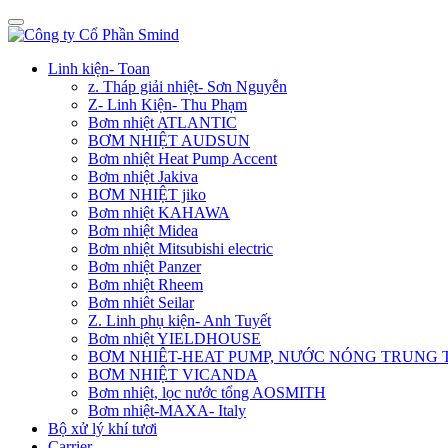
Linh kiện- Toan
z. Tháp giải nhiệt- Sơn Nguyễn
Z- Linh Kiện- Thu Phạm
Bơm nhiệt ATLANTIC
BƠM NHIỆT AUDSUN
Bơm nhiệt Heat Pump Accent
Bơm nhiệt Jakiva
BƠM NHIỆT jiko
Bơm nhiệt KAHAWA
Bơm nhiệt Midea
Bơm nhiệt Mitsubishi electric
Bơm nhiệt Panzer
Bơm nhiệt Rheem
Bơm nhiêt Seilar
Z. Linh phụ kiện- Anh Tuyết
Bơm nhiệt YIELDHOUSE
BƠM NHIÊT-HEAT PUMP, NƯỚC NÓNG TRUNG
BƠM NHIỆT VICANDA
Bơm nhiệt, lọc nước tổng AOSMITH
Bơm nhiệt-MAXA- Italy
Bộ xử lý khí tươi
Carrier