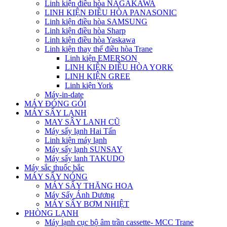
Linh kiện điều hòa NAGAKAWA
LINH KIỆN ĐIỀU HÒA PANASONIC
Linh kiện điều hòa SAMSUNG
Linh kiện điều hòa Sharp
Linh kiện điều hòa Yaskawa
Linh kiện thay thế điều hòa Trane
Linh kiện EMERSON
LINH KIỆN ĐIỀU HÒA YORK
LINH KIỆN GREE
Linh kiện York
Máy-in-date
MÁY ĐÓNG GÓI
MÁY SẤY LẠNH
MAY SÂY LANH CŨ
Máy sấy lạnh Hai Tấn
Linh kiện máy lạnh
Máy sấy lạnh SUNSAY
Máy sấy lanh TAKUDO
Máy sắc thuốc bắc
MÁY SẤY NÓNG
MÁY SẤY THĂNG HOA
Máy Sấy Ánh Dương
MÁY SẤY BƠM NHIỆT
PHÒNG LẠNH
Máy lạnh cục bộ âm trần cassette- MCC Trane