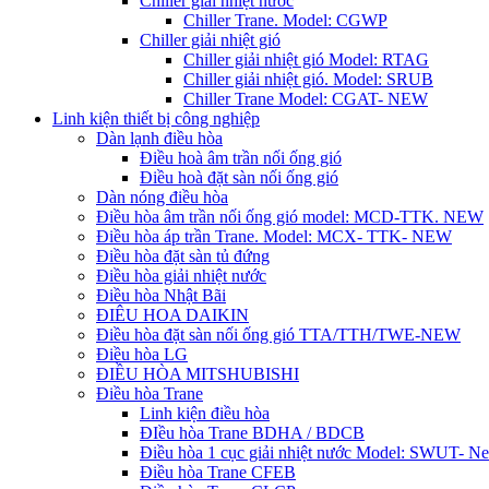
Chiller giải nhiệt nước
Chiller Trane. Model: CGWP
Chiller giải nhiệt gió
Chiller giải nhiệt gió Model: RTAG
Chiller giải nhiệt gió. Model: SRUB
Chiller Trane Model: CGAT- NEW
Linh kiện thiết bị công nghiệp
Dàn lạnh điều hòa
Điều hoà âm trần nối ống gió
Điều hoà đặt sàn nối ống gió
Dàn nóng điều hòa
Điều hòa âm trần nối ống gió model: MCD-TTK. NEW
Điều hòa áp trần Trane. Model: MCX- TTK- NEW
Điều hòa đặt sàn tủ đứng
Điều hòa giải nhiệt nước
Điều hòa Nhật Bãi
ĐIÊU HOA DAIKIN
Điều hòa đặt sàn nối ống gió TTA/TTH/TWE-NEW
Điều hòa LG
ĐIỀU HÒA MITSHUBISHI
Điều hòa Trane
Linh kiện điều hòa
ĐIều hòa Trane BDHA / BDCB
Điều hòa 1 cục giải nhiệt nước Model: SWUT- N
Điều hòa Trane CFEB