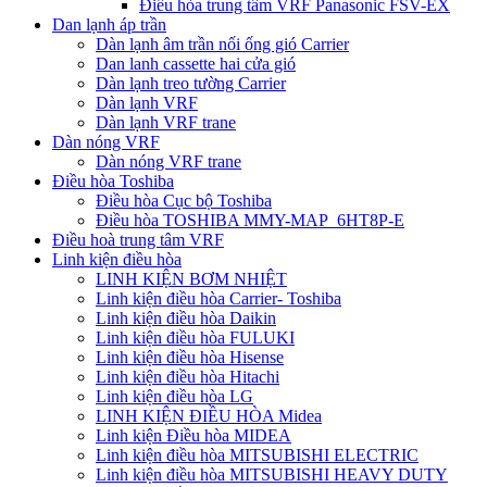
Điều hòa trung tâm VRF Panasonic FSV-EX
Dan lạnh áp trần
Dàn lạnh âm trần nối ống gió Carrier
Dan lanh cassette hai cửa gió
Dàn lạnh treo tường Carrier
Dàn lạnh VRF
Dàn lạnh VRF trane
Dàn nóng VRF
Dàn nóng VRF trane
Điều hòa Toshiba
Điều hòa Cục bộ Toshiba
Điều hòa TOSHIBA MMY-MAP_6HT8P-E
Điều hoà trung tâm VRF
Linh kiện điều hòa
LINH KIỆN BƠM NHIỆT
Linh kiện điều hòa Carrier- Toshiba
Linh kiện điều hòa Daikin
Linh kiện điều hòa FULUKI
Linh kiện điều hòa Hisense
Linh kiện điều hòa Hitachi
Linh kiện điều hòa LG
LINH KIỆN ĐIỀU HÒA Midea
Linh kiện Điều hòa MIDEA
Linh kiện điều hòa MITSUBISHI ELECTRIC
Linh kiện điều hòa MITSUBISHI HEAVY DUTY