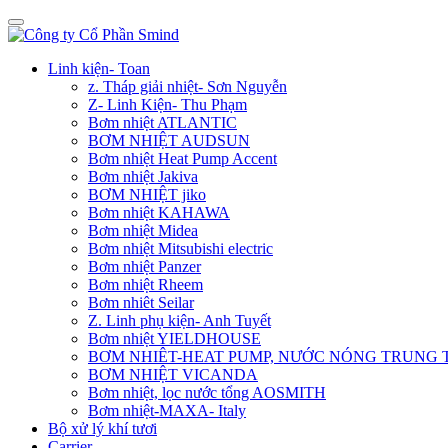
Linh kiện- Toan
z. Tháp giải nhiệt- Sơn Nguyễn
Z- Linh Kiện- Thu Phạm
Bơm nhiệt ATLANTIC
BƠM NHIỆT AUDSUN
Bơm nhiệt Heat Pump Accent
Bơm nhiệt Jakiva
BƠM NHIỆT jiko
Bơm nhiệt KAHAWA
Bơm nhiệt Midea
Bơm nhiệt Mitsubishi electric
Bơm nhiệt Panzer
Bơm nhiệt Rheem
Bơm nhiêt Seilar
Z. Linh phụ kiện- Anh Tuyết
Bơm nhiệt YIELDHOUSE
BƠM NHIÊT-HEAT PUMP, NƯỚC NÓNG TRUNG
BƠM NHIỆT VICANDA
Bơm nhiệt, lọc nước tổng AOSMITH
Bơm nhiệt-MAXA- Italy
Bộ xử lý khí tươi
Carrier