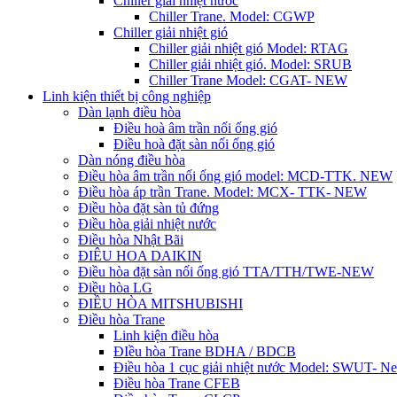
Chiller giải nhiệt nước
Chiller Trane. Model: CGWP
Chiller giải nhiệt gió
Chiller giải nhiệt gió Model: RTAG
Chiller giải nhiệt gió. Model: SRUB
Chiller Trane Model: CGAT- NEW
Linh kiện thiết bị công nghiệp
Dàn lạnh điều hòa
Điều hoà âm trần nối ống gió
Điều hoà đặt sàn nối ống gió
Dàn nóng điều hòa
Điều hòa âm trần nối ống gió model: MCD-TTK. NEW
Điều hòa áp trần Trane. Model: MCX- TTK- NEW
Điều hòa đặt sàn tủ đứng
Điều hòa giải nhiệt nước
Điều hòa Nhật Bãi
ĐIÊU HOA DAIKIN
Điều hòa đặt sàn nối ống gió TTA/TTH/TWE-NEW
Điều hòa LG
ĐIỀU HÒA MITSHUBISHI
Điều hòa Trane
Linh kiện điều hòa
ĐIều hòa Trane BDHA / BDCB
Điều hòa 1 cục giải nhiệt nước Model: SWUT- N
Điều hòa Trane CFEB