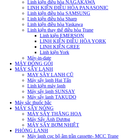
Linh kiện điều hòa NAGAKAWA
LINH KIỆN ĐIỀU HÒA PANASONIC
Linh kiện điều hòa SAMSUNG
Linh kiện điều hòa Sharp
Linh kiện điều hòa Yaskawa
Linh kiện thay thế điều hòa Trane
Linh kiện EMERSON
LINH KIỆN ĐIỀU HÒA YORK
LINH KIỆN GREE
Linh kiện York
Máy-in-date
MÁY ĐÓNG GÓI
MÁY SẤY LẠNH
MAY SÂY LANH CŨ
Máy sấy lạnh Hai Tấn
Linh kiện máy lạnh
Máy sấy lạnh SUNSAY
Máy sấy lanh TAKUDO
Máy sắc thuốc bắc
MÁY SẤY NÓNG
MÁY SẤY THĂNG HOA
Máy Sấy Ánh Dương
MÁY SẤY BƠM NHIỆT
PHÒNG LẠNH
Máy lạnh cục bộ âm trần cassette- MCC Trane