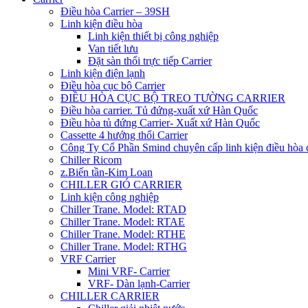
Điều hòa Carrier – 39SH
Linh kiện điều hòa
Linh kiện thiết bị công nghiệp
Van tiết lưu
Đặt sàn thổi trực tiếp Carrier
Linh kiện điện lạnh
Điều hòa cục bộ Carrier
ĐIỀU HÒA CỤC BỘ TREO TƯỜNG CARRIER
Điều hòa carrier. Tủ đứng-xuất xứ Hàn Quốc
Điều hòa tủ đứng Carrier- Xuất xứ Hàn Quốc
Cassette 4 hướng thổi Carrier
Công Ty Cổ Phần Smind chuyên cấp linh kiện điều hòa 
Chiller Ricom
z.Biến tần-Kim Loan
CHILLER GIÓ CARRIER
Linh kiện công nghiệp
Chiller Trane. Model: RTAD
Chiller Trane. Model: RTAE
Chiller Trane. Model: RTHE
Chiller Trane. Model: RTHG
VRF Carrier
Mini VRF- Carrier
VRF- Dàn lạnh-Carrier
CHILLER CARRIER