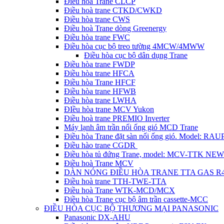
Điều hòa Trane CLCP
Điều hoà trane CTKD/CWKD
Điều hòa trane CWS
Điều hoà Trane dòng Greenergy
Điều hòa trane FWC
Điều hòa cục bộ treo tường 4MCW/4MWW
Điều hòa cục bộ dân dụng Trane
Điều hòa trane FWDP
Điều hòa trane HFCA
Điều hòa Trane HFCF
Điều hòa trane HFWB
Điều hòa trane LWHA
ĐIều hòa trane MCV Yukon
Điều hoà trane PREMIO Inverter
Máy lạnh âm trần nối ống gió MCD Trane
Điều hòa Trane đặt sàn nối ống gió. Model: R
Điều hào trane CGDR
Điều hòa tủ đứng Trane, model: MCV-TTK NEW
Điều hoà Trane MCV
DÀN NÓNG ĐIỀU HÒA TRANE TTA GAS R
Điều hoà trane TTH-TWE-TTA
Điều hoà Trane WTK-MCD/MCX
Điều hòa Trane cục bộ âm trần cassette-MCC
ĐIỀU HÒA CỤC BỘ THƯƠNG MẠI PANASONIC
Panasonic DX-AHU