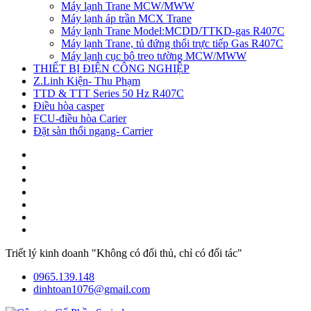
Máy lạnh Trane MCW/MWW
Máy lạnh áp trần MCX Trane
Máy lạnh Trane Model:MCDD/TTKD-gas R407C
Máy lạnh Trane, tủ đứng thổi trực tiếp Gas R407C
Máy lạnh cục bộ treo tường MCW/MWW
THIẾT BỊ ĐIỆN CÔNG NGHIỆP
Z.Linh Kiện- Thu Phạm
TTD & TTT Series 50 Hz R407C
Điều hòa casper
FCU-điều hòa Carier
Đặt sàn thổi ngang- Carrier
Triết lý kinh doanh "Không có đối thủ, chỉ có đối tác"
0965.139.148
dinhtoan1076@gmail.com